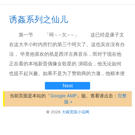
诱姦系列之仙儿
第一节 「呵∼∼欠∼∼」 这已经是康子文
在这大半小时内所打的第三个呵欠了。这也实在没有办
法， 毕竟他喜欢的祇是西洋古典音乐，而对于现在他
正在看的本地新晋偶像女歌星的 演唱会，他无论如何
也提不起兴趣。如果不是为了赞助商的力邀，他根本便
不会 来。 「仙儿、仙儿、ＩＬＯＶＥＹＯＵ！」
Next
场馆中挤满了年青的歌迷，当中 佔了九成以上是十来
当前页面是本站的「
Google AMP
」版。查看请点击：
完整
版 »
岁的小伙子。週围不断传来狂热歌迷的叫声，而当中也
包括 了在子文...
© 2026
大碗宽面小说网