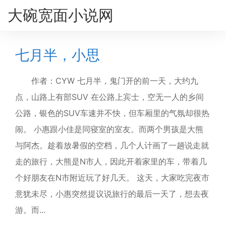
大碗宽面小说网
七月半，小思
作者：CYW 七月半，鬼门开的前一天，大约九
点，山路上有部SUV 在公路上宾士，空无一人的乡间
公路，银色的SUV车速并不快，但车厢里的气氛却很热
闹。 小惠跟小佳是同寝室的室友。而两个男孩是大熊
与阿杰。趁着放暑假的空档，几个人计画了一趟说走就
走的旅行，大熊是N市人，因此开着家里的车，带着几
个好朋友在N市附近玩了好几天。 这天，大家吃完夜市
意犹未尽，小惠突然提议说旅行的最后一天了，想去夜
游。而...