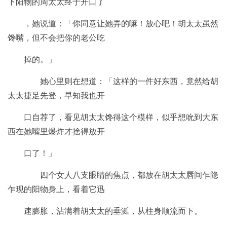
下阳物的周太太终于开口了
，她说道：「你同意让她弄的嘛！放心吧！胡太太虽然
馋嘴，但不会把你的老公吃
掉的。」
她心里则在想道：「这样的一件好东西，竟然给胡
太太捷足先登，早知我也开
口自荐了，看见胡太太馋得这个模样，似乎想吮到大东
西在她嘴里爆炸才捨得放开
口了！」
四个女人八支眼睛的焦点，都放在胡太太唇间乍隐
乍现的阳物身上，看着它迅
速膨胀，沾满着胡太太的垂涎，从柱身顺流而下。