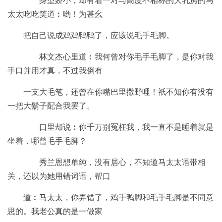
身型娇小，却有着一对与高度不相称的大乳房的马
太太吃吃笑道︰哟！为甚幺
把自己说成鸡鸡鸭鸭了，应该说毛手毛脚。
林文杰心里道︰我何曾对你毛手毛脚了，是你对我
手口并用才真，不过我倒有
一支大毛笔，还曾在你嘴巴里撒野哩！祇不知你有没有
一把大鬍子配合我罢了。
口里却说︰你千万别冤枉我，我一直不是睡着就是
坐着，哪曾毛手毛脚？
秀兰恩想单纯，没有居心，不知道马太太语带相
关，还以为她用错词语，帮口
道︰马太太，你弄错了，鸡手鸭脚和毛手毛脚是不同意
思的。我老公真的是一做家