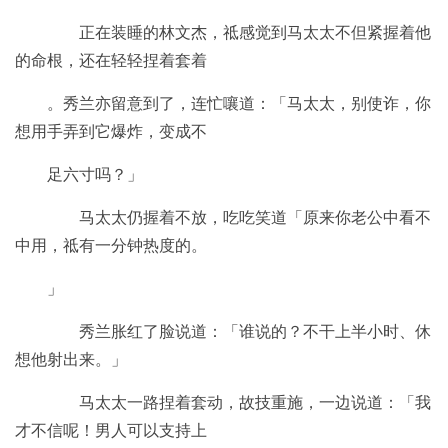
正在装睡的林文杰，祗感觉到马太太不但紧握着他
的命根，还在轻轻捏着套着
。秀兰亦留意到了，连忙嚷道：「马太太，别使诈，你
想用手弄到它爆炸，变成不
足六寸吗？」
马太太仍握着不放，吃吃笑道「原来你老公中看不
中用，祗有一分钟热度的。
」
秀兰胀红了脸说道：「谁说的？不干上半小时、休
想他射出来。」
马太太一路捏着套动，故技重施，一边说道：「我
才不信呢！男人可以支持上