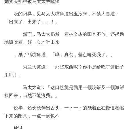
她丈夫那根被马太太吞噬猛
吮的阳具，见马太太嘴角溢出玉液来，不禁大喜道：
「出来了，出来了……！」
然而，马太太仍然 着林文杰的阳具不放，还起劲
地吸吮着，好一会才吐出来
，舐了舐嘴角道：「哗！真劲，差点呛死我了。」
秀兰大诧道：「那些东西呢？你不是给吃了进肚子
里吧！」
马太太道：「这口热羹是我用一顿晚饭及一顿海鲜
换回来，当然不能浪费。」
说毕，还长长伸出舌头，一下一下的舐着正在慢慢萎缩
下来的阳具，一点一滴也不
放过。