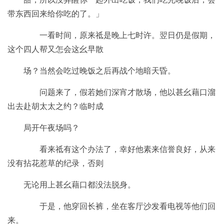
带东西回来给你吃的了。」
一看时间，原来祗是晚上七时许。翌日仍是假期，
这个四人帮又怎会这幺早散
场？当然会吃过晚饭之后再战个地暗天昏。
问题来了，假若她们深宵才散场，他以甚幺藉口溜
出去赴胡太太之约？临时成
局开午夜场吗？
看来祗有这个办法了，幸好他素来信誉良好，从来
没有拈花惹草的纪录，否则
无论用上甚幺藉口都没法脱身。
于是，他穿回长裤，坐在客厅沙发看电视等他们回
来。