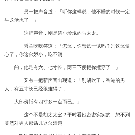
另一把声音道：「听你这样说，他不睡的时候一定
生龙活虎了！」
这把声音，则是娇小玲珑的马太太。
秀兰吃吃笑道：「怎幺，你想试一试吗？别这幺贪
心了，你这幺娇小，吃不消
的，他足有六、七寸长，两三下便把你撞穿了！」
又有一把新声音出现道：「别胡吹了，香港的男
人，有五寸长已经很难得了，
大部份祗有四寸多一点而已。」
这个不是胡太太幺？平时看她密密实实的，想不到
竟然对男人那话儿这幺清楚