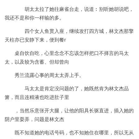
胡太太拉了她往麻雀台走，说道︰别听她胡说吧，
我还不是和你一样输的多。
四个女人鱼贯入座，继续攻打四方城，林文杰那擎
天柱亦已安静下来，便到餐r
桌自饮自吃，心里念念不忘该怎样把口不择言的马太
太，以及较为含蓄、但却曾向
秀兰流露心事的周太太弄上手。
马太太是肯定没问题的了，她既然肯为林文杰品
箫，而且连精液也吃进肚子里
，当然乐意张开大腿，让他的阳具长驱直进，插入她的
阴户里耍弄，问题是林文杰
既不知道她的电话号码，也不知她住在哪里，所以无从