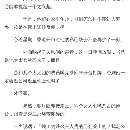
必能够提起一干之兴趣。
于是，他留在家里午睡，可惜怎幺也不能进入梦
乡、祗是在床上辗转反侧，担
心着星期二香港开市时他的私己钱会不会再少了一截。
外面响起了关铁闸的声音，这一日菲佣放假，当然
是他太太秀兰回来了，而且
是和几个太太团的成员喝完茶回来开台打牌，否则她一
定会逛公司逛至晚上七时多
才回家。
果然，客厅随即传来三、四个女人七嘴八舌的声
音，跟着是秀兰那略带诧异的
一声说话：「咦！为甚幺主人房的门会关上的？我老公