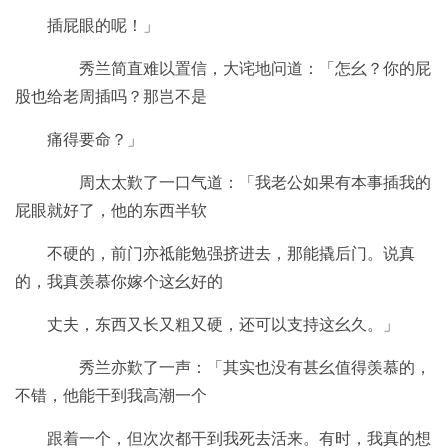
插屁眼的呢！」
秀兰简直难以置信，大诧地问道：「怎幺？你的屁
股也给老周插吗？那岂不是
痛得要命？」
周太太歎了一口气道：「我老公如果有本事插我的
屁眼就好了，他的东西半软
不硬的，前门亦祗能勉强挤进去，那能撬后门。说真
的，我真羡慕你嫁个这幺好的
丈夫，东西又长又粗又硬，还可以支持这幺久。」
秀兰亦歎了一声：「其实也没有甚幺值得羡慕的，
不错，他能干到我高潮一个
跟着一个，但次次都干到我死去活来。有时，我真的想