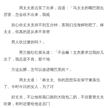
周太太差点笑了出来，说道：「马太太的嘴巴那幺
厉害，怎会吹不出来，我祗
担心你丈夫支持不到五分钟，害我们没海鲜吃吧了。林
太太，你真的是从来不肯替
男人吹过箫的吗？」
秀兰脸红红摇头道：「不会嘛！文杰要求过我好几
次了，我总是不肯。那个地
方这幺髒，怎可以放进嘴巴里的？」
周太太道：「林太太、你的思想实在保守兼落伍
了。今时今日的女人，为了讨
好丈夫，不让他有藉口跑到大陆包二奶，不但要替丈夫
吹箫，有时还要给他走后门