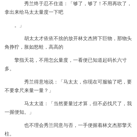
秀兰终于忍不住道：「够了，够了！不用再吹了，
拿出来给马太太量度一下吧
。」
胡太太才依依不捨的放开林文杰胯下巨物，那物头
角挣狞，胀如怒蛙，高高的
擎指天花，不用怎幺量度，一看便已知道起码长六寸
多。
秀兰得意地说：「马太太，你现在可服输了吧，要
不要拿尺来量一量？」
马太太道：「当然要量过才算，但不必找尺了，我
一握便知。」
也不理会秀兰同意与否，一手便握着林文杰那擎天
柱。