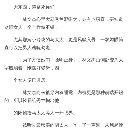
大东西，羡慕死你们。」
林文杰心里大骂秀兰混帐之，亦有点窃喜，要知道
这班女人，个个样貌不错，
尤其那娇小玲珑的马太太，更是风骚入骨，一双媚眼简
直可以把男人魂魄勾走。
为了方便她们「验明正身」，林文杰由侧卧变为大
字般躺着，刚摆好姿势，四
个女人便已进房。
林文杰向来祗穿内衣睡觉，内裤更是那种前端开钮
的，所以轻易给秀兰掏出他
的阳物给马太太等人一开眼界。
祗听见最密实的胡太太「哗」了一声道「未翘起便