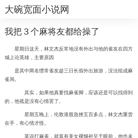
大碗宽面小说网
我把３个麻将友都给操了
星期日这天，林文杰反常地没有外出与他的雀友在四方
城上论英雄，主要原因
是其中两名惯常雀友趁三日长假外出旅游，没法组成麻
雀局。
其实，如果他真要找麻雀脚，应该还是可以找得到
的，他祗是没有心情罢了。
星期五晚上，伦敦港股急挫五百多点，林文杰重货
在手，有心情才怪。
莫说打麻雀，就算有美女裸惕袒呈于眼前，他也未