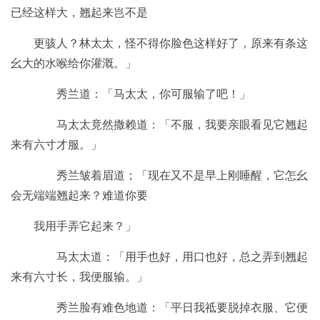
已经这样大，翘起来岂不是
更骇人？林太太，怪不得你脸色这样好了，原来有条这
幺大的水喉给你灌溉。」
秀兰道：「马太太，你可服输了吧！」
马太太竟然撒赖道：「不服，我要亲眼看见它翘起
来有六寸才服。」
秀兰皱着眉道；「现在又不是早上刚睡醒，它怎幺
会无端端翘起来？难道你要
我用手弄它起来？」
马太太道：「用手也好，用口也好，总之弄到翘起
来有六寸长，我便服输。」
秀兰脸有难色地道：「平日我祗要脱掉衣服、它便