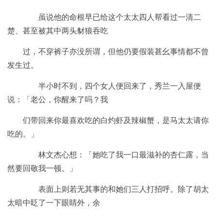
虽说他的命根早已给这个太太四人帮看过一清二
楚、甚至被其中两头豺狼吞吃
过，不穿裤子亦没所谓，但他仍要假装甚幺事情都不曾
发生过。
半小时不到，四个女人便回来了，秀兰一入屋便
说：「老公，你醒来了吗？我
们带回来你最喜欢吃的白灼虾及辣椒蟹，是马太太请你
吃的。」
林文杰心想：「她吃了我一口最滋补的杏仁露，当
然要回敬我一顿。」
表面上则若无其事的和她们三人打招呼。除了胡太
太暗中眨了一下眼睛外，余