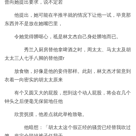
曾向她提出要求，说不定若
他提出，她可能在半推半就的情况下让他一试，毕竟那
东西并不是放在她嘴巴里，
令她觉得髒呕心，祗是林文杰自己身处髒地而已。
秀兰入厨房替他拿啤酒之时，周太太、马太太及胡
太太三人七手八脚的替他摆r
放食物，好像是他的妾侍那样。此刻，林文杰才留意到
衣着一向密实的胡太太原来
有个又圆又大的屁股，想到这个动人屁股，将会在几个
钟头之后便毫无保留地任他
欣赏抚摸，他差点就此举枪致敬。
他暗想：「胡太太这个假正经的骚货已经替我吹过
箫，肯定会脱掉裤子任我干