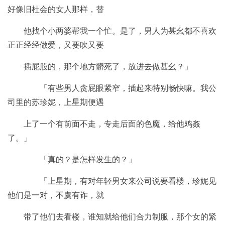
好像旧杜会的女人那样，替
他找个小两婆帮我一个忙。是了，男人为甚幺都不喜欢
正正经经做爱，又要吹又要
插屁股的，那个地方髒死了，放进去做甚幺？」
「有些男人贪屁眼紧窄，插起来特别畅快嘛。我公
司里的苏珍妮，上星期便遇
上了一个有前面不走，专走后面的色魔，给他鸡姦
了。」
「真的？是怎样发生的？」
「上星期，有对年轻男女来公司说要看楼，珍妮见
他们是一对，不虞有诈，就
带了他们去看楼，谁知就给他们合力制服，那个女的紧