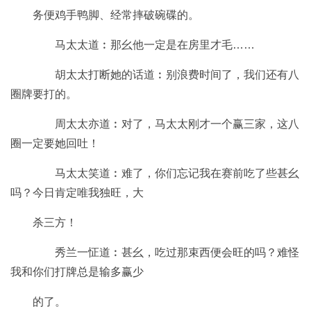
务便鸡手鸭脚、经常摔破碗碟的。
马太太道︰那幺他一定是在房里才毛……
胡太太打断她的话道︰别浪费时间了，我们还有八
圈牌要打的。
周太太亦道︰对了，马太太刚才一个赢三家，这八
圈一定要她回吐！
马太太笑道︰难了，你们忘记我在赛前吃了些甚幺
吗？今日肯定唯我独旺，大
杀三方！
秀兰一怔道︰甚幺，吃过那束西便会旺的吗？难怪
我和你们打牌总是输多赢少
的了。