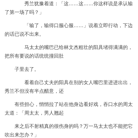
秀兰犹豫着道：「这……这……你这样说是承认输
了第一场了吗？」
「输了，输得口服心服……」说着立即行动，下边
的话已说不出来。
马太太的嘴巴已给林文杰粗壮的阳具堵得满满的，
把所有要说的话统统撞回肚
子里去了。
看着自己丈夫的阳具在别的女人嘴巴里进进出出，
秀兰不但没有半点醋意，还
有些担心，悄悄拉了站在他身边看好戏，吞口水的周太
太道：「周太太，男人翘起
来之后不射精真的很伤身的吗？万一马太太也不能把它
吹出来怎办？」