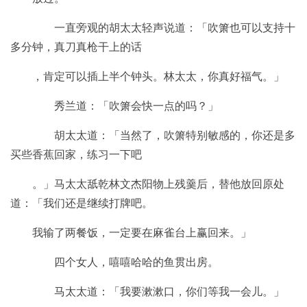
一直旁观的胡太太轻声说道：「吹箫也可以支持十
多分钟，真刀真枪干上的话
，肯定可以插上半个钟头。林太太，你真好福气。」
秀兰道：「吹箫会快一点的吗？」
胡太太道：「当然了，吹箫特别敏感的，你还是多
买些香蕉回家，练习一下吧
。」马太太舐乾林文杰阳物上残羹后，替他放回原处
道：「我们还是继续打牌吧。
我输了两餐饭，一定要在麻雀台上赢回来。」
四个女人，嘻嘻哈哈的鱼贯出房。
马太太道：「我要漱漱口，你们等我一会儿。」