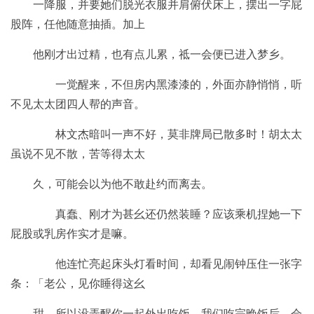
一降服，并要她们脱光衣服并肩俯伏床上，摆出一字屁
股阵，任他随意抽插。加上
他刚才出过精，也有点儿累，祗一会便已进入梦乡。
一觉醒来，不但房内黑漆漆的，外面亦静悄悄，听
不见太太团四人帮的声音。
林文杰暗叫一声不好，莫非牌局已散多时！胡太太
虽说不见不散，苦等得太太
久，可能会以为他不敢赴约而离去。
真蠢、刚才为甚幺还仍然装睡？应该乘机捏她一下
屁股或乳房作实才是嘛。
他连忙亮起床头灯看时间，却看见闹钟压住一张字
条：「老公，见你睡得这幺
甜，所以没弄醒你一起外出吃饭，我们吃完晚饭后，会