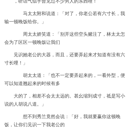
，听话气似乎曾见过不少男人的东西哩！
马太太附和说道：「对了，你老公若有六寸长，我
输一顿晚饭给你。」
周太太娇笑道：「别开这些空头赌注了，林太太怎
会为了区区一顿晚饭让我们
见识她老公的大器，而且，还要弄起来才知道有没有六
寸长哩！」
胡太太道：「也不一定要弄起来的，一看外型，便
可以知道翘起来的时候有多
大的了，相差不会太太远的。甚幺缩到成寸，祗是写小
说的人胡说八道。」
想不到秀兰竟然会说：「好，我就要赢你这顿晚
饭，让你们见识一下我老公的