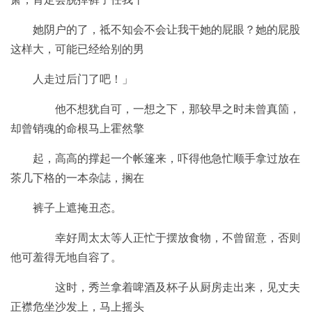
她阴户的了，祗不知会不会让我干她的屁眼？她的屁股
这样大，可能已经给别的男
人走过后门了吧！」
他不想犹自可，一想之下，那较早之时未曾真箇，
却曾销魂的命根马上霍然擎
起，高高的撑起一个帐篷来，吓得他急忙顺手拿过放在
茶几下格的一本杂誌，搁在
裤子上遮掩丑态。
幸好周太太等人正忙于摆放食物，不曾留意，否则
他可羞得无地自容了。
这时，秀兰拿着啤酒及杯子从厨房走出来，见丈夫
正襟危坐沙发上，马上摇头