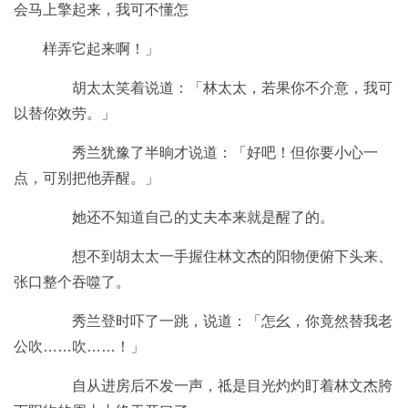
会马上擎起来，我可不懂怎
样弄它起来啊！」
胡太太笑着说道：「林太太，若果你不介意，我可
以替你效劳。」
秀兰犹豫了半晌才说道：「好吧！但你要小心一
点，可别把他弄醒。」
她还不知道自己的丈夫本来就是醒了的。
想不到胡太太一手握住林文杰的阳物便俯下头来、
张口整个吞噬了。
秀兰登时吓了一跳，说道：「怎幺，你竟然替我老
公吹……吹……！」
自从进房后不发一声，祗是目光灼灼盯着林文杰胯