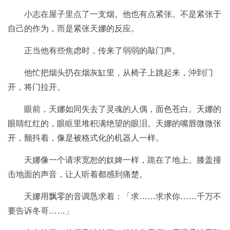
小志在屋子里点了一支烟。他也有点紧张。不是紧张于
自己的作为，而是紧张天娜的反应。
正当他有些焦虑时，传来了弱弱的敲门声。
他忙把烟头扔在烟灰缸里，从椅子上跳起来，沖到门
开，将门拉开。
眼前，天娜如同失去了灵魂的人偶，面色苍白。天娜的
眼睛红红的，眼眶里堆积满绝望的眼泪。天娜的嘴唇微微张
开，颤抖着，像是被格式化的机器人一样。
天娜像一个请求宽恕的奴婢一样，跪在了地上。膝盖撞
击地面的声音，让人听着都感到痛楚。
天娜用飘零的音调恳求着：「求……求求你……千万不
要告诉冬哥……」