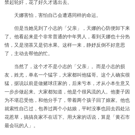
禁起轮奸，花了好久才逃出去。
天娜害怕，害怕自己会遭遇同样的命运。
但是当她见到了小志的「父亲」，天娜的心防便卸下来
了。他看起来是个非常普通的中年男人，看到天娜也十分热
情，又是沏茶又是切水果。这样一来，静妤反倒不好意思
了，主动去帮他的忙。
当然了，这个才不是小志的「父亲」。而是小志的损
友，姓尤，单名一个猛字，大家都叫他猛哥。这个人确实很
猛，据说以前是做赌球庄家的，后来亏本，才从小本生意又
一步步做起来。大家都知道，他是个很风流的人。他妻子因
为不堪忍受他，和他分手了，带着两个孩子回了娘家。他也
就索性自己过，包养过两个小姑娘，平时没事也回去四处沾
花惹草，搞搞良家不在话下。用大家的话说，算是「黄石市
最会玩的人」。