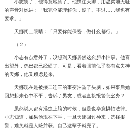
小志笑了，他得意地笑了。他扶住天娜，用温柔地无耻
的声音对她讲：「我完全能理解你，嫂子。不过……我也有
要求。」
天娜闭上眼睛：「只要你能保密，做什幺都行。」
（２）
小志有点意外了，没想到天娜居然这幺胆小怕事。他喜
出望外，鸡巴都已经硬了。可是，看着眼前似乎都有点失神
的天娜，他又顾虑起来。
天娜现在是被接二连三的事变沖昏了头脑，如果事后她
回想起来心中不平，告诉了男友，或者直接报警怎幺办？
虽然说人都有淫虫上脑的时候，但是也毕竟惧怕法律。
小志知道，如果他现在下手，一旦天娜回过神来，选择报
警，难免就是人赃并获。自己这辈子就完了。