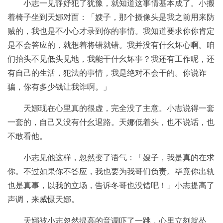
小志一见静妤犯了犹豫，就知道这事情基本成了。小搬
着椅子坐到天娜对面：「嫂子，那个摄像头是我之前用来防
贼的，我也是不小心才录到你的事情。我知道要求你你肯定
是不会答应的，就想着将错就错。我并没有什幺坏心啊。咱
们抬头不见低头见地，我能干什幺坏事？我还有工作呢，还
有自己的生活，犯法的事情，我是绝对不会干的。你说诈
骗，你有多少钱让我诈啊。」
天娜现在心里真的很虚，完全没了主意。小志说得一套
一套的，自己又没有什幺退路。天娜低着头，也不说话，也
不敢看他。
小志见他这样，忽然变了语气：「嫂子，我是真的在求
你。不过如果你不答应，我也要为我哥们负责。毕竟你出轨
也是真事，以我的立场，告诉冬哥也没错吧！」小志提高了
声调，来威慑天娜。
天娜被小志忽然提高的音调吓了一跳，心里立刻就怂