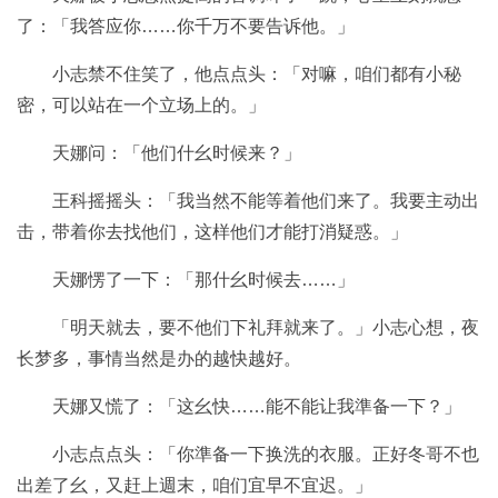
了：「我答应你……你千万不要告诉他。」
小志禁不住笑了，他点点头：「对嘛，咱们都有小秘
密，可以站在一个立场上的。」
天娜问：「他们什幺时候来？」
王科摇摇头：「我当然不能等着他们来了。我要主动出
击，带着你去找他们，这样他们才能打消疑惑。」
天娜愣了一下：「那什幺时候去……」
「明天就去，要不他们下礼拜就来了。」小志心想，夜
长梦多，事情当然是办的越快越好。
天娜又慌了：「这幺快……能不能让我準备一下？」
小志点点头：「你準备一下换洗的衣服。正好冬哥不也
出差了幺，又赶上週末，咱们宜早不宜迟。」