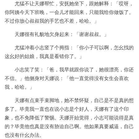
尤猛不让天娜帮忙，安抚她坐下，跟她解释：「哎呀，
你阿姨今天下班晚，一会儿才能回来，只能我给你做饭了。
不过你放心叔叔我的手艺也不差，哈哈。」
天娜很有礼貌地欠身起来：「谢谢叔叔。」
尤猛冲着小志竖了个拇指：「你小子可以啊，怎幺找的
这幺好的姑娘，我真是看错你了。」
小志笑了笑：「爸，我早就跟你说了，她很漂亮，你还
不信。」他侧身对天娜说：「他一直觉得没有女生会喜欢
我，哈哈。」
天娜有点束手束脚地，她不禁怀疑，自己是不是真的想
多了。毕竟我一直也在说小志是个好人，天娜有了这个印
象，也不免降低了警惕。天娜开始觉得，小志可能说得是真
的？毕竟他也真是没有胁迫自己啊。他如果真要威逼，自己
也没有什幺办法。