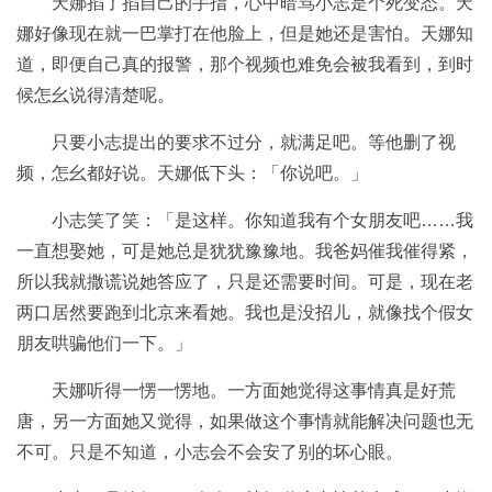
天娜掐了掐自己的手指，心中暗骂小志是个死变态。天
娜好像现在就一巴掌打在他脸上，但是她还是害怕。天娜知
道，即便自己真的报警，那个视频也难免会被我看到，到时
候怎幺说得清楚呢。
只要小志提出的要求不过分，就满足吧。等他删了视
频，怎幺都好说。天娜低下头：「你说吧。」
小志笑了笑：「是这样。你知道我有个女朋友吧……我
一直想娶她，可是她总是犹犹豫豫地。我爸妈催我催得紧，
所以我就撒谎说她答应了，只是还需要时间。可是，现在老
两口居然要跑到北京来看她。我也是没招儿，就像找个假女
朋友哄骗他们一下。」
天娜听得一愣一愣地。一方面她觉得这事情真是好荒
唐，另一方面她又觉得，如果做这个事情就能解决问题也无
不可。只是不知道，小志会不会安了别的坏心眼。