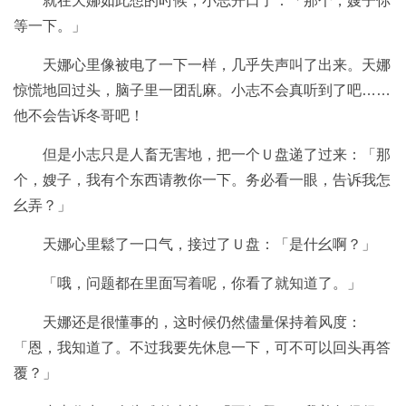
就在天娜如此想的时候，小志开口了：「那个，嫂子你
等一下。」
天娜心里像被电了一下一样，几乎失声叫了出来。天娜
惊慌地回过头，脑子里一团乱麻。小志不会真听到了吧……
他不会告诉冬哥吧！
但是小志只是人畜无害地，把一个Ｕ盘递了过来：「那
个，嫂子，我有个东西请教你一下。务必看一眼，告诉我怎
幺弄？」
天娜心里鬆了一口气，接过了Ｕ盘：「是什幺啊？」
「哦，问题都在里面写着呢，你看了就知道了。」
天娜还是很懂事的，这时候仍然儘量保持着风度：
「恩，我知道了。不过我要先休息一下，可不可以回头再答
覆？」