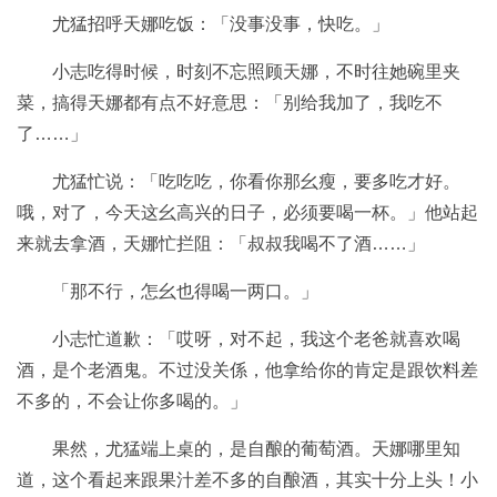
尤猛招呼天娜吃饭：「没事没事，快吃。」
小志吃得时候，时刻不忘照顾天娜，不时往她碗里夹
菜，搞得天娜都有点不好意思：「别给我加了，我吃不
了……」
尤猛忙说：「吃吃吃，你看你那幺瘦，要多吃才好。
哦，对了，今天这幺高兴的日子，必须要喝一杯。」他站起
来就去拿酒，天娜忙拦阻：「叔叔我喝不了酒……」
「那不行，怎幺也得喝一两口。」
小志忙道歉：「哎呀，对不起，我这个老爸就喜欢喝
酒，是个老酒鬼。不过没关係，他拿给你的肯定是跟饮料差
不多的，不会让你多喝的。」
果然，尤猛端上桌的，是自酿的葡萄酒。天娜哪里知
道，这个看起来跟果汁差不多的自酿酒，其实十分上头！小