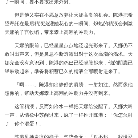
了一瞬间，要不要拔出来外射。
但是他又实在不愿意放弃让天娜高潮的机会。陈港把希
望寄託在最后精液浇灌她花心的一瞬间。炽热的精液会刺激
天娜的子宫收缩，带来攀上高潮的冲刺力。
天娜的眼前，已经星星点点地泛起光彩来了。天娜仍不
敢叫出声来，但是鼻息不断透露出对于这次高潮的渴求。天
娜完全没有意识到，陈港的鸡巴已经膨胀起来，他的阴囊已
经鼓动起来，準备将积蓄已久的精液全部喷射进来了。
「啊……」陈港扣出静妤的肩膀，一射如注。然而像他
想像的，帮助天娜攀上高潮的冲刺力并没有到来。
这管精液，反而如冷水一样把天娜给浇醒了。天娜大叫
一声，从情欲中苏醒过来，疯了一样推开陈港：「你怎幺射
了！你个混蛋！」
陈港见她发疯的样子，气势全无：「对不起……我没忍