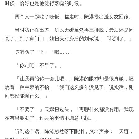
时候，恰好也是他觉得落魄的时候。
两个人一起吃了晚饭。临走时，陈港提出送女友回家。
当时我正在出差。所以天娜虽然再三推脱，最后还是同
意了。到了家门口，她扭头对身后的刘敬说：「我到了。」
陈港愣了一下：「哦……」
「你走吧，不早了。」
「让我再陪你一会儿吧，」陈港的眼神却是很真诚，燃
烧着一种由衷的不捨，「我们这幺多年没见了。说实话，刚
刚都没能聊什幺。」
「不要了！」天娜扭过头，「再聊什幺都没有用。我现
在有男朋友了，过去的事情不愿意再想。」
听到这个话，陈港忽然落下眼泪，哭出声来：「天娜，