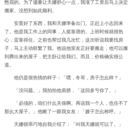
憋屈的。为了儘量让天娜舒心一点，我涨了工资后马上决定
搬家。没想到如此顺利。
安置好了东西，我和天娜準备出门。正赶上小志回来
了。他是我工作上的同事，人挺靠谱的。上班时候就很热
心，蛮靠得住。之前也帮过我几次忙，这次听说我要找房
子，马上主动联繫了我。他说他室友正好要搬走，他可以搬
到腾出来的屋子，把主卧让给我们。而且，价格确实很公
道。
他仍是很热情的样子：「嘿，冬哥，房子怎幺样？」
「没问题。」我拍拍他肩膀，「这回多亏你了。」
「必须的，咱们什幺关係啊。再说我一个人，也住不了
那幺大屋子。」他瞅了一眼我女友：「嫂子怎幺称呼。」
天娜很乖巧地自我介绍了：「叫我天娜就可以了。」