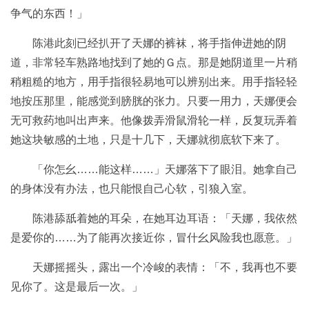
争气的东西！」
陈港此刻已经扒开了天娜的裤袜，将手指伸进她的阴
道，非常轻车熟路地找到了她的Ｇ点。那是她阴道里一片稍
稍粗糙的地方，用手指很轻易地可以辨别出来。用手指轻轻
地按压那里，能感觉到膀胱的张力。只要一用力，天娜便会
无可救药地叫出声来。他像拨弄滑鼠滑轮一样，反复玩弄着
她这块敏感的土地，只是十几下，天娜就彻底软下来了。
「你怎幺……能这样……」天娜落下了眼泪。她拿自己
的身体没有办法，也只能恨自己心软，引狼入室。
陈港舔舐着她的耳朵，在她耳边耳语：「天娜，我依然
是爱你的……为了能再次接近你，冒什幺风险我也愿意。」
天娜摇摇头，露出一个冷峻的表情：「不，我再也不要
见你了。这是最后一次。」