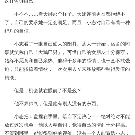
这样告诉自己。
不不不……看天娜那个样子。天娜连前男友都拒绝不
了，自己的要求她一定会满足。而且，小志对自己有着一种
绝对的自信。
小志看了一眼自己硕大的阳具。从大一开始，宿舍的同
事就笑称自己「大鸡巴男」。可惜自己的女朋友十分保守，
始终不愿意和自己亲热。他碍于多年的感情，也一直不敢强
迫，只能按捺着情欲，一次次用ＡＶ来释放那些稠得发僵的
精液。
但是，机会就在眼前了不是幺？
他不算帅气，但是他有别人没有的东西。
小志把Ｕ盘捏在手里。暗自下定决心——绝对绝对不能
放过这次机会。他以人精自诩，觉得自己的情商十分得高。
不管到哪里，都能得到好的评价。没有一个人能看透小志，