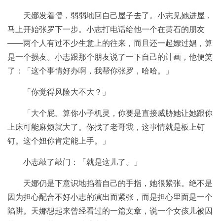
天娜发着懵，弱弱地回自己屋子去了。小志见她进屋，
马上开始张罗下一步。小志打电话给他一个在黄石的朋友
——两个人有过不少生意上的往来，而且还一起嫖过娼，算
是一个损友。小志跟那个朋友说了一下自己的计画，他便笑
了：「这个事情好办啊，我帮你张罗，哈哈。」
「你觉得风险大不大？」
「大个屁。算你小子机灵，你要是直接威胁她让她跟你
上床可能麻烦就大了。你找了老哥我，这事情就是板上钉
钉。这个妞你肯定能上手。」
小志敲了敲门：「就是这儿了。」
天娜仍是下意识地掐着自己的手指，她很紧张。绝不是
因为担心配合不好小志的演出而紧张，而是担心里面是一个
陷阱。天娜想起来曾经看过的一篇文章，说一个女孩儿被囚