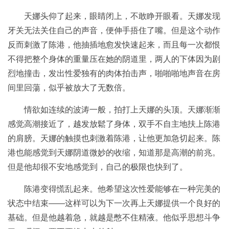
天娜头仰了起来，眼睛闭上，不敢睁开眼看。天娜发现
牙关无法关住自己的声音，便伸手捂住了嘴。但是这个动作
反而刺激了陈港，他抽插地愈发快速起来，而且每一次都恨
不得把整个身体的重量压在她的阴道里，两人的下体因为剧
烈地撞击，发出性爱独有的肉体拍击声，啪啪啪地声音在房
间里回蕩，似乎被放大了无数倍。
情欲如连续的波涛一般，拍打上天娜的头顶。天娜渐渐
感觉高潮接近了，越发放鬆了身体，双手不自主地扶上陈港
的肩膀。天娜的触摸也刺激着陈港，让他更加急切起来。陈
港也能感觉到天娜阴道微妙的收缩，知道那是高潮的前兆。
但是他却很不安地感觉到，自己的极限也快到了。
陈港变得慌乱起来。他希望这次性爱能够在一种完美的
状态中结束——这样可以为下一次再上天娜提供一个良好的
基础。但是他越着急，就越是憋不住精液。他似乎思想斗争