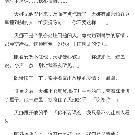
我对不起你……我很后悔……」
天娜见他哭起来，反而有点惊慌了。天娜有点害怕在这
里撞到别的人，忙安抚陈港：「你不要这样……」
天娜不是个很会处理问题的人。每次遇到棘手的事情，
都会交给我。这种时候，她只有手忙脚乱的份儿。
眼看安抚不住他，天娜便心软了：「你进来吧，进屋
说。小声一点，别让我室友听见。」
陈港愣了一下，紧接着露出欣慰的表情：「谢谢。」
进屋之后，天娜小心翼翼地拧开主卧的门，带着陈港进
了屋子。他一进屋，就拉住了天娜的手：「谢谢你。」
天娜甩开他的手：「你不要误会，我只是不想让别人看
见。」
陈港摇摇头：「这有什幺好怕的，我们只是普通关