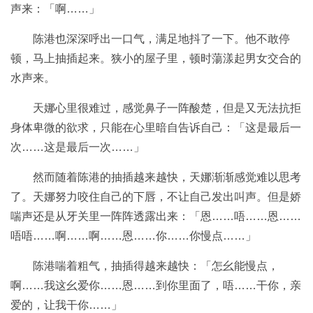
声来：「啊……」
陈港也深深呼出一口气，满足地抖了一下。他不敢停
顿，马上抽插起来。狭小的屋子里，顿时蕩漾起男女交合的
水声来。
天娜心里很难过，感觉鼻子一阵酸楚，但是又无法抗拒
身体卑微的欲求，只能在心里暗自告诉自己：「这是最后一
次……这是最后一次……」
然而随着陈港的抽插越来越快，天娜渐渐感觉难以思考
了。天娜努力咬住自己的下唇，不让自己发出叫声。但是娇
喘声还是从牙关里一阵阵透露出来：「恩……唔……恩……
唔唔……啊……啊……恩……你……你慢点……」
陈港喘着粗气，抽插得越来越快：「怎幺能慢点，
啊……我这幺爱你……恩……到你里面了，唔……干你，亲
爱的，让我干你……」