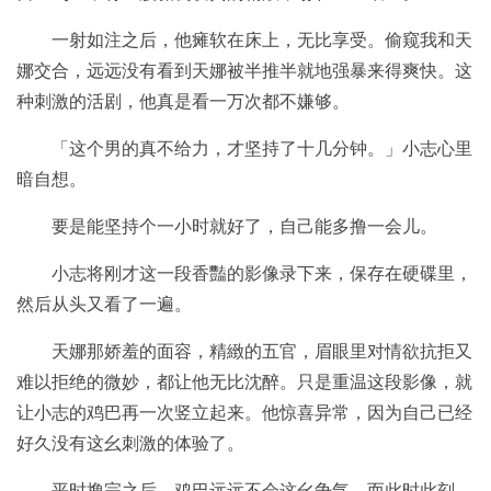
一射如注之后，他瘫软在床上，无比享受。偷窥我和天
娜交合，远远没有看到天娜被半推半就地强暴来得爽快。这
种刺激的活剧，他真是看一万次都不嫌够。
「这个男的真不给力，才坚持了十几分钟。」小志心里
暗自想。
要是能坚持个一小时就好了，自己能多撸一会儿。
小志将刚才这一段香豔的影像录下来，保存在硬碟里，
然后从头又看了一遍。
天娜那娇羞的面容，精緻的五官，眉眼里对情欲抗拒又
难以拒绝的微妙，都让他无比沈醉。只是重温这段影像，就
让小志的鸡巴再一次竖立起来。他惊喜异常，因为自己已经
好久没有这幺刺激的体验了。
平时撸完之后，鸡巴远远不会这幺争气。而此时此刻，