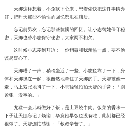
天娜这样想着，不免软下心来，想着儘快把这件事情办
好，把昨天那些不愉快的回忆都甩在脑后。
忘记前男友，忘记那些骯髒的回忆。让小志替她保守秘
密，天娜也替小志保守秘密，大家两不相欠。
这时候小志凑到耳边：「你稍微和我亲热一点，要不他
该起疑心了。」
天娜唔了一声，稍稍坐近了一些。小志也靠了一下，身
体和天娜挨在一起，很自然地牵住了天娜的手。天娜被他一
牵，马上紧张地抖了一下。小志轻轻拍拍天娜的手背：「别
紧张，没事的。」
尤猛一会儿就做好了饭，是土豆烧牛肉。饭菜的香味一
下子让天娜忘记了烦恼，毕竟她早饭也没有吃，此刻都已经
很饿了。天娜连忙感谢：「叔叔辛苦了。」