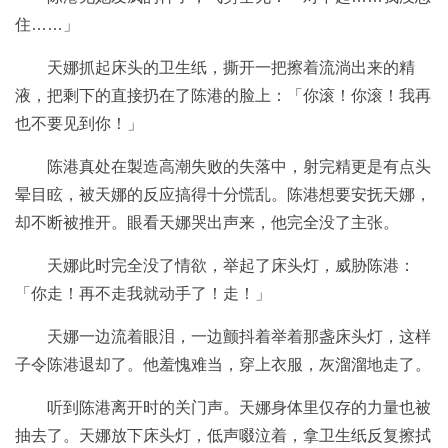
住……」
天娜抓起床头的卫生纸，撕开一把擦着流淌出来的精
液，把剩下的直接扔在了陈港的脸上：「你滚！你滚！我再
也不要见到你！」
陈港真处在製造高潮失败的失落中，射完精更是有点头
晕目眩，被天娜的反应搞得十分慌乱。陈港想要安抚天娜，
却不断被推开。眼看天娜哭出声来，他完全没了主张。
天娜此时完全没了情欲，举起了床头灯，威胁陈港：
「你走！再不走我就动手了！走！」
天娜一边流着眼泪，一边颤抖着举着那盏床头灯，这样
子令陈港退却了。他羞愧难当，穿上衣服，灰溜溜地走了。
听到陈港离开时的关门声。天娜身体里仅存的力量也被
抽去了。天娜放下床头灯，低声啜泣着，拿卫生纸反复擦拭