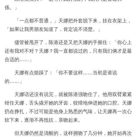
係。」
「一点都不普通，」天娜把外套脱下来，挂在衣架上，
「如果让我男朋友知道了，肯定说不清楚。」
儘管被甩开了，陈港还是又把天娜的手握住：「你心上
还有我对不对？天娜？我一直都说过的，只有我们俩才是最
合适的……」
天娜有点烦躁了：「你不要这样……当初是谁说
的……」
天娜话还没有说完，就被陈港强吻住了。他用双臂紧紧
钳住天娜，舌头撬开她的牙齿，狡猾地伸进她的口腔。天娜
扔在挣扎，不过可能是他身上熟悉的气味，让天娜再一次心
软下来，逐渐不再抵抗，亲吻起来。
但天娜仍然是清醒的，这样拥吻了几分钟，她开始再次