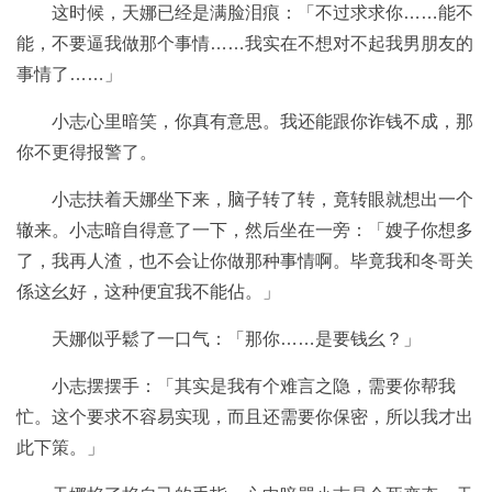
这时候，天娜已经是满脸泪痕：「不过求求你……能不
能，不要逼我做那个事情……我实在不想对不起我男朋友的
事情了……」
小志心里暗笑，你真有意思。我还能跟你诈钱不成，那
你不更得报警了。
小志扶着天娜坐下来，脑子转了转，竟转眼就想出一个
辙来。小志暗自得意了一下，然后坐在一旁：「嫂子你想多
了，我再人渣，也不会让你做那种事情啊。毕竟我和冬哥关
係这幺好，这种便宜我不能佔。」
天娜似乎鬆了一口气：「那你……是要钱幺？」
小志摆摆手：「其实是我有个难言之隐，需要你帮我
忙。这个要求不容易实现，而且还需要你保密，所以我才出
此下策。」