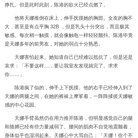
挣扎。但是此时此刻，陈港的欲火已经点燃了。
他将天娜推倒在床上，伸手抚摸她的胸部。女友的胸不
大，甚至是有点平胸 32B ，但是乳头十分突出，而且极其
敏感。每次稍一触摸，就会像触电一样轻轻颤抖。陈港毕竟
是天娜多年的前男友，对她的弱点十分熟悉。
天娜害怕起来。她知道自己已经难以抵抗了，但是还是
哀求：「不要这样……要让我室友发现就完了。求求
你……」
陈港疯了似的，伸手上下抚摸。他的右手已经伸入到了
天娜的两腿之间，在她的裤袜上摩挲着，一阵阵揉搓天娜敏
感的中心花园。
天娜手臂虽然仍在用力推开陈港，但明显感觉自己的腿
和胳膊已经有些力量减弱了。腰间的肌肉不自觉地震颤着，
身体似乎也湿润起来。天娜心中大骂自己：「天娜！你个不