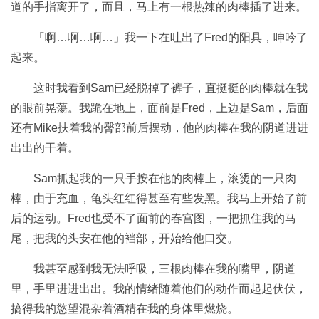
道的手指离开了，而且，马上有一根热辣的肉棒插了进来。
「啊…啊…啊…」我一下在吐出了Fred的阳具，呻吟了
起来。
这时我看到Sam已经脱掉了裤子，直挺挺的肉棒就在我
的眼前晃蕩。我跪在地上，面前是Fred，上边是Sam，后面
还有Mike扶着我的臀部前后摆动，他的肉棒在我的阴道进进
出出的干着。
Sam抓起我的一只手按在他的肉棒上，滚烫的一只肉
棒，由于充血，龟头红红得甚至有些发黑。我马上开始了前
后的运动。Fred也受不了面前的春宫图，一把抓住我的马
尾，把我的头安在他的裆部，开始给他口交。
我甚至感到我无法呼吸，三根肉棒在我的嘴里，阴道
里，手里进进出出。我的情绪随着他们的动作而起起伏伏，
搞得我的慾望混杂着酒精在我的身体里燃烧。