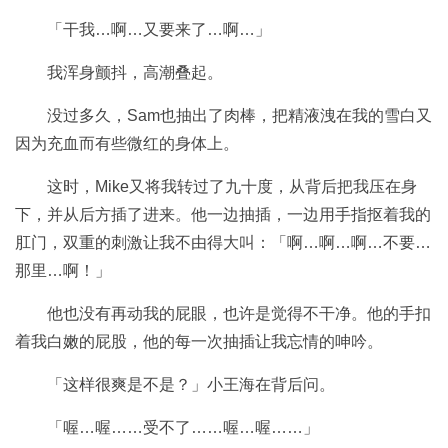
「干我…啊…又要来了…啊…」
我浑身颤抖，高潮叠起。
没过多久，Sam也抽出了肉棒，把精液洩在我的雪白又
因为充血而有些微红的身体上。
这时，Mike又将我转过了九十度，从背后把我压在身
下，并从后方插了进来。他一边抽插，一边用手指抠着我的
肛门，双重的刺激让我不由得大叫：「啊…啊…啊…不要…
那里…啊！」
他也没有再动我的屁眼，也许是觉得不干净。他的手扣
着我白嫩的屁股，他的每一次抽插让我忘情的呻吟。
「这样很爽是不是？」小王海在背后问。
「喔…喔……受不了……喔…喔……」