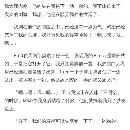
我大腿内侧，他的头在我跨下一动一动的。我下体传来了一
次次的刺激，我想，他是在舔弄我档的性器了。
我则在他们的包围之中，已经没有一点力气。慾望已经
充斥了我的头脑，我只听见我的轻声呻吟：「嗯…嗯…哦…
嗯…」
Fred在我胸部摸索了好一会，发现我的Ｂｒａ是前开式
的，于是把它打开了它。我只觉得胸前一震，我的雪白大乳
房已经颤动着暴露了出来。Fred一下子就用嘴含住了一边，
又用手搓揉着另一边。他又舔又咬的，弄的我又痛又痒。
「嗯…嗯…哦…嗯…」 正当我沈迷在人体「三明治」
的时候，Mike在我身后咕噜了什幺，他们就扶着我到了沙发
边上。
「好了，我们的寿星可以先享受一下了！」Mike说。