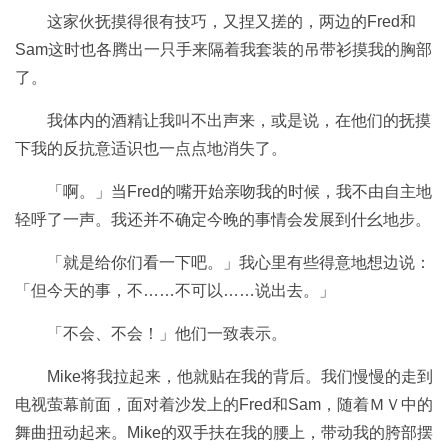
这家伙抚摸得很有技巧，又捏又搓的，两边的Fred和
Sam这时也各腾出一只手来隔着我套装的吊带衫摸我的胸部
了。
我体内的酒精让我叫不出声来，或是说，在他们的抚摸
下我的反抗意适识也一点点地消失了。
「啊。」当Fred的嘴开始亲吻我的时候，我不由自主地
轻呼了一声。我还并不确定今晚的事情会发展到什幺地步。
「就是给你们看一下吧。」我心里有些得意地想边说：
「但今天的事，不……不可以……说出去。」
「不会、不会！」他们一致表示。
Mike将我拉起来，他就贴在我的背后。我们慢慢的走到
电视萤幕前面，面对着沙发上的Fred和Sam，随着ＭＶ中的
舞曲扭动起来。Mike的双手扶在我的腰上，带动我的胯部摆