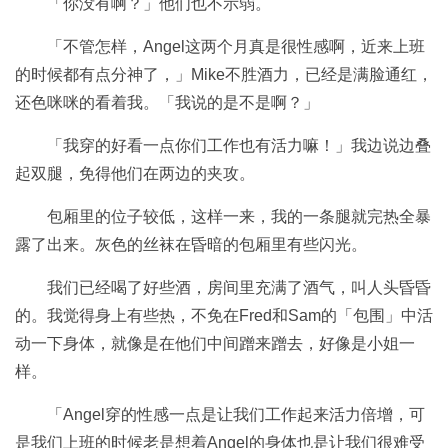
「你没有啊？」他们也不示弱。
「不管怎样，Angel这两个月真是很性感啊，近来上班
的时候都有点分神了，」Mike不胜酒力，已经是满脸通红，
还色咪咪的看着我。「我说的是不是啊？」
「我穿的好看一点你们工作也有活力嘛！」我边说边叠
起双腿，免得他们在两边的夹攻。
包厢里的位子较低，这样一来，我的一条腿就完热全暴
露了出来。灰色的丝袜在昏暗的包厢里有些闪光。
我们已经喝了好些酒，房间里充满了酒气，叫人头昏昏
的。我觉得身上有些热，不免在Fred和Sam的「包围」中活
动一下身体，就像是在他们中间蹭来蹭去，好像是小姐一
样。
「Angel穿的性感一点是让我们工作起来活力倍增，可
是我们上班的时候老是想着Angel的身体也是让我们很难受