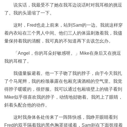
说实话，我最受不了她在我耳边说话时对我耳根的挑逗
了。我的头退缩了一下。
这时，Fred也走上前来，站到Sam的一边。我就这样穿
着内衣站在三个男人中间。他们三人的体温刺激着我，我儘
量保持着我的清醒，我可真的不知道再下去该怎幺办。
「Angel，你的耳朵好敏感呀。」Mike在身后又在挑逗
我的耳根了。
我儘量躲避着。他一下子吻了我的脖子，由于今天我扎
了个马尾辫，我的粉颈暴露在包厢充满酒精的空气里。我觉
得脖子暖暖的，很舒服。我可以通过包厢墙壁上的镜子看到
Mike似乎很喜欢我的脖子，动情地挝吻着。我闭上了眼睛，
斜着头配合他的动作。
这时我身体各处传来了一阵阵快感，我睁开眼睛看到
Fred的双手隔着我的黑色胸罩搓揉着，Sam则在下面抚摸着