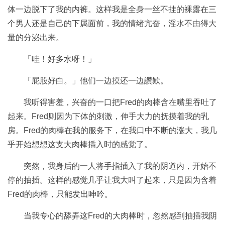
体一边脱下了我的内裤。这样我是全身一丝不挂的裸露在三
个男人还是自己的下属面前，我的情绪亢奋，淫水不由得大
量的分泌出来。
「哇！好多水呀！」
「屁股好白。」他们一边摸还一边讚歎。
我听得害羞，兴奋的一口把Fred的肉棒含在嘴里吞吐了
起来。Fred则因为下体的刺激，伸手大力的抚摸着我的乳
房。Fred的肉棒在我的服务下，在我口中不断的涨大，我几
乎开始想想这支大肉棒插入时的感觉了。
突然，我身后的一人将手指插入了我的阴道内，开始不
停的抽插。这样的感觉几乎让我大叫了起来，只是因为含着
Fred的肉棒，只能发出呻吟。
当我专心的舔弄这Fred的大肉棒时，忽然感到抽插我阴