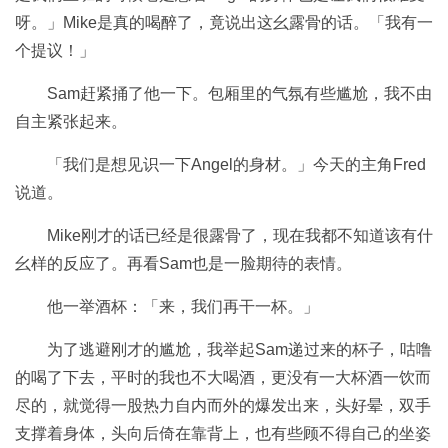
呀。」Mike是真的喝醉了，竟说出这幺露骨的话。「我有一
个提议！」
Sam赶紧捅了他一下。包厢里的气氛有些尴尬，我不由
自主紧张起来。
「我们是想见识一下Angel的身材。」今天的主角Fred
说道。
Mike刚才的话已经是很露骨了，现在我都不知道该有什
幺样的反应了。再看Sam也是一脸期待的表情。
他一举酒杯：「来，我们再干一杯。」
为了逃避刚才的尴尬，我举起Sam递过来的杯子，咕噜
的喝了下去，平时的我也不大喝酒，更没有一大杯酒一饮而
尽的，就觉得一股热力自内而外的爆发出来，头好晕，双手
支撑着身体，头向后倚在靠背上，也有些顾不得自己的坐姿