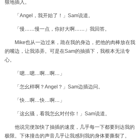
狠地插入。
「Angel，我开始了！」Sam说道。
「慢……慢一点，你好大啊……」我回答。
Mike也从一边过来，跪在我的身边，把他的肉棒放在我
的嘴边，让我添弄。可是在Sam的抽插下，我根本无法专
心。
「嗯…嗯…啊…啊…」
「怎幺样啊？Angel？」Sam边插边问。
「快…啊…快…啊…」
「这幺骚，看我怎幺对付你！」Sam说道。
他说完便加快了抽插的速度，几乎每一下都要到达我的
极限。下体撞击的声音几乎让我感到我的身体要撕裂了。