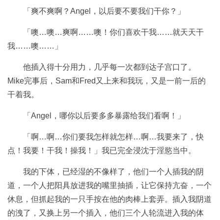
「爽不爽啊？Angel，以后要不要我们干你？」
「噢…噢…爽啊……噢！你们喜欢干我……就天天干
我……噢……」
他插入得十分用力，几乎每一次都到达子宫口了。
Mike完事后，Sam和Fred又上来和我玩，又是一前一后的
干着我。
「Angel，哪你以后要多多暴露给我们看啊！」
「啊…啊…你们要我怎样就怎样…啊…我要来了，快
点！我要！干我！操我！」我已完全浸沈于淫慾当中。
我的下体，已经湿的不像样了，他们一个人插我的阴
道，一个人把阳具放进我的嘴里抽插，让它保持亢奋，一个
休息，但抓起我的一只手按在他的肉棒上套弄。插入我阴道
的洩了，又换上另一个插入，他们三个人轮流进入我的体