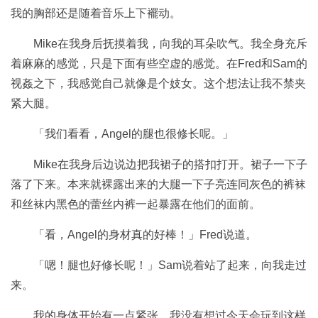
我的胸部还是随着音乐上下襬动。
Mike在我身后抚摸着我，向我的耳朵吹气。我全身充斥
着麻麻的感觉，只是下面有些空虚的感觉。在Fred和Sam的
视姦之下，我感觉自己就像是个妓女。这个想法让我不禁夹
紧大腿。
「我们看看，Angel的腿也很修长呢。」
Mike在我身后边说边把我裙子的搭扣打开。裙子一下子
落了下来。本来就裸露出来的大腿一下子亮连同灰色的裤袜
和丝袜内黑色的蕾丝内裤一起暴露在他们的面前。
「看，Angel的身材真的好棒！」Fred说道。
「嗯！腿也好修长呢！」Sam说着站了起来，向我走过
来。
我的身体开始有一点紧张，我没有想过今天会玩到这样