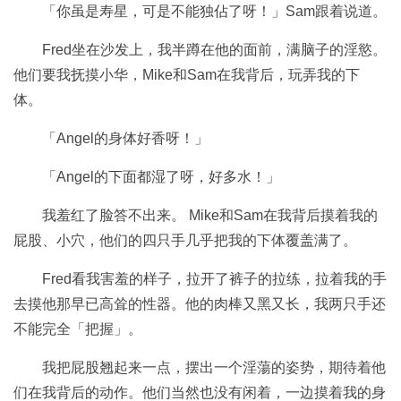
「你虽是寿星，可是不能独佔了呀！」Sam跟着说道。
Fred坐在沙发上，我半蹲在他的面前，满脑子的淫慾。
他们要我抚摸小华，Mike和Sam在我背后，玩弄我的下
体。
「Angel的身体好香呀！」
「Angel的下面都湿了呀，好多水！」
我羞红了脸答不出来。 Mike和Sam在我背后摸着我的
屁股、小穴，他们的四只手几乎把我的下体覆盖满了。
Fred看我害羞的样子，拉开了裤子的拉练，拉着我的手
去摸他那早已高耸的性器。他的肉棒又黑又长，我两只手还
不能完全「把握」。
我把屁股翘起来一点，摆出一个淫蕩的姿势，期待着他
们在我背后的动作。他们当然也没有闲着，一边摸着我的身