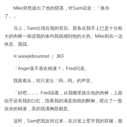
Mike突然拔出了他的阴茎，对Sam说道：「换你
了。」
马上，Sam出现在我的背后。那条在我手上已是十分粗
大的肉棒一插进我的体内我就感到他的火热。Mike则在一边
休息、观战。
※ wwwjkforumnet ｜ JKF
「Angel喜不喜欢精液？」Fred问道。
我摇着头，却只发出「呜…呜」的声音。
「好吧……」Fred说着，从我嘴里拔出他的肉棒，上面
似乎还有我的口红，指着我的满是指痕的酥胸，喷出了一股
浓浓的精液，弄的我满胸部都是。
这时，Sam把我反转过来，在沙发上擘开我的双腿，狠