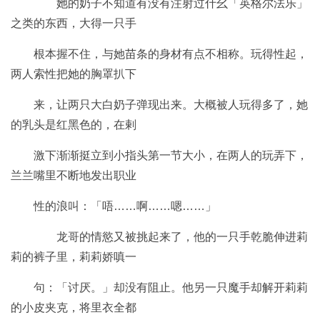
她的奶子不知道有没有注射过什幺「英格尔法乐」
之类的东西，大得一只手
根本握不住，与她苗条的身材有点不相称。玩得性起，
两人索性把她的胸罩扒下
来，让两只大白奶子弹现出来。大概被人玩得多了，她
的乳头是红黑色的，在剌
激下渐渐挺立到小指头第一节大小，在两人的玩弄下，
兰兰嘴里不断地发出职业
性的浪叫：「唔……啊……嗯……」
龙哥的情慾又被挑起来了，他的一只手乾脆伸进莉
莉的裤子里，莉莉娇嗔一
句：「讨厌。」却没有阻止。他另一只魔手却解开莉莉
的小皮夹克，将里衣全都