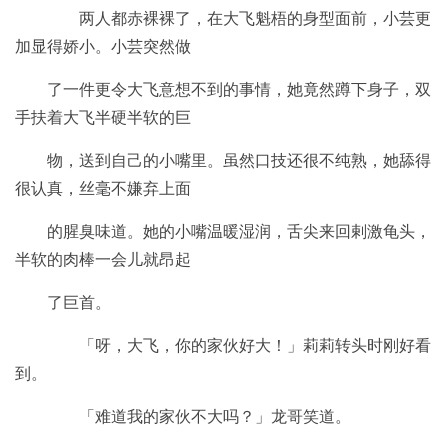
两人都赤裸裸了，在大飞魁梧的身型面前，小芸更
加显得娇小。小芸突然做
了一件更令大飞意想不到的事情，她竟然蹲下身子，双
手扶着大飞半硬半软的巨
物，送到自己的小嘴里。虽然口技还很不纯熟，她舔得
很认真，丝毫不嫌弃上面
的腥臭味道。她的小嘴温暖湿润，舌尖来回剌激龟头，
半软的肉棒一会儿就昂起
了巨首。
「呀，大飞，你的家伙好大！」莉莉转头时刚好看
到。
「难道我的家伙不大吗？」龙哥笑道。