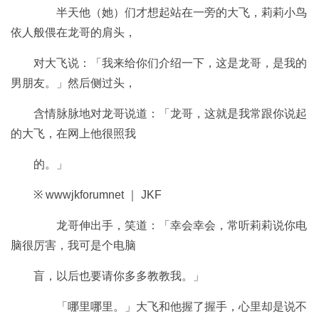
半天他（她）们才想起站在一旁的大飞，莉莉小鸟
依人般偎在龙哥的肩头，
对大飞说：「我来给你们介绍一下，这是龙哥，是我的
男朋友。」然后侧过头，
含情脉脉地对龙哥说道：「龙哥，这就是我常跟你说起
的大飞，在网上他很照我
的。」
※ wwwjkforumnet ｜ JKF
龙哥伸出手，笑道：「幸会幸会，常听莉莉说你电
脑很厉害，我可是个电脑
盲，以后也要请你多多教教我。」
「哪里哪里。」大飞和他握了握手，心里却是说不