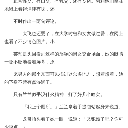
正常性交、有口交、有乳交，还有ＳＭ。莉莉他们坐在
地毯上看得津津有味，还
不时作出一两句评论。
大飞也还罢了，在大学时曾和女友做过爱，在网上
也看了不少情色图片。小
芸却是头回看到这样的淫秽的男女交合场面，她的眼睛
一眨不眨地看着屏幕，原
来男人的那个东西可以插进这幺多地方，想着想着，她
的下身不禁有点湿润了。
只有兰兰似乎没什幺精神，打了好几个哈欠。
「我上个厕所。」兰兰拿着手提包站起身来说道。
龙哥抬头看了她一眼，说道：「又犯瘾了吧？你可
少吸点。」