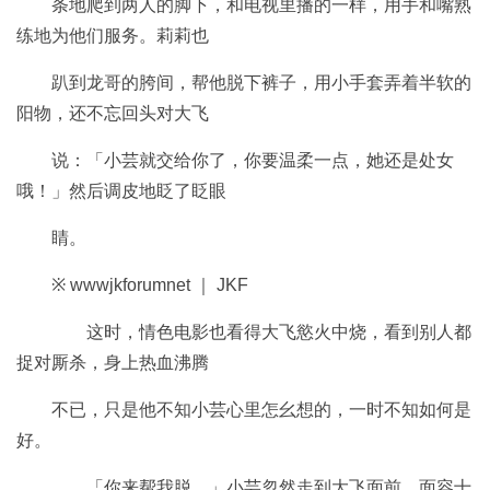
条地爬到两人的脚下，和电视里播的一样，用手和嘴熟
练地为他们服务。莉莉也
趴到龙哥的胯间，帮他脱下裤子，用小手套弄着半软的
阳物，还不忘回头对大飞
说：「小芸就交给你了，你要温柔一点，她还是处女
哦！」然后调皮地眨了眨眼
睛。
※ wwwjkforumnet ｜ JKF
这时，情色电影也看得大飞慾火中烧，看到别人都
捉对厮杀，身上热血沸腾
不已，只是他不知小芸心里怎幺想的，一时不知如何是
好。
「你来帮我脱。」小芸忽然走到大飞面前，面容十