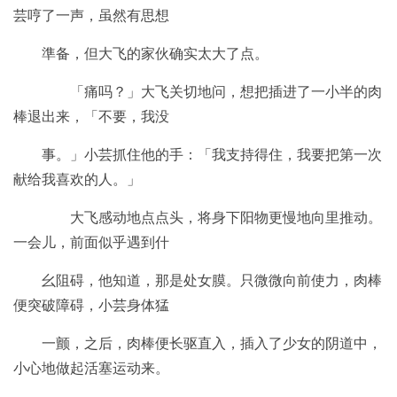
芸哼了一声，虽然有思想
準备，但大飞的家伙确实太大了点。
「痛吗？」大飞关切地问，想把插进了一小半的肉
棒退出来，「不要，我没
事。」小芸抓住他的手：「我支持得住，我要把第一次
献给我喜欢的人。」
大飞感动地点点头，将身下阳物更慢地向里推动。
一会儿，前面似乎遇到什
幺阻碍，他知道，那是处女膜。只微微向前使力，肉棒
便突破障碍，小芸身体猛
一颤，之后，肉棒便长驱直入，插入了少女的阴道中，
小心地做起活塞运动来。