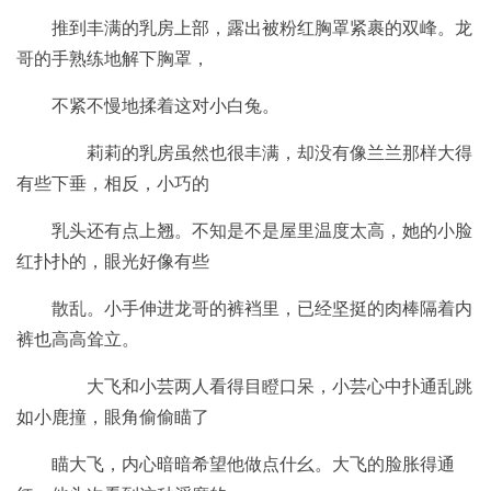
推到丰满的乳房上部，露出被粉红胸罩紧裹的双峰。龙
哥的手熟练地解下胸罩，
不紧不慢地揉着这对小白兔。
莉莉的乳房虽然也很丰满，却没有像兰兰那样大得
有些下垂，相反，小巧的
乳头还有点上翘。不知是不是屋里温度太高，她的小脸
红扑扑的，眼光好像有些
散乱。小手伸进龙哥的裤裆里，已经坚挺的肉棒隔着内
裤也高高耸立。
大飞和小芸两人看得目瞪口呆，小芸心中扑通乱跳
如小鹿撞，眼角偷偷瞄了
瞄大飞，内心暗暗希望他做点什幺。大飞的脸胀得通