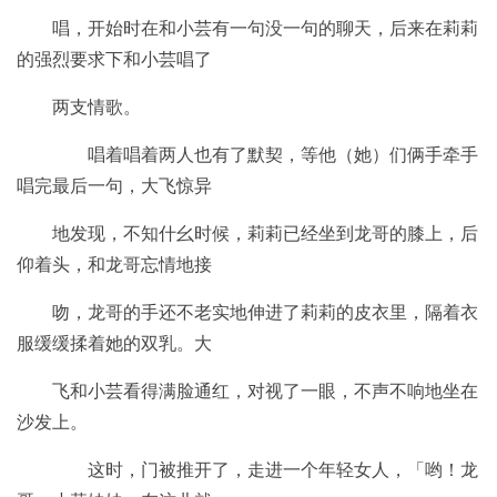
唱，开始时在和小芸有一句没一句的聊天，后来在莉莉
的强烈要求下和小芸唱了
两支情歌。
唱着唱着两人也有了默契，等他（她）们俩手牵手
唱完最后一句，大飞惊异
地发现，不知什幺时候，莉莉已经坐到龙哥的膝上，后
仰着头，和龙哥忘情地接
吻，龙哥的手还不老实地伸进了莉莉的皮衣里，隔着衣
服缓缓揉着她的双乳。大
飞和小芸看得满脸通红，对视了一眼，不声不响地坐在
沙发上。
这时，门被推开了，走进一个年轻女人，「哟！龙