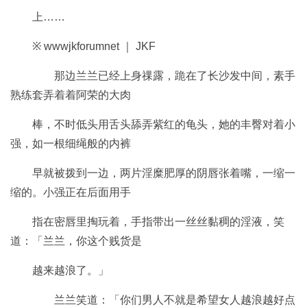
上……
※ wwwjkforumnet ｜ JKF
那边兰兰已经上身祼露，跪在了长沙发中间，素手
熟练套弄着着阿荣的大肉
棒，不时低头用舌头舔弄紫红的龟头，她的丰臀对着小
强，如一根细绳般的内裤
早就被拨到一边，两片淫糜肥厚的阴唇张着嘴，一缩一
缩的。小强正在后面用手
指在密唇里掏玩着，手指带出一丝丝黏稠的淫液，笑
道：「兰兰，你这个贱货是
越来越浪了。」
兰兰笑道：「你们男人不就是希望女人越浪越好点