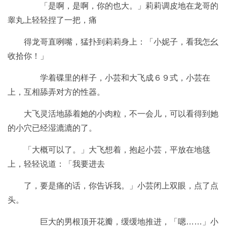
「是啊，是啊，你的也大。」莉莉调皮地在龙哥的
睾丸上轻轻捏了一把，痛
得龙哥直咧嘴，猛扑到莉莉身上：「小妮子，看我怎幺
收拾你！」
学着碟里的样子，小芸和大飞成６９式，小芸在
上，互相舔弄对方的性器。
大飞灵活地舔着她的小肉粒，不一会儿，可以看得到她
的小穴已经湿漉漉的了。
「大概可以了。」大飞想着，抱起小芸，平放在地毯
上，轻轻说道：「我要进去
了，要是痛的话，你告诉我。」小芸闭上双眼，点了点
头。
巨大的男根顶开花瓣，缓缓地推进，「嗯……」小