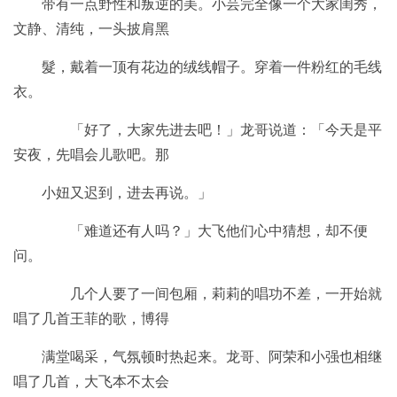
带有一点野性和叛逆的美。小芸完全像一个大家闺秀，
文静、清纯，一头披肩黑
髮，戴着一顶有花边的绒线帽子。穿着一件粉红的毛线
衣。
「好了，大家先进去吧！」龙哥说道：「今天是平
安夜，先唱会儿歌吧。那
小妞又迟到，进去再说。」
「难道还有人吗？」大飞他们心中猜想，却不便
问。
几个人要了一间包厢，莉莉的唱功不差，一开始就
唱了几首王菲的歌，博得
满堂喝采，气氛顿时热起来。龙哥、阿荣和小强也相继
唱了几首，大飞本不太会