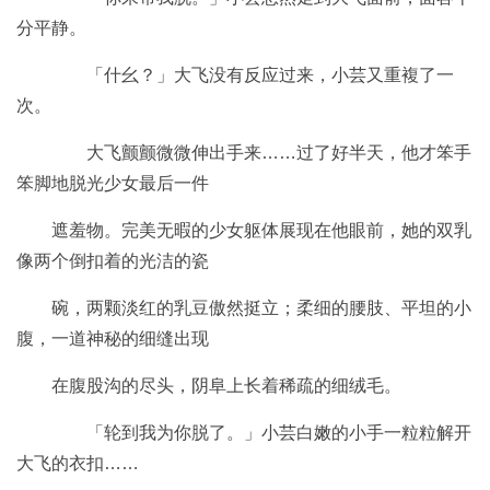
分平静。
「什幺？」大飞没有反应过来，小芸又重複了一
次。
大飞颤颤微微伸出手来……过了好半天，他才笨手
笨脚地脱光少女最后一件
遮羞物。完美无暇的少女躯体展现在他眼前，她的双乳
像两个倒扣着的光洁的瓷
碗，两颗淡红的乳豆傲然挺立；柔细的腰肢、平坦的小
腹，一道神秘的细缝出现
在腹股沟的尽头，阴阜上长着稀疏的细绒毛。
「轮到我为你脱了。」小芸白嫩的小手一粒粒解开
大飞的衣扣……