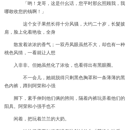
「哟！龙哥，这是什幺话，您平时那幺照顾我，我
哪敢收您的钱啊！」
这个女子果然长得十分风骚，大约二十岁，长髮披
肩，脸上化着艳妆，全身
散发着浓浓的香气；一双丹凤眼虽然不大，却也有一种
桃色风情，一看就让人想
入非非。但她虽然化了浓妆，也看得出有黑眼圈。
不一会儿，她就脱得只剩黑色胸罩和一条薄薄的黑
色内裤，蹲到阿荣和小强
脚下，素手伸到他们俩的胯间，隔着内裤玩弄着他们的
阳具。阿荣和小强手也不
闲着，把玩着兰兰的大奶。