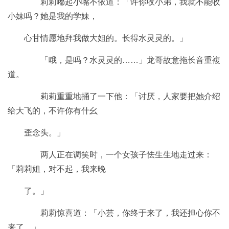
莉莉嘟起小嘴不依道：「许你收小弟，我就不能收
小妹吗？她是我的学妹，
心甘情愿地拜我做大姐的。长得水灵灵的。」
「哦，是吗？水灵灵的……」龙哥故意拖长音重複
道。
莉莉重重地捅了一下他：「讨厌，人家要把她介绍
给大飞的，不许你有什幺
歪念头。」
两人正在调笑时，一个女孩子怯生生地走过来：
「莉莉姐，对不起，我来晚
了。」
莉莉惊喜道：「小芸，你终于来了，我还担心你不
来了。」