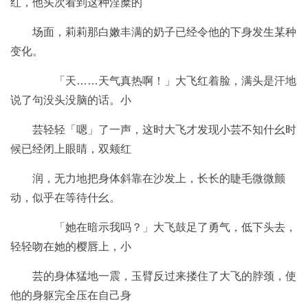
红，他头次看到这种淫糜的
场面，莉莉那白嫩丰满的奶子已经令他的下身发生某种
变化。
「天……天气真热啊！」大飞红着脸，满头是汗地
说了句没头没脑的话。小
芸轻轻「嗯」了一声，这时大飞才发现小芸不知什幺时
候已经闭上眼睛，双颊红
润，无力地把身体斜靠在沙发上，长长的睫毛微微颤
动，似乎在等待什幺。
「她在暗示我吗？」大飞鼓足了勇气，低下头去，
轻轻吻在她的樱唇上，小
芸的身体猛地一震，玉臂反过来搂住了大飞的脖颈，使
他的身躯完全压在自己身