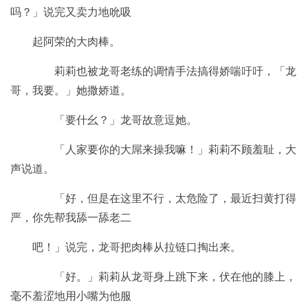
吗？」说完又卖力地吮吸
起阿荣的大肉棒。
莉莉也被龙哥老练的调情手法搞得娇喘吁吁，「龙
哥，我要。」她撒娇道。
「要什幺？」龙哥故意逗她。
「人家要你的大屌来操我嘛！」莉莉不顾羞耻，大
声说道。
「好，但是在这里不行，太危险了，最近扫黄打得
严，你先帮我舔一舔老二
吧！」说完，龙哥把肉棒从拉链口掏出来。
「好。」莉莉从龙哥身上跳下来，伏在他的膝上，
毫不羞涩地用小嘴为他服