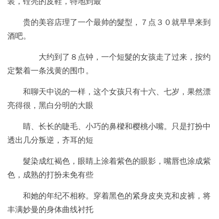
装，镗亮的皮鞋，特地到最
贵的美容店理了一个最帅的髮型，７点３０就早早来到
酒吧。
大约到了８点钟，一个短髮的女孩走了过来，按约
定繫着一条浅黄的围巾。
和聊天中说的一样，这个女孩只有十六、七岁，果然漂
亮得很，黑白分明的大眼
睛、长长的睫毛、小巧的鼻樑和樱桃小嘴。只是打扮中
透出几分叛逆，齐耳的短
髮染成红褐色，眼睛上涂着紫色的眼影，嘴唇也涂成紫
色，成熟的打扮未免有些
和她的年纪不相称。穿着黑色的紧身皮夹克和皮裤，将
丰满妙曼的身体曲线衬托