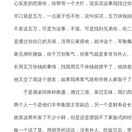
心实意的想谢你，你帮哥一个大忙，说实话这事我找过你
开口就是五万，一点面子也不给，说句实话，五万块钱咱
不差这五万，可是为这事，不值。可是找到兄弟你，你二
是通过你自己的关係，没用公家搭啥，就冲这个，哥敬佩
家兄弟吃顿饭，你千万别客气，你客气就是拿哥当外人。
长用五万块钱的事情，找我用五千块钱就摆平了，他胡老
他又交了我这个朋友，如果我再客气就有些卷人家面子了
于是酒桌间推杯换盏，酒过三巡、菜过五味，我们四
两个人一个是他们丰华集团主管副总，另一个是财务处长
政策这两年发了不少小财，但是还是摆脱不了家族式的经
板一个说了算。用胡哥的话说：没有外人。吃饭完后，带