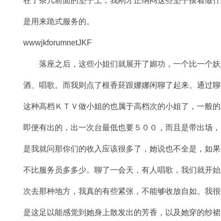
在了茶几前面的垫子上，我刚才正纳闷这些垫子摆着做什
是用来跪式服务的。
wwwjkforumnetJKF
落座之后，这些小姐们就展开了媚功，一个比一个妖
酒、唱歌。而我则点了根香菸跟娜娜闲聊了起来。通过聊
这种高档ＫＴＶ做小姐的也属于高档次的小姐了，一般的
即便有出的，出一次台最低也要５００，而且是带出场，
是我就问那你们的收入应该很多了，她说也不全是，如果
不比服务员多多少。聊了一会天，有人唱歌，我们就开始
次去那种地方，我真的有些紧张，不能够收放自如。我很
是这足以能感觉到她身上散发出的芳香，以及她穿的纱裙