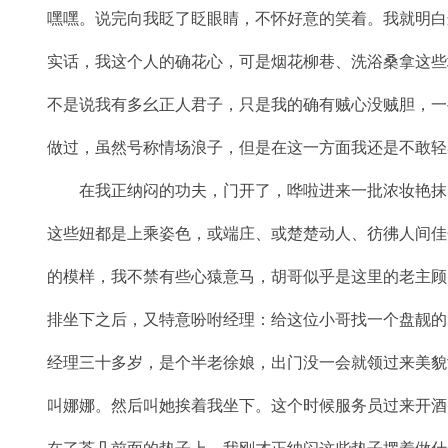
嘿嘿。说完向我眨了眨眼睛，不怀好意的笑着。我就明白
实话，我这个人的确花心，可是烟花柳巷、洗浴桑拿这些
不是说我有多幺正人君子，只是我的确有贼心没贼胆，一
做过，虽然号称情场浪子，但是在这一方面我还是不敢轻
在我正纳闷的功夫，门开了，哗啦进来一批浓妆艳抹
这些妞都是上乘姿色，或端庄、或楚楚动人、彷彿人间佳
的模样，我不禁有些心猿意马，胡哥似乎是这里的老主顾
排坐下之后，又特意吩咐经理：给这位小哥找一个盘靓的
经理三十多岁，是个半老徐娘，出门没一会就领过来美貌
叫娜娜。然后叫她挨着我坐下。这个时候服务员过来开酒