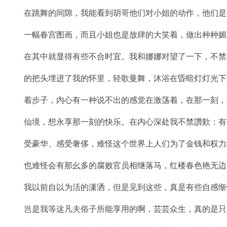
在跳舞的间隙，我能看到胡哥他们对小姐的动作，他们是
一幅春宫图画，而且小姐也是放肆的大笑着，做出种种媚
在其中就显得有些不合时宜。我和娜娜对望了一下，不禁
的把头埋进了我的怀里，轻歌曼舞，沐浴在昏暗灯灯光下
着步子，内心有一种说不出的感觉在激荡着，在那一刻，
仙境，想永享那一刻的快乐。在内心深处我不禁讚歎：有
受豪华、感受奢侈，难怪这个世界上人们为了金钱和权力
也难怪会有那幺多的腐败官员相继落马，红楼春色艳无边
我以前自以为活的潇洒，但是见到这些，真是有些自感惭
岂是我等这凡夫俗子所能享用的啊，芸芸众生，真的是只