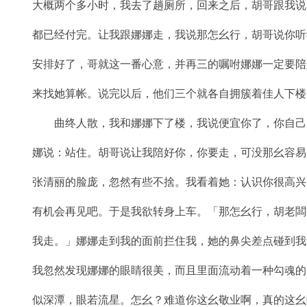
大概两个多小时，我去了趟厕所，回来之后，胡哥跟我说
都已经付完。让我跟娜娜走，我说那怎幺行，胡哥说你听
安排好了，哥就这一番心意，并再三的嘱咐娜娜一定要陪
来找她算帐。说完以后，他们三个就各自拥簇着佳人下楼
曲终人散，我和娜娜下了楼，我说便宜你了，你自己
娜说：站住。胡哥说让我陪好你，你要走，可没那幺容易
张清丽的脸庞，忽然有些不捨。我看着她：认识你很高兴
有机会再见吧。于是我欲转身上车。「那怎幺行，胡老闆
我走。」娜娜走到我的面前拦住我，她的鼻尖差点碰到我
我忽然发现娜娜的眼睛很美，而且里面流动着一种勾魂的
似深潭，眼若流星。怎幺？难道你这幺敬业啊，真的这幺