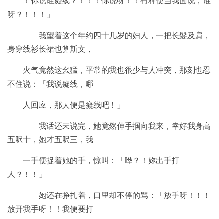
！你说谁癡线？！！！你说呀！！有种便当我面说，谁
呀？！！！」
我望着这个年约四十几岁的妇人，一把长髮及肩，
身穿线衫长裙也算斯文，
火气竟然这幺猛，平常的我也很少与人冲突，那刻也忍
不住说：「我说癡线，哪
人回应，那人便是癡线吧！」
我话还未说完，她竟然伸手掴向我来，幸好我身高
五呎十，她才五呎三，我
一手便捉着她的手，惊叫：「哗？！妳出手打
人？！！」
她还在挣扎着，口里却不停的骂：「放手呀！！！
放开我手呀！！我便要打