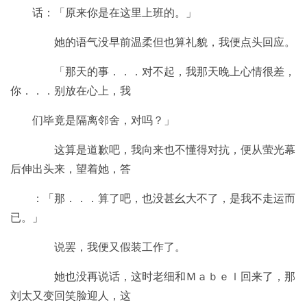
话：「原来你是在这里上班的。」
她的语气没早前温柔但也算礼貌，我便点头回应。
「那天的事．．．对不起，我那天晚上心情很差，
你．．．别放在心上，我
们毕竟是隔离邻舍，对吗？」
这算是道歉吧，我向来也不懂得对抗，便从萤光幕
后伸出头来，望着她，答
：「那．．．算了吧，也没甚幺大不了，是我不走运而
已。」
说罢，我便又假装工作了。
她也没再说话，这时老细和Ｍａｂｅｌ回来了，那
刘太又变回笑脸迎人，这