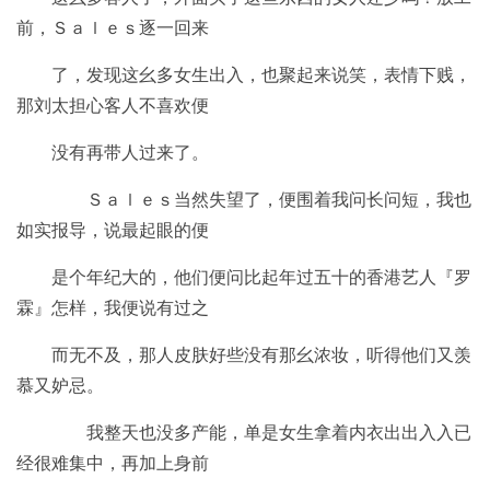
前，Ｓａｌｅｓ逐一回来
了，发现这幺多女生出入，也聚起来说笑，表情下贱，
那刘太担心客人不喜欢便
没有再带人过来了。
Ｓａｌｅｓ当然失望了，便围着我问长问短，我也
如实报导，说最起眼的便
是个年纪大的，他们便问比起年过五十的香港艺人『罗
霖』怎样，我便说有过之
而无不及，那人皮肤好些没有那幺浓妆，听得他们又羡
慕又妒忌。
我整天也没多产能，单是女生拿着内衣出出入入已
经很难集中，再加上身前