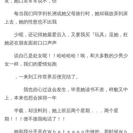
友，她口里常常说不，但
每当我们同学到长洲或她父母旅行时，她却藉故弄到床
上去，她的性慾也不比我
少呢，还记得她最爱后入，又要我买『玩具』逗她，枉
她还在朋友面前口口声声
说自己是处女呢！！哈哈哈哈！唉，和大多数的少男少
女一样，我们的爱情短跑
，一来到工作世界后便完结了。
我也担心过这会发生，毕竟她读书不差，样貌又中
上，本来也想会挨得一年
半载，却没料到，她上班后两个星期．．．两个星
期！！！便不接我电话了！！
她和我分手是在Ｗｈａｔｓａｐｐ中做的，那时候Ｗｈ