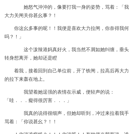
她怒气沖沖的，像要打我一身的姿势，骂着：「我
大力关闸关你甚幺事？！
你这幺多事的呢！！我便是喜欢大力拉闸，你奈得我何
吗？！」
这个泼辣港妈真好火，我当然不屑如她纠缠，垂头
转身想离开，她却还是瞪
着我，接着回到自己单位前，开了铁闸，拉高后再大力
的拉下来轰在地上。
我望着她逞强的表情在示威，便轻声的说：
「哇．．．癡得很厉害．．．」
我真的说得很细声，但她却听到，冲过来拉着我手
骂着：「你说甚幺？！！