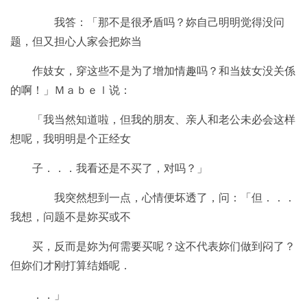
我答：「那不是很矛盾吗？妳自己明明觉得没问
题，但又担心人家会把妳当
作妓女，穿这些不是为了增加情趣吗？和当妓女没关係
的啊！」Ｍａｂｅｌ说：
「我当然知道啦，但我的朋友、亲人和老公未必会这样
想呢，我明明是个正经女
子．．．我看还是不买了，对吗？」
我突然想到一点，心情便坏透了，问：「但．．．
我想，问题不是妳买或不
买，反而是妳为何需要买呢？这不代表妳们做到闷了？
但妳们才刚打算结婚呢．
．．」