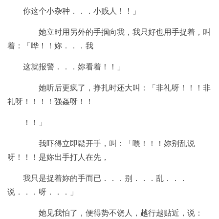
你这个小杂种．．．小贱人！！」
她立时用另外的手掴向我，我只好也用手捉着，叫
着：「哗！！妳．．．我
这就报警．．．妳看着！！」
她听后更疯了，挣扎时还大叫：「非礼呀！！！非
礼呀！！！！强姦呀！！
！！」
我吓得立即鬆开手，叫：「喂！！！妳别乱说
呀！！！是妳出手打人在先，
我只是捉着妳的手而已．．．别．．．乱．．．
说．．．呀．．．」
她见我怕了，便得势不饶人，越行越贴近，说：