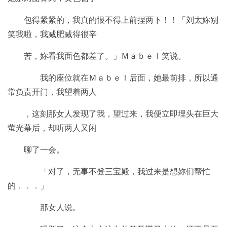
包得紧紧的，我真的恨不得上前捏两下！！「刘太妳别
笑我啦，我减肥减得很辛
苦，妳看我面色都差了。」Ｍａｂｅｌ笑说。
我的座位就在Ｍａｂｅｌ后面，她最前排，所以通
常负责开门，我望着两人
，这刻那女人发现了我，望过来，我便立即埋头在巨大
萤光幕后，却听两人又闲
聊了一会。
「对了，无事不登三宝殿，我过来是想妳们帮忙
的．．．」
那女人说。