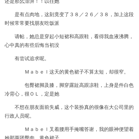
还是那幺澎湃！！以往她
是有点肉地，这刻竟变了３８／２６／３８，加上这段
时候常常要找朋友吃饭派
请帖，她总是穿起小短裙和高跟鞋，看得我血液沸腾，
心中真的有些后悔当初没
有尝试追求呢。
Ｍａｂｅｌ这天的黄色裙子不算太短，却很窄。
包臀裙脚及膝，脚穿露趾高跟凉鞋，上身是件白色
冷背心，很ＯＬ，定是她
不想在朋友面前失威，这个装扮真的很像在大公司里的
行政人员呢。
Ｍａｂｅｌ叉着腰用手掩嘴答谢，我的眼神便望着
她那两团臀肉，黄色裙子