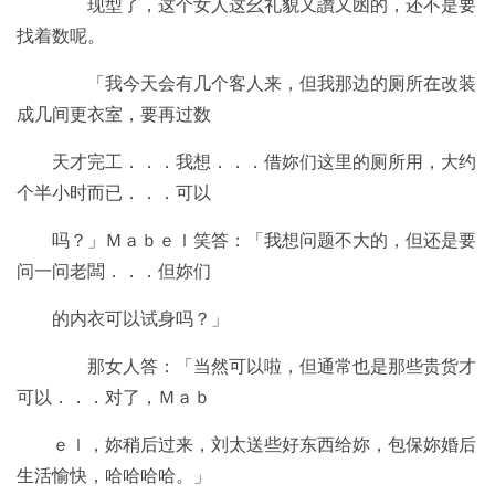
现型了，这个女人这幺礼貌又讚又凼的，还不是要
找着数呢。
「我今天会有几个客人来，但我那边的厕所在改装
成几间更衣室，要再过数
天才完工．．．我想．．．借妳们这里的厕所用，大约
个半小时而已．．．可以
吗？」Ｍａｂｅｌ笑答：「我想问题不大的，但还是要
问一问老闆．．．但妳们
的内衣可以试身吗？」
那女人答：「当然可以啦，但通常也是那些贵货才
可以．．．对了，Ｍａｂ
ｅｌ，妳稍后过来，刘太送些好东西给妳，包保妳婚后
生活愉快，哈哈哈哈。」