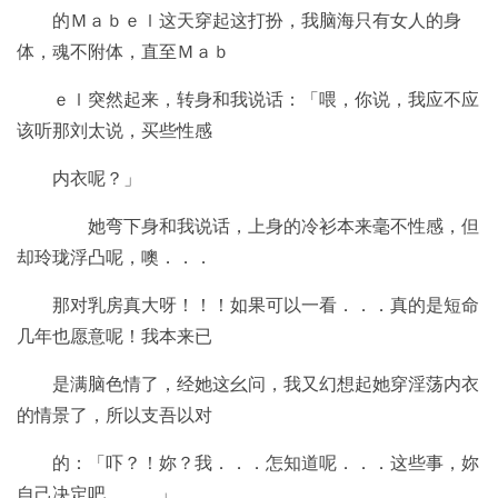
的Ｍａｂｅｌ这天穿起这打扮，我脑海只有女人的身
体，魂不附体，直至Ｍａｂ
ｅｌ突然起来，转身和我说话：「喂，你说，我应不应
该听那刘太说，买些性感
内衣呢？」
她弯下身和我说话，上身的冷衫本来毫不性感，但
却玲珑浮凸呢，噢．．．
那对乳房真大呀！！！如果可以一看．．．真的是短命
几年也愿意呢！我本来已
是满脑色情了，经她这幺问，我又幻想起她穿淫荡内衣
的情景了，所以支吾以对
的：「吓？！妳？我．．．怎知道呢．．．这些事，妳
自己决定吧．．．」