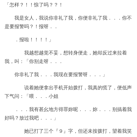
「怎样？！！惊了吗？？！
我是女人，我说你非礼了我，你便非礼了我．．．你不
是要报警吗？！报呀．．
．报啦！！！！」
我越想越觉不妥，想转身便走，她却反过来拉着
我，叫：「你别走呀．．．
你非礼了我．．．我现在要报警呀．．．」
说着她便拿出手机开始拨打，我真的慌了，便低声
下气问：「喂．．．小姐
．．．我有甚幺地方得罪妳呢．．．妳．．．别搞着我
好吗？放过我吧．．．」
她已打了三个『９』字，但还未按拨打，望着我笑