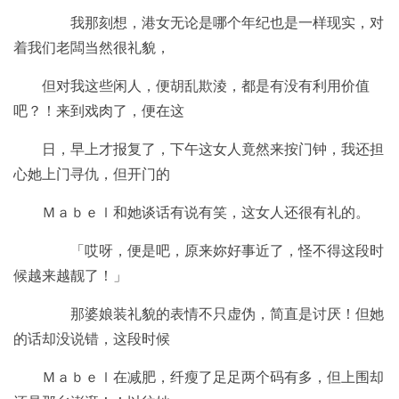
我那刻想，港女无论是哪个年纪也是一样现实，对
着我们老闆当然很礼貌，
但对我这些闲人，便胡乱欺淩，都是有没有利用价值
吧？！来到戏肉了，便在这
日，早上才报复了，下午这女人竟然来按门钟，我还担
心她上门寻仇，但开门的
Ｍａｂｅｌ和她谈话有说有笑，这女人还很有礼的。
「哎呀，便是吧，原来妳好事近了，怪不得这段时
候越来越靓了！」
那婆娘装礼貌的表情不只虚伪，简直是讨厌！但她
的话却没说错，这段时候
Ｍａｂｅｌ在减肥，纤瘦了足足两个码有多，但上围却