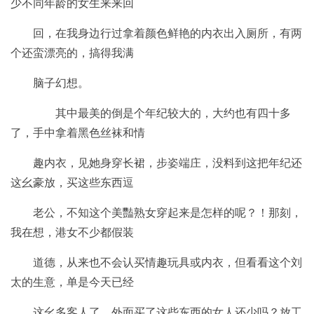
少不同年龄的女生来来回
回，在我身边行过拿着颜色鲜艳的内衣出入厕所，有两
个还蛮漂亮的，搞得我满
脑子幻想。
其中最美的倒是个年纪较大的，大约也有四十多
了，手中拿着黑色丝袜和情
趣内衣，见她身穿长裙，步姿端庄，没料到这把年纪还
这幺豪放，买这些东西逗
老公，不知这个美豔熟女穿起来是怎样的呢？！那刻，
我在想，港女不少都假装
道德，从来也不会认买情趣玩具或内衣，但看看这个刘
太的生意，单是今天已经
这幺多客人了，外面买了这些东西的女人还少吗？放工