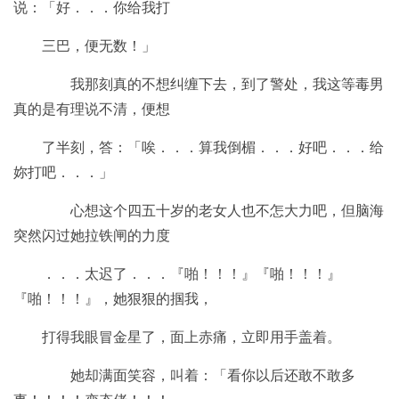
说：「好．．．你给我打
三巴，便无数！」
我那刻真的不想纠缠下去，到了警处，我这等毒男
真的是有理说不清，便想
了半刻，答：「唉．．．算我倒楣．．．好吧．．．给
妳打吧．．．」
心想这个四五十岁的老女人也不怎大力吧，但脑海
突然闪过她拉铁闸的力度
．．．太迟了．．．『啪！！！』『啪！！！』
『啪！！！』，她狠狠的掴我，
打得我眼冒金星了，面上赤痛，立即用手盖着。
她却满面笑容，叫着：「看你以后还敢不敢多