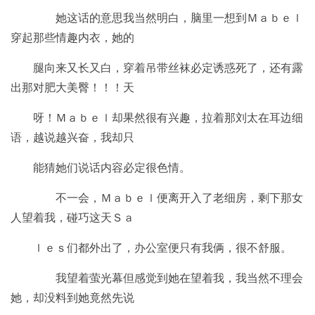
她这话的意思我当然明白，脑里一想到Ｍａｂｅｌ
穿起那些情趣内衣，她的
腿向来又长又白，穿着吊带丝袜必定诱惑死了，还有露
出那对肥大美臀！！！天
呀！Ｍａｂｅｌ却果然很有兴趣，拉着那刘太在耳边细
语，越说越兴奋，我却只
能猜她们说话内容必定很色情。
不一会，Ｍａｂｅｌ便离开入了老细房，剩下那女
人望着我，碰巧这天Ｓａ
ｌｅｓ们都外出了，办公室便只有我俩，很不舒服。
我望着萤光幕但感觉到她在望着我，我当然不理会
她，却没料到她竟然先说