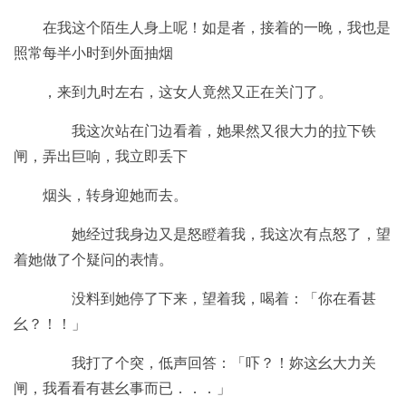
在我这个陌生人身上呢！如是者，接着的一晚，我也是
照常每半小时到外面抽烟
，来到九时左右，这女人竟然又正在关门了。
我这次站在门边看着，她果然又很大力的拉下铁
闸，弄出巨响，我立即丢下
烟头，转身迎她而去。
她经过我身边又是怒瞪着我，我这次有点怒了，望
着她做了个疑问的表情。
没料到她停了下来，望着我，喝着：「你在看甚
幺？！！」
我打了个突，低声回答：「吓？！妳这幺大力关
闸，我看看有甚幺事而已．．．」