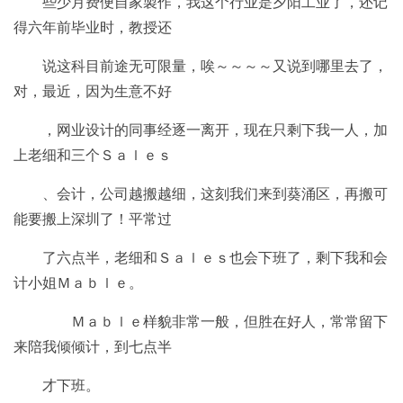
些少月费便自家製作，我这个行业是夕阳工业了，还记
得六年前毕业时，教授还
说这科目前途无可限量，唉～～～～又说到哪里去了，
对，最近，因为生意不好
，网业设计的同事经逐一离开，现在只剩下我一人，加
上老细和三个Ｓａｌｅｓ
、会计，公司越搬越细，这刻我们来到葵涌区，再搬可
能要搬上深圳了！平常过
了六点半，老细和Ｓａｌｅｓ也会下班了，剩下我和会
计小姐Ｍａｂｌｅ。
Ｍａｂｌｅ样貌非常一般，但胜在好人，常常留下
来陪我倾倾计，到七点半
才下班。