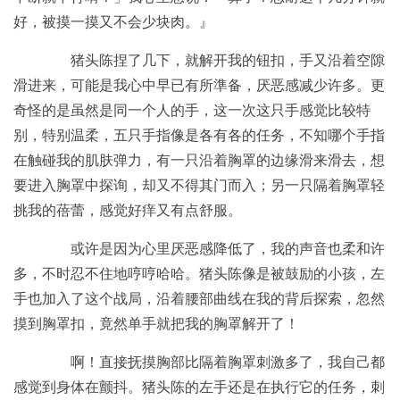
好，被摸一摸又不会少块肉。』
猪头陈捏了几下，就解开我的钮扣，手又沿着空隙
滑进来，可能是我心中早已有所準备，厌恶感减少许多。更
奇怪的是虽然是同一个人的手，这一次这只手感觉比较特
别，特别温柔，五只手指像是各有各的任务，不知哪个手指
在触碰我的肌肤弹力，有一只沿着胸罩的边缘滑来滑去，想
要进入胸罩中探询，却又不得其门而入；另一只隔着胸罩轻
挑我的蓓蕾，感觉好痒又有点舒服。
或许是因为心里厌恶感降低了，我的声音也柔和许
多，不时忍不住地哼哼哈哈。猪头陈像是被鼓励的小孩，左
手也加入了这个战局，沿着腰部曲线在我的背后探索，忽然
摸到胸罩扣，竟然单手就把我的胸罩解开了！
啊！直接抚摸胸部比隔着胸罩刺激多了，我自己都
感觉到身体在颤抖。猪头陈的左手还是在执行它的任务，刺