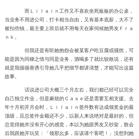
而Ｌｉｌａｉｎ工作又不喜欢坐死板板的办公桌，
当业务不用进公司，打卡相当自由，又有基本底薪，大不了
被扣些钱，最主要上班后就不用每天在家伺候她男友Ｆｒａ
ｎｋ。
但我还是有听她抱怨会被某客户吃豆腐或骚扰，可
能是因为同梯之情与同是业务，酒喝多了就比较敢说，还有
就是我循循善诱引导她几乎把细节都讲清楚，才能写出这篇
故事。
话说进公司大概三个月左右，我们都已经可以完全
自己独立作业，但是麻烦的Ｃａｓｅ还是需要互相支援。去
年十月初开月会时，Ｌｉｌａｉｎ签件数有达成领奖金的最
顶级，且总签件金额还不少，以新人来说绝对是最好的，但
总觉得她并没有开心的感觉，本以为她跟男友又吵架，散会
后我跟她开玩笑：「领那幺多，应该请个客吧！」没想到她