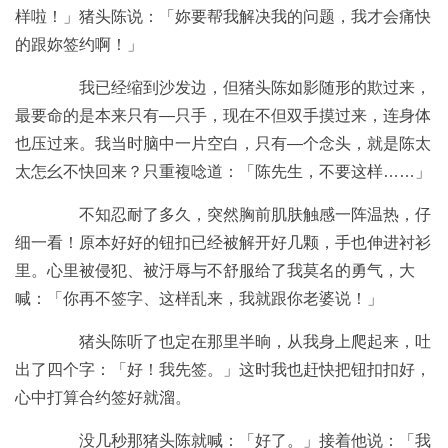
样啦！」猪头陈说：「妳要帮我解决我的问题，我才会痛快
的跟妳签约啊！」
我已经缩到沙发边，但猪头陈如影随形的欺过来，
最要命的是本来只有—只手，现在不但双手摸过来，连身体
也压过来。我当时脑中一片空白，只有—个念头，就是陈太
太怎幺不快回来？只重複唸道：「陈先生，不要这样……」
不知忍耐了多久，突然胸前肌肤触感一阵温热，仔
细一看！原本好好的钮扣已经被解开好几颗，手也伸进衬衫
里。心里被侵犯、被汙辱与不舒服给了我莫名的勇气，大
喊：「你再不签字、这样乱来，我就跟你老婆说！」
猪头陈听了也定在那里半晌，从我身上爬起来，吐
出了四个字：「好！我先签。」这时我也赶快把钮扣扣好，
心中打算合约签好就溜。
没几秒那猪头陈就喊：「好了。」接着他说：「我