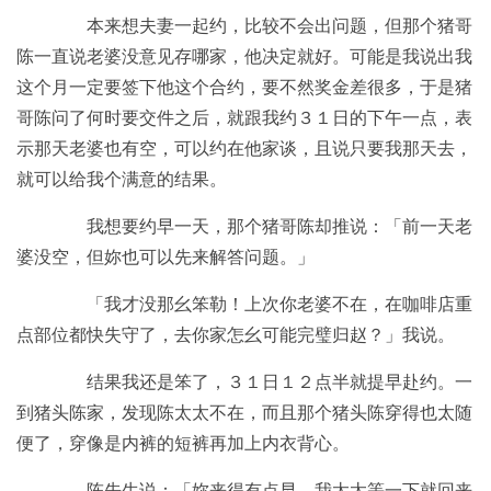
本来想夫妻一起约，比较不会出问题，但那个猪哥
陈一直说老婆没意见存哪家，他决定就好。可能是我说出我
这个月一定要签下他这个合约，要不然奖金差很多，于是猪
哥陈问了何时要交件之后，就跟我约３１日的下午一点，表
示那天老婆也有空，可以约在他家谈，且说只要我那天去，
就可以给我个满意的结果。
我想要约早一天，那个猪哥陈却推说：「前一天老
婆没空，但妳也可以先来解答问题。」
「我才没那幺笨勒！上次你老婆不在，在咖啡店重
点部位都快失守了，去你家怎幺可能完璧归赵？」我说。
结果我还是笨了，３１日１２点半就提早赴约。一
到猪头陈家，发现陈太太不在，而且那个猪头陈穿得也太随
便了，穿像是内裤的短裤再加上内衣背心。
陈先生说：「妳来得有点早，我太太等一下就回来