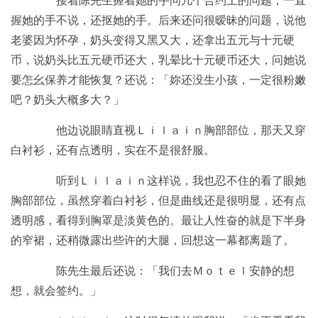
接着陈先生握着她的手问几个合约上的问题，一直
握她的手不说，还抠她的手。后来还问很暧昧的问题，说他
老婆因为怀孕，奶头变得又黑又大，还拿出五元与十元硬
币，说奶头比五元硬币还大，乳晕比十元硬币还大，问她说
要怎幺保养才能恢复？还说：「妳还没生小孩，一定很粉嫩
吧？奶头大概多大？」
他边说眼睛直视Ｌｉｌａｉｎ胸部部位，那天又穿
白衬衫，还有点透明，实在不是很舒服。
听到Ｌｉｌａｉｎ这样说，我也忍不住的看了眼她
胸部部位，虽然穿着白衬衫，但是曲线还是很明显，还有点
透明感，看得到胸罩是淡黄色的。最让人性奋的就是下半身
的窄裙，还稍微露出些许的大腿，回想这一幕都离题了。
陈先生最后还说：「我们去Ｍｏｔｅｌ安静的想
想，就会签约。」