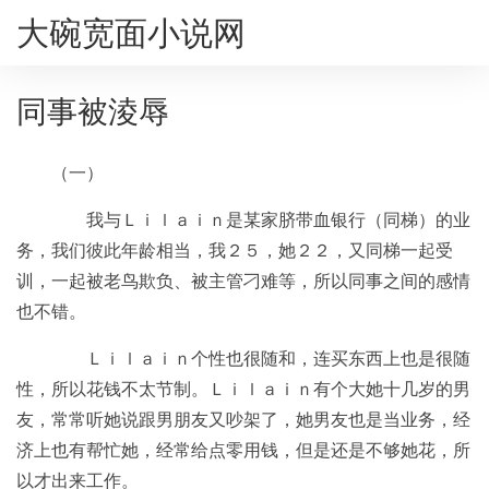
大碗宽面小说网
同事被淩辱
（一）
我与Ｌｉｌａｉｎ是某家脐带血银行（同梯）的业
务，我们彼此年龄相当，我２５，她２２，又同梯一起受
训，一起被老鸟欺负、被主管刁难等，所以同事之间的感情
也不错。
Ｌｉｌａｉｎ个性也很随和，连买东西上也是很随
性，所以花钱不太节制。Ｌｉｌａｉｎ有个大她十几岁的男
友，常常听她说跟男朋友又吵架了，她男友也是当业务，经
济上也有帮忙她，经常给点零用钱，但是还是不够她花，所
以才出来工作。