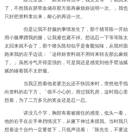
了，不然我在脐带血储存那方面再麻烦妳说明一次。」我也
只好把资料拿出来，耐心的再说一次。
但是让我不舒服的事情发生了，那个猪哥陈一开始
用小腿摩蹭我的腿，让我避也避不掉。想说忍一下等等陈太
太回来就不会了，那个猪头陈却似乎是食髓知味，从我对面
跑来我的左手边说：「这样妳资料就不用转来转去那幺麻烦
了。」虽然冷气开得蛮强的，可是我还是感觉到他手臂油腻
腻的碰着我不太舒服。
当我正想着他老婆怎幺还不快回来时，突然他手指
向资料的右下方，「很不小心的」滑过我乳房，这时我心里
想着，为了二万多元的奖金还是忍一忍。
讲没几个字，胸部有着被握住的感觉，低头一看，
他的右手在左手单挡情况下，从腋下伸过来摸我。当时我只
想着这个合约一定要签下，只低声说着：「陈先生，不要这