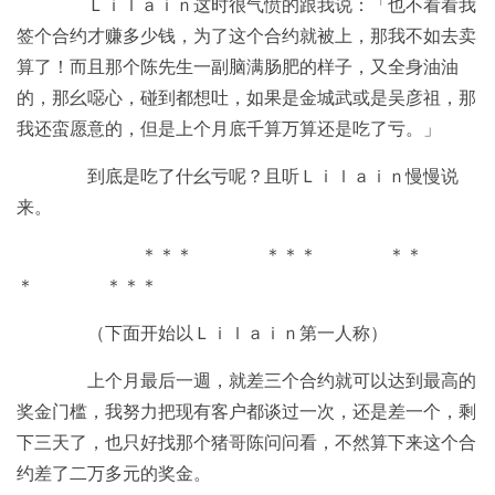
Ｌｉｌａｉｎ这时很气愤的跟我说：「也不看看我
签个合约才赚多少钱，为了这个合约就被上，那我不如去卖
算了！而且那个陈先生一副脑满肠肥的样子，又全身油油
的，那幺噁心，碰到都想吐，如果是金城武或是吴彦祖，那
我还蛮愿意的，但是上个月底千算万算还是吃了亏。」
到底是吃了什幺亏呢？且听Ｌｉｌａｉｎ慢慢说
来。
＊＊＊ ＊＊＊ ＊＊
＊ ＊＊＊
（下面开始以Ｌｉｌａｉｎ第一人称）
上个月最后一週，就差三个合约就可以达到最高的
奖金门槛，我努力把现有客户都谈过一次，还是差一个，剩
下三天了，也只好找那个猪哥陈问问看，不然算下来这个合
约差了二万多元的奖金。