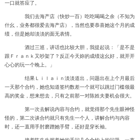
一口就答应了。
我们去海产店（快炒一百）吃吃喝喝之余（不知为
什幺，业务都很爱去海产店），当然也要恭喜她这个月的成
绩，但是她却淡淡的面无表情。
酒过三巡，讲话也比较大胆，我提起说：「是不是
跟Ｆｒａｎｋ又吵架了？反正今天妳的成绩这幺好，就开开
心心的玩一个晚上。」
结果Ｌｉｌａｉｎ淡淡道出，问题出在上个月最后
一天那个合约，她也知道签约数差一个就可以跳过门槛领最
高的奖金，想来想去，只有之前那一对陈姓夫妻机会很大。
第一次去解说内容与合约，就觉得那个先生眼神怪
怪的，第二次谈合约就只有先生一个人，讲解合约与内容
时，还一直用手肘磨蹭她手臂，还好是穿长袖。