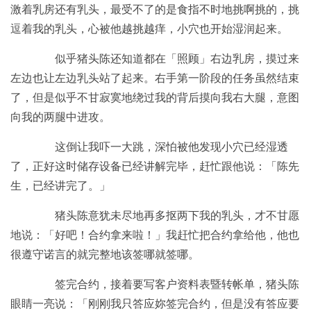
激着乳房还有乳头，最受不了的是食指不时地挑啊挑的，挑
逗着我的乳头，心被他越挑越痒，小穴也开始湿润起来。
似乎猪头陈还知道都在「照顾」右边乳房，摸过来
左边也让左边乳头站了起来。右手第一阶段的任务虽然结束
了，但是似乎不甘寂寞地绕过我的背后摸向我右大腿，意图
向我的两腿中进攻。
这倒让我吓一大跳，深怕被他发现小穴已经湿透
了，正好这时储存设备已经讲解完毕，赶忙跟他说：「陈先
生，已经讲完了。」
猪头陈意犹未尽地再多抠两下我的乳头，才不甘愿
地说：「好吧！合约拿来啦！」我赶忙把合约拿给他，他也
很遵守诺言的就完整地该签哪就签哪。
签完合约，接着要写客户资料表暨转帐单，猪头陈
眼睛一亮说：「刚刚我只答应妳签完合约，但是没有答应要