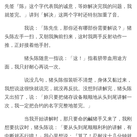
先签『陈』这个字代表我的诚意，等妳解决完我的问题，我
就签完。」讲到「解决」这两个字时还特别加重了音。
我说：「陈先生，那你还有哪部份需要解说？」猪
头陈左手一扫，又朝我胸前扫来，这时我两手反射动作一
推，正好接着他手肘。
猪头陈随意一指说：「这！」指着脐带血用途方
面，我只好耐心再说一次。
说没几句，猪头陈假装听不清楚，身体又黏过来，
我想说这很快就说完，就没再反抗。没想到讲解完，猪头陈
又出招了，说：「妳只要把储存设备顺顺地从头到尾讲解一
次，我一定把合约的名字完整地签完。」
当我开始讲解时，那只要命的鹹猪手又来了，我刚
想要抗议时，猪头陈说：「要从头到尾顺顺利利的讲解，有
中断就不行唷！」我心里想说：『算了！忍耐这十几分钟就