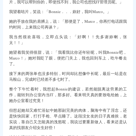
片，我可以帮到你的，即使找不到，我公司也想找IT管理员呢。」
我望着咭片，笑说：「Bonnie．．．妳好，我叫Marco。」
她的手放在我的肩膊上，说：「那便是了，Marco，你再打电话跟我
约时间，上来我公司再谈？」
我当然很欢喜啦，立即点头说：「好啊！！先多谢妳喇，张
太！！」
她望着我笑得很甜，说：「我看我比你还年轻呢，叫我Bonnie吧，
Marco！」她对我眨了眼，便把门关上，我也回到车上，吃午餐去
了。
接下来的两张单也没多特别，时间却比想像中长呢，最后一站是在
马鞍山，完成时已经差不多七时了。
整个下午忙着时，我想起Bonnie的建议，若然能脱离这劳累的工
作，能转到办公室内当IT，那多好。看来明天真的要致电给她，上
她办公室看过究竟！
但想起她却又难忙浴缸中她那副完美的肉体，脑海中有了淫念，还
是快快回家，打打手枪、早点睡了。这段没女友的日子真难挨，老
实说，靠自己又怎能真的洩慾呢，我说过要重新做人，看来还是认
真的找朋友介绍女生好些！