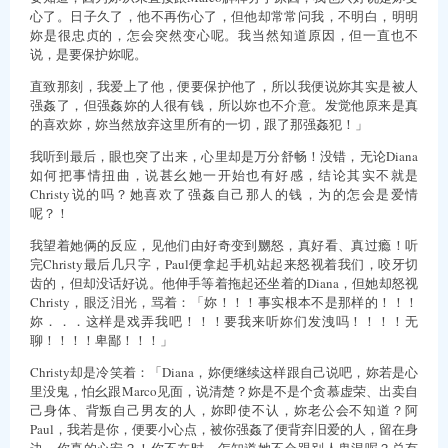
心了。日子久了，他不再伤心了，但他却常常问我，不明白，明明
妳是很忠贞的，怎会突然变心呢。我当然知道原因，但一直也不
说，是要保护妳呢。
直致那刻，我爱上了他，便要保护他了，所以我便说妳其实是被人
强姦了，但强姦妳的人很有钱，所以妳也不介意。发觉他原来是真
的喜欢妳，妳当然放弃这里所有的一切，跟了那强姦犯！」
我听到最后，眼也突了出来，心里却是万分舒畅！没错，无论Diana
如何把事情扭曲，说甚幺她一开始也有好感，结论其实不就是
Christy说的吗？她喜欢了强姦自己那人的钱，为的怎会是爱情
呢？！
我望着她俩的反应，见他们由好奇变到嬲怒，真好看、真过瘾！听
完Christy最后几只字，Paul便拿起手机站起来怒视着我们，咬牙切
齿的，但却没话好说。他伸手等着拖起还坐着的Diana，但她却怒视
Christy，眼泛泪光，骂着：「妳！！！事实根本不是那样的！！！
妳．．．这样是戏弄我吧！！！要我来听妳们发洩吗！！！！无
聊！！！！卑鄙！！！」
Christy却是冷笑着：「Diana，妳便继续这样跟自己说吧，妳若是心
里没鬼，怕幺跟Marco见面，说清楚？妳是不是个贪慕虚荣、出卖自
己身体、背叛自己男友的人，妳即使不认，妳老公会不知道？阿
Paul，我若是你，便要小心点，被你强姦了便背弃旧爱的人，留在身
边，你真的心安？！你不在时，怎知道她不会跟别人鬼混呢？总有