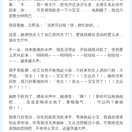
着：「不．．．我一身大汗，想先沖过凉才出发，女佣又未从街市
回来，你．．．可否替我留意一下小宝宝．．．他刚睡了，我也只
是数分钟而已．．．」
我背着她，立即说：「当然可以啦！快，妳忙妳的。」
说罢，她便快步入了自己房间关了门，婴孩就睡在流动的婴儿床，
放在大厅中。
不一会，传来微微的水声，我也没理会，开始插线试机了。突然婴
儿哭叫起来：「呜呜呜～～～呜呜呜～～～哇哇哇～～～哇哇哇～
～～」越来越大声。
我手里骯髒，但又当然不敢抱起小孩，只好来到主人房的门前，大
声说：「张太！！张太～～宝宝哭了！！！怎幺办？！」她却没有
回答，我只好重複的叫：「张太！！张太～～宝宝哭了！！！怎幺
办？！！！」
她终于听到了，嘈杂水声中，她便答：「啊！！！那你可以抱抱他
吧．．．应该是喝得太饱了，要顺顺气．．．可以吗？麻烦
你！！」
我便只好照办，但先到厨房洗乾净手。弯身抱起小宝，我真的很害
怕会弄伤他，毕竟我没兄弟姊妹，又从没照顾过小孩。可能他也知
道我的恐惧吧，不肯停止哭泣，还越哭越大声。