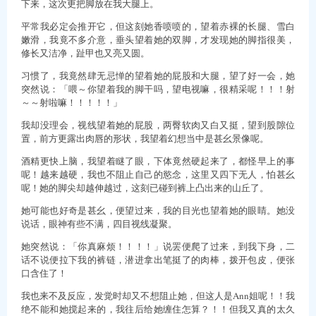
下来，这次更把脚放在我大腿上。
平常我必定会推开它，但这刻她香喷喷的，望着赤裸的长腿、雪白
嫩滑，我竟不多介意，垂头望着她的双脚，才发现她的脚指很美，
修长又洁净，趾甲也又亮又圆。
习惯了，我竟然肆无忌惮的望着她的屁股和大腿，望了好一会，她
突然说：「喂～你望着我的脚干吗，望电视嘛，很精采呢！！！射
～～射啦嘛！！！！！」
我却没理会，视线望着她的屁股，两臀软肉又白又挺，望到股隙位
置，前方更露出肉唇的形状，我望着幻想当中是甚幺景像呢。
酒精更快上脑，我望着瞇了眼，下体竟然硬起来了，都怪早上的事
呢！越来越硬，我也不阻止自己的慾念，这里又四下无人，怕甚幺
呢！她的脚尖却越伸越过，这刻已碰到裤上凸出来的山丘了。
她可能也好奇是甚幺，便望过来，我的目光也望着她的眼睛。她没
说话，眼神有些不满，四目视线凝聚。
她突然说：「你真麻烦！！！！」说罢便爬了过来，到我下身，二
话不说便拉下我的裤链，潜进拿出笔挺了的肉棒，拨开包皮，便张
口含住了！
我也来不及反应，发觉时却又不想阻止她，但这人是Ann姐呢！！我
绝不能和她搅起来的，我往后给她缠住怎算？！！但我又真的太久