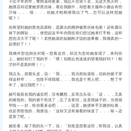
子比平常的窄，臀肉逼得紧紧，我忍不住望下去，见这大热天时，
她酒店却还要她穿黑丝袜，看在我眼中，却想着大腿和小腿会有些
汗味．．．唔．．．但她才刚刚替我出了气，怎可以这样想她
呢？！
但再望到她的黑色高跟鞋，是露出的脚踭被黑丝袜包着！还有露出
袜下的脚趾．．．便想起这半年内我也有幻想过她来打手枪，这样
想也没大不了呢！！若然她真的如她刚才说的故事般，我俩真的一
起便好了！！
我俩外型也倒合衬呢～想着这些，却没为意给她发现了，来到街
上，她轻轻打了我的手：「喂！别那幺色迷迷的望着我好吗？！刚
才的不是真的呀！！」
我点头，抓着头皮，说：「我．．．我当然知道啦，但妳的裙子穿
得这样窄．．．也怪不得我呢．．．我也是个男人吧．．．憋了半
年了，放过我吧？！」
她可能喜欢我的诚实吧，没有嬲怒，反而点头说：「这．．．又真
的难怪的。我的裙子乾洗了，忘了去拿回，这是我妹子的，当然很
窄啦～～好，给你看多会吧．．．」说罢，她便单手叉腰的站着，
但反而怪怪的，我便说：「这却又没有偷看的味道了．．．唉～还
是算了吧。」
她笑着，敲了我的头一下，说：「别老是想着这些，听我说，认真