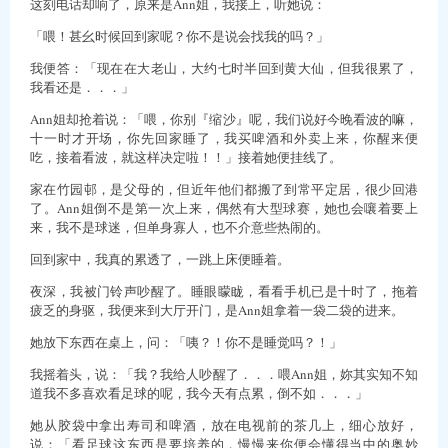
这刻电话却响了，原来是Ann姐，我接上，听她说：
「喂！甚幺时候回到家呢？你不是说会找我的吗？」
我便答：「现在在大老山，大约七时半回到黄大仙，但我很累了，
我看还是．．．」
Ann姐却抢着说：「喂，你别『缩沙』呢，我们说好今晚看波的嘛，
十一时才开场，你先回家睡了，我买啤酒和外卖上来，你醒来便
吃，接着看波，就这样决定啦！！」接着她便挂线了。
家在竹园邨，是父母的，但近年他们都搬了到常平定居，很少回港
了。Ann姐倒不是第一次上来，偶然有大型球赛，她也会嚷着要上
来，我不是球迷，但单身寡人，也不介意些热闹的。
回到家中，我真的累透了，一跳上床便睡着。
夜深，我被门铃声吵醒了。睡眼矇眬，看看手机已是十时了，拖着
疲乏的身驱，我便来到大厅开门，是Ann姐拿着一袋二袋的进来。
她放下东西在桌上，问：「咦？！你不是睡觉吗？！」
我摇着头，说：「我？我给人吵醒了．．．喂Ann姐，妳其实知不知
道我不多喜欢看足球的呢，我今天有点累，倒不如．．．」
她从胶袋中拿出寿司和啤酒，放在电视前的茶几上，细心放好，
说：「看足球这东西是要培养的，慢慢来你便会懂得当中的奥妙