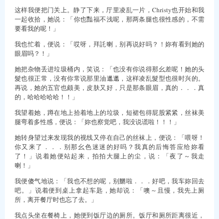
这样我便把门关上。静了下来，厅里凌乱一片，Christy也开始和我
一起收拾，她说：「你也豔福不浅呢，那两条腿也很性感的，不需
要看我的呢！」
我也忙着，便说：「哎呀，拜託喇，别再说好吗？！妳有看到她的
眼眉吗？！」
她把杂物丢进垃圾桶内，笑说：「也没有你说得那幺差呢！她的头
髮也很正常，没有你常说那里油邋邋，这样凌乱髮型也很时兴的。
再说，她的五官也颇美，皮肤又好，只是那条眼眉，真的．．．真
的，哈哈哈哈哈！！」
我望着她，蹲在地上拾着地上的垃圾，短裙包得屁股紧紧，丝袜美
腿弯着多性感，便说：「妳也察觉吧，我没说谎啦！！！」
她转身望过来发现我的视线又停在自己的丝袜上，便说：「喂呀！
你又来了．．．别那幺色迷迷的好吗？我真的后悔答应给妳看
了！」说着她便站起来，拍拍大腿上的尘，说：「夜了～我走
喇！」
我便傻气地说：「我也不想的呢，别嬲啦．．．好吧，我车妳回去
吧。」说着便到桌上拿起车匙，她却说：「噢～且慢，我先上厕
所，离开餐厅时也忘了去。」
我点头坐在餐椅上，她便到饭厅边的厕所。饭厅和厕所距离很近，