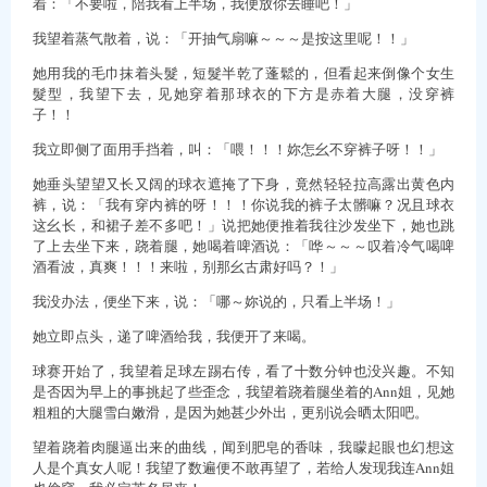
着：「不要啦，陪我看上半场，我便放你去睡吧！」
我望着蒸气散着，说：「开抽气扇嘛～～～是按这里呢！！」
她用我的毛巾抹着头髮，短髮半乾了蓬鬆的，但看起来倒像个女生
髮型，我望下去，见她穿着那球衣的下方是赤着大腿，没穿裤
子！！
我立即侧了面用手挡着，叫：「喂！！！妳怎幺不穿裤子呀！！」
她垂头望望又长又阔的球衣遮掩了下身，竟然轻轻拉高露出黄色内
裤，说：「我有穿内裤的呀！！！你说我的裤子太髒嘛？况且球衣
这幺长，和裙子差不多吧！」说把她便推着我往沙发坐下，她也跳
了上去坐下来，跷着腿，她喝着啤酒说：「哗～～～叹着冷气喝啤
酒看波，真爽！！！来啦，别那幺古肃好吗？！」
我没办法，便坐下来，说：「哪～妳说的，只看上半场！」
她立即点头，递了啤酒给我，我便开了来喝。
球赛开始了，我望着足球左踢右传，看了十数分钟也没兴趣。不知
是否因为早上的事挑起了些歪念，我望着跷着腿坐着的Ann姐，见她
粗粗的大腿雪白嫩滑，是因为她甚少外出，更别说会晒太阳吧。
望着跷着肉腿逼出来的曲线，闻到肥皂的香味，我矇起眼也幻想这
人是个真女人呢！我望了数遍便不敢再望了，若给人发现我连Ann姐