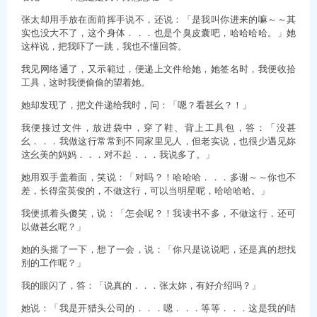
张太却用手放在面前挥手说不，还说：「是我叫你进来的嘛～～其
实也没大不了，这个身体．．．也是个臭皮囊吧，哈哈哈哈。」她
这样说，把我吓了一跳，我也不懂回答。
我见网络通了，又示範过，便递上文件给她，她签名时，我便收拾
工具，这时我便偷偷的望着她。
她却发现了，把文件递给我时，问：「嗯？看甚幺？！」
我便接过文件，放进袋中，穿了鞋、背上工具包，答：「没甚
幺．．．我做这行常常到不同家里见人，但老实说，也很少遇见妳
这幺美的妈妈．．．对不起．．．我说多了。」
她用双手盖着面，笑说：「对吗？！哈哈哈．．．多谢～～你也不
差，长得蛮英俊的，不做这行，可以当明星呢，哈哈哈哈。」
我便抓着头傻笑，说：「怎会呢？！我读书不多，不做这行，还可
以做甚幺呢？」
她的头摇了一下，想了一会，说：「你只是说说吧，还是真的想找
别的工作呢？」
我的眼闪了，答：「说真的．．．张太妳，有好介绍吗？」
她说：「我是开猎头公司的．．．嗯．．．等等．．．这是我的咭