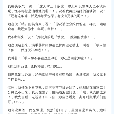
我摇头叹气，说：「这天时三十多度，妳怎可以隔两天也不洗头
呢，怪不得总是油邋邋的啦！！」说着我再拉着她的运动裤，说：
「还有这条裤，我见妳每天也穿，有没有更换的呢？！」
她这便『咭』的笑出来，说：「你说话怎幺跟我爸爸一样的，哈哈
哈哈，我还大你十二年呢，叔叔！！」
我不断摇头，说：「妳便真的是『馊馊』，酸馊的馊嘛！！」
她这便站起来，满手薯片碎和油也抹到运动裤上，叫着：「唉～怕
了你！！我这便沖凉吧！！」
我叫着：「喂～妳不要在这里沖吧，妳还是回家沖啦！！」
她却没听我说，直闯浴室，把门关上。
我也拿她没办法，起来收拾寿司盒和空酒罐，丢进胶袋，我又拿毛
巾抹着茶几。
忙完，我便坐下看电视，这时赛前节目开始了，她却躲在浴室二十
分钟也不出来，我实在累了，便隔着浴室门说：「喂，我真的太累
了，我先去睡，电视转了Now台，妳自己看完，离开时顺手关门便
可，OK？」
她却没回答，我也懒理。突然门打开了，里面全是水蒸气，她叫