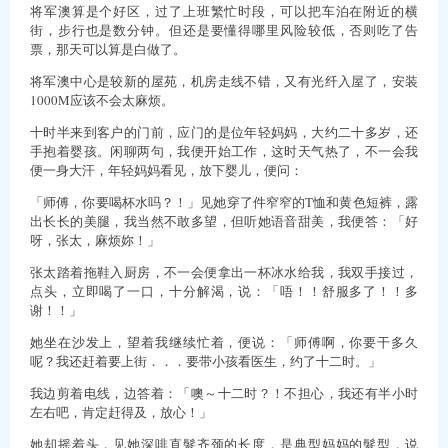
将军澳算是个好区，过了上班繁忙时段，可以把车泊在附近的横
街，步行也是数分钟。但还是要懂得哪里风险较低，否则吃了告
票，那天可以算是白做了。
将军澳中心是较新的屋苑，机房走线不错，又有光纤入屋了，安装
1000M应该不会太麻烦。
十时半来到客户的门前，应门的是位年轻妈妈，大约二十多岁，还
手抱着婴孩。闲聊两句，我便开始工作，这时天气热了，不一会我
便一身大汗，年轻妈妈看见，放下婴儿，便问：
「师傅，你要喝杯水吗？！」见她穿了件窄窄的T恤和黄色短裤，露
出长长的美腿，我当然不敢多望，但听她语音甜美，我便答：「好
呀，张太，麻烦妳！」
张太踏着拖鞋入厨房，不一会便拿出一杯冰水给我，我双手接过，
点头，立即喝了一口，十分解渴，说：「唔！！舒服多了！！多
谢！！」
她坐在沙发上，望着我继续忙着，便说：「师傅啊，你要干多久
呢？我还赶着要上街．．．要带小孩看医生，约了十二时。」
我边剪着电线，边答着：「噢～十二时？！不担心，我还有半小时
左右吧，肯定赶得及，放心！」
她却摇着头，见她深啡直髮齐颈的长度，是典型妈妈的髮型，说