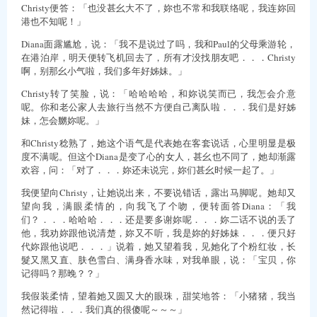
Christy便答：「也没甚幺大不了，妳也不常和我联络呢，我连妳回
港也不知呢！」
Diana面露尴尬，说：「我不是说过了吗，我和Paul的父母乘游轮，
在港泊岸，明天便转飞机回去了，所有才没找朋友吧．．．Christy
啊，别那幺小气啦，我们多年好姊妹。」
Christy转了笑脸，说：「哈哈哈哈，和妳说笑而已，我怎会介意
呢。你和老公家人去旅行当然不方便自己离队啦．．．我们是好姊
妹，怎会嬲妳呢。」
和Christy稔熟了，她这个语气是代表她在客套说话，心里明显是极
度不满呢。但这个Diana是变了心的女人，甚幺也不同了，她却渐露
欢容，问：「对了．．．妳还未说完，妳们甚幺时候一起了。」
我便望向Christy，让她说出来，不要说错话，露出马脚呢。她却又
望向我，满眼柔情的，向我飞了个吻，便转面答Diana：「我
们？．．．哈哈哈．．．还是要多谢妳呢．．．妳二话不说的丢了
他，我劝妳跟他说清楚，妳又不听，我是妳的好姊妹．．．便只好
代妳跟他说吧．．．」说着，她又望着我，见她化了个粉红妆，长
髮又黑又直、肤色雪白、满身香水味，对我单眼，说：「宝贝，你
记得吗？那晚？？」
我假装柔情，望着她又圆又大的眼珠，甜笑地答：「小猪猪，我当
然记得啦．．．我们真的很傻呢～～～」