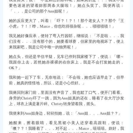
要色迷迷的望着妳那两条大腿啦！」她点头笑了。我便再说：
「．．．是公司的那个Ann姐呢！」
她的反应更大了，叫着：「吓？！？！！那个老女人？？那个『王
小虎』？！！哗，Marco，你也吃得很杂呢．．．啧啧啧啧！」
我见她好像应承，便转了弯入竹园邨，继续说：「不是啦．．．我
们没有．．．没有那个的，她要看球赛，但家里的电视坏了，便上
来我家吧，我是公司中唯一的独男呢！」
她点头，但还是半信半疑，见车已停到我家楼下了，便说：「哪～
我跟你上去，若然她赤裸裸的在你床上，我是不会打发她走的，
OK？」
我和她一起下了车，无奈地说：「不会啦，她也应该早走了，但早
前，她真的怪怪地，所以，还是小心些好。」
我俩回到家门前，里面没有声音了，我也鬆了口气，便开门看看。
身旁的Christy吓了一跳，因为Ann姐真的还在，睡着了在大厅沙发
上，球衣上满是薯片碎。Christy转身望着我，摇头。
我便来到Ann姐身边，轻轻拍她，说：「Ann姐．．．Ann姐？？」
她醒来，擦着眼睛，看见黑裙小美人还穿着高跟鞋，便说：
「噢？？！我睡着了．．．对不起．．．Marco，嘻嘻嘻。妳好，我