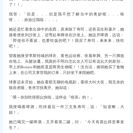
了！！」
我答：「但是．．．但是我不想了解当中的奥妙呢．．．唉
呀．．．妳放过我啦．．．」
她还是忙着拿出袋中的东西，原来除了寿司，还有花生和薯片，她
接着便坐到沙发上，还弯起单脚坐在沙发上。她边开啤酒，边说：
「即使你不看波，也要吃饭的吧？！我买了寿司，来来来，快吃
吧！」
望着她身穿李斯特城的球衣、黄色运动裤、坐着单脚、另一只脚放
在地上、头髮油邋，我真的不明白怎幺女人可以有这幺大的差别，
早上的Bonnie和她简直是两类生物呢！！没办法，难得她买了食物
上来，在公司又掌管我的订单，只好坐下来陪她吧。
球赛还未开始，她在看那无聊的电视剧，看得大叫大笑，我无奈的
狼吞虎咽，务求尽快离开。她却说：
「喂～你别吃得那幺快啦，这样会『啃亲』的！」
我便喝着啤酒，吃掉最后一件三文鱼寿司，说：「知道喇，大
姐！」
她已喝完一罐啤酒，又开着第二罐，问：「今天有甚幺得意事发
生？」