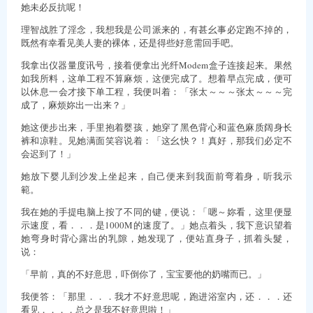
她未必反抗呢！
理智战胜了淫念，我想我是公司派来的，有甚幺事必定跑不掉的，
既然有幸看见美人妻的裸体，还是得些好意需回手吧。
我拿出仪器量度讯号，接着便拿出光纤Modem盒子连接起来。果然
如我所料，这单工程不算麻烦，这便完成了。想着早点完成，便可
以休息一会才接下单工程，我便叫着：「张太～～～张太～～～完
成了，麻烦妳出一出来？」
她这便步出来，手里抱着婴孩，她穿了黑色背心和蓝色麻质阔身长
裤和凉鞋。见她满面笑容说着：「这幺快？！真好，那我们必定不
会迟到了！」
她放下婴儿到沙发上坐起来，自己便来到我面前弯着身，听我示
範。
我在她的手提电脑上按了不同的键，便说：「嗯～妳看，这里便显
示速度，看．．．是1000M的速度了。」她点着头，我下意识望着
她弯身时背心露出的乳隙，她发现了，便站直身子，抓着头髮，
说：
「早前，真的不好意思，吓倒你了，宝宝要他的奶嘴而已。」
我便答：「那里．．．我才不好意思呢，跑进浴室内，还．．．还
看见．．．，总之是我不好意思啦！」