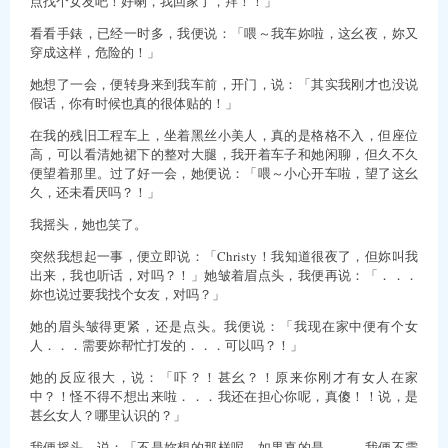
点找个女友吧！好喇，我回家了，拜！！」
看看手錶，已经一时多，我便说：「喂～我车妳啦，这幺夜，妳又
穿成这样，危险的！」
她想了一会，便转身来到我车前，开门，说：「其实我刚才也没说
假话，你有时候也真的很体贴的！」
在我的残旧工程车上，坐着黑丝小美人，真的是格格不入，但座位
高，可以看清她裙下的整对大腿，我开着车子和她闲聊，但久不久
便望着那里。过了好一会，她便说：「喂～小心开车啦，望了这幺
久，还未看厌吗？！」
我摇头，她也笑了。
突然我想起一事，便立即说：「Christy！我知道很夜了，但妳叫我
出来，我也听话，对吗？！」她皱着眉点头，我便再说：「．．．
妳也说过要我找个女友，对吗？」
她的眉头皱得更紧，还是点头。我便说：「我现在家中便有个女
人．．．需要妳帮忙打发的．．．可以吗？！」
她的反应很大，说：「吓？！甚幺？！原来你刚才有女人在家
中？！怪不得不想出来啦．．．我还在担心你呢，真傻！！说，是
甚幺女人？哪里认识的？」
我便摇头，说：「不是妳想的那样呢，如果真的是．．．我便不需