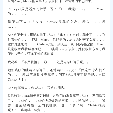
叫阿Ann，Marco的同事！」说着便伸出油邋邋的手想握手。
Christy却只是遥距的挥手，说：「Hi，我是Christy．．．Marco
的．．．．．．」
我便说下去：「女友，Christy是我的女友。所以．．．所
以．．．」
Ann姐便坐好，用球衣抹手，说：「噢！！对对对，我走了．．．别
阻着你们．．．哎呀，Marco，你也是的，从没说过交了女友．．．
这样真尴尬呢．．．Christy小姐，别误会，我们没有甚幺的，Marco
只是收留我看球赛而已．．．嘿嘿～～」说着，她便收拾东西，我
便过来帮忙，还递了她的运动裤。
我说着：「不用收拾了，妳．．．还是先穿好裤子呢。」
她便狼狈的跳着来穿裤子，还对着Christy说：「我这件球衣很长
的．．．所以不算是没穿裤子，倒不如说是穿了裙子吧，对吗
Christy？！」
Christy抓着头，点头说：「我想也是吧。」
跌跌碰碰，Ann姐便穿好球鞋，来到门前準备离开，说：「不用送我
了．．．妳们．．．妳们快点做妳的事啦．．．哈哈哈．．．」说
罢，便竖起姆指，还向我眨眼，说：「叻仔啊，Christy很美
呢！！！嘻嘻嘻，拜拜。」