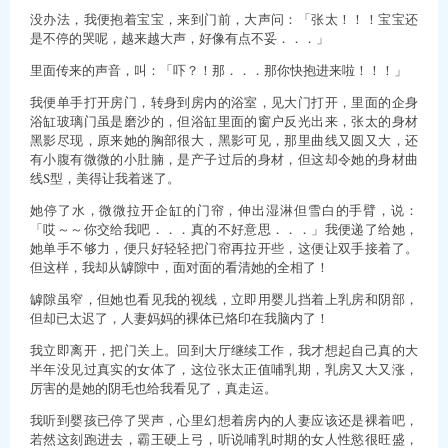
没办法，我便抱着宝宝，来到门前，大声问：「张太！！！宝宝还
是不停的哭呢，越来越大声，好像有点不妥．．．」
里面传来的声音，叫：「吓？！那．．．那你快抱进来啦！！！」
我便单手打开房门，转身到房内的浴室，见大门打开，里面的企身
浴缸玻璃门虽是磨沙的，但浴缸里面的窗户反光出来，张太的身材
黑影尽现，原来她的胸部很大，黑影可见，那里曲线又圆又大，还
有小腹有微微的小肚腩，是产子过后的身材，但这却令她的身材曲
线S型，美得让我着迷了。
她停了水，微微拉开企缸的门帘，伸出湿淋但雪白的手臂，说：
「哎～～你交给我吧．．．真的不好意思．．．」我便递了给她，
她单手不够力，便只好轻轻把门帘再拉开些，这便让双手接着了。
但这样，我却从罅隙中，面对面的看清她的全相了！
罅隙虽窄，但她也看见我的视线，立即用婴儿挡着上乳房和阴部，
但却已太迟了，人妻妈妈的裸体已烙印在我脑内了！
我立即离开，把门关上。回到大厅继续工作，我才想起自己真的大
半年没见过真实的女体了，这位张太正值哺乳期，乳房又大又涨，
厉害的是她的阴毛也给我看见了，真走运。
我听到婴孩已停了哭声，心里幻想着房内的人妻应该还是裸着吧，
若然这刻跑进去，霸王硬上弓，听说哺乳时期的女人性慾很旺盛，