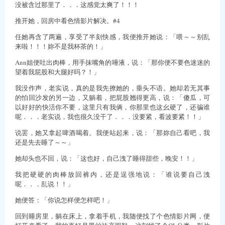
没被含过那里了．．．这感觉太爽了！！！
推开她，回房中看色情影片解决。#4
任她再含了两遍，享受了半刻快感，我便推开她说：「喂～～别乱
来啦！！！妳不是我杯茶的！」
Ann姐便吐出肉棒，用手抹嘴角的唾液，说：「那你便不要色迷迷的
望着我屁股和大腿好吗？！」
我没作声，老实说，真的是我先撩她的，垂头不语。她却若无其事
的怕回沙发的另一边，又躺着，把屁股翘得更高，说：「傻瓜，可
以好好的快活你不要，这里只有我俩，你那里也这幺硬了，还骗谁
呢．．．老实说，我也很久没干了．．．没要紧，看波要紧！！」
说罢，她又拿起啤酒喝着。我便站起来，说：「那妳自己看吧，我
还是先去睡了～～」
她却头也不回，说：「这也好，自己洩了睡得甜些，晚安！！」
我把硬硬的肉棒放回裤内，还是逞强地说：「谁说要自己洩
呢．．．乱说！！」
她便答：「你说怎样便怎样吧！」
回到睡房里，躺在床上，拿着手机，我随便找了个色情影片网，便