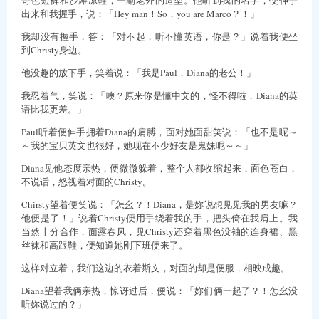
出来和我握手，说：「Hey man！So，you are Marco？！」
我却没有握手，答：「对不起，听不懂英语，你是？」说着我便坐
到Christy身边。
他没趣的放下手，笑着说：「我是Paul，Diana的老公！」
我忍着气，笑说：「噢？原来你是懂中文的，怪不得啦，Diana的英
语比我更差。」
Paul听着便伸手拥着Diana的肩膊，面对她面甜笑说：「也不是呢～
～我的宝贝英文也很好，她现在不少好友是鬼妹呢～～」
Diana见他态度亲热，便微微躲着，整个人都收缩起来，面色苍白，
不说话，怒视着对面的Christy。
Chirsty望着便笑说：「怎幺？！Diana，是妳说想见见我的男友嘛？
他便是了！」说着Christy便用手绕着我的手，把头倚在我肩上。我
当然十分合作，面露春风，见Christy还穿着黑色没袖的连身裙、黑
丝袜和高跟鞋，便知道她刚下班便来了。
这样对立着，我们这边的衣着斯文，对面的却是便服，相映成趣。
Diana望着我俩亲热，惊讶过后，便说：「妳们俩一起了？！怎幺没
听妳说过的？」