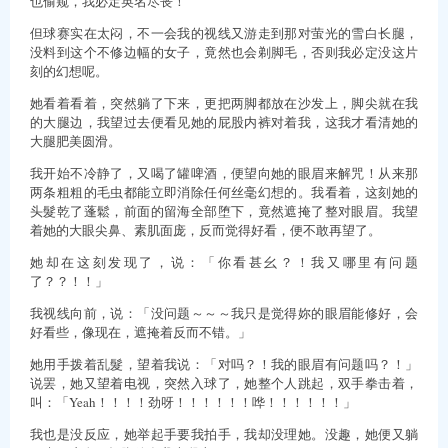
也偷窥，我必定英名尽丧！
但球赛实在太闷，不一会我的视线又游走到那对萤光的雪白长腿，
没料到这个不修边幅的女子，竟然也会剃脚毛，否则我必定没这片
刻的幻想呢。
她看着看着，突然躺了下来，更把两脚都放在沙发上，脚尖就在我
的大腿边，我望过去便看见她的屁股内裤对着我，这我才看清她的
大腿肥美圆滑。
我开始不冷静了，又喝了罐啤酒，便望向她的眼眉来解咒！从来那
两条粗粗的毛虫都能立即消除任何丝毫幻想的。我看着，这刻她的
头髮乾了蓬鬆，前面的留海全部堕下，竟然遮掩了整对眼眉。我望
着她的大眼尖鼻、素肌面庞，反而觉得好看，便不敢再望了。
她却在这刻发现了，说：「你看甚幺？！我又哪里有问题
了？？！！」
我视线向前，说：「没问题～～～我只是觉得妳的眼眉能修好，会
好看些，像现在，遮掩着反而不错。」
她用手拨着乱髮，望着我说：「对吗？！我的眼眉有问题吗？！」
说罢，她又望着电视，突然入球了，她整个人跳起，双手拳击着，
叫：「Yeah！！！！劲呀！！！！！！哗！！！！！！」
我也是没反应，她举起手要我拍手，我却没理她。没趣，她便又躺