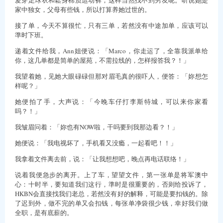
家中独女，父母有些钱，所以打算养她过世的。
接了单，今天不算很忙，只有三单，若然没有中途加单，应该可以
準时下班。
递着文件给我，Ann姐便说：「Marco，你走运了，全靠我派单给
你，这几单都是简单的屋苑，不需拉线的，怎样报答我？！」
我望着她，见她大眼碌碌但那对眉毛真的很吓人，便答：「妳想怎
样呢？」
她便拍了手，大声说：「今晚车仔打李斯特城，可以来你家看
吗？！」
我皱眉问着：「妳也有NOW啦，干吗要到我那边看？！」
她便说：「我电视坏了，手机看又没瘾，一起看吧！！」
我拿着文件离去前，说：「让我想想吧，晚点再电话联络！」
说着我便急步的离开。上了车，望望文件，第一张单是将军澳中
心：十时半，要知道我们这行，準时是很重要的，否则给投诉了，
HKBN会直接找我们老总，若然没有好的解释，可能是要扣钱的。除
了迟到外，做不完的单又会扣钱，每张单净袋很少钱，幸好我们做
全职，是有底薪的。