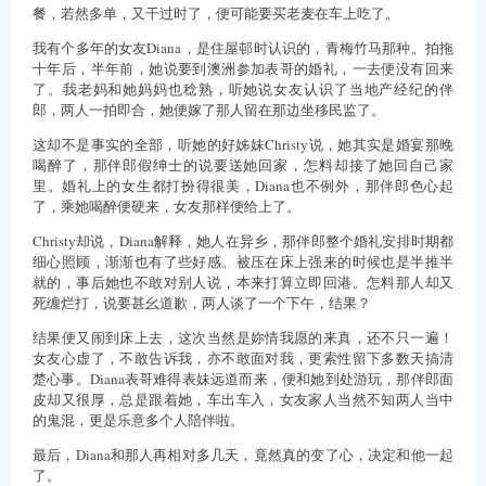
餐，若然多单，又干过时了，便可能要买老麦在车上吃了。
我有个多年的女友Diana，是住屋邨时认识的，青梅竹马那种。拍拖
十年后，半年前，她说要到澳洲参加表哥的婚礼，一去便没有回来
了。我老妈和她妈妈也稔熟，听她说女友认识了当地产经纪的伴
郎，两人一拍即合，她便嫁了那人留在那边坐移民监了。
这却不是事实的全部，听她的好姊妹Christy说，她其实是婚宴那晚
喝醉了，那伴郎假绅士的说要送她回家，怎料却接了她回自己家
里。婚礼上的女生都打扮得很美，Diana也不例外，那伴郎色心起
了，乘她喝醉便硬来，女友那样便给上了。
Christy却说，Diana解释，她人在异乡，那伴郎整个婚礼安排时期都
细心照顾，渐渐也有了些好感。被压在床上强来的时候也是半推半
就的，事后她也不敢对别人说，本来打算立即回港。怎料那人却又
死缠烂打，说要甚幺道歉，两人谈了一个下午，结果？
结果便又闹到床上去，这次当然是妳情我愿的来真，还不只一遍！
女友心虚了，不敢告诉我，亦不敢面对我，更索性留下多数天搞清
楚心事。Diana表哥难得表妹远道而来，便和她到处游玩，那伴郎面
皮却又很厚，总是跟着她，车出车入，女友家人当然不知两人当中
的鬼混，更是乐意多个人陪伴啦。
最后，Diana和那人再相对多几天，竟然真的变了心，决定和他一起
了。