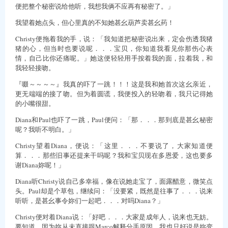
便把整个秘密说给他听，我想我俩不应再有秘密了。」
我望着她点头，但心里真的不知她甚幺葫芦卖甚幺药！
Christy便拖着我的手，说：「我知道把秘密说出来，定会伤透我猪
猪的心，但当时也要说呢．．．宝贝，你知道我看见你那伤心表
情，自己比你还痛呢。」她这便轻轻用手按着我的面，拉着我，和
我轻轻接吻。
『啜～～～～』我真的吓了一跳！！！这是我和她首次这幺亲近，
更无端端的接了吻。但为着圆谎，我便投入的轻吻着，我只记得她
的小嘴很甜。
Diana和Paul也吓了一跳，Paul便问：「那．．．那到底是甚幺秘密
呢？我听不明白。」
Christy望着Diana，便说：「这里．．．不要说了，大家知道便
算．．．那些旧事还提来干吗呢？我和宝贝现在多恩爱，这也要多
谢Diana妳呢！」
Diana听Christy说自己多幸福，像在说她走宝了，面露醋意，微笑点
头。Paul却是个草包，继续问：「没要紧，既然是往事了．．．说来
听听，是甚幺事令妳们一起吧．．．对吗Diana？」
Christy便对着Diana说：「好吧．．．大家是成年人，说来也无妨。
要知道，因为妳从未直接跟Marco解释分手原因，我也只好说是妳变