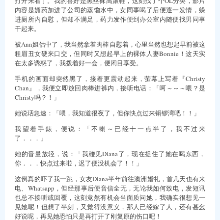
打开来看了。我的喜好是黑丝袜高跟鞋，这刻找了个OL分类，影片
内容是媚药加进了公司的蒸馏水中，女同事喝了后便逐一发情，躲
进厕所内自慰，但却不满足，药力发作便到办公室内随便找男同事
干起来。
被Ann姐估中了，我当然拿着肉棒自慰着，心里当然也想起早前被这
粗眉丑女硬来口交，但同时又想起早上的裸体人妻Bonnie！这天实
在太多诱惑了，我拨着好一会，便闭目享受。
手机的画面却突然黑了，接着更震动起来，萤幕上写着『Christy
Chan』，我便立即放回肉棒进裤内，接听电话：「呵～～～喂？是
Christy吗？！」
她说话急速：「喂，我知道很夜了，但你快点过来铜锣湾吧！！」
我望着手錶，便说：「不喇～已经十一点半了，我不过来
了．．．」
她的音量放轻，说：「我碰见Diana了，现在捉住了她在喝东西，
你．．．快点过来啦，迟了便没机会了！！」
这倒真的吓了我一跳，女友Diana半年前往澳洲婚礼，首几天也有来
电、Whatsapp，但经那事后便音信全无，无论我如何致电，发短讯
也总不接听或回覆，这刻竟然有机会当面质问她，我确实很想见一
见她呢！但想了半刻，又觉得没意义，那人已经嫁了人，还有甚幺
好说呢，再见她恐怕只是再打开了刚复原的伤口吧！