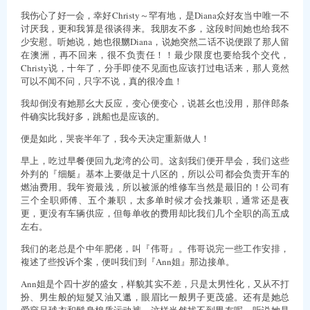
我伤心了好一会，幸好Christy～罕有地，是Diana众好友当中唯一不
讨厌我，更和我算是很谈得来。我朋友不多，这段时间她也给我不
少安慰。听她说，她也很嬲Diana，说她突然二话不说便跟了那人留
在澳洲，再不回来，很不负责任！！最少限度也要给我个交代，
Christy说，十年了，分手即使不见面也应该打过电话来，那人竟然
可以不闻不问，只字不说，真的很冷血！
我却倒没有她那幺大反应，变心便变心，说甚幺也没用，那伴郎条
件确实比我好多，跳船也是应该的。
便是如此，哭丧半年了，我今天决定重新做人！
早上，吃过早餐便回九龙湾的公司。这刻我们便开早会，我们这些
外判的『细艇』基本上要做足十八区的，所以公司都会负责开车的
燃油费用。我年资最浅，所以被派的维修车当然是最旧的！公司有
三个全职师傅、五个兼职，太多单时候才会找兼职，通常还是夜
更，更没有车辆供应，但每单收的费用却比我们几个全职的高五成
左右。
我们的老总是个中年肥佬，叫『伟哥』。伟哥说完一些工作安排，
複述了些投诉个案，便叫我们到『Ann姐』那边接单。
Ann姐是个四十岁的盛女，样貌其实不差，只是太男性化，又从不打
扮、男生般的短髮又油又邋，眼眉比一般男子更茂盛。还有是她总
爱穿足球衣和鬆身棉质运动裤，这样当然找不到男友呢。听说她是