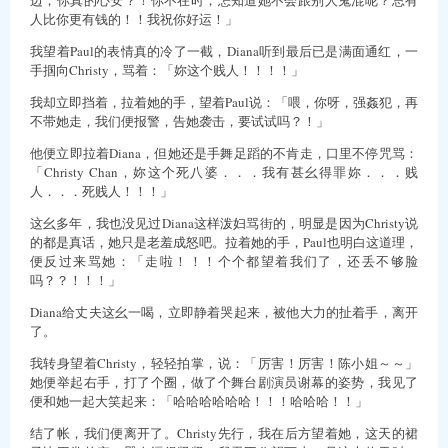
人比你更有钱的！！我祝你好运！」
我望着Paul的表情真的冷了一截，Diana听到最后已是满面通红，一
手掴向Christy，骂着：「妳这个贱人！！！！」
我却立即挡着，拉着她的手，望着Paul说：「喂，你呀，强姦犯，再
不带她走，我们便报警，告她袭击，要试试吗？！」
他便立即拉着Diana，但她还是手舞足蹈的不肯走，口里不停咒骂：
「Christy Chan，妳这个死八婆．．．我有甚幺得罪妳．．．贱
人．．．死贱人！！！」
这幺多年，我也没见过Diana这样泼妇骂街的，明显是因为Christy说
的都是真话，她只是老羞成怒吧。拉着她的手，Paul也明白这道理，
便反过来骂她：「走啦！！！个个都望着我们了，还丢不够脸
吗？？！！！」
Diana给丈夫这幺一喝，立即静着哭起来，被他大力的扯着手，离开
了。
我转身望着Christy，轻轻拍掌，说：「厉害！厉害！陈小姐～～」
她便举起右手，打了个圈，做了个舞台剧演员谢幕的姿势，我见了
便和她一起大笑起来：「哈哈哈哈哈哈！！！哈哈哈！！」
结了帐，我们便离开了。Christy先行，我在后方望着她，这天的裙