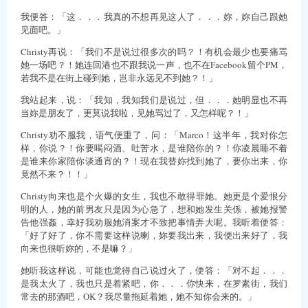
我便答：「这．．．我真的不想再见这人了．．．妳，妳自己跟她
见面吧。」
Christy再说：「我们不是说过很多次的吗？！有机会最少也要痛骂
她一场吧？！她连回港也不跟我说一声，也不在Facebook留个PM，
若我不是在街上碰到她，岂非永远见不到她？！」
我站起来，说：「我知，我知我们是说过，但．．．她明显也不再
当妳是朋友了，更莫说我啦，见她骂过了，又怎样呢？！」
Christy劝不服我，语气便重了，问：「Marco！这半年，我对你怎
样，你说？！你要喝闷酒、吐苦水，是谁陪你的？！你凌晨睡不着
是谁来你家陪你谈通宵的？！现在我替妳找到她了，要你出来，你
竟然不来？！！」
Christy向来也是个火爆的女生，我也不敢得罪她。她更是个爱恨分
明的人，她的前男友只是因为心急了，想和她发生关係，被她报警
告他强姦，幸好我劝服她消案才不致把事情弄大呢。我听着便答：
「好了好了，你不需要这样说喇，妳要我出来，我便出来好了，我
向来也很听妳的，不是嘛？」
她听我这样说，可能也觉得自己说过火了，便答：「对不起．．．
是我太火了，我也只是着紧吧，你．．．你快来，在罗素街，我们
常去的那酒吧，OK？我尽量拖延着她，她不知你会来的。」