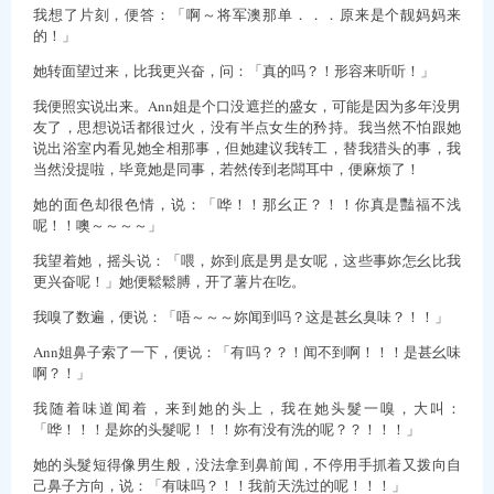
我想了片刻，便答：「啊～将军澳那单．．．原来是个靓妈妈来
的！」
她转面望过来，比我更兴奋，问：「真的吗？！形容来听听！」
我便照实说出来。Ann姐是个口没遮拦的盛女，可能是因为多年没男
友了，思想说话都很过火，没有半点女生的矜持。我当然不怕跟她
说出浴室内看见她全相那事，但她建议我转工，替我猎头的事，我
当然没提啦，毕竟她是同事，若然传到老闆耳中，便麻烦了！
她的面色却很色情，说：「哗！！那幺正？！！你真是豔福不浅
呢！！噢～～～～」
我望着她，摇头说：「喂，妳到底是男是女呢，这些事妳怎幺比我
更兴奋呢！」她便鬆鬆膊，开了薯片在吃。
我嗅了数遍，便说：「唔～～～妳闻到吗？这是甚幺臭味？！！」
Ann姐鼻子索了一下，便说：「有吗？？！闻不到啊！！！是甚幺味
啊？！」
我随着味道闻着，来到她的头上，我在她头髮一嗅，大叫：
「哗！！！是妳的头髮呢！！！妳有没有洗的呢？？！！！」
她的头髮短得像男生般，没法拿到鼻前闻，不停用手抓着又拨向自
己鼻子方向，说：「有味吗？！！我前天洗过的呢！！！」