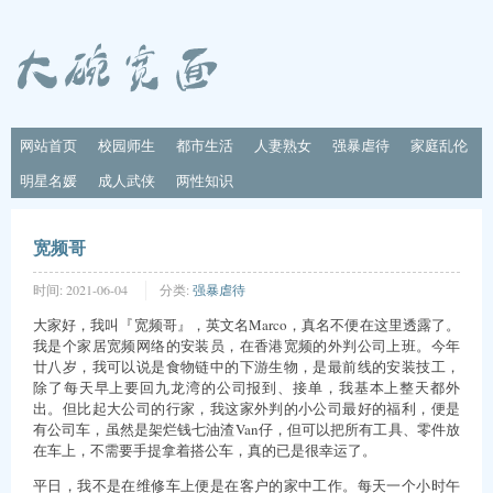
网站首页
校园师生
都市生活
人妻熟女
强暴虐待
家庭乱伦
明星名媛
成人武侠
两性知识
宽频哥
时间:
2021-06-04
分类:
强暴虐待
大家好，我叫『宽频哥』，英文名Marco，真名不便在这里透露了。
我是个家居宽频网络的安装员，在香港宽频的外判公司上班。今年
廿八岁，我可以说是食物链中的下游生物，是最前线的安装技工，
除了每天早上要回九龙湾的公司报到、接单，我基本上整天都外
出。但比起大公司的行家，我这家外判的小公司最好的福利，便是
有公司车，虽然是架烂钱七油渣Van仔，但可以把所有工具、零件放
在车上，不需要手提拿着搭公车，真的已是很幸运了。
平日，我不是在维修车上便是在客户的家中工作。每天一个小时午