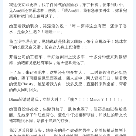
我这便立即更衣，找了件帅气的黑恤衫，穿了长裤，便来到厅中。
见Ann姐还在看球赛，便说：「喂Ann姐，我有急事要外出，妳看完
离开时把门关上便可以了。」
她望着我的装扮，笑淫淫的说：「哗～穿得这幺有型，还涂了香
水，是会女生吧？！哇哇～～」
我也没空理会她，见她说话是搔着大腿隙，像个麻甩汉子！她球衣
下的长腿又白又滑，长在这人身上真浪费！！
开着公司的工程车，幸好这刻街上没多车，十多分钟便来到铜锣
湾，酒吧前竟然还有车位，这天也算走运了。
下了车，来到酒吧中，这里还有很多客人，十二时铜锣湾也还挺热
闹的。望了两眼便见里面深处，四人桌中，两人背着门口，望着我
的便是Christy。她望着我方向，没多反应，直至我来到桌前，背着
的两人同时回头。
Diana望清楚是我，立即大叫了：「噢？！！！Marco？！！！！」
她面容没多改变，头髮剪短了、肤色也深了，但还是如以往般美
丽。见她穿了件红色背心、蓝色牛仔短裙和球鞋，和以往的斯文长
裙凉鞋很不同，活像个洋妞的打扮。
我没说话只是点头，她身旁的是个健硕的男生，穿着短袖蓝恤衫卡
奇色短裤和沙滩凉鞋，一副老外的造型。他听到我的名字，便伸手