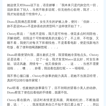
她这便又对Diana说下去，语音娇嗲：「我本来只是代妳交代一切，
说妳喜欢了别人，当然不敢多说呢，但见他伤心欲绝，我才．．．
我才知道他是个性情中人。」
Diana见我俩态度亲暱，女生天生的妒嫉上身，便问：「但妳．．．
妳不是说Marco不是妳喜欢的类型吗？这样便开始了？」
Christy再说：「当然不是啦，我只是可怜他，便花多点时间陪他，
开解他吧。但我这个可怜猪猪真的太癡心了，不上班、不吃饭、又
睡不着，我便只好每天下班都找他，不是看看电影，便是找新地方
吃饭，夜了便和他喝酒解愁呢．．．」
Diana听着便望向我，露出歉疚之情，我望着她冷漠地点头。Christy
还是说着：「．．．过了一会，我才发觉Marco这幺好，对女生体
贴、说话风趣、用情专一，他又很俊俏．．．这．．．当然不需要
说啦．．．噢．．．妳看，我说着也面红呢～～～嘻嘻嘻。」
我不禁心服口服，Christy作故事的能力真高，若她不当酒店经理，
真的可以转行做作家呢！
Paul听着，也被她的故事吸引了，目不转睛的望着小美人的动静。
Diana察觉了便也拉着他的手绕着，面露不悦。
Christy看在眼内，说话时表情更是风骚、两颊粉红的，不断抛眉
眼，说：「．．．我发现原来自己不知不觉已爱上他了．．．所以