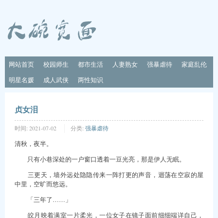
网站首页
校园师生
都市生活
人妻熟女
强暴虐待
家庭乱伦
明星名媛
成人武侠
两性知识
贞女泪
时间:
2021-07-02
分类:
强暴虐待
清秋，夜半。
只有小巷深处的一户窗口透着一豆光亮，那是伊人无眠。
三更天，墙外远处隐隐传来一阵打更的声音，迴荡在空寂的屋
中里，空旷而悠远。
「三年了……」
皎月映着满室一片柔光，一位女子在镜子面前细细端详自己，