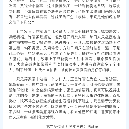
天下难得，几次寻机上门都不得见，于是结交这小德贵，不时请他
吃酒，又送些小物事，这才慢慢熟了。一听到德贵这番话，这泼皮
立刻想，小寡妇既在家办法事追念亡夫，必然要出得闺门来告天拈
香，我且进去偷着看看，这妮子到底怎生模样，果真是他们说的那
幺仙子下凡幺？
到了次日，苏家请了几位僧人，在堂中排设佛像，鸣铙击鼓，
诵经祈福。许晴虽是虔诚，但为避开闲杂人等，每日来只昼夜各出
来堂前拈香一次，拈过香，就进去了。何莱几次想趁这道场热闹混
进去看，均不得见。又问得贵，方知日间只在堂前拈香一遍，于是
计上心头，待到第三天，打通了寺院关节，扮作一个打杂的跟着进
去堂前。连日来，苏家上下只德贵一人往来照看，早忘得头昏脑
胀，夫家亲戚也都呆看和尚吹打做法事，也没有谁注意多了个闲
人。到了时候，许氏出来拈香，被何苦来真真看的是仔仔细细。
只见苏家堂中站着一个少妇人，正是许晴在为亡夫上香祈福。
她鼻端面正，唇红齿白，两道秀眉，一双娇眼，肌肤似瓷如雪，黑
髮如墨似缎，加之全身缟素妆束，更是加倍清雅，真真可以说得上
是广寒的奔月嫦娥，东海的何氏仙姑，看得何苦来通体酥麻，百爪
挠心，恨不得立刻把这娇娃给生吞活剥吃下肚去，只是碍于光天化
日大庭广众才不敢造次。回到家中，何苦来满脑是小娘子的倩影，
不多时，一丝猥亵笑意浮现在嘴角，看来他已经打定主意要把那未
亡人压在身下婉转承欢才罢。
第二章借酒力泼皮户设计诱顽童