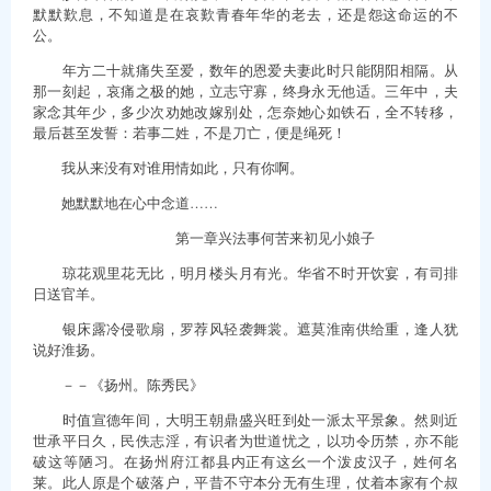
默默歎息，不知道是在哀歎青春年华的老去，还是怨这命运的不
公。
年方二十就痛失至爱，数年的恩爱夫妻此时只能阴阳相隔。从
那一刻起，哀痛之极的她，立志守寡，终身永无他适。三年中，夫
家念其年少，多少次劝她改嫁别处，怎奈她心如铁石，全不转移，
最后甚至发誓：若事二姓，不是刀亡，便是绳死！
我从来没有对谁用情如此，只有你啊。
她默默地在心中念道……
第一章兴法事何苦来初见小娘子
琼花观里花无比，明月楼头月有光。华省不时开饮宴，有司排
日送官羊。
银床露冷侵歌扇，罗荐风轻袭舞裳。遮莫淮南供给重，逢人犹
说好淮扬。
－－《扬州。陈秀民》
时值宣德年间，大明王朝鼎盛兴旺到处一派太平景象。然则近
世承平日久，民佚志淫，有识者为世道忧之，以功令历禁，亦不能
破这等陋习。在扬州府江都县内正有这幺一个泼皮汉子，姓何名
莱。此人原是个破落户，平昔不守本分无有生理，仗着本家有个叔