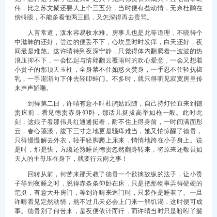
伟，比之苏文聚还要大上个三五分，当时便有些动情，无奈杜鹃在
傍碍眼，不能多看他两三眼，又怎深得再去责骂。
人言常道，泼水容易收水难。房事儿也是此等道理，不晓得个
中滋昧的还好，尝过的便丢不下，心坎里时时发痒，白天还好，夜
间最是难熬。这许晴待到夜深宁静，只觉得体内翻腾着一波波的热
浪压抑不下，一会忆起与情郎翻云覆雨时的欢心爱意，一会又想着
小贵子的那顶天玉柱，全身禁不住如慾火焚身，一手忍不住轻抚椒
乳，一手渐渐向下伸去轻叩蚌门。不多时，就只得听见寂寞房里传
来声声娇喘。
到得第二日，许晴有意不叫杜鹃姑跟随，自己持灯径直来到德
贵床前，看见德贵赤身仰卧，那话儿挺拔高举如枪一般。此时此
刻，这娘子看那伟具红通通挺着，耐不住上得身前，一时间满面彤
云，春心蕩漾，腹下三寸之地更是骚痒难当，她又怕惊醒了德贵，
只得慢慢解去外衣，轻手轻脚爬上床来，悄悄地跨在小子身上。说
是时，那是快，方纔还熟睡的德贵忽然翻身转来，将原来还敬畏如
天人的主母压在身下，就要行云雨之事！
回转从前，何苦来那天教了德贵一个欲擒故纵的法子，让小贵
子等到夜睡之时，脱得赤条条仰卧在床，只是把那物事弄得硬硬的
笔挺，有意大开房门，等到许晴来巡门时，只装作是睡着了。一旦
许晴看见定然动情，熬不过几天必会上门来一解饥渴，这时便可成
事。德贵别了何苦来，是夜便依计而行，而许晴当时只是吩咐丫鬟