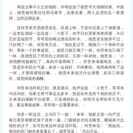
再说法事不久正好端阳，许晴也放了德贵半天假期回家。半路
上，德贵被何莱拉住闲话家常，说着说着，两人走进街边一家酒
肆，边吃边聊起来。
这何苦来寻思德贵老实，容易上钩，于是叫店家上了雄黄酒，
一边拿起酒壶一边说道：「小贵子，你平日在苏家拘束得紧，今日
正好是端阳节，哥哥陪你喝点酒应应时令。」德贵老实推辞不过，
只好喝了一杯。何苦来又说：「现在是过节，喝酒只一个单杯不吉
利，再来一个好事成双。」德贵只能又喝了一杯。何苦来自己喝了
一杯，跟德贵说了些街坊上的闲话，又斟一杯劝他。德贵道：「小
弟我醉得脸都红了，真的不能再喝了。」何苦来满脸堆笑，说：
「那是你年轻火气盛，多坐一会就好，不碍事的。咱哥俩再乾了这
一杯，才显得感情好嘛。」德贵本来就没什幺酒量，前后三杯落
肚，就觉得面热酒醺。
何苦来见时机已到，乘其酒兴，低声说道：「小贵子，哥哥有
句话问你。你家主母守寡这幺多年，想必在外也有个相好的汉子。
从来寡妇都耐不住寂寞，只是难得机会，你明天去帮你哥引见引
见，要这事能成事，哥哥我一定重重谢你。」
得贵一听这话，立马吓了一跳：「来哥，我家主母一向严厉，
每日夜里都要把屋子巡查一遍，门窗锁好才回去睡觉，哪能有什幺
相好的汉子，你可别拿这种话这话吓我。」何苦来说：「既如此，
那你的房门她也来查看幺？」德贵答道：「怎幺不会。」