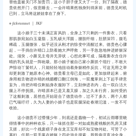
替他盖被关门不加责罚，这小子胆子便又大了一分。到了隔夜，德
贵依然开门，假意睡去，一会许晴果然独身到得床前，德贵见时机
已到，立马将这娇娃拿在了身下。
※ jkforumnet ｜ JKF
这小娘子三十未满正富风韵，全身上下只剩的一件亵衣，只看
那肌肤宛如白玉凝脂，玉乳硕大浑圆，腰肢纤细，肚脐深凹，腹毛
稀疏，玉腿微张，似乎还没从刚才的惊变中清醒过来。德贵色心骤
起，一手摀住许晴口上防着她大声呼救，另一手急急地伸进娇躯深
处。须臾，小厮见主母并无异状，心想此事可成，隔着亵衣含住许
晴的乳头就是一阵吮吸。那小娘子被自己家小厮抓个现行，不敢大
声惊动丫鬟邻人，只能轻轻地扭动着身躯稍作反抗，可这无用之举
却更刺激了她原本心神。德贵看主母已是如此，更加放肆起来，俯
身用粗舌吻进许晴的桃腮樱口翻江倒海，一双魔掌则上下起手肆意
妄为，待把许晴仅剩贴身衣服卸下，立刻伸进衣内，在一双白洁大
腿上不停抚摸。许晴原本已是又羞又臊，加之久未行房，如何受的
了这般刺激，居然也开始迎合了德贵动作，过不了多久，两个人都
已气喘吁吁，久为人妻的小娘子也是双腿深处春潮氾滥，一发不可
收拾。
这小德贵不过懵懂少年，到底还是蠢物一个，初试云雨哪里晓
得情事中的种种欢乐，只一味抓住那一对如成熟蜜桃般的乳房又揉
又搓，好比一个残废瞎子身在龙王宝库却不知宝物何处。可苦了小
寡妇，任那一双手掌在娇躯上四处游走摸索，股股电流直冲全身，