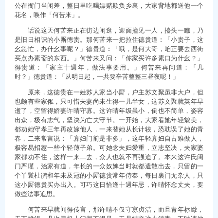
公在衙门当闲差，整日里吃喝嫖赌欺负乡裏，大家背地都送他一个
花名，唤作「何苦来」。
话说这天何苦来正在街边闲逛，迎面撞见一人，擡头一瞧，乃
是旧日相识的小厮德贵。那何苦来一把拉住德贵道︰「小贵子，这
幺急忙，办什幺事呢？」德贵道︰「哦，是何大哥，咱正要去西街
买点办素斋的东西。」何苦来又问：「你家买许多素口为什幺？」
得贵道：「家主十週年，做法事要用。」何苦来再问道：「几
时？」德贵道：「从明日起，一共要辛苦整整三昼夜呢！」
原来，这德贵在一姓苏人家当小厮，户主苏文聚虽非大户，但
也颇有些家俬，只可惜夫妻尚未生得一儿半女，这苏文聚就英年早
逝了，空留得娇妻许晴守寡。这许晴年级虽小，倒也不简单，姿容
出众，极有志气，坚决为亡夫守节。一开始，大家看她年轻貌美，
都劝她守孝三年再改嫁他人，一来替她从长计较，恐耽误了她的青
春，二来常言说：「寡妇门前是非多」，这年轻寡妇自古难做人，
极容易招惹一些个轻薄子弟。可她念夫妇爱重，立志坚决，夫家婆
家都劝不住，这样一来二去，众人也就不再强迫了。本来这许氏闺
门严谨，治家有道，年长的一众奴婢当时就都遣散出去，只留的一
个丫鬟杜鹃和年未及冠的小厮德贵常年侍奉，每日裏门无杂人，只
这小厮德贵买办出入。可巧这日恰逢十週年忌，许晴怀念丈夫，要
做些法事追思。
何苦来早就闻得传言，那许晴不仅守寡贞洁，而且青年标緻，