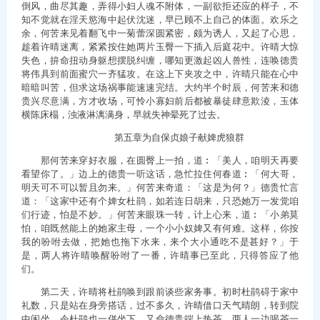
倒风，曲尽其趣，弄得小妇人魂不附体，一副欲拒还应的样子，不
知不觉就在淫天慾海中起伏沈迷，早已顾不上自己的体面。欢乐之
余，何苦来见着翻飞中一菊蕾深圆紧密，颇为诱人，又起了心思，
趁着许晴迷离，紧紧按住她两片玉臀一下插入后庭花中。许晴大惊
失色，拚命扭动身躯想摆脱纠缠，哪知更激起凶人兽性，连唤德贵
将伟具到前面蜜穴一齐猛攻。在这上下夹攻之中，许晴只能在心中
暗暗叫苦，但求这场祸事能速速完结。大约半个时辰，何苦来和德
贵兴尽意满，方才收场，可怜小寡妇前后都被暴徒肆意欺淩，玉体
横陈床榻，浊液淋漓满身，早就失神晕死了过去。
第五章为自保贞娘子献婢虎狼群
那何苦来穿好衣服，在圆臀上一拍，道︰「美人，咱明天再要
看望你了。」边上的德贵一听这话，急忙拉住何春道︰「何大哥，
明天可不可以暂且勿来。」何苦来奇道：「这是为何？」德贵忙言
道：「这家中还有个婢女杜鹃，如若连日胡来，只恐她万一发觉咱
们行迹，怕是不妙。」何苦来眼珠一转，计上心来，道︰「小弟莫
怕，咱既然能上的她家主母，一个小小奴婢又有何难。这样，你按
我的吩咐去做，把她也拖下水来，来个大小通吃不是甚好？」于
是，两人将许晴唤醒吩咐了一番，许晴事已至此，只得答应了他
们。
第二天，许晴将杜鹃唤到跟前谈些家务事。初时杜鹃碍于家中
礼数，只是站在身旁搭话，过不多久，许晴借口天气晴朗，转到院
中闲坐，令杜鹃也一併坐下，又命德贵端上热茶，两人一边喝茶一