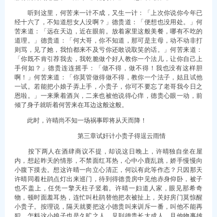
听到这里，何苦来一计不成，又生一计：「上次你说你今年已
经十六了，不知道想女人没啊？」德贵道：「便想也没用处。」何
苦来道：「远在天边，近在眼前。放着家里这般美餐，哪有不吃的
道理。」德贵道：「何大哥，你不知道，那可是主母，动不动非打
则骂，见了她，我怕都来不及亏你还敢说取笑的话。」何苦来道：
「你既不肯引荐我去，我乾脆做个好人教你一个法儿，让你自己上
手何如？」德贵连连摇手：「做不得，做不得！我也没有这样胆
啊！」何苦来道：「你莫管做得做不得，教你一个法子，姑且试他
一试。若能把小娘子弄上手，小贵子，你可不要忘了老哥我今日之
恩啦。」一来乘着酒兴，二来也被他说得心痒，德贵心眼一动，前
倾了身子就听着何苦来在耳边这般这般。
此时，许晴尚不知一场祸事即将从天而降！
第三章试奸计小贵子得逞云雨情
按下两人在酒肆商议不提，却说这日晚上，许晴独自坐在屋
内，想起昨天的情形，不禁面红耳热，心中小鹿乱跳，娇手慢慢向
小腹下摸去。想这许晴一向立心清正，何以有此等作态？只因那天
许晴同着杜鹃点灯出来巡门，待到得德贵房中见他赤身仰卧，被子
也不盖上，任凭一擎天柱子竖着。许晴一妇道人家，眼见那希奇
物，顿时面羞耳热，连忙叫杜鹃替他把衣被扯上，关好房门莫惊醒
小贵子。按理说，隔天就要把这小德贵叫来训斥一番，叫他不能再
犯，怎料这小娘子也是久旷之人，见到德贵长大成人，且他物事雄