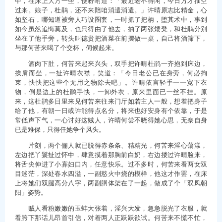
中，在床上大方一坐，便吩咐道：「最近老不得闲，今日方才抽空
过来。娘子，杜鹃，还不来陪咱消遣消遣。」许晴原志比精金，心
如坚石，哪知道被旁人巧设圈套，一时抓了把柄，堕其术中，事到
如今虽然追悔莫及，也只得由了他去，抽了两张矮凳，和杜鹃分别
坐在了他手旁，转头叫德贵把酒菜在前摆做一桌，自己将酒筛下，
与那何苦来喝了个交杯，伺候起来。
酒肉下肚，何苦来起来兴头，双手把许晴杜鹃一齐抱到床边，
挨肩而坐，一扯许晴衣襟，笑道：「今日老公已在身旁，何必拘
束，快快把这些个无用之物除去吧」。许晴依言轻手一一宽下衣
物，倒是边上的杜鹃手快，一卸外衣，原来里面已一丝不挂。原
来，这杜鹃多日里来见何苦来往来门厅如若主人一般，想着把身子
给了他，有朝一日或许能得点名分，将来也好安身有个依靠，于是
常低声下气，一心讨好这贼人，许晴何尝不晓得她心思，无奈自身
已是难保，只得任她争个风头。
片刻，两个俪人就已脱得赤条条、精精光，何苦来淫心蕩漾，
左边把丫鬟扯过怀中，肆意摸着那胸前白奶，右边搂过许晴脸来，
将舌尖伸进了小寡妇口内，任意快乐。过不多时，何苦来看两女双
目迷茫，深处春水四溢，一副慾火中烧的模样，他这才作罢，在床
上将她们双腿高分八字，两副胴体架在了一起，做成了个「双凤朝
阳」姿势。
贼人看粉嫩嫩的玉蚌大张着，淫兴大发，急急脱光了衣服，就
看胯下那话儿昂首引信，对着两人正跃跃欲试。何苦来不慌不忙，