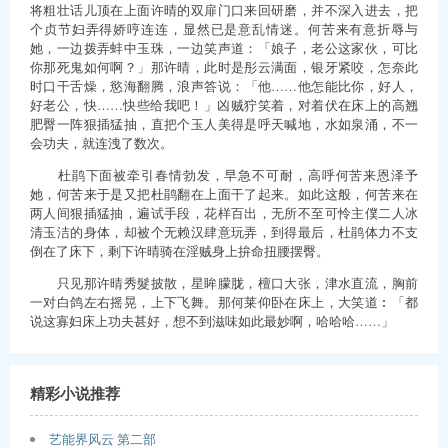
将粗壮话儿顶在上面许晴的双扉门口来回研磨，并不深入进去，把
个贞节妇弄得娇哼连连，显然已是意乱情迷。何苦来有意折辱与
她，一边拨弄蚌中玉珠，一边笑声道：「娘子，老公这家伙，可比
你那死鬼如何啊？」那许晴，此时是彤云满面，银牙紧咬，怎奈此
时口干舌燥，慾海翻腾，浪声答说：「他……他怎能比你，好人，
好老公，快……快些给我吧！」凶贼狞笑着，对着伏在床上的高翘
肥臀一阵狠插猛抽，直把个玉人美得是呼天喊地，水如泉涌，不一
会功夫，就连洩了数次。
杜鹃下面被牵引春情勃发，早急不可耐，高呼何苦来恩泽予
她，何苦来于是又把杜鹃翻在上面干了起来。如此这般，何苦来在
两人间狠插猛抽，遍试手段，花样百出，无所不至可怜主僕二人冰
清玉洁的身体，却被个无赖汉肆意玩弄，到得最后，杜鹃体力不支
倒在了床下，剩下许晴骑在淫贼身上拚命扭腰摆臀。
只见那许晴秀髮披散，星眸朦胧，檀口大张，津水直流，胸前
一对白鸽左右摇晃，上下飞舞。那何莱仰卧在床上，大笑道︰「都
说这寡妇床上功夫甚好，想不到滋味如此最妙啊，哈哈哈……」
精彩小说推荐
艺能界风云 第二部