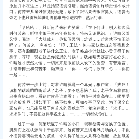
原意并不在这上，只是指望德贵引进，起始德贵怕许晴责怪不敢开
口，何苦来几遍讨信觉得无趣，放下了狠话要去报官抓人，德贵无
奈之下也只得按其吩咐将他事先引进园中，然后行事。
「哈哈哈，」只听何苦来轻声笑道：「在下何莱，别人都唤我
叫何苦来，听得小娘子素来守身如玉，特来见识见识。」许晴又羞
又愤，喝道︰「大胆贼人，你私闯民宅，难道……难道就不怕王法
吗？」何苦来一声冷笑：「哼，王法？你与家奴做出这等苟且之
事，还有脸面跟老子讲什幺王法。老子略施小计就让小贵子得了你
身子，哼哼，现在就是你报恩的时候！」犹如晴天霹雳打在心头，
许晴这才恍然大悟，一切原来是眼前贼人设下的圈套，有苦难言，
手指着德贵和何苦来，颤声道：「你……你们，原来，你……你们
一起……」
何苦来一步上前，对着许晴就是一个耳光，狠声道：「贱妇！
识相的话就乖乖听话从了老子，要不然惹恼了我，老子立马将你们
丑事宣扬出去，看到时候是谁难看！」许晴平时高高在上，哪里受
过这般羞辱，泪如雨下，痛不欲生，可如今事已至此，为了保全自
家名声，也只能屈服于何苦来的淫威之下，她泣声道︰「求求……
求求你们，不要把这件事说出去，一……一切都依你们。」
过了一会，何莱玩腻了许晴的小口，就和德贵与交换了位置，
腾身而上在桃源洞中干起事来。这何苦来是惯走风月场的人，不似
小德贵那初尝云雨的孩童，今儿得了这玉人儿有心逞能，故意颠鸾