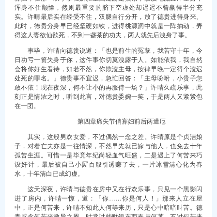
浑身不住颤慄，然则最重要的脐下空虚处却迟迟不曾赢得半分充
实。许晴最后实在经受不住，双腿自行分开，放了德贵进得身来。
此时，德贵分身早已经坚硬如铁，进得桃源洞中就是一阵抽动，弄
得这人妻欲仙欲死，不到一盏茶的功夫，两人就先后洩身了事。
事毕，许晴向德贵说道：「也是前生的冤孽，我苦守十年，今
日功亏一篑失身于你，这件事你切莫洩露于人。如能依我，我自然
会将你好生看待，如若不然，你欺淩主母，按律早晚一定得个淩迟
处死的罪名。」德贵事不宜迟，急忙回答：「主母吩咐，小贵子怎
敢不依！现在夜深，何不让小的再服侍一场？」许晴久疏乐事，此
刻正是情浓之时，听到此言，对德贵委婉一笑，于是两人又紧紧包
在一团。
第四章痛失节俏寡妇前后两遭厄
其实，这般男欢女爱，不过偶然一念之差。许晴原是个贞洁娘
子，对着亡夫亦是一往情深，不然早先就已嫁与他人，也免去十年
孤苦生涯。可惜一是毕竟年纪尚轻血气旺盛，二是遇上了何苦来巧
设奸计，最后被自己小厮百般引诱赚了去，一片冰雪清心化为春
水，十年清白已成幻虚。
这天深夜，许晴与德贵在房中又在行欢乐事，只见一个黑影闪
进了房内，许晴一惊，道：「你……你是何人！」那来人立在屋
中，正是何苦来，许晴不知此人何等来历，只是心中暗暗叫苦。德
贵感念何苦来教导之恩，时常讨些财银东西奉与何莱。不过何苦来