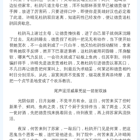
边扯些家常。杜鹃只道主母仁慈，浑不知那杯茶里早已被德贵做了
手脚，放进了厉害药，只要进得口中，即便你是英雄好汉也必定着
了此道。许晴见杜鹃双目迷离，知道药性已经发作，便让德贵送杜
鹃回房歇息。
杜鹃马上谢过主母，让德贵搀扶着，进了自己屋子就倒床沈睡
了过去。见杜鹃睡去，德贵捏了杜鹃一把见无有动作，当下便开始
替她宽衣，不一会就剥成了一只白羊，他又怕杜鹃惊动醒转，拿束
带将她双手反绑，撚开下巴塞进亵裤，这杜鹃被用药昏睡，浑身酸
软，哪来气力反抗，一会功夫就成了砧板上鱼肉，任其宰割。待得
骗奸得手，许晴先是故意责难杜鹃，又教杜鹃引进德贵以塞其口，
不几日再让德贵把何莱叫上。到最后为求稳妥，何莱还和德贵相约
时日分别淫乐。从此，寂寞闺房不觉孤苦，烟花夜景再添绮靡，直
把一个贞节圣地变成了个欢乐教坊。
尾声逞淫威暴兇徒一箭射双姝
光阴似箭，日月如梭，不觉半月有余。这日，何苦来买了些时
新果子、鲜鸡、鱼肉之类，找了个厨子安排停当，装了两盒，又买
一瓮好酒，先把德贵找来挑着回去，待到夜里，再上得苏家风流快
活。
夜深，何苦来到了苏家，一敲后门，杜鹃开门见是何莱，把这
恶鬼当个恩客一般，连忙迎他进去。到了院中，何苦来直入许晴闺