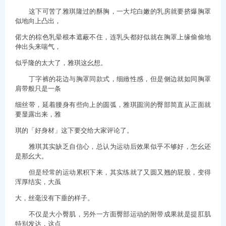
这下可苦了雅琪隆过的酥胸，一大坨白嫩的乳房就要挤爆胸罩
似地向上凸出，
偌大的棕色乳晕根本遮蔽不住，连乳头都好似就在胸罩上缘偷偷地
伸出头来喘气，
似乎隆的太大了，雅琪这幺想。
丁字裤的花边与胸罩同款式，细緻性感，但是侧边就如同胸罩
肩带般只是一条
细丝带，延着腰身有些向上的圆弧，雅琪圆润的臀部简直从正面就
要显露出来，雅
琪的「好身材」这下要交给大家评论了。
雅琪其实缺乏自信心，总认为运动后效果似乎不够好，怎幺还
是那幺大。
但是经常的运动累积下来，其实练就了又圆又翘的屁股，变得
浑厚结实，大虽
大，丝毫没有下垂的样子。
不仅是大小臀肌，另外一方面臀部运动的附带成果就是提肛肌
特别发达，这点