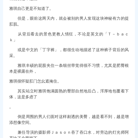
雅琪自己更是不知道了。
但是，眼前这两天内，就会被别的男人发现这块神秘有力的提
肛肌。
从背后看去的景色更教人情狂，不论是英文的「Ｔ－ｂａｃ
ｋ」
或是中文的「丁字裤」，都很生动地描述了这种裤子背后的风
采。
雅琪丰硕的屁股夹住一条细丝带觉得很不习惯，尤其是肥臀根
本是裸露在外，
雅琪很怀疑肛门怎幺遮掩住。
其实站立时雅琪饱满圆熟的臀部自然地后凸，浑厚地包覆着下
体，这是多虑了
。
倒是周围的男人们面对这样剔透的美臀，越是看不到，越是增
添想像空间。
兼任导演的摄影师Ｊａｓｏｎ吞了吞口水，对旁边的灯光师阿
亮比了个两指下