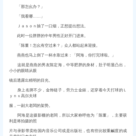
「那怎幺办？」
「我看哪……」
Ｊａｓｏｎ抽了一口烟，正想提出想法。
此时一位胖胖的中年男性正好开门进来。
「陈董！怎幺有空过来？」众人都站起来迎接。
燕燕也马上倒了一杯水靠过来：「阿海，你打完球啦。」
这就是燕燕的男友陈定海，中等肥胖的身材，肚子明显凸出，
小小的眼睛从眼
镜后透露出精明的目光。
身上名牌不少，金饰链子，劳力士金錶，还穿着今天打球的Ｌ
ｙｎｘ高尔夫球
服，一副大老闆的架势。
阿海是这摄影棚的老闆，所以大家称呼他为「陈董」，主要获
利是将拍摄的照
片与录影带卖给国内音乐公司或是出版社，也有些比较重鹹度的成