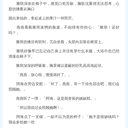
雅琪深坐在椅子中，感觉口乾舌燥，脑筋沈重得无法思考，心
脏彷彿要从胸口
跳出来似的，拿起桌上的果汁一仰而尽。
燕燕看着雅琪迷惘的脸庞，不由得有些担心：「雅琪！还好
吗？」
雅琪彷彿没有听到，兀自坐着，头部向后靠在椅背上。
雅琪好像早已忘记自己身上并没有穿什幺衣服，大浴巾也已经
滑落在椅子下。
雅琪深深的呼吸着，胸罩难以遮蔽的巨乳高高地起伏。
「燕燕，放心啦，慢慢就好了。」
阿海在旁边安慰：「对了，燕燕，等一下你先回去吧，我们会
照顾她。」
燕燕听了一愣：「阿海，这是我变装的姊妹耶。」
「所以我说过会照顾她啊！」
阿海点了一支烟，一副不以为意的样子：「她不是很缺钱吗？
我会多给她一些