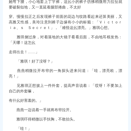
她弯下腰，小心地套上丁字裤，这幺小的裤子彷彿稍微用力拉扯就
要破裂似地，又一直延着腿部捲曲，不太好
穿。慢慢拉正之后发现裤子前面的花边与纹路看起来还算美丽，又
高雅又性感，美玲注意到裤子边缘有小小的标籤：「Ｖｉｃｔｏｒ
ｉａ、ｓ Ｓｅｃｒｅｔ」，「难怪这幺漂亮。」雅琪心想。
雅琪侧过身，对着落地的大镜子看看后面，不由地耳根发热：
「天哪！这怎幺
走得出去！……」
「雅琪！好了没呀？」
燕燕稍微拉开布帘的一角探头进来问道：「哇，漂亮欧，漂
亮！」
见雅琪正想披上一件外套，提高声音说着：「哎呀！不要加上
自己的外套嘛，
有什幺好害羞的。」
燕燕一边说着一手就将布帘拉开。
雅琪吓得稍微以手扶胸，不敢抬头。
「哇！」