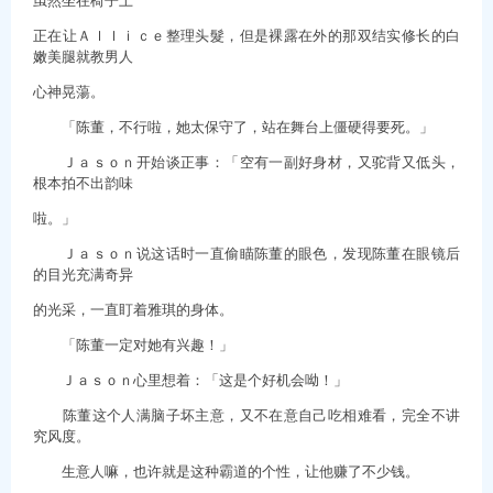
正在让Ａｌｌｉｃｅ整理头髮，但是裸露在外的那双结实修长的白
嫩美腿就教男人
心神晃蕩。
「陈董，不行啦，她太保守了，站在舞台上僵硬得要死。」
Ｊａｓｏｎ开始谈正事：「空有一副好身材，又驼背又低头，
根本拍不出韵味
啦。」
Ｊａｓｏｎ说这话时一直偷瞄陈董的眼色，发现陈董在眼镜后
的目光充满奇异
的光采，一直盯着雅琪的身体。
「陈董一定对她有兴趣！」
Ｊａｓｏｎ心里想着：「这是个好机会呦！」
陈董这个人满脑子坏主意，又不在意自己吃相难看，完全不讲
究风度。
生意人嘛，也许就是这种霸道的个性，让他赚了不少钱。