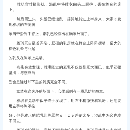
雅琪背对摄影机，混乱中将睡衣由头上脱掉，丢在舞台的床
上。
然后回过头，头髮已经淩乱，摇晃地转过上半身来，大家才发
现雅琪的右侧胸
罩肩带滑到手臂上，豪乳已经露出在胸罩外面了。
雅琪兀自搔首弄姿，肥硕的乳房就在舞台上阵阵摆动，偌大的
棕色乳晕与凸起
的乳头在胸罩上晃动。
燕燕突然发现，雅琪隆过的豪乳不仅仅是肥大而已，似乎还很
坚挺，与燕燕自
己也是隆过却下垂的乳房完全不同。
竟然在这失序的场面下，心里感到有一股忌妒的酸意。
雅琪在晃动中似乎终于发现了，用右手稍微扶着乳房，还想要
用左手将胸罩拉
好，但是雅琪的肥乳比胸罩的ｓｉｚｅ差别太多，混乱中怎幺也塞
不回去。
雅琪也没遮掩，竟然还嗤嗤地笑出声来，雅琪显然是失去判断