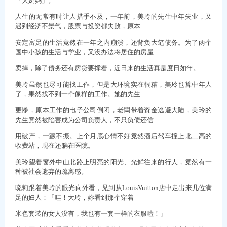
人生的无常有时让人措手不及，一年前，美玲的先生中年失业，又
遇到经济不景气，股票与投资都失败，原本
安定富足的生活竟然在一年之内崩溃，还背负大笔债务。为了两个
国中小孩的生活与学业，又没办法将居住的房屋
卖掉，除了债务还有房贷要撑着，近日来的生活真是度日如年。
美玲虽然也尽可能找工作，但是大环境实在很糟，美玲也算中年人
了，果然找不到一个像样的工作。她的先生
更惨，原本工作的电子公司倒闭，老闆带着资金逃避大陆，美玲的
先生竟然被陷害成为公司负责人，不只负债还信
用破产，一蹶不振。上个月底心情不好竟然酒后驾车撞上北二高的
收费站，现在还躺在医院。
美玲望着窗外中山北路上明亮的阳光、光鲜往来的行人，竟然有一
种被社会遗弃的疏离感。
晓莉跟着美玲的眼光向外看，见到从LouisVuitton店中走出来几位满
足的妇人：「哇！大玲，妳看到那个穿着
米色套装的女人没有，我也有一套一样的衣服噎！」