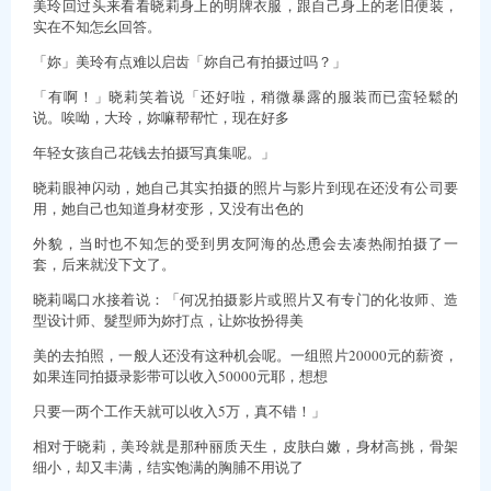
美玲回过头来看看晓莉身上的明牌衣服，跟自己身上的老旧便装，
实在不知怎幺回答。
「妳」美玲有点难以启齿「妳自己有拍摄过吗？」
「有啊！」晓莉笑着说「还好啦，稍微暴露的服装而已蛮轻鬆的
说。唉呦，大玲，妳嘛帮帮忙，现在好多
年轻女孩自己花钱去拍摄写真集呢。」
晓莉眼神闪动，她自己其实拍摄的照片与影片到现在还没有公司要
用，她自己也知道身材变形，又没有出色的
外貌，当时也不知怎的受到男友阿海的怂恿会去凑热闹拍摄了一
套，后来就没下文了。
晓莉喝口水接着说：「何况拍摄影片或照片又有专门的化妆师、造
型设计师、髮型师为妳打点，让妳妆扮得美
美的去拍照，一般人还没有这种机会呢。一组照片20000元的薪资，
如果连同拍摄录影带可以收入50000元耶，想想
只要一两个工作天就可以收入5万，真不错！」
相对于晓莉，美玲就是那种丽质天生，皮肤白嫩，身材高挑，骨架
细小，却又丰满，结实饱满的胸脯不用说了