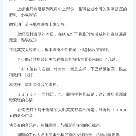
上缘也只有遮蔽到乳房中上部份，雅琪被过小号的胸罩挤压的
肥乳，形成深陷
的乳沟，嚣张地在睡衣上缘绽放。
丝织质料透明的本质，在镁光灯下将雅琪性感成熟的身躯展露
无遗，雅琪也知
道这其实太过透明，根本遮掩不住春光，但总比没穿的好。
至少能让雅琪鼓起勇气在摄影机前搔首弄姿来回走了几趟。
「好！脸转向右侧，对对对，就是这样，下巴稍微抬高，眼皮
稍微闭，很好，
就这样，露出勾引我的眼神。」
Ｊａｓｏｎ一面拍照，也一面指挥并且鼓励，这让雅琪渐渐放
鬆紧张的心情。
在镁光灯下对于週遭的人影其实都看不清楚，只听到Ｊａｓｏ
ｎ的命令声音、
快节奏的音乐声、相机啪嚓、与摄影机转动的机械声。
周围的工作人员来回走动与低声的交谈吵杂，彷彿相当遥远。