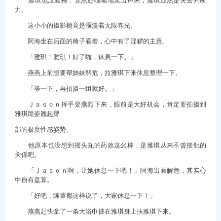
力。
这小小的摄影棚竟是瀰漫着无限春光。
阿海坐在后面的椅子看着，心中有了淫秽的主意。
「雅琪！雅琪！好了啦，休息一下。」
燕燕上前想要帮姊妹解危，拉雅琪下来休息整理一下。
「等一下，再拍摄一组就好。」
Ｊａｓｏｎ挥手要燕燕下来，眼前是大好机会，肯定要拍摄到
雅琪跪姿翘起臀
部的极度性感姿势。
他原本也没想到摇头丸的药效这幺棒，是雅琪从来不曾接触的
关係吧。
「Ｊａｓｏｎ啊，让她休息一下吧！」阿海出面解危，其实心
中自有盘算。
「好吧，陈董都这样说了，大家休息一下！」
燕燕赶快拿了一条大浴巾披在雅琪身上扶雅琪下来。