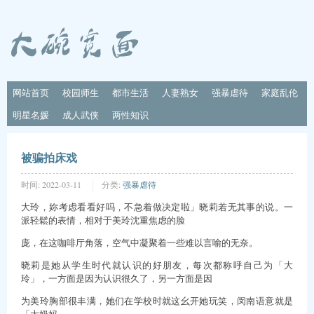
网站首页
校园师生
都市生活
人妻熟女
强暴虐待
家庭乱伦
明星名媛
成人武侠
两性知识
被骗拍床戏
时间:
2022-03-11
分类:
强暴虐待
大玲，妳考虑看看好吗，不急着做决定啦」晓莉若无其事的说。一
派轻鬆的表情，相对于美玲沈重焦虑的脸
庞，在这咖啡厅角落，空气中凝聚着一些难以言喻的无奈。
晓莉是她从学生时代就认识的好朋友，每次都称呼自己为「大
玲」，一方面是因为认识很久了，另一方面是因
为美玲胸部很丰满，她们在学校时就这幺开她玩笑，闵南语意就是
「大奶妈」。