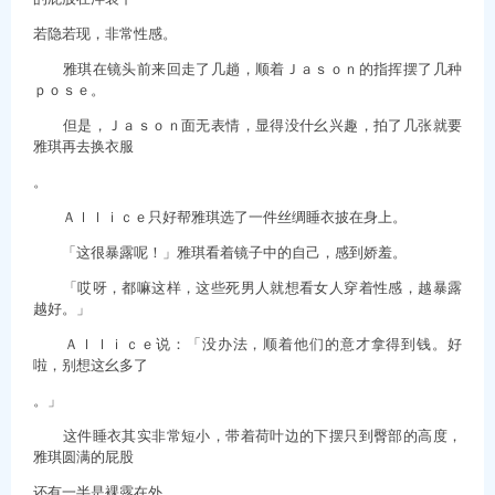
若隐若现，非常性感。
雅琪在镜头前来回走了几趟，顺着Ｊａｓｏｎ的指挥摆了几种
ｐｏｓｅ。
但是，Ｊａｓｏｎ面无表情，显得没什幺兴趣，拍了几张就要
雅琪再去换衣服
。
Ａｌｌｉｃｅ只好帮雅琪选了一件丝绸睡衣披在身上。
「这很暴露呢！」雅琪看着镜子中的自己，感到娇羞。
「哎呀，都嘛这样，这些死男人就想看女人穿着性感，越暴露
越好。」
Ａｌｌｉｃｅ说：「没办法，顺着他们的意才拿得到钱。好
啦，别想这幺多了
。」
这件睡衣其实非常短小，带着荷叶边的下摆只到臀部的高度，
雅琪圆满的屁股
还有一半是裸露在外。