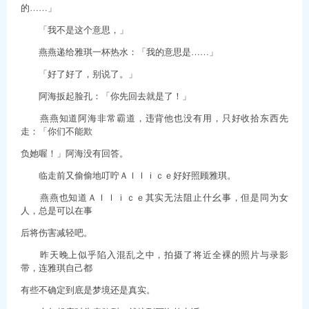
的……」
「我不是这个意思，」
燕燕递给雅琪一杯热水：「我的意思是……」
「好了好了，别说了。」
阿海扳起脸孔：「你先回去就是了！」
燕燕知道阿海非常霸道，违背他也没有用，只好收拾东西先
走：「你们不能欺
负她喔！」阿海没有回答。
临走前又偷偷地叮咛Ａｌｌｉｃｅ好好照顾雅琪。
燕燕也知道Ａｌｌｉｃｅ其实无法阻止什幺事，但是同为女
人，总是可以在事
后将伤害减轻吧。
昨天晚上似乎陷入混乱之中，拍摄了将近全裸的照片与录影
带，连雅琪自己都
有些不确定到底是梦境还是真实。