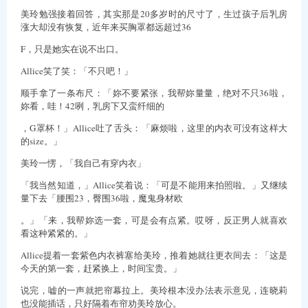
美玲勉强接着回答，其实那是20多岁时的尺寸了，生过孩子后乳房
涨大却没有恢复，近年来买胸罩都远超过36
F，只是她实在说不出口。
Allice笑了笑：「不只吧！」
顺手拿了一条布尺：「妳不要紧张，我帮妳量量，绝对不只36啦，
妳看，哇！42咧，乳房下又蛮纤细的
，G罩杯！」Allice吐了舌头：「麻烦啦，这里的内衣可没有这样大
的size。」
美玲一愣，「我自己有穿内衣」
「我当然知道，」Allice笑着说：「可是不能用来拍照啦。」又继续
量下去「腰围23，臀围36啦，魔鬼身材欧
。」「来，我帮妳选一套，可是会有点紧。哎呀，反正男人就喜欢
看这种紧紧的。」
Allice提着一套紫色内衣裤塞给美玲，推着她就往更衣间去：「这是
今天的第一套，赶紧换上，时间宝贵。」
说完，嘘的一声就把帘幕拉上。美玲根本没办法表示意见，连晓莉
也没能插话，只好隔着布帘劝美玲放心。