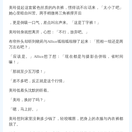
美玲提起这套紫色丝质的内衣裤，愣得说不出话来，「太小了吧」
她心里暗自叫苦。两手稍微将三角裤撑开后
，更是倒吸一口气，差点叫出声来。「这是丁字裤！」
美玲转身就想离开，心想：「不行，放弃吧。」
布帘外头却听到晓莉与Allice呱啦呱啦聊了起来：「照相一组还是两
万左右吧？」
「应该是。」Allice想了想：「现在都是与摄影合併啦，省时间
嘛！」
「那就至少五万喽！」
「差不多吧，反正就是这个行情」
美玲低着头沈默的听着。
「美玲，换好了吗？」
「嗯，马上好。」
美玲想到家里没剩多少钱了，轻咬嘴唇，把身上的衣服与内衣裤都
脱了。