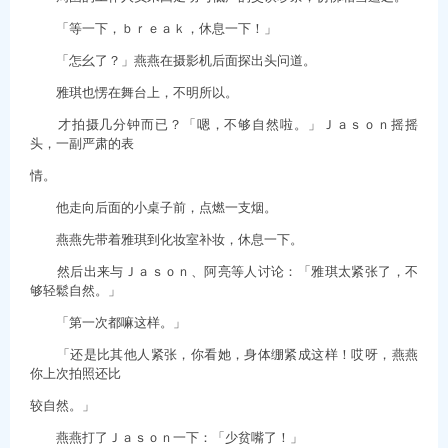
「等一下，ｂｒｅａｋ，休息一下！」
「怎幺了？」燕燕在摄影机后面探出头问道。
雅琪也愣在舞台上，不明所以。
才拍摄几分钟而已？「嗯，不够自然啦。」Ｊａｓｏｎ摇摇
头，一副严肃的表
情。
他走向后面的小桌子前，点燃一支烟。
燕燕先带着雅琪到化妆室补妆，休息一下。
然后出来与Ｊａｓｏｎ、阿亮等人讨论：「雅琪太紧张了，不
够轻鬆自然。」
「第一次都嘛这样。」
「还是比其他人紧张，你看她，身体绷紧成这样！哎呀，燕燕
你上次拍照还比
较自然。」
燕燕打了Ｊａｓｏｎ一下：「少贫嘴了！」