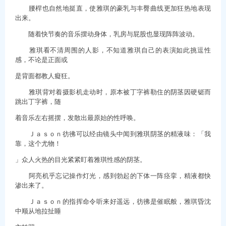
腰桿也自然地挺直，使雅琪的豪乳与丰臀曲线更加狂热地表现
出来。
随着快节奏的音乐摆动身体，乳房与屁股也显现阵阵波动。
雅琪看不清周围的人影，不知道雅琪自己的表演如此挑逗性
感，不论是正面或
是背面都教人癡狂。
雅琪背对着摄影机走动时，原本被丁字裤勒住的阴茎因硬铤而
跳出丁字裤，随
着音乐左右摇摆，发散出最原始的性呼唤。
Ｊａｓｏｎ彷彿可以经由镜头中闻到雅琪阴茎的精液味：「我
靠，这个尤物！
」众人火热的目光紧紧盯着雅琪性感的阴茎。
阿亮机乎忘记操作灯光，感到勃起的下体一阵痉挛，精液都快
渗出来了。
Ｊａｓｏｎ的指挥命令听来好遥远，彷彿是催眠般，雅琪昏沈
中顺从地拉扯睡