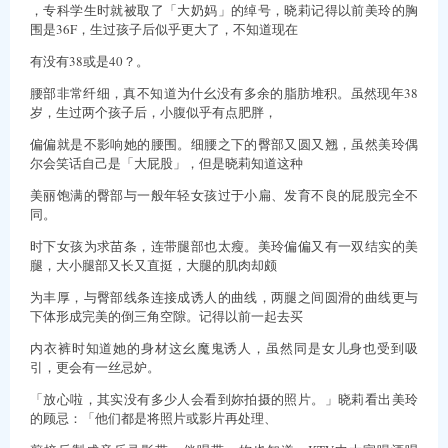
，专科学生时就被取了「大奶妈」的绰号，晓莉记得以前美玲的胸
围是36F，生过孩子后似乎更大了，不知道现在
有没有38或是40？。
腰部非常纤细，真不知道为什幺没有多余的脂肪堆积。虽然现年38
岁，生过两个孩子后，小腹似乎有点肥胖，
偏偏就是不影响她的腰围。细腰之下的臀部又圆又翘，虽然美玲偶
尔会笑话自己是「大屁股」，但是晓莉知道这种
美丽饱满的臀部与一般年轻女孩过于小扁、发育不良的屁股完全不
同。
时下女孩为求苗条，连带腿部也太瘦。美玲偏偏又有一双结实的美
腿，大小腿部又长又直挺，大腿的肌肉却颇
为丰厚，与臀部线条连接成诱人的曲线，两腿之间圆滑的曲线更与
下体形成完美的倒三角空隙。记得以前一起去买
内衣裤时知道她的身材这幺魔鬼诱人，虽然同是女儿身也受到吸
引，更会有一丝忌妒。
「放心啦，其实没有多少人会看到妳拍摄的照片。」晓莉看出美玲
的顾忌：「他们都是将照片或影片再处理、