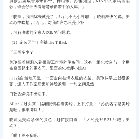
剪接后製成音乐录影带、伴唱带。妳也知道，KTV中大家喝酒唱
歌，谁会仔细去看清楚录影带中的人嘛。」
「哎呀，我陪妳去就是了，5万元不无小补耶。」晓莉爽快的说。美
玲心中暗想，5万元，对我而言岂只是小补
，可解决眼前全家人吃饭的问题呢。
（2）定装照与丁字裤The T-Back
「三围多少？」
美玲跟着晓莉来到摄影工作室的準备间，这有一组化妆台与一个用
布帘围起来的更衣间。里面的化妆师小姐Al
lice很自然地问道，一面走向挂满衣服的衣架。美玲从早上就很紧
张，进入工作室后更加神经紧绷，一时之间竟然
口乾舌燥说不出话来。
Allice回过头来，隔着眼镜看着美玲，上下打量：「妳的名字是美玲
是吧，很丰满喔！」
晓莉见美玲紧张的脸色，赶忙接口道：「大约是36F-23-34吧，美
玲？」
「嗯！差不多吧」