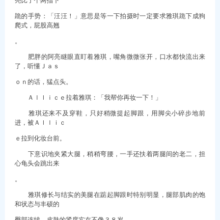
跪的手势：「汪汪！」意思是等一下拍摄时一定要求雅琪跪下成狗
爬式，屁股高翘
。
肥胖的阿亮瞇眼直盯着雅琪，嘴角微微张开，口水都快流出来
了，听懂Ｊａｓ
ｏｎ的话，猛点头。
Ａｌｌｉｃｅ拉着雅琪：「我帮你再妆一下！」
雅琪还来不及穿鞋，只好稍微提起脚跟，用脚尖小碎步地前
进，被Ａｌｌｉｃ
ｅ拉到化妆台前。
下意识地夹紧大腿，稍稍弯腰，一手还扶着两腿间的老二，担
心龟头会跳出来
。
雅琪修长与结实的美腿在踮起脚跟时特别明显，腿部肌肉的饱
和状态与丰硕的
臀部连续，皮肤的紧度实在不像３８岁。