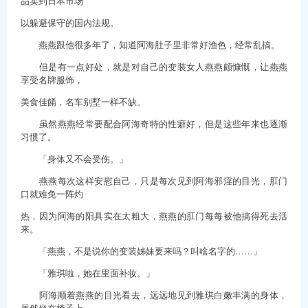
品卖到日本市场
以躲避保守的国内法规。
燕燕跟他很多年了，知道阿海肚子里非常好渔色，经常乱搞。
但是有一点好处，就是对自己的变装女人燕燕颇慷慨，让燕燕
享受名牌服饰，
美食佳餚，名车别墅一样不缺。
虽然燕燕经常要配合阿海奇特的性癖好，但是这些年来也逐渐
习惯了。
「身体又不会受伤。」
燕燕每次这样安慰自己，只是每次见到阿海邪淫的目光，肛门
口就难免一阵灼
热，因为阿海的阳具实在太粗大，燕燕的肛门每每被他搞得死去活
来。
「燕燕，不是说你的变装姊妹要来吗？叫啥名字的……」
「雅琪啦，她在里面补妆。」
阿海顺着燕燕的目光看去，远远地见到雅琪白嫩丰满的身体，
虽然坐在椅子上