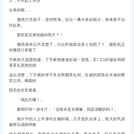
片，今天赶工沖洗
出来的喔。」
雅琪打开袋子，背对阿海，拉出一叠大张的相片，身体禁不住
抖起来。
那些是后来拍摄的照片？！
雅琪根本记不清楚了，什幺时候跪在床上拍照了？，摄影机正
对雅琪只穿着丁
字裤的大屁股拍摄，丁字裤稍微皱折成一直线，肛门口的皱纹和阴
茎睪丸竟然拍得
这幺清楚，丁字裤的带子夹在两颗睪丸间，壮硕的阴茎在丰满的臀
部之间，稀疏的
阴毛也非常显着。
「我的天哪！」
雅琪吓得一身冷汗：「这根本是全裸嘛，我是清醒的吗？」
相片中的人上半身向左侧斜顷，几乎是趴在床上，偌大的乳房
被挤压成肉球般
地向侧面爆出，脸部也由左侧斜向后看，眼皮半开，目光有些暧