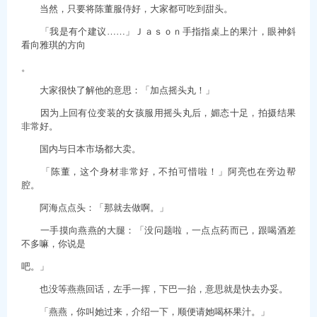
当然，只要将陈董服侍好，大家都可吃到甜头。
「我是有个建议……」Ｊａｓｏｎ手指指桌上的果汁，眼神斜
看向雅琪的方向
。
大家很快了解他的意思：「加点摇头丸！」
因为上回有位变装的女孩服用摇头丸后，媚态十足，拍摄结果
非常好。
国内与日本市场都大卖。
「陈董，这个身材非常好，不拍可惜啦！」阿亮也在旁边帮
腔。
阿海点点头：「那就去做啊。」
一手摸向燕燕的大腿：「没问题啦，一点点药而已，跟喝酒差
不多嘛，你说是
吧。」
也没等燕燕回话，左手一挥，下巴一抬，意思就是快去办妥。
「燕燕，你叫她过来，介绍一下，顺便请她喝杯果汁。」