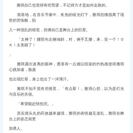
雅琪自己也觉得有些荒谬，不记得方才是如何走路的。
渐渐地，在音乐节奏中、炙热的镁光灯下，雅琪彷彿脱离了现
世的苦恼般，陷
入一种混乱的错觉，彷彿自己是舞台上的巨星。
「太棒了！腰部向左侧倾斜，对，俩手叉腰，来，笑一个！Ｏ
Ｋ！太美丽了！
」
雅琪露出迷离的眼神，逐渐有一点难以招架的灼热感使得雅琪
心跳加速，脸庞
也出现红晕，身上也出了一涔薄汗。
雅琪不知不觉有些摇晃，「有点晕！」雅琪心想，以为是灯光
与音乐的关係。
「希望能赶快拍完。」
其实摇头丸的药效越来越强，雅琪的表情越见迷乱，雅琪在舞
台上的姿态就更
加诱人。