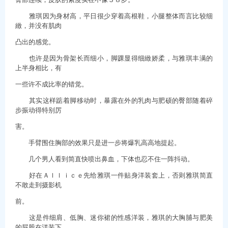
雅琪因为身材高，平日很少穿着高根鞋，小腿整体而言比较细
緻，并没有肌肉
凸出的感觉。
也许是因为骨架长而细小，脚踝显得细緻娇柔，与雅琪丰满的
上半身相比，有
一些许不成比率的错觉。
其实这样踮着脚移动时，暴露在外的乳肉与肥硕的臀部随着碎
步振动得特别厉
害。
手臂围住胸部的效果只是进一步将爆乳高高地提起。
几个男人看到简直快喷出鼻血，下体也忍不住一阵抖动。
好在Ａｌｌｉｃｅ先给雅琪一件贴身洋装套上，否则雅琪简直
不敢走到摄影机
前。
这是件细肩、低胸、迷你裙的性感洋装，雅琪的大胸脯与肥美
的屁股在洋装下