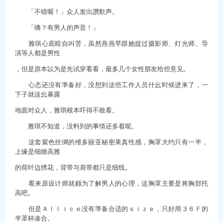
「不错喔！」众人发出讚歎声。
「咦？有男人的声音！」
雅琪心底暗自叫苦，虽然燕燕早跟她提过摄影师、灯光师、导
演等人都是男性
，但是原本以为是先试穿看看，最多几个女性朋友给些意见。
心态还没有準备好，没想到这些工作人员什幺时候进来了，一
下子就这幺暴露
地面对众人，雅琪根本吓得不敢看。
雅琪不知道，没料到的事情还多着呢。
这套紫色丝绸的维多丽亚秘密果真性感，胸罩大约只有一半，
上缘是细緻高雅
的荷叶边绣花，背带与肩带都只是细线。
看来原设计师就颇为了解男人的心理，这胸罩主要是将胸部托
高吧。
但是Ａｌｌｉｃｅ没有準备合适的ｓｉｚｅ，只好用３６Ｆ的
半罩杯凑合。