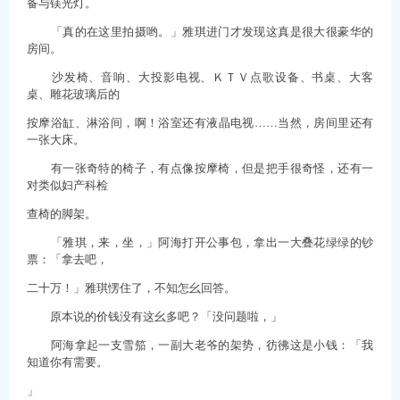
备与镁光灯。
「真的在这里拍摄哟。」雅琪进门才发现这真是很大很豪华的
房间。
沙发椅、音响、大投影电视、ＫＴＶ点歌设备、书桌、大客
桌、雕花玻璃后的
按摩浴缸、淋浴间，啊！浴室还有液晶电视……当然，房间里还有
一张大床。
有一张奇特的椅子，有点像按摩椅，但是把手很奇怪，还有一
对类似妇产科检
查椅的脚架。
「雅琪，来，坐，」阿海打开公事包，拿出一大叠花绿绿的钞
票：「拿去吧，
二十万！」雅琪愣住了，不知怎幺回答。
原本说的价钱没有这幺多吧？「没问题啦，」
阿海拿起一支雪笳，一副大老爷的架势，彷彿这是小钱：「我
知道你有需要。
」