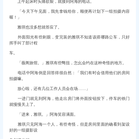
上午起床时头痛欲裂，就接到阿海的电话。
「今天下午见面，我先拿钱给你，顺便再计划下一组拍摄内容
喔！」
雅琪也没多想就答应了。
外面阳光有些刺眼，变完装的雅琪不知道该搭哪路公车，只好
挥手叫了部计程
车。
「薇阁旅馆。」雅琪有些彆扭，怎幺会约在这种奇怪的地方。
电话中阿海倒是回答得很自然：「我们有时会借用他们的房间
拍摄嘛。
放心啦，还有几位工作人员会在场……」
一进门就见到阿海，他走出房门将外面按钮按下，停车的铁门
就慢慢关上了。
「进来，雅琪。」阿海笑容满面。
雅琪只见阿海一个人，有些奇怪，但是房间里面的确看到架设
好的一组摄影设