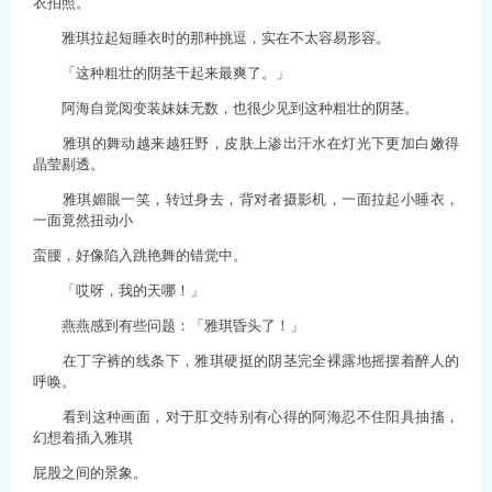
衣拍照。
雅琪拉起短睡衣时的那种挑逗，实在不太容易形容。
「这种粗壮的阴茎干起来最爽了。」
阿海自觉阅变装妹妹无数，也很少见到这种粗壮的阴茎。
雅琪的舞动越来越狂野，皮肤上渗出汗水在灯光下更加白嫩得
晶莹剔透。
雅琪媚眼一笑，转过身去，背对者摄影机，一面拉起小睡衣，
一面竟然扭动小
蛮腰，好像陷入跳艳舞的错觉中。
「哎呀，我的天哪！」
燕燕感到有些问题：「雅琪昏头了！」
在丁字裤的线条下，雅琪硬挺的阴茎完全裸露地摇摆着醉人的
呼唤。
看到这种画面，对于肛交特别有心得的阿海忍不住阳具抽搐，
幻想着插入雅琪
屁股之间的景象。