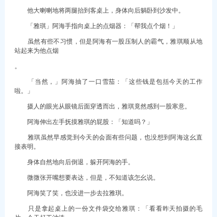
他大喇喇地将两腿抬到客桌上，身体向后躺卧到沙发中。
「雅琪」阿海手指向桌上的点烟器：「帮我点个烟！」
虽然有些不习惯，但是阿海有一股压制人的霸气，雅琪顺从地
站起来为他点烟
。
「当然，」阿海抽了一口雪茄：「这些钱是包括今天的工作
啦。」
摄人的眼光从眼镜后面穿透而出，雅琪竟然感到一股寒意。
阿海伸出左手抚摸雅琪的屁股：「知道吗？」
雅琪虽然早感觉到今天的会面有些问题，也没想到阿海这幺直
接表明。
身体自然地向后倒退，躲开阿海的手。
微微张开嘴想要表达，但是，不知道该怎幺说。
阿海笑了笑，也没进一步去拉雅琪。
只是拿起桌上的一份文件袋交给雅琪：「看看昨天拍摄的毛