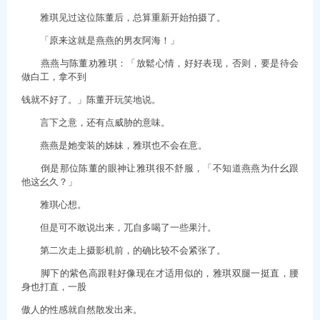
雅琪见过这位陈董后，总算重新开始拍摄了。
「原来这就是燕燕的男友阿海！」
燕燕与陈董劝雅琪：「放鬆心情，好好表现，否则，要是待会
做白工，拿不到
钱就不好了。」陈董开玩笑地说。
言下之意，还有点威胁的意味。
燕燕是她变装的姊妹，雅琪也不会在意。
倒是那位陈董的眼神让雅琪很不舒服，「不知道燕燕为什幺跟
他这幺久？」
雅琪心想。
但是可不敢说出来，兀自多喝了一些果汁。
第二次走上摄影机前，的确比较不会紧张了。
脚下的紫色高跟鞋好像现在才适用似的，雅琪双腿一挺直，腰
身也打直，一股
傲人的性感就自然散发出来。