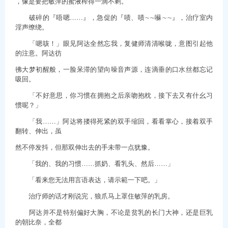
，像是要把敏萍的蜜液榨得一滴不剩。
破碎的『唔嗯……』，急促的『啧、啧∼∼囌∼∼』，治疗室内
淫声缭绕。
「嗯咳！」眼见阿达全然忘我，复健师清清喉咙，意图引起他
的注意。阿达彷
彿大梦初醒般，一脸呆滞的望向噪音声源，连滴垂的口水丝都忘记
吸回。
「不好意思，你习惯在拥抱之后亲吻抱枕，接下去又有什幺习
惯呢？」
「我……」阿达将搂得死紧的双手缩回，看看掌心，接着双手
翻转、伸出，虽
然不停发抖，但那双伸出去的手未带一点犹豫。
「我的、我的习惯……抓奶、看乳头、然后……」
「看来您无法用言语表达，请示範一下吧。」
治疗师的话才刚说完，狼爪马上罩住敏萍的乳房。
阿达并不是特别偏好大胸，不论是贫乳的长门大神，还是巨乳
的朝比奈，全都