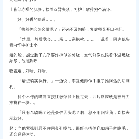
士背部赤裸的肌肤，接着双臂夹紧，将护士敏萍抱个满怀。
好、好香的味道……。
「接着你会怎幺做呢？」还来不及陶醉，复健师又开口催赶。
「然后、然后我会……亲……亲抱枕……。」说着，阿达低头
看向怀中护士小
姐的脸，感觉脑子几乎要炸掉似的焚烧，空气好像也跟着体温燃烧
殆尽，他感到呼
吸困难，好喘、好喘。
「请您确实执行。」一边说，李复健师伸手推了推阿达的后脑
杓。
抖个不停的嘴唇直接往敏萍脸上撞过去，四片唇瓣硬是被外力
推挤在一块儿。
「只有亲吻吗？还是会伸舌头呢？啊、您不用回答我，直接表
示就好。」
起；当他紧张到忍不住用鼻孔喷气，那纤长捲俏宛如扇子的睫毛，
还会轻轻搧动。