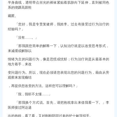
半身曲线，透明带点丝光的裤袜紧贴着肌肤向下延伸，直到被同色
系的绕踝高跟鞋
藏匿。
「您好，我是专责复健师，我姓李。过去有接受过行为治疗的
经验吗？」
「没有……。」
「那我跟您简单的解释一下，认知治疗就是以改变思考形式，
来减缓或解除以
情绪为主的问题行为，像是恐慌或忧郁；行为治疗则是从最基本的
地方着手，来改
变问题行为。所以，现在必须请您表现出您的问题行为，藉由从旁
观察来发现癥结
，再提供您改变的方法。这样您可以理解吗？」
「我，我听不太懂……」
「那我换个方式说。首先，请把抱枕拿出来借我看一下。」李
医师接过阿达递
出的抱枕，看了看，又对刚刚陪同过来的护士敏萍招手。