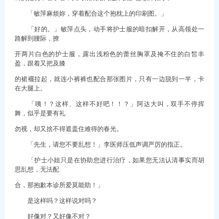
「敏萍麻烦妳，穿着配合这个抱枕上的印刷图。」
「好的。」敏萍点头，动手将护士服的暗扣解开，从高领处一
路解到腰际，撩
开两片白色的护士服，露出浅粉色的蕾丝胸罩及掩不住的白皙丰
盈，跟着又把及膝
的裙襬拉起，就连小裤裤也配合那张图片，只有一边脱到一半，卡
在大腿上。
「咦！？这样、这样不好吧！！？」阿达大叫，双手不停挥
舞，似乎是要有礼
勿视，却又捨不得遮盖住难得的春光。
「先生，请您不要乱想！」李医师压低声调严厉的指正。
「护士小姐只是在协助您进行治疗，如果您无法认清事实而胡
思乱想，无法配
合，那抱歉本诊所爱莫能助！」
是这样吗？这样说对吗？
好像对？又好像不对？