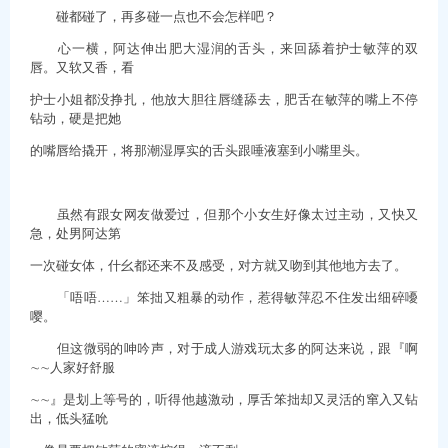
碰都碰了，再多碰一点也不会怎样吧？
心一横，阿达伸出肥大湿润的舌头，来回舔着护士敏萍的双
唇。又软又香，看
护士小姐都没挣扎，他放大胆往唇缝舔去，肥舌在敏萍的嘴上不停
钻动，硬是把她
的嘴唇给撬开，将那潮湿厚实的舌头跟唾液塞到小嘴里头。
虽然有跟女网友做爱过，但那个小女生好像太过主动，又快又
急，处男阿达第
一次碰女体，什幺都还来不及感受，对方就又吻到其他地方去了。
「唔唔……」笨拙又粗暴的动作，惹得敏萍忍不住发出细碎嚘
嘤。
但这微弱的呻吟声，对于成人游戏玩太多的阿达来说，跟『啊
∼∼人家好舒服
∼∼』是划上等号的，听得他越激动，厚舌笨拙却又灵活的窜入又钻
出，低头猛吮