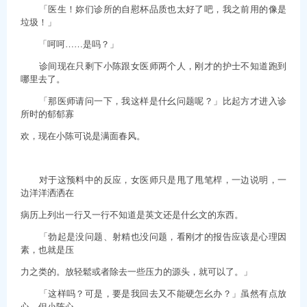
「医生！妳们诊所的自慰杯品质也太好了吧，我之前用的像是
垃圾！」
「呵呵……是吗？」
诊间现在只剩下小陈跟女医师两个人，刚才的护士不知道跑到
哪里去了。
「那医师请问一下，我这样是什幺问题呢？」比起方才进入诊
所时的郁郁寡
欢，现在小陈可说是满面春风。
对于这预料中的反应，女医师只是甩了甩笔桿，一边说明，一
边洋洋洒洒在
病历上列出一行又一行不知道是英文还是什幺文的东西。
「勃起是没问题、射精也没问题，看刚才的报告应该是心理因
素，也就是压
力之类的。放轻鬆或者除去一些压力的源头，就可以了。」
「这样吗？可是，要是我回去又不能硬怎幺办？」虽然有点放
心，但小陈心