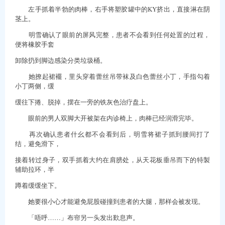
左手抓着半勃的肉棒，右手将塑胶罐中的KY挤出，直接淋在阴
茎上。
明雪确认了眼前的屏风完整，患者不会看到任何处置的过程，
便将橡胶手套
卸除扔到脚边感染分类垃圾桶。
她撩起裙襬，里头穿着蕾丝吊带袜及白色蕾丝小丁，手指勾着
小丁两侧，缓
缓往下捲、脱掉，摆在一旁的铁灰色治疗盘上。
眼前的男人双脚大开被架在内诊椅上，肉棒已经润滑完毕。
再次确认患者什幺都不会看到后，明雪将裙子抓到腰间打了
结，避免滑下，
接着转过身子，双手抓着大约在肩膀处，从天花板垂吊而下的特製
辅助拉环，半
蹲着缓缓坐下。
她要很小心才能避免屁股碰撞到患者的大腿，那样会被发现。
「唔呼……」布帘另一头发出歎息声。