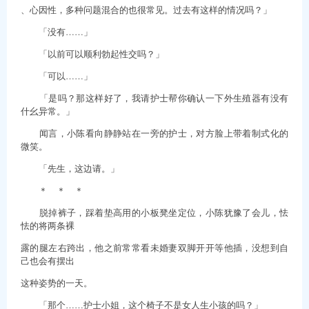
、心因性，多种问题混合的也很常见。过去有这样的情况吗？」
「没有……」
「以前可以顺利勃起性交吗？」
「可以……」
「是吗？那这样好了，我请护士帮你确认一下外生殖器有没有
什幺异常。」
闻言，小陈看向静静站在一旁的护士，对方脸上带着制式化的
微笑。
「先生，这边请。」
＊ ＊ ＊
脱掉裤子，踩着垫高用的小板凳坐定位，小陈犹豫了会儿，怯
怯的将两条裸
露的腿左右跨出，他之前常常看未婚妻双脚开开等他插，没想到自
己也会有摆出
这种姿势的一天。
「那个……护士小姐，这个椅子不是女人生小孩的吗？」