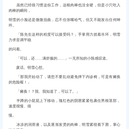
虽然已经很习惯这份工作，这根肉棒也没全硬，但是小穴吃入
肉棒的瞬间，
明雪的小脸还是微微扭曲，忍不住张嘴哈气，但又不能发出任何呻
吟。
「陈先生这样的程度可以接受吗？」手掌用力抓着吊环，明雪
力求音调平稳
的问着。
「可以，还……满舒服的……」一无所知的小陈感叹道。
废话。明雪心想。
「那我开始动了，请您不要乱动避免摔下内诊椅，可是有瘫痪
的危险喔！」
「瘫痪！？我、我知道了，可以了。」
半蹲的小屁屁上下移动，瑰红色的阴唇紧紧包裹住男根茎部，
速度很慢、很
慢。
冰凉的润滑液，以及逐渐发烫的肉棒，明雪紧咬着下唇，掌心