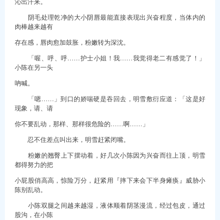
沁出汗来。
阴毛处理乾净的大小阴唇最能直接表现出兴奋程度，当体内的
肉棒越来越有
存在感，唇肉愈加鼓胀，粉嫩转为深沈。
「喔、呼、呼……护士小姐！我……我觉得老二有感觉了！」
小陈在另一头
吶喊。
「嗯……」到口的娇喘硬是吞回去，明雪敷衍应道：「这是好
现象，请、请
你不要乱动，那样、那样很危险的……啊……」
忍不住差点叫出来，明雪赶紧闭嘴。
粉嫩的翘臀上下摆动着，好几次小陈因为兴奋而往上顶，明雪
都得努力的把
小屁股俏高高，惊险万分，赶紧用『摔下来会下半身瘫痪』威胁小
陈别乱动。
小陈双腿之间越来越湿，液体顺着阴茎漫流，经过包皮，通过
股沟，在小陈