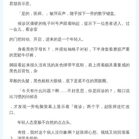
君颔首示意。
「是的，医师。」敏萍应声，随手按下一旁的数字键盘。
候诊区僵硬的电子叫号声跟着响起，提示下一位患者进入。过
一会儿，看诊室
的门把转动、开启，进来的是一个年轻人。
身着黑色字母长Ｔ，外搭短袖格子衬衫，下半身套着磨损严重
的宽鬆牛仔裤，
脚踩看起来很久没有洗的灰色绑带平底鞋，肩上揹着颇具重量感的
黑色后背包，杂
草般的头髮，黑色粗框大眼镜，底下是遮不住的黑眼圈。
「今天有什幺问题？啊……不好意思，你是回诊的？」顺口说
出习惯的问候语
，才发现一旁电脑萤幕上显示着『複诊』两个字，赵医师连忙改
口。
年轻人态度极不自然的点点头。
奇怪，我对这个病人没印象啊？赵医师心想。视线又转回萤幕
上，浏览先前的