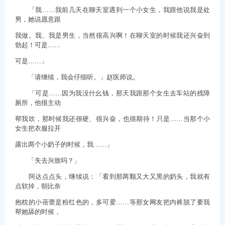
「我……我前几天在聊天室遇到一个小女生，我跟他说我是处
男，她说愿意跟
我做。我、我是男生，当然很高兴啊！在聊天室的时候我还兴奋到
勃起！可是……
可是……」
「请继续，我会仔细听。」赵医师说。
「可是……因为我没什幺钱，那天我跟那个女生去车站的残障
厕所，他很主动
帮我吹，那时候我还很硬、很兴奋，也很期待！只是……当那个小
女生把衣服拉开
露出两个小奶子的时候，我……」
「失去兴致吗？」
阿达点点头，继续说：「看到那两颗又大又黑的奶头，我就有
点软掉，朝比奈
抱枕的小蓓蕾是粉红色的，多可爱……等那女网友把内裤脱了要我
帮她舔的时候，