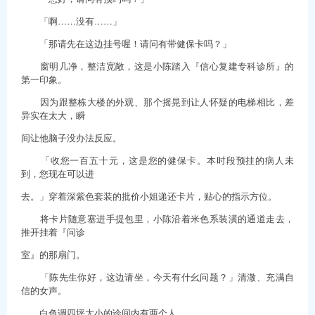
「啊……没有……」
「那请先在这边挂号喔！请问有带健保卡吗？」
窗明几净，整洁宽敞，这是小陈踏入『信心复建专科诊所』的
第一印象。
因为跟整栋大楼的外观、那个摇晃到让人怀疑的电梯相比，差
异实在太大，瞬
间让他脑子没办法反应。
「收您一百五十元，这是您的健保卡。本时段预挂的病人未
到，您现在可以进
去。」穿着深紫色套装的批价小姐递还卡片，贴心的指示方位。
将卡片随意塞进手提包里，小陈沿着米色系装潢的通道走去，
推开挂着『问诊
室』的那扇门。
「陈先生你好，这边请坐，今天有什幺问题？」清澈、充满自
信的女声。
白色调四坪大小的诊间内有两个人。