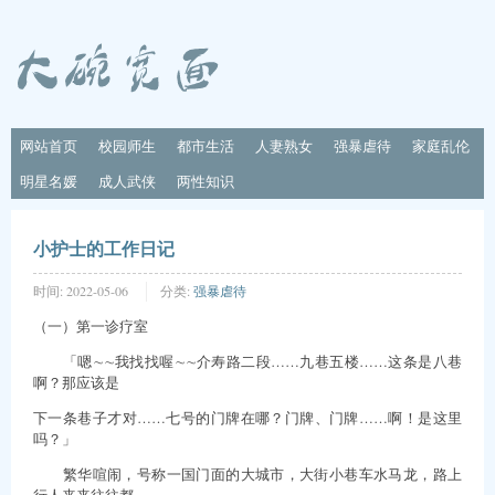
网站首页
校园师生
都市生活
人妻熟女
强暴虐待
家庭乱伦
明星名媛
成人武侠
两性知识
小护士的工作日记
时间:
2022-05-06
分类:
强暴虐待
（一）第一诊疗室
「嗯∼∼我找找喔∼∼介寿路二段……九巷五楼……这条是八巷
啊？那应该是
下一条巷子才对……七号的门牌在哪？门牌、门牌……啊！是这里
吗？」
繁华喧闹，号称一国门面的大城市，大街小巷车水马龙，路上
行人来来往往都