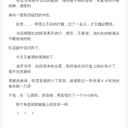
明雪没有移开雪白的翘臀，维持着半蹲的姿势，夹紧体内半根
肉棒，感受到
体内一股热流猛烈的冲击。
好烫……。明雪止不住的打颤，过了一会儿，才又翘起臀部。
当湿稠黑红的阴茎离开肉穴，撑开，又紧缩，浊白色的精液从
不断收缩的粉
红花园中流泻而下。
今天又被灌的满满的了。
放开吊环，站回原本的位置，取回放在治疗盘上的白色小丁，
毫不在意腿间
滑腻的液体，明雪直接把小丁穿回，接着取过一旁夹满Ａ４纸张的
板夹跟一只原
子笔，在「心因性」的选项，用蓝笔打了一个小小的勾。
那个角度就跟她脸上的笑容一样。
＊ ＊ ＊