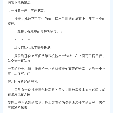
纸张上流畅漫舞
，一行又一行，不停书写。
接着，她放下了手中的笔，摆出手肘搁在桌面上，双手交叠的
模样。
「我想，你需要的是行为治疗。」
＊ ＊ ＊
其实阿达也搞不清楚状况。
只看到那位女医师从印表机输出一张纸，在上面写了两三行，
就交给一直站在
一旁的护士小姐。接着护士小姐就领着他离开问诊室，来到一个挂
着『治疗室』门
牌、同样格局的房间。
里头有一位扎着黑色长马尾的美女，眼神看起来有点凶狠，却
在眼波流转之间
传递出些许妩媚的感觉。身上穿着短的像是西装外套的白袍，黑色
窄裙紧紧包裹下