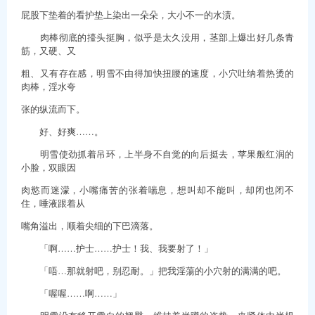
屁股下垫着的看护垫上染出一朵朵，大小不一的水渍。
肉棒彻底的擡头挺胸，似乎是太久没用，茎部上爆出好几条青
筋，又硬、又
粗、又有存在感，明雪不由得加快扭腰的速度，小穴吐纳着热烫的
肉棒，淫水夸
张的纵流而下。
好、好爽……。
明雪使劲抓着吊环，上半身不自觉的向后挺去，苹果般红润的
小脸，双眼因
肉慾而迷濛，小嘴痛苦的张着喘息，想叫却不能叫，却闭也闭不
住，唾液跟着从
嘴角溢出，顺着尖细的下巴滴落。
「啊……护士……护士！我、我要射了！」
「唔…那就射吧，别忍耐。」把我淫蕩的小穴射的满满的吧。
「喔喔……啊……」