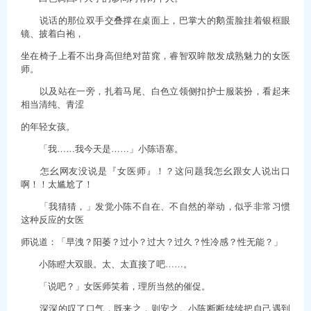
说话的那位双手交叠撑在桌面上，巴掌大的鹅蛋脸挂着银框眼
镜、披着白袍，
坐在椅子上看不出身高但绝对苗窕，睿智双眸散发成熟魅力的女医
师。
以及站在一旁，扎着马尾、白色立领侧扣护士服装扮，看起来
相当清纯、青涩
的年轻女孩。
「我……我今天是……」小陈语塞。
怎幺网友没说是『女医师』！？这问题我怎幺跟女人说出口
啊！！太尴尬了！
「我猜猜，」发觉小陈不自在、不自然的举动，似乎非常习惯
这种反应的女医
师说道：「早洩？阳萎？过小？过大？过久？性冷感？性无能？」
小陈瞪大双眼。太、太直接了吧……。
「说吧？」女医师笑着，理所当然的催促。
深深的叹了口气，既来之，则安之。小陈断断续续把自己遇到