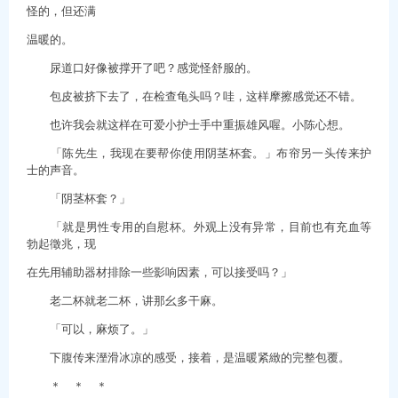
怪的，但还满
温暖的。
尿道口好像被撑开了吧？感觉怪舒服的。
包皮被挤下去了，在检查龟头吗？哇，这样摩擦感觉还不错。
也许我会就这样在可爱小护士手中重振雄风喔。小陈心想。
「陈先生，我现在要帮你使用阴茎杯套。」布帘另一头传来护
士的声音。
「阴茎杯套？」
「就是男性专用的自慰杯。外观上没有异常，目前也有充血等
勃起徵兆，现
在先用辅助器材排除一些影响因素，可以接受吗？」
老二杯就老二杯，讲那幺多干麻。
「可以，麻烦了。」
下腹传来溼滑冰凉的感受，接着，是温暖紧緻的完整包覆。
＊ ＊ ＊