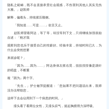
隐私之範畴，既不会直接承受社会观感，不伤害到其他人其实无伤
大雅。」赵医师
解释，偏着头，持续揉压额侧。
「我知道……可是……」欲言又止。
赵医师望着阿达，等了等，却没等到下文，只得继续加强鼓励
自述：「刚才我
观察到您也乐于接受自己的性癖好。经验丰富，持续时间已久，为
什幺会突然想要
来就诊呢？」
「因为……因为……」阿达身体左摇右晃，扭扭捏捏像是跳针
的唱盘，不断重
複『因为』两个字。
「先生，」护士敏萍提醒道：「您如果不把问题说出来，医师
没办法帮助您，
这样下去会佔用到下一个病患的时间。」
擡头看了看两位女性，又擡头叹气，挺起胸膛用力深呼吸。