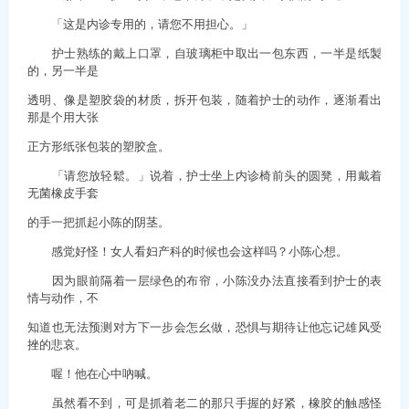
「这是内诊专用的，请您不用担心。」
护士熟练的戴上口罩，自玻璃柜中取出一包东西，一半是纸製
的，另一半是
透明、像是塑胶袋的材质，拆开包装，随着护士的动作，逐渐看出
那是个用大张
正方形纸张包装的塑胶盒。
「请您放轻鬆。」说着，护士坐上内诊椅前头的圆凳，用戴着
无菌橡皮手套
的手一把抓起小陈的阴茎。
感觉好怪！女人看妇产科的时候也会这样吗？小陈心想。
因为眼前隔着一层绿色的布帘，小陈没办法直接看到护士的表
情与动作，不
知道也无法预测对方下一步会怎幺做，恐惧与期待让他忘记雄风受
挫的悲哀。
喔！他在心中吶喊。
虽然看不到，可是抓着老二的那只手握的好紧，橡胶的触感怪