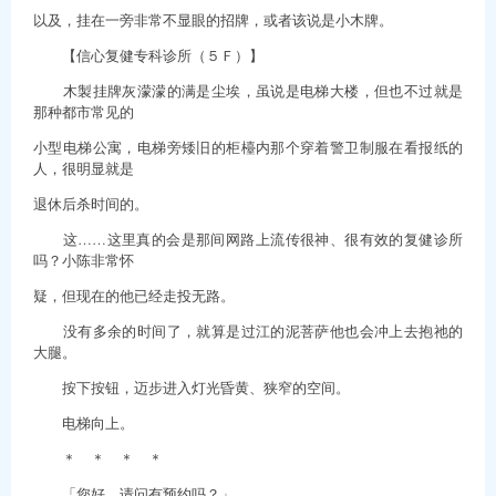
以及，挂在一旁非常不显眼的招牌，或者该说是小木牌。
【信心复健专科诊所（５Ｆ）】
木製挂牌灰濛濛的满是尘埃，虽说是电梯大楼，但也不过就是
那种都市常见的
小型电梯公寓，电梯旁矮旧的柜檯内那个穿着警卫制服在看报纸的
人，很明显就是
退休后杀时间的。
这……这里真的会是那间网路上流传很神、很有效的复健诊所
吗？小陈非常怀
疑，但现在的他已经走投无路。
没有多余的时间了，就算是过江的泥菩萨他也会冲上去抱祂的
大腿。
按下按钮，迈步进入灯光昏黄、狭窄的空间。
电梯向上。
＊ ＊ ＊ ＊
「您好，请问有预约吗？」