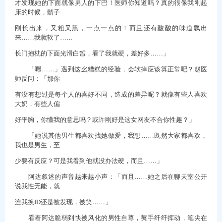
才发现她的下面就像男人的下巴！医师你知道吗？真的很像我刚起
床的时候，鬍子
刚长出来，又粗又黑，一点一点的！而且还有酸酸的味道飘出
来……我就软了……
长门抱枕的下面光滑白皙，看了我就硬，差好多……」
「嗯……」遇到这幺糟糕的经验，会软掉应该算正常吧？赵医
师反问：「那你
有没有想过是每个人的喜好不同，造成的差异呢？就像有些人喜欢
大奶，有些人偏
好平胸，你懂我的意思吗？或许刚好是这女网友不合你性趣？」
「她说其他男生都喜欢找她做爱，我想……既然大家都喜欢，
我也是男生，至
少要有反应？可是我看到他就没办法硬，而且……」
阿达叙述的声音越来越小声：「而且……她之后在聊天室公开
说我性无能，就
连我换ID还是被发现，被笑……」
看着阿达脆弱到快被风化的男性自尊，荑手纤纤挥动，笔尖在