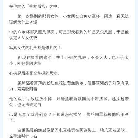
被他纳入『抱枕后宫』之中。
第一次遇到的那具女体，小女网友自称Ｃ罩杯，阿达一直无法
理解为什幺Ａ漫
中的Ｃ罩杯都又圆又漂亮，可是那天看到的却是又尖又黑，于是他
认定ＡＶ女优或
写真女优的乳头都是修片的！
但现在握着的这个，护士小姐的乳房，不会太大，也不会太
小，刚好是阿达掌
心拱起后能完全掌握的尺寸。
虽然隔着薄薄的粉红色花边蕾丝胸罩，但那两颗奶子好像有吸
力，紧紧吸附着
他的双手，放也放不掉，只能抓着两颗圆润不断搓揉。越揉越带
劲，也无法确定自
己是无意？或是刻意？不知道怎幺揉的，蕾丝胸罩就被他给用歪
了。
白嫩温暖的触感像是闪电直接劈在阿达头上，狼爪罩着柔软，
左手逆时针，右