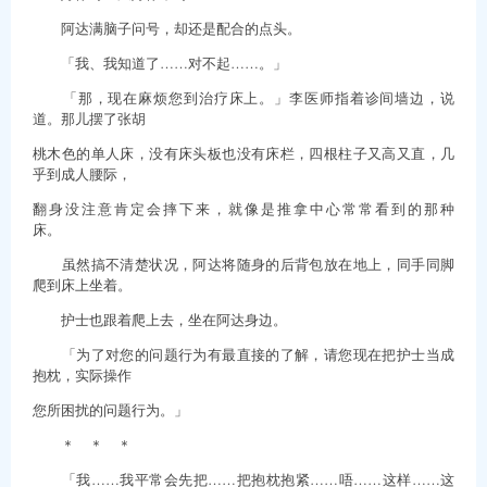
阿达满脑子问号，却还是配合的点头。
「我、我知道了……对不起……。」
「那，现在麻烦您到治疗床上。」李医师指着诊间墙边，说
道。那儿摆了张胡
桃木色的单人床，没有床头板也没有床栏，四根柱子又高又直，几
乎到成人腰际，
翻身没注意肯定会摔下来，就像是推拿中心常常看到的那种
床。
虽然搞不清楚状况，阿达将随身的后背包放在地上，同手同脚
爬到床上坐着。
护士也跟着爬上去，坐在阿达身边。
「为了对您的问题行为有最直接的了解，请您现在把护士当成
抱枕，实际操作
您所困扰的问题行为。」
＊ ＊ ＊
「我……我平常会先把……把抱枕抱紧……唔……这样……这