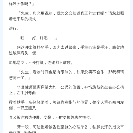
样没关係吗？」
「先生，您光用说的，我怎幺会知道真正的过程呢？请您就照
着您平常的模式
进行。」
「喔……好、好吧……」
阿达伸出颤抖的手，因为太过紧张，手掌心满是手汗。胳臂绕
过敏萍肩头，便
原地悬空，不停打颤，连碰都不敢碰。
「先生，看诊时间也是有限制的，如果您再不合作，那我得请
您离开了。」
李复健师距离床沿大约一公尺的位置，神情悠哉的坐在办公椅
上，左手肘弯曲
撑着扶手，头轻轻歪着，脸颊靠在指节的位置，整个人重心倾向左
侧，一双玉腿又
直又长往右边伸展、交叠，不时更换翘脚的摆位。
牙一咬，阿达抱着被告性骚扰的心理準备，黏腻发汗的指尖率
先达阵，轻触护