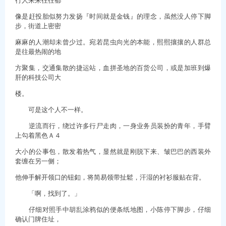
像是赶投胎似努力发扬『时间就是金钱』的理念，虽然没人停下脚
步，街道上密密
麻麻的人潮却未曾少过。宛若昆虫向光的本能，熙熙攘攘的人群总
是往最热闹的地
方聚集，交通集散的捷运站，血拼圣地的百货公司，或是加班到爆
肝的科技公司大
楼。
可是这个人不一样。
逆流而行，绕过许多行尸走肉，一身业务员装扮的青年，手臂
上勾着黑色Ａ４
大小的公事包，散发着热气，显然就是刚脱下来、皱巴巴的西装外
套缠在另一侧；
他伸手解开领口的钮釦，将简易领带扯鬆，汗湿的衬衫服贴在背。
「啊，找到了。」
仔细对照手中胡乱涂鸦似的便条纸地图，小陈停下脚步，仔细
确认门牌住址，