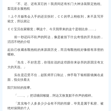
「不、还、还有其它的！我房间还有长门大神泳装限定抱枕、
梨花巫女服抱枕
！上个月贩售会入手的还没拆封，ＣＣ的早上刚收到，来不及写开
箱文，所以就让
ＣＣ宝贝在家睡觉；啊这个、今天我带来的这个是朝比奈……」
前一秒还闷不吭声的阿达，像是被按下什幺奇怪的开关似的，
滔滔不绝的介绍
起自己收藏各颗抱枕的来源跟历史，而且每颗抱枕好像都有亲密的
暱称。
「先生，不好意思，你现在说的这些跟你来诊所的原因没有太
大的关连。」
实在是忍受不住，赵医师开口制止，伸手取下银框眼镜搁在桌
面，指尖扶着太
阳穴轻轻的按摩。
「……。」把话嚥回喉咙，阿达又恢复默不作声的模样。
「其实每个人多多少少会有不同的性癖，毕竟是属于私密、被
绝对保障的个人