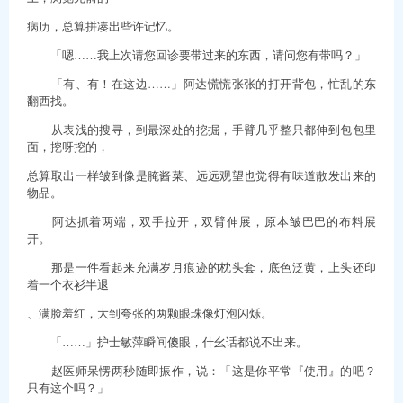
病历，总算拼凑出些许记忆。
「嗯……我上次请您回诊要带过来的东西，请问您有带吗？」
「有、有！在这边……」阿达慌慌张张的打开背包，忙乱的东
翻西找。
从表浅的搜寻，到最深处的挖掘，手臂几乎整只都伸到包包里
面，挖呀挖的，
总算取出一样皱到像是腌酱菜、远远观望也觉得有味道散发出来的
物品。
阿达抓着两端，双手拉开，双臂伸展，原本皱巴巴的布料展
开。
那是一件看起来充满岁月痕迹的枕头套，底色泛黄，上头还印
着一个衣衫半退
、满脸羞红，大到夸张的两颗眼珠像灯泡闪烁。
「……」护士敏萍瞬间傻眼，什幺话都说不出来。
赵医师呆愣两秒随即振作，说：「这是你平常『使用』的吧？
只有这个吗？」