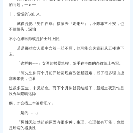
的问题，一五一
十，慢慢的说出来。
就像是把『男性自尊』指派去『走钢丝』，小陈非常不安，也
不敢擡头，深怕
不小心跟医师或是护士对上眼。
若是那些女人眼中含着一丝不屑，他可能会失意到从五楼跳下
去。
「这样啊∼∼」女医师摇晃笔桿，随手在空白的条纹纸上书写。
「陈先生你两个月前开始发现自己勃起困难，找了很多理由搪
塞未婚妻，也看
过很多医生，未见起色。而下个月你就要结婚了，新婚之夜恐怕是
没办法隐瞒这隐
疾，才会找上本诊所吧？」
「是的……」
「男性无法勃起的原因有很多种，生理、心理都有可能，也就
是所谓的器质性