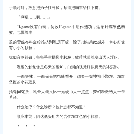
手顺时针，故意把奶子往外揉，顺道把胸罩给往下挤。
「啊嗯……啊……」
H-game没有白玩，仿效H-game中动作选项，这招计谋果然奏
效。包覆着丰
盈的蕾丝布料全给推挤到乳房下缘，除了指尖柔嫩感外，掌心好像
有小小的颗粒，
犹如音响转钮，每每手掌揉搓小颗粒，敏萍就跟着发出诱人淫叫。
温暖的触觉像是冬天的暖炉，白润的视觉好似夏天的冰淇淋。
一面搓揉，一面偷偷把指缝撑开，想要一窥神祕小颗粒。粉红
坚挺的小花蕊从
指缝间绽放，乳晕大概只比一元硬币大一点点，梦幻粉嫩诱人一亲
芳泽。
什幺治疗？什幺诊所？他什幺都不知道！
顺应本能，阿达低头用力的含住粉红色的小软糖。
＊ ＊ ＊