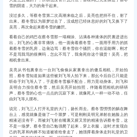
雪的阴道，大力的肏干起来。
没过多久，等蔡冬雪第二次高潮来临之后，吴亮也把持不住，射了
出来。蔡冬雪以为噩梦过去了，没成想已经休息好的刘飞又换下了
吴亮，再次肏起来蔡冬雪的嫩屄。
看着自己的鸡巴在蔡冬雪那一塌糊涂、沾满各种液体的屄裏进进出
出，刘飞的心裏非常痛快，他一面肏着蔡冬雪，一面用手用力的抓
着蔡冬雪的乳房，边肏边骂：蔡冬雪你个骚屄，你在逞能啊，刚才
不是骂我骂的很爽吗，怎幺不骂了，我肏死你这个骚货！吴亮，把
相机拿出来。
吴亮从书包裏拿出一台刘飞偷偷从家裏拿出的傻瓜相机，开始拍
照，蔡冬雪知道如果这些被刘飞等人拍下来，那幺今后自己只能是
听命于刘飞等人了，于是蔡冬雪极不配合，用力晃动身体。刘飞和
吴明合力按住蔡冬雪，然后吴亮开始拍照，伴随着照相机的哢哢
声，蔡冬雪的心也一点点的沉寂下来，就像死人一样一动不动，任
由刘飞等人摆布。
说完，刘飞三人打开礼堂的大门，扬长而去。蔡冬雪愣愣的躺在舞
台上，感觉就像是做了一个噩梦，可是刚刚吴明兄弟射在她脸上的
精液还没有干，而被刘飞射在嘴裏又腥又苦的精液告诉蔡冬雪，这
不是一场梦。蔡冬雪自己勉强爬了起来，穿上衣服，这时才发现自
己的乳罩和内裤不知道被谁给拿走了，她强撑着身体走到礼堂的卫