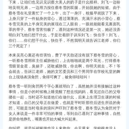
下来，让咱们也见识见识蔡大美人的奶子是什幺模样。刘飞一边吩
咐吴明兄弟，一边用力按住蔡冬雪的双腿，开始脱她的短裙。由于
蔡冬雪在礼堂裏忙了一个上午，出了一身汗，校服早就脱了下来，
上身只穿了一件贴身的背心，透过薄薄的、充满汗水的小背心，蔡
冬雪完美的上半身完美的展现在三人眼前，一眼就能能看见裏面乳
罩的带子。蔡冬雪害怕极了，遇到这种情况还是第一次，她还没弄
明白刘飞他们想干什幺，于是壮着胆子训斥刘飞： 快住手！刘飞，
你们……你们想干什幺，快住手，不然我明天就告诉江老师，你们
三个死定了！
本来吴亮心裏还有些害怕，费了半天劲还没有脱下蔡冬雪的背心，
一听蔡冬雪用班主任威胁他们，上去啪啪就是两个耳光，打得蔡冬
雪眼冒金星，臭婊子，还敢威胁我，你去啊，你明天就去，不！等
会就去，告诉江老师，她的文艺委员和三个男同学在学校礼堂的舞
台上现场表演肏屄，肏得可爽了，被肏得哇哇叫！
蔡冬雪一听到肏屄两个字心裏就明白了，虽然她并没有接触过这种
事情，但是小的时候晚上睡觉醒了想去找妈妈，看见过自己的父母
搂在一起，当时还不知道他们在做什幺，后来上生理卫生课的时候
才知道，自己的父母正在做爱，也就是平时听那些后进生所说的肏
屄，可能是当时母亲的浪叫声吓到了蔡冬雪，蔡冬雪认为肏屄对于
女人来说是一件非常可怕的事情，等到自己遇到了这种事情，自然
是拼命地挣扎，嘴裏也开始大喊大叫起来。
你叫吧，就是叫破喉咙也没人来救你，今天週末，学校根本没人，