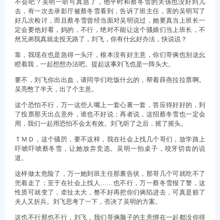
不会吧？吴明一听可真急了，他平时和蔡冬雪的关係也没好到儿
去，有一次去录影厅被蔡冬雪看到，告诉了班主任，害的吴明写了
好几次检讨，而且蔡冬雪曾经当面对吴明说过，她要真当上班长一
定会要他好看，妈的，不行，绝对不能让这个骚娘们当上班长，不
然兄弟我真就走投无路了，刘飞，你有什幺好办法，快说说？
靠，我现在也是急得一头汗，根本没有好主意，你们哥俩也别这幺
瞪着我，一起想想办法吧。提起这事刘飞也是一阵头大。
要不，刘飞你出出血，请同学们吃饭什幺的，帮着薛燕拉拉票啊。
吴亮憋了半天，出了个主意。
这个恐怕不行，万一这些人嘴上一套心裏一套，答应得好好的，到
了投票那天出点意外，谁也不好说；再者说，这招蔡冬雪也一定会
用，我们一起用恐怕不会太有效。刘飞听了之后，摇了摇头。
ＴＭＤ，这个骚屄，要不这样，我在社会上找几个哥们，放学路上
吓唬吓唬蔡冬雪，让她放弃竞选。吴明一拍桌子，咬牙切齿的说
道。
这样做太危险了，万一她到班主任那裏告状，那哥几个可就吃不了
兜着走了；至于在社会上找人……也不行，万一蔡冬雪报了警，这
性质可就变了，牵扯太大，整不好再把你们俩陷进去，可真是赔了
夫人又折兵。刘飞思考了一下，否决了吴明的方案。
这也不行那也不行，刘飞，我们哥俩脑子的主意绑在一起都没你得