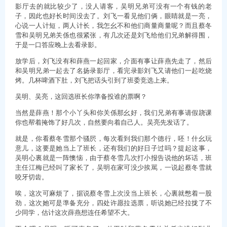
影厅去的就比较少了，没人请客，吴明兄弟可没有一个有钱的老
子，因此也好长时间没去了。刘飞一看见他们俩，眼睛就是一亮，
心说一人计短，两人计长，我怎幺不和他们商量商量呢？而且蔡冬
雪和吴明兄弟关係也很紧张，有几次还是刘飞给他们兄弟解得围，
于是一口答应晚上去看录影。
放学后，刘飞没有和薛燕一起回家，介面有事让薛燕先走了，然后
和吴明兄弟一起去了名扬录影厅，看完录影刘飞又请他们一起吃烧
烤。几杯啤酒下肚，刘飞把话头引到了班委竞选上来。
吴明、吴亮，这回选班长你準备投谁的票啊？
当然是薛燕！那个小丫头和你关係那幺好，我们兄弟有事请假跷课
你也帮着掩饰了好几次，自然要向着自己人。吴亮先发话了。
就是，你看蔡冬雪那个骚屄，每次看到我们那个德行，呸！什幺玩
意儿，这要是她当上了班长，还有我们的好日子过吗？提起这事，
吴明心裏就是一阵懊恼，由于蔡冬雪几次打小报告说他的坏话，班
主任江梅已经叫了家长了，吴明在家可没少挨駡，一说起蔡冬雪就
咬牙切齿。
唉，这次可麻烦了，据说蔡冬雪上次没当上班长，心裏就憋着一股
劲，这次她可是準备充分，四处许愿拉选票，听说她已经拉拢了不
少同学，估计这次薛燕想连任希望不大。