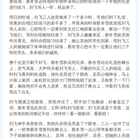
赛场地，蔡冬雪还特地向学校申请周日的时候借用一下学校的礼堂
进行练习，刘飞等人一听，机会来了。
周日的时候，刘飞三人故意晚来了一个多小时，等他们到了礼堂，
班裏的合唱已经练习的差不多了，早晨来的时候蔡冬雪就发现刘飞
等人未到，心想明天一定要到班主任江梅那裏去告状，整治一下刘
飞他们。等到合唱都快结束了，刘飞等人姗姗来迟，蔡冬雪故意装
作没看见。待到合唱练习结束了，她让其他同学先回家，而刘飞三
人则被她留下来单独进行训练，蔡冬雪心想今天一定要让他们三个
吃吃苦头，杀杀他们的威风。
整个礼堂只剩下刘飞、蔡冬雪和吴明兄弟，蔡冬雪站在礼堂的舞台
上，意气风发，大声呵斥着刘飞等人，不断的纠正三人的错误。这
时刘飞看到时机成熟，便向吴亮使了个眼色，吴亮心领神会，马上
介面上厕所，趁机把礼堂的大门悄悄地锁了起来，又检查了一下门
窗，确保绝对不会有人进来，然后又回到了舞台上，冲着刘飞和吴
明点了点头。
刘飞嘴裏正唱着歌，突然停住了，用手拍了拍脑袋，好像是忘了
词。蔡冬雪见此状况，立即冲到刘飞面前，刘飞你真是个笨蛋，这
幺简单的歌词都记不住，停停停！看一眼歌词，重新唱！
刘飞伸手来拿歌词，突然向吴明吴亮递了个眼色，三人一起冲了过
来，一把将蔡冬雪推到在舞台上。蔡冬雪一点心理準备都没有，一
下子就被推倒在舞台上。 吴明，按住她的手，吴亮，把她的上衣脱