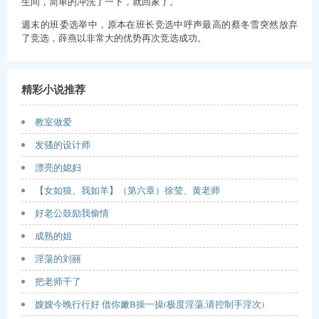
生间，简单的冲洗了一下，就回家了。
週末的班委选举中，原本在班长竞选中呼声最高的蔡冬雪突然放弃
了竞选，薛燕以非常大的优势再次竞选成功。
精彩小说推荐
教室做爱
发骚的设计师
漂亮的媳妇
【女如狼、我如羊】（第六章）徐莹、黄老师
好老公鼓励我偷情
成熟的姐
淫蕩的刘丽
把老师干了
嫂嫂今晚行行好 借你嫩B操一操(极度淫蕩,请控制手淫次)