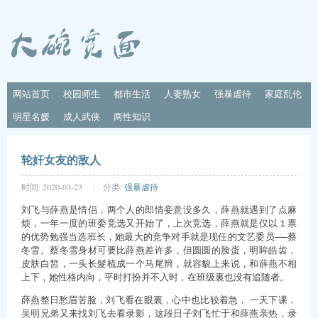
网站首页
校园师生
都市生活
人妻熟女
强暴虐待
家庭乱伦
明星名媛
成人武侠
两性知识
轮奸女友的敌人
时间:
2020-03-23
分类:
强暴虐待
刘飞与薛燕是情侣，两个人的郎情妾意没多久，薛燕就遇到了点麻
烦，一年一度的班委竞选又开始了，上次竞选，薛燕就是仅以１票
的优势勉强当选班长，她最大的竞争对手就是现任的文艺委员──蔡
冬雪。蔡冬雪身材可要比薛燕差许多，但圆圆的脸蛋，明眸皓齿，
皮肤白皙，一头长髮梳成一个马尾辫，就容貌上来说，和薛燕不相
上下，她性格内向，平时打扮并不入时，在班级裏也没有追随者。
薛燕整日愁眉苦脸，刘飞看在眼裏，心中也比较着急， 一天下课，
吴明兄弟又来找刘飞去看录影，这段日子刘飞忙于和薛燕亲热，录