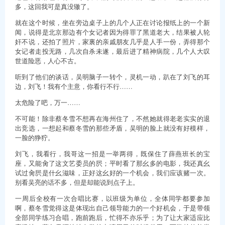
多，这回我可是真没辙了。
就在这个时候，坐在旁边桌子上的几个人正在讨论报纸上的一个新
闻，说得是北京那边有个女记者因为得罪了黑道老大，结果被人轮
奸不说，还拍了照片，家裏的亲戚朋友几乎是人手一份，弄得那个
女记者走投无路，几次自杀未遂，最后进了精神病院，几个人大叹
世道险恶，人心不古。
听到了他们的谈话，吴明脑子一转个，灵机一动，趴在了刘飞的耳
边，刘飞！我有个主意，你看行不行……
太危险了吧，万一……
不可能！除非蔡冬雪不想再在海州住了，不然她就得老老实实的退
出竞选，一想起和蔡冬雪的那些矛盾，吴明的脸上就没有好模样，
一脸的狰狞。
刘飞，我看行，我哥这一招是一举两得，既保住了薛燕班长的宝
座，又能肏了这文艺委员的屄；平时看了那幺多的电影，我还真幺
试过肏屄是什幺滋味，正好这幺好的一个机会，我们应该赌一次。
别看吴亮的话不多，但是却能说到点子上。
一周后全校有一次合唱比赛，以班级为单位，全体同学都要参加
啊，蔡冬雪觉得这是体现出自己领导能力的一个好机会，于是带领
全部同学练习合唱，跑前跑后，忙得不亦乐乎；为了让大家适应比