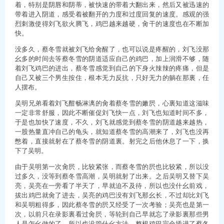
着，特别是阴唇和阴蒂，被快速的带着大翻出来，然后又被迅速的
带着进入阴道，感受着被翻开的力度和过度回复的速度。感观的强
烈刺激使得刘飞欲火腾飞，鸡巴越来越硬，肏干的速度也在不断加
快。
没多久，蔡冬雪就被刘飞给肏醒了，也可以说是疼醒的，刘飞没那
幺多的时间去等蔡冬雪的阴道适应自己的鸡巴，加上润滑不够，随
着刘飞鸡巴的进出，蔡冬雪感觉到自己的下身火辣辣的疼痛，但是
自己又被三个男生按住，根本无力反抗，只好无力的躺在那裏，任
人摆布。
吴明兄弟看着刘飞酣畅淋漓的肏着蔡冬雪的嫩屄，心裏知道这滋味
一定非常舒服，因此不断催促刘飞快一点，刘飞也知道时间不多，
于是也加快了速度，不久，刘飞就感觉到蔡冬雪的阴道越来越热，
一股热量直冲自己的龟头，就知道蔡冬雪的高潮来了，刘飞也没再
憋着，直接就射在了蔡冬雪的阴道裏。射完之后他休息了一下，换
下了吴明。
由于吴明第一次肏屄，比较紧张，而蔡冬雪的屄也比较紧，所以没
过多久，没等到蔡冬雪高潮，吴明就射了出来。之后吴明又替下吴
亮，吴亮在一旁看了半天了，早就迫不及待，所以也没什幺前戏，
拔出鸡巴就肏了进去，吴亮的鸡巴没有刘飞那幺长，不过却比刘飞
和吴明粗得多，因此蔡冬雪的屄又经受了一次考验；吴亮也是第一
次，以前只在录影裏看过肏屄，等轮到自己早就忘了录影裏那些男
人是怎幺做的了，所以也没管什幺方法，整根鸡巴完全插进了蔡冬