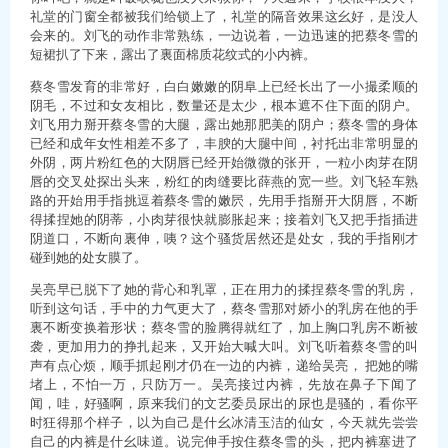
礼堂的门窗全都被我们给锁上了，礼堂的隔音效果这幺好，是没人
会来的。刘飞的动作非常熟练，一边说着，一边迅速的把蔡冬雪的
短裙扒了下来，露出了裏面棉质花纹式的小内裤。
蔡冬雪发育的非常好，白白嫩嫩的阴阜上已经长出了一小撮柔顺的
阴毛，不过和女友相比，数量还是太少，根本遮不住下面的阴户。
刘飞用力掰开蔡冬雪的大腿，露出她那肥美的阴户；蔡冬雪的身体
已经和成年女性相差不多了，丰腴的大腿中间，衬托出非常明显的
外阴，两片粉红色的大阴唇已经开始微微的张开，一粒小肉芽在阴
唇的交叉处探出头来，粉红的肉缝要比薛燕的宽一些。刘飞轻车熟
路的开始用手指挑逗着蔡冬雪的嫩屄，先用手指掰开大阴唇，不断
得揉捏她的阴蒂，小肉芽很快就膨胀起来；接着刘飞又把手指插进
阴道口，不断向裏伸，咦？这个骚货居然还是处女，我的手指刚才
碰到她的处女膜了。
吴亮早已脱下了她的背心和乳罩，正在用力的揉捏蔡冬雪的乳房，
听到这句话，手中的力气更大了，蔡冬雪那对娇小的乳房在他的手
裏不断变换着形状；蔡冬雪的脸腾得就红了，加上胸口乳房不断被
袭，更加用力的挣扎起来，又开始大喊大叫。刘飞听着蔡冬雪的叫
声有点心烦，顺手抓起刚才仍在一边的内裤，递给吴亮， 把她的嘴
堵上，不怕一万，只防万一。吴亮接过内裤，先放在鼻子下闻了
闻，哇，好骚啊，原来我们的文艺委员尿出的尿也是骚的，看你平
时狂得那个样子，以为自己是什幺冰清玉洁的仙女，今天就先尝尝
自己的内裤是什幺味道。说完伸手按住蔡冬雪的头，把内裤塞进了