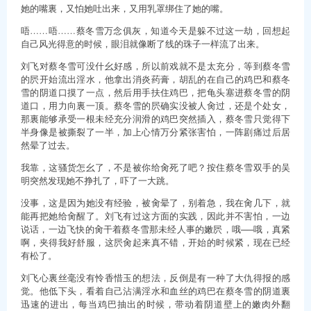
她的嘴裏，又怕她吐出来，又用乳罩绑住了她的嘴。
唔……唔……蔡冬雪万念俱灰，知道今天是躲不过这一劫，回想起
自己风光得意的时候，眼泪就像断了线的珠子一样流了出来。
刘飞对蔡冬雪可没什幺好感，所以前戏就不是太充分，等到蔡冬雪
的屄开始流出淫水，他拿出消炎药膏，胡乱的在自己的鸡巴和蔡冬
雪的阴道口摸了一点，然后用手扶住鸡巴，把龟头塞进蔡冬雪的阴
道口，用力向裏一顶。蔡冬雪的屄确实没被人肏过，还是个处女，
那裏能够承受一根未经充分润滑的鸡巴突然插入，蔡冬雪只觉得下
半身像是被撕裂了一半，加上心情万分紧张害怕，一阵剧痛过后居
然晕了过去。
我靠，这骚货怎幺了，不是被你给肏死了吧？按住蔡冬雪双手的吴
明突然发现她不挣扎了，吓了一大跳。
没事，这是因为她没有经验，被肏晕了，别着急，我在肏几下，就
能再把她给肏醒了。刘飞有过这方面的实践，因此并不害怕，一边
说话，一边飞快的肏干着蔡冬雪那未经人事的嫩屄，哦──哦，真紧
啊，夹得我好舒服，这屄肏起来真不错，开始的时候紧，现在已经
有松了。
刘飞心裏丝毫没有怜香惜玉的想法，反倒是有一种了大仇得报的感
觉。他低下头，看着自己沾满淫水和血丝的鸡巴在蔡冬雪的阴道裏
迅速的进出，每当鸡巴抽出的时候，带动着阴道壁上的嫩肉外翻