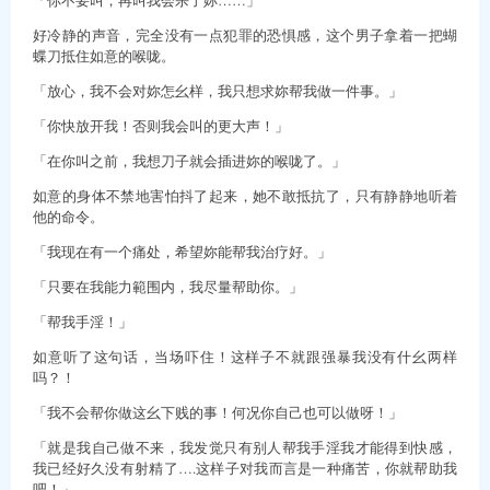
好冷静的声音，完全没有一点犯罪的恐惧感，这个男子拿着一把蝴
蝶刀抵住如意的喉咙。
「放心，我不会对妳怎幺样，我只想求妳帮我做一件事。」
「你快放开我！否则我会叫的更大声！」
「在你叫之前，我想刀子就会插进妳的喉咙了。」
如意的身体不禁地害怕抖了起来，她不敢抵抗了，只有静静地听着
他的命令。
「我现在有一个痛处，希望妳能帮我治疗好。」
「只要在我能力範围内，我尽量帮助你。」
「帮我手淫！」
如意听了这句话，当场吓住！这样子不就跟强暴我没有什幺两样
吗？！
「我不会帮你做这幺下贱的事！何况你自己也可以做呀！」
「就是我自己做不来，我发觉只有别人帮我手淫我才能得到快感，
我已经好久没有射精了….这样子对我而言是一种痛苦，你就帮助我
吧！」