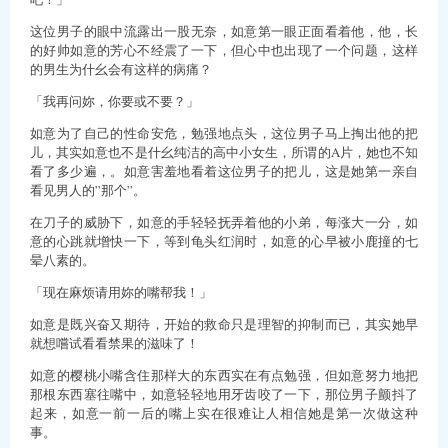
这位男子的眼中流露出一股无奈，如意第一眼正面看着他，他，长
的好帅如意的芳心不经震了一下，但心中也出现了一个问题，这样
的男生为什幺会有这样的病痛？
「我再问妳，你要或不要？」
如意为了自己的性命安危，勉强地点头，这位男子马上掏出他的把
儿，其实如意也不是什幺纯洁的高中小女生，所谓的A片，她也不知
看了多少遍，。如意害羞地看着这位男子的把儿，这是她第一亲自
看见男人的”那个”。
在刀子的威胁下，如意的手轻轻抚弄着他的小弟，每涨大一分，如
意的心跳就增快一下，等到龟头红润时，如意的心早被小鹿撞的七
晕八素的。
「现在麻烦请用妳的嘴帮我！」
如意是既兴奋又期待，开始的救命只是理智的抑制而已，其实她早
就想嚐试看看禁果的滋味了！
如意的樱桃小嘴含住那样大的东西实在有点勉强，但如意努力地把
那根东西塞往嘴中，如意轻轻地用牙齿咬了一下，那位男子颤抖了
起来，如意一前一后的嘴上实在很难让人相信她是第一次做这种
事。