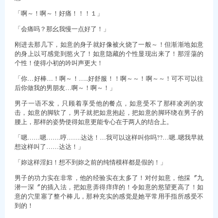
「啊～！啊～！好痛！！！１」
「会痛吗？那幺我慢一点好了！」
刚进去那几下，如意的身子就好像被火烧了一般～！但渐渐地如意
的身上以可感觉到慾火了！如意隐藏的个性显现出来了！那淫蕩的
个性！使得小初的吟叫声更大！
「你…好棒…！啊～！…..好舒服！！啊～～！啊～～！可不可以往
后你做我的男朋友…啊～！啊～！」
男子一语不发，只顾着享受他的餐点，如意受不了那样凌冽的攻
击，如意的脚软了，男子就把如意抱起，把如意的脚环绕在男子的
腰上，那样的姿势使得如意更能专心在于两人的结合上。
「嗯……嗯…….哼…….达达！…我可以这样叫你吗??…嗯..嗯我早就
想这样叫了……达达！」
「妳这样淫妇！想不到妳之前的纯情模样都是假的！」
男子的功力实在非常，他的经验实在太多了！对付如意，他採〞九
潜一深〞的插入法，把如意弄得痒痒的！令如意的慾望更高了！如
意的穴里塞了整个棒儿，那种充实的感觉是她平常用手指所感受不
到的！