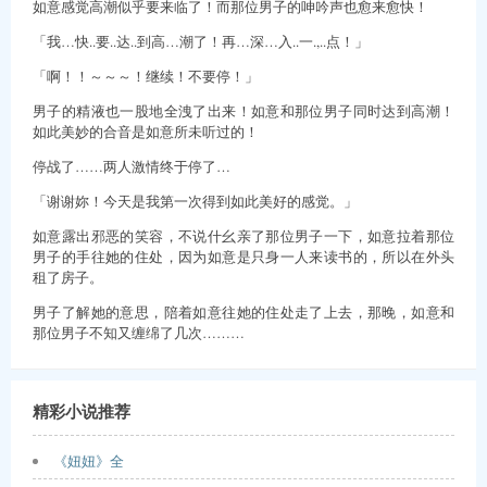
如意感觉高潮似乎要来临了！而那位男子的呻吟声也愈来愈快！
「我…快..要..达..到高…潮了！再…深…入..一.,..点！」
「啊！！～～～！继续！不要停！」
男子的精液也一股地全洩了出来！如意和那位男子同时达到高潮！
如此美妙的合音是如意所未听过的！
停战了……两人激情终于停了…
「谢谢妳！今天是我第一次得到如此美好的感觉。」
如意露出邪恶的笑容，不说什幺亲了那位男子一下，如意拉着那位
男子的手往她的住处，因为如意是只身一人来读书的，所以在外头
租了房子。
男子了解她的意思，陪着如意往她的住处走了上去，那晚，如意和
那位男子不知又缠绵了几次………
精彩小说推荐
《妞妞》全