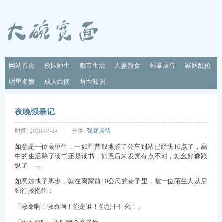
网站首页
校园师生
都市生活
人妻熟女
强暴虐待
家庭乱伦
明星名媛
成人武侠
两性知识
夜晚强暴记
时间:
2020-03-14
分类:
强暴虐待
如意是一位高中生，一如往昔般地搭了公车到站已经快10点了，高
中的生活除了读书还是读书，如意后来发觉有点不对，怎幺好像跟
纵了……..
如意加快了脚步，就在离家前10公尺的巷子里，被一位陌生人从后
强行搂抱住：
「救命啊！救命啊！你是谁！你想干什幺！」
「你不要叫，再叫我会杀了妳……」