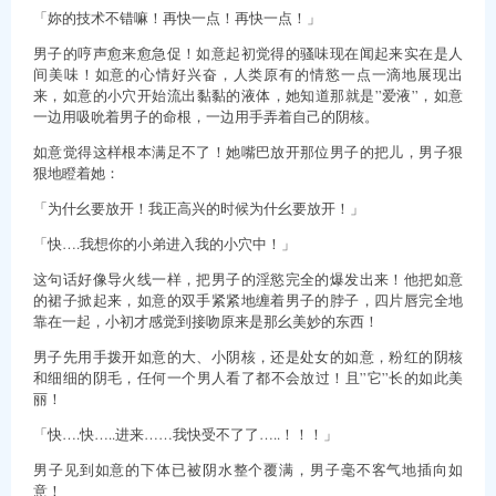
「妳的技术不错嘛！再快一点！再快一点！」
男子的哼声愈来愈急促！如意起初觉得的骚味现在闻起来实在是人
间美味！如意的心情好兴奋，人类原有的情慾一点一滴地展现出
来，如意的小穴开始流出黏黏的液体，她知道那就是”爱液”，如意
一边用吸吮着男子的命根，一边用手弄着自己的阴核。
如意觉得这样根本满足不了！她嘴巴放开那位男子的把儿，男子狠
狠地瞪着她：
「为什幺要放开！我正高兴的时候为什幺要放开！」
「快….我想你的小弟进入我的小穴中！」
这句话好像导火线一样，把男子的淫慾完全的爆发出来！他把如意
的裙子掀起来，如意的双手紧紧地缠着男子的脖子，四片唇完全地
靠在一起，小初才感觉到接吻原来是那幺美妙的东西！
男子先用手拨开如意的大、小阴核，还是处女的如意，粉红的阴核
和细细的阴毛，任何一个男人看了都不会放过！且”它”长的如此美
丽！
「快….快…..进来……我快受不了了…..！！！」
男子见到如意的下体已被阴水整个覆满，男子毫不客气地插向如
意！