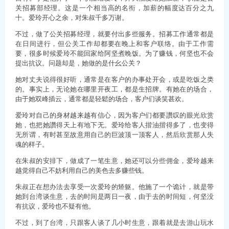
关招募部经理。这是一个相当高的名衔，加薪的幅度达百分之九
十。爱玲开心之余，对朱叔千多万谢。
不过，做了公关招募经理，就要付出多些服务。招募工作通常都是
在日间进行，但公关工作却都要在晚上和客户联络。由于工作需
要，很多时候爱玲不能回家给阿坚煮晚饭。为了赚钱，何坚也不会
提出抗议。问题却是，她做的是什幺公关？
她对丈夫说得很好听，通常是在客户的办事处开会，或是吃饭之类
的。事实上，无论她在哪里开夜工，都是生招牌。有她在的场合，
由于她双峰插云，通常都是轻鬆的场合，客户们谈笑甚欢。
爱玲对自己的身材越来越有信心，因为客户们都要讚叹的眼光欣赏
她，也把她讚得天上有地下无。爱玲给客人揩油揩得多了，也变得
无所谓，有时甚至故意用自己的巨波顶一顶客人，然后欣赏那人失
魂的样子。
在朱叔的安排下，做成了一笔生意，她还可以分些佣金，爱玲越来
越觉得自己不妨利用自己的美色去多赚些钱。
朱叔正在想办法去享受一次爱玲的矫躯。他施了一个诡计，就是带
她到台湾谈生意，去的时间是两日一夜，由于去的时间短，何坚没
有抗议，爱玲也不疑有他。
不过，到了台湾，只跟客人谈了几小时生意，跟着就是去游山玩水