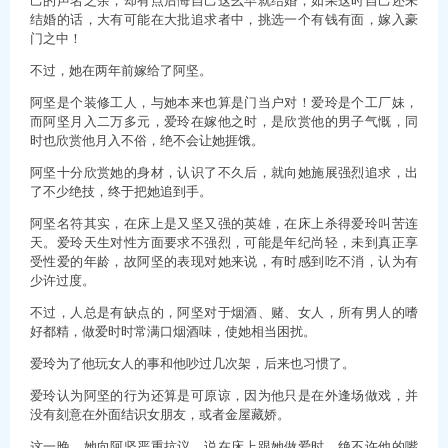
结婚的话，大有可能在大批追求者中，挑选一个有钱有面，嫁入豪
门之中！
不过，她在两年前嫁给了阿坚。
阿坚是个装修工人，与她本来也算是门当户对！爱玲是个工厂妹，
而阿坚月入二万多元，爱玲在嫁他之时，是欣赏他的男子气慨，同
时也欣赏他月入不俗，绝不会让她捱饿。
阿坚十分欣赏她的身材，认识了不久后，就向她施展强烈追求，出
了不少绝技，终于把她追到手。
阿坚名符其实，在床上是又坚又强的英雄，在床上杀得爱玲叫苦连
天。爱玲天生对性方面要求不强烈，可能是年纪尚轻，未到真正享
受性爱的年龄，故阿坚的表现对她来说，有时感到吃不消，认为有
少许过度。
不过，人总是有缺点的，阿坚对于烟酒、赌、女人，所有男人的嗜
好都精，做爱时时常满口烟酒味，使她相当困扰。
爱玲为了他玩女人的事和他吵过几次架，后来也习惯了。
爱玲认为阿坚的行为还算是可原谅，因为他只是在外逢场做戏，并
没有刻意在外面结识女朋友，或者金屋藏娇。
这一晚，她向阿坚严重抗议，说在床上跟她做爱时，绝不许他的嘴