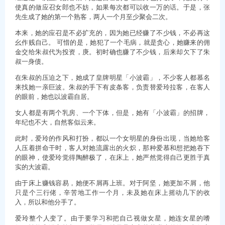
使真的做应召女郎也不妨，如果每次都可以收一万的话。于是，张
先生成了她的第一个熟客，两人一个月至少聚会二次。
本来，她的应召是不必扩充的，因为她已经赚了不少钱，不必再这
幺作贱自己。 可惜的是，她犯了一个毛病，就是贪心，她赚来的佣
金交给朱叔代为投资，庚。初时确也赚了不少钱，后来却欠下了朱
叔一身债。
在朱叔的压迫之下，她成了皇牌明星「小波霸」，不少客人都慕名
来找她一亲巨波。朱叔的手下有皮条客，负责替爱玲拉客，在客人
的眼前，她也以波霸自居。
女人都是有两个乳房、一个下体，但是，她有「小波霸」的招牌，
年纪也不大，自然客似云来。
此时，爱玲的作风和打扮，都以一个女明星的身份出现，当她给客
人压着拼命干时，客人对她流露出的火炽，那种爱慕和想把她吞下
的眼神，使爱玲觉得陶醉极了，在床上，她严然觉得自己更胜于真
实的大波霸。
由于床上赚钱容易，她便不屑再上班。对于阿坚，她更加不屑，他
只是个三行佬，辛苦地工作一个月，未及她在床上摇动几下的收
入，所以和他分手了。
爱玲整个人变了。由于要学习和把自己视做女星，她连女星的嗜