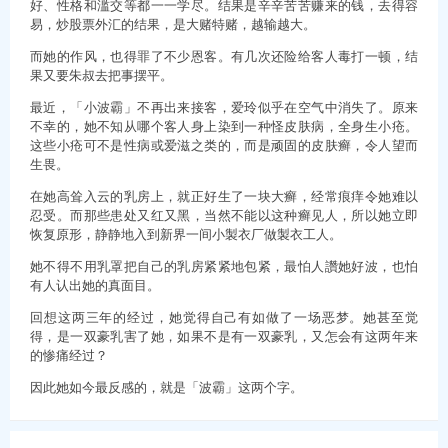
好、性格和滥交等都一一学尽。结果是辛辛苦苦赚来的钱，去得容
易，炒股票外汇的结果，是大赌特赌，越输越大。
而她的作风，也得罪了不少恩客。有几次还险给客人毒打一顿，结
果又要朱叔去把事摆平。
最近，「小波霸」不再出来接客，爱玲似乎在空气中消失了。原来
不幸的，她不知从哪个客人身上染到一种怪皮肤病，全身生小疮。
这些小疮可不是性病或爱滋之类的，而是顽固的皮肤癣，令人望而
生畏。
在她高耸入云的乳房上，就正好生了一块大癣，经常痕痒令她难以
忍受。而那些患处又红又黑，当然不能以这种癣见人，所以她立即
恢复原形，静静地入到新界一间小製衣厂做製衣工人。
她不得不用乳罩把自己的乳房紧紧地包紧，最怕人讚她好波，也怕
有人认出她的真面目。
回想这两三年的经过，她觉得自己有如做了一场恶梦。她甚至觉
得，是一双豪乳害了她，如果不是有一双豪乳，又怎会有这两年来
的惨痛经过？
因此她如今最反感的，就是「波霸」这两个字。