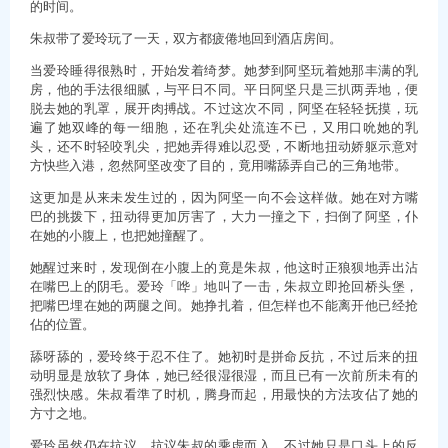
的时间。
朱叔带了爱玲玩了一天，双方都疲倦地回到酒店房间。
当爱玲睡得很熟时，开始发着绮梦。她梦到阿坚玩着她那丰满的乳
房，他的手法很细腻，与平日不同。平日阿坚只是三扒两弄地，便
脱去她的乳罩，展开肉搏战。不过这次不同，阿坚在轻轻抚摸，玩
遍了她双峰的每一细胞，还在乳尖处流连不已，又用口吮她的乳
头，还不时轻咬乳尖，把她弄得难以忍受，不断地扭动娇躯示意对
方快些入港，忽然阿坚改变了目的，竟用嘴舔弄自己的三角地带。
这更加是从来未发生过的，因为阿坚一向不会这样做。她在对方嘴
巴的挑拨下，扭动得更加厉害了，大力一撞之下，扫倒了阿坚，仆
在她的小腹上，也把她撞醒了。
她醒过来时，发现倒在小腹上的竟是朱叔，他这时正狼狈地弄出沾
在嘴巴上的阴毛。爱玲「哗」地叫了一击，朱叔立即抢回桥头堡，
把嘴巴埋在她的两腿之间。她挣扎着，但怎样也不能离开他已经抢
佔的位置。
舔呀舔的，爱玲终于忍不住了。她初时是拼命反抗，不过后来的扭
动明显是放软了身体，她已经很湿很湿，而且已有一次前所未有的
强烈快感。朱叔看準了时机，腾身而起，用最快的方法攻佔了她的
方寸之地。
爱玲虽然仍在抗议，抗议朱叔的乘虚而入，不过她只是口头上的反