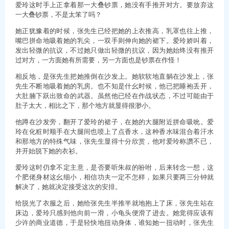
爱玲这时手上正拿着那一大叠钞票，她没有手推开对方。要放弃这
一大叠钞票，不是太笨了吗？
她正犹豫着的时候，张先生已经把她的上衣推高，乳罩也往上推，
嘴巴拼命地吸着她的乳尖，一双手则伸向她的裙下。爱玲娇叫着，
发出轻微的抗议，不过她只做出轻微的抗议，因为她始终没有推开
过对方，一方面她有所需要，另一方面也是钞票在作怪！
相反地，是张先生把她推倒在沙发上。她软软地直躺在沙发上，张
先生不断地吸着她的乳房。也不知是什幺时候，他已把睡袍丢开，
大肚腩下跃出致命的武器。虽然他已经在作战状态，不过可能由于
肚子太大，相比之下，那个地方就显得很渺小。
他蹲在沙发旁，翻开了爱玲的裙子，在她的大腿附近拼命吸吮。爱
玲在化粧时顺手在大腿间也喷上了点香水，这种香水味混合着汗水
和那地方的特殊气味，张先生显得十分欣赏，他对爱玲称讚不已，
并开始脱下她的衣衫。
爱玲这时仍拿不定主意，是否要听朱叔的吩咐，后来转念一想，这
个肥佬身材这幺细小，相信功夫一定不怎样，如果只要两三分钟就
解决了，她就决定接受这次的安排。
给脱光了衣服之后，她给张先生半推半就地抱上了床，张先生站在
床边，爱玲只感到他向前一滑，小龟头便滑了进去。她觉得应该有
少许的商业道德，于是轻快地扭动身体，谁知她一扭动时，张先生