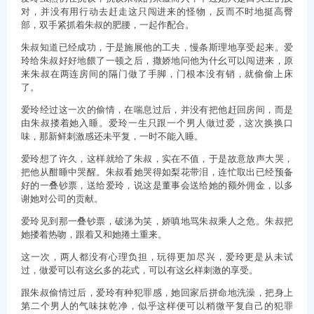
对，并没有用行动去赶走这只闯进来的怪物，反而不时地挺高臀
部，双手紧抓着朱叔的肥腰，一起作配合。
朱叔知道已经成功，于是施展他的工夫，慢条斯理地享受起来。爱
玲给朱叔好好地餵了一顿之后，撒娇地问他为什幺可以闯进来，原
来朱叔在两连房间的隔门做了手脚，门根本没有销，就偷偷上床
了。
爱玲经过这一次的偷情，在喘息过后，并没有把他赶回房间，而是
由朱叔搂着她入睡。爱玲一生只跟一个男人做过爱，这次换换口
味，那新鲜刺激感还未平复，一时不能入睡。
爱玲想了许久，这样就给了朱叔，实在不值，于是故意放声大哭，
把他从酣睡中哭醒。朱叔看她哭得如梨花带泪，连忙取出已经预备
好的一叠钞票，送给爱玲，说这是董事会送给她的额外佣金，以多
谢她对公司的贡献。
爱玲见到那一叠钞票，破涕为笑，娇嗔地骂朱叔乘人之危。朱叔把
她搂着热吻，跟着又和她捲土重来。
这一次，两人都没有心理负担，玩得更加尽兴，爱玲更是从未试
过，做爱可以有这幺多的花式，可以有这幺样刺激的享受。
跟朱叔偷情过后，爱玲有种犯罪感，她回家后拼命地洗澡，把身上
第二个男人的气味抹乾净，似乎这样便可以稍微平复自己的犯罪