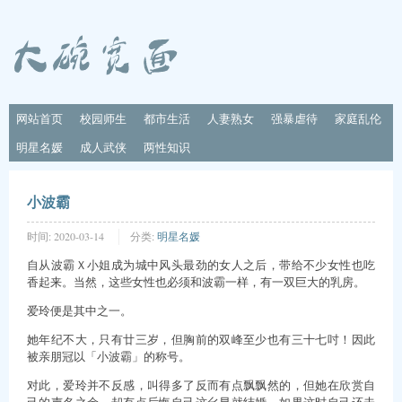
网站首页
校园师生
都市生活
人妻熟女
强暴虐待
家庭乱伦
明星名媛
成人武侠
两性知识
小波霸
时间:
2020-03-14
分类:
明星名媛
自从波霸Ｘ小姐成为城中风头最劲的女人之后，带给不少女性也吃
香起来。当然，这些女性也必须和波霸一样，有一双巨大的乳房。
爱玲便是其中之一。
她年纪不大，只有廿三岁，但胸前的双峰至少也有三十七吋！因此
被亲朋冠以「小波霸」的称号。
对此，爱玲并不反感，叫得多了反而有点飘飘然的，但她在欣赏自
己的声名之余，却有点后悔自己这幺早就结婚，如果这时自己还未