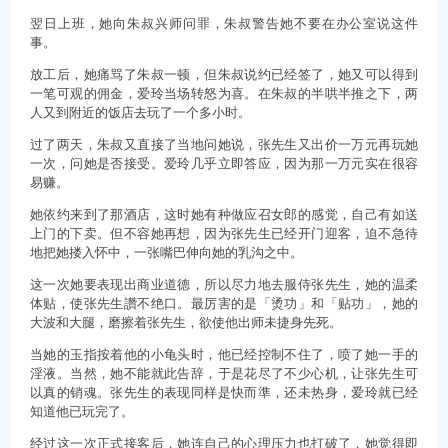
翌日上班，她向朱叔兴师问罪，朱叔警告她不要在办公室说这件
事。
放工后，她痛骂了朱叔一顿，但朱叔说约已经签了，她又可以得到
一笔可观的佣金，爱玲当场转怒为喜。在朱叔的半哄半推之下，两
人又到附近的饭店去玩了一个多小时。
过了两天，朱叔又直接了当地问她说，张先生又出价一万元再玩她
一次，问她是否接受。爱玲几乎立即答应，因为那一万元实在很容
易赚。
她依约来到了那酒店，这时她有种做应召女郎的感觉，自己有如送
上门的下卖。但不容她再想，因为张先生已经开门迎客，迫不急待
地把她搂入怀中，一张嘴巴伸向她的乳沟之中。
这一次她要表现出商业道德，所以尽力地去服侍张先生，她的温柔
体贴，使张先生讚不绝口。最厉害的是「烫功」和「贴功」，她的
大波和大腿，磨擦着张先生，欲使他出师未捷身先死。
当她的玉指按着他的小龟头时，他已经控制不住了，喷了她一手的
淫液。当然，她不能就此告辞，于是花尽了不少心机，让张先生可
以真的销魂。张先生的表现同样是快而準，还未热身，爱玲就已经
知道他已玩完了。
经过这一次正式接客后，她连自己的心理压力也打破了，她觉得即