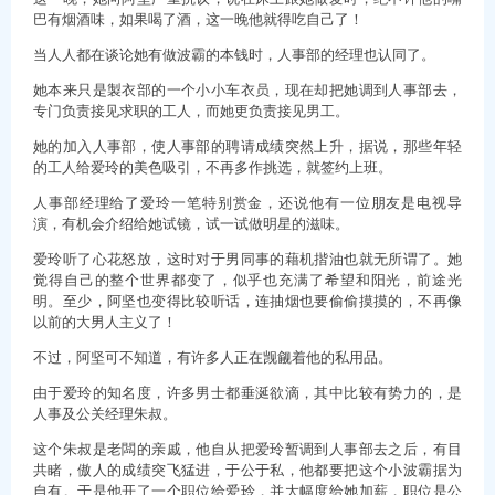
巴有烟酒味，如果喝了酒，这一晚他就得吃自己了！
当人人都在谈论她有做波霸的本钱时，人事部的经理也认同了。
她本来只是製衣部的一个小小车衣员，现在却把她调到人事部去，
专门负责接见求职的工人，而她更负责接见男工。
她的加入人事部，使人事部的聘请成绩突然上升，据说，那些年轻
的工人给爱玲的美色吸引，不再多作挑选，就签约上班。
人事部经理给了爱玲一笔特别赏金，还说他有一位朋友是电视导
演，有机会介绍给她试镜，试一试做明星的滋味。
爱玲听了心花怒放，这时对于男同事的藉机揩油也就无所谓了。她
觉得自己的整个世界都变了，似乎也充满了希望和阳光，前途光
明。至少，阿坚也变得比较听话，连抽烟也要偷偷摸摸的，不再像
以前的大男人主义了！
不过，阿坚可不知道，有许多人正在觊觎着他的私用品。
由于爱玲的知名度，许多男士都垂涎欲滴，其中比较有势力的，是
人事及公关经理朱叔。
这个朱叔是老闆的亲戚，他自从把爱玲暂调到人事部去之后，有目
共睹，傲人的成绩突飞猛进，于公于私，他都要把这个小波霸据为
自有。于是他开了一个职位给爱玲，并大幅度给她加薪，职位是公