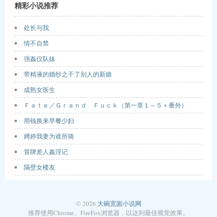
精彩小说推荐
处长与我
情不自禁
强姦仪队妹
带精液的婚纱之干了别人的新娘
成熟女医生
Ｆａｔｅ／Ｇｒａｎｄ Ｆｕｃｋ（第一章１～５＋番外）
用钱换来早餐少妇
娉婷我妻为谁所骑
冒牌差人姦淫记
隔壁女楼友
© 2026
大碗宽面小说网
推荐使用Chrome、FireFox浏览器，以达到最佳视觉效果。