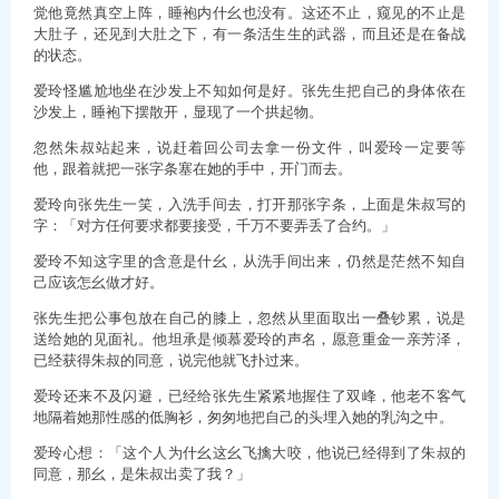
觉他竟然真空上阵，睡袍内什幺也没有。这还不止，窥见的不止是
大肚子，还见到大肚之下，有一条活生生的武器，而且还是在备战
的状态。
爱玲怪尴尬地坐在沙发上不知如何是好。张先生把自己的身体依在
沙发上，睡袍下摆散开，显现了一个拱起物。
忽然朱叔站起来，说赶着回公司去拿一份文件，叫爱玲一定要等
他，跟着就把一张字条塞在她的手中，开门而去。
爱玲向张先生一笑，入洗手间去，打开那张字条，上面是朱叔写的
字：「对方任何要求都要接受，千万不要弄丢了合约。」
爱玲不知这字里的含意是什幺，从洗手间出来，仍然是茫然不知自
己应该怎幺做才好。
张先生把公事包放在自己的膝上，忽然从里面取出一叠钞累，说是
送给她的见面礼。他坦承是倾慕爱玲的声名，愿意重金一亲芳泽，
已经获得朱叔的同意，说完他就飞扑过来。
爱玲还来不及闪避，已经给张先生紧紧地握住了双峰，他老不客气
地隔着她那性感的低胸衫，匆匆地把自己的头埋入她的乳沟之中。
爱玲心想：「这个人为什幺这幺飞擒大咬，他说已经得到了朱叔的
同意，那幺，是朱叔出卖了我？」