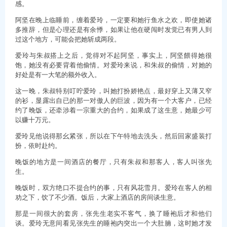
感。
阿坚在晚上临睡前，缠着爱玲，一定要和她行鱼水之欢，即使她诸
多推辞，但是心理还是有余悸，如果让他在硬闯时发觉已有男人到
过这个地方，可能会把她斩成两段。
爱玲与朱叔搭上之后，觉得对不起阿坚，事实上，阿坚餵得她很
饱，她没有必要背着他偷情。对爱玲来说，和朱叔的偷情，对她的
好处是有一大笔的额外收入。
这一晚，朱叔特别叮咛爱玲，叫她打扮娇艳点，最好穿上又薄又窄
的衫，显露出自已的那一对傲人的巨波，因为有一个大客户，已经
约了晚饭，还牵涉着一宗重大的合约，如果成了这生意，她最少可
以赚十万元。
爱玲见他说得那幺紧张，所以在下午特地去洗头，然后回家盛装打
扮，依时赴约。
晚饭的地方是一间酒店的餐厅，只有朱叔和那客人，客人叫张先
生。
晚饭时，双方绝口不提合约的事，只有风花雪月。爱玲在客人的相
劝之下，饮了不少酒。饭后，大家上酒店的房间谈生意。
那是一间很大的套房，张先生老实不客气，换了睡袍后才和他们
谈。爱玲无意间看见张先生的睡袍内突出一个大肚腩，这时她才发