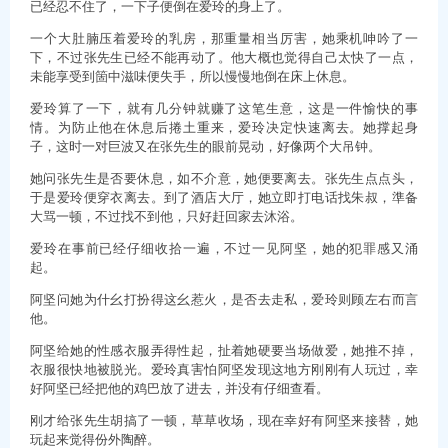
已经忍不住了，一下子便倒在爱玲的身上了。
一个大肚腩压着爱玲的乳房，那重量相当厉害，她乘机呻吟了一
下，不过张先生已经不能再动了。他大概也觉得自己太快了一点，
未能享受到箇中滋味便失手，所以慢慢地倒在床上休息。
爱玲算了一下，就有几分钟就赚了这笔生意，这是一件愉快的事
情。为防止他在休息后捲土重来，爱玲决定快速离去。她撑起身
子，这时一对巨波又在张先生的眼前晃动，好像两个大吊钟。
她问张先生是否要休息，如不介意，她便要离去。张先生点点头，
于是爱玲便穿衣离去。到了酒店大厅，她立即打电话找朱叔，準备
大骂一顿，不过找不到他，只好赶回家去沐浴。
爱玲在事前已经仔细收拾一遍，不过一见阿坚，她的犯罪感又涌
起。
阿坚问她为什幺打扮得这幺惹火，是否去走私，爱玲则顾左右而言
他。
阿坚给她的性感衣服弄得性起，扯着她硬要当场做爱，她推不掉，
衣服很快地被脱光。爱玲真害怕阿坚发现这地方刚刚有人玩过，幸
好阿坚已经把他的鸡巴放了进去，并没有仔细查看。
刚才给张先生胡搞了一顿，草草收场，现在幸好有阿坚来接替，她
玩起来觉得份外陶醉。