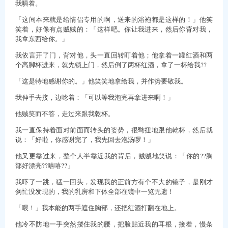
我嗔着。
「这间本来就是给情侣专用的啊，送来的浴袍都是这样的！」他笑
笑着，好像有点贼贼的：「这样吧。你让我进来，然后你背对我，
我拿东西给你。」
我依言开了门，背对他，头一直回转盯着他；他拿着一罐红酒和两
个高脚杯进来，就先锁上门，然后倒了两杯红酒，拿了一杯给我??
「这是特地感谢你的。」他笑笑地拿给我，并作势要敬我。
我伸手去接，边唸着：「可以等我泡完再拿进来啊！」
他贼笑而不答，走过来跟我乾杯。
我一直保持着面对前面而转头的姿势，很彆扭地跟他乾杯，然后就
说：「好啦，你感谢完了，我先回去泡汤啰！」
他又更靠过来，整个人半靠近我的背后，贼贼地笑说：「你的??胸
部好漂亮??嘻嘻??」
我吓了一跳，猛一回头，发现我的正前方有个不大的镜子，是刚才
匆忙没发现的，我的乳房和下体全部在镜中一览无遗！
「喂！」我本能的两手遮住胸部，还把红酒打翻在地上。
他冷不防地一手突然搂住我的腰，把脸贴近我的耳根，接着，慢条