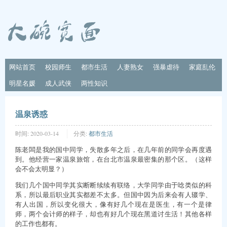
网站首页
校园师生
都市生活
人妻熟女
强暴虐待
家庭乱伦
明星名媛
成人武侠
两性知识
温泉诱惑
时间:
2020-03-14
分类:
都市生活
陈老闆是我的国中同学，失散多年之后，在几年前的同学会再度遇
到。他经营一家温泉旅馆，在台北市温泉最密集的那个区。（这样
会不会太明显？）
我们几个国中同学其实断断续续有联络，大学同学由于唸类似的科
系，所以最后职业其实都差不太多。但国中因为后来会有人辍学、
有人出国，所以变化很大，像有好几个现在是医生，有一个是律
师，两个会计师的样子，却也有好几个现在黑道讨生活！其他各样
的工作也都有。