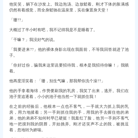
他笑笑，躺下在沙发上。我边泡汤、边放鬆着。刚才下体的胀满感
仍然有着感觉，而全身鬆驰在温泉里，实在像置身天堂！
「珊??」
大概过了半小时有吧，我不记得我是不是睡着了。
「干嘛？」我没好气的说。
「我要进来??」他的裸体身影出现在我面前，不等我回答就进了池
子。
「你好过份，骗我来这里说要招待我，根本是我招待你嘛！」我嗔
着。
他再度淫笑着：「珊，别生气嘛，那我帮你洗个澡??」
他的手拿着海绵，作势要刷我的乳房，我笑了出来，逃开。我们在
池子里追逐着，小小的池子他当然一下就抓住我！
在之前的经验后，他根本一点也不客气，一手就大力抓上我的乳
房，用力地揉着；另一手则抓住我的手，用我的手去握住他的弟
弟，他的弟弟不知何时早已硬挺！我羞红了脸，他另一手则不客气
地一把摸到我的阴唇，开始挑弄。刚才还笑声不止的我，被挑逗
着，忽地转为娇喘。