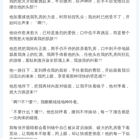
我的慾火开始被挑起来，半目微闭，轻声呻吟，右手不自觉地往后
搂住他的头部??
他加重揉抚我乳房的力道，时而轻捏乳尖；我此时已然受不了，开
始叫出声来：「啊??」
他动作愈来愈大，已经是激烈的爱抚；口中也不再挑逗，而是整个
熊熊慾火地探索我的肌肤??
他忽然把我转向正面，两手仍不停的抓弄着乳房，口中则不停地舔
舐着我身上的红酒。我两手倚着他的头，任他头在我的乳房间狂乱
的游移，羞耻刺激兴奋全部涌上来，我放浪的叫着??
他一路往下，直到蹲在我的面前，手扶着我的臀部，开始舔着我汨
汨流出的液体；我闭上眼，享受着那种淫快的罪恶感??
他忽地停下，把我再转向面对镜面，让我手扶着镜子，他对準着，
就大力插进来??
「啊??不??要??」我断断续续地呻吟着。
「不要什幺？珊??」他也轻呼着，腰间不停抽动，每一下撞击都是
一次肉体的碰撞。
我每张开眼睛都会看到镜中自己被从背后抽插、硕大的乳房垂下着
晃动，让我根本不敢看，闭上眼，却让快感更彻底！他的每一下似