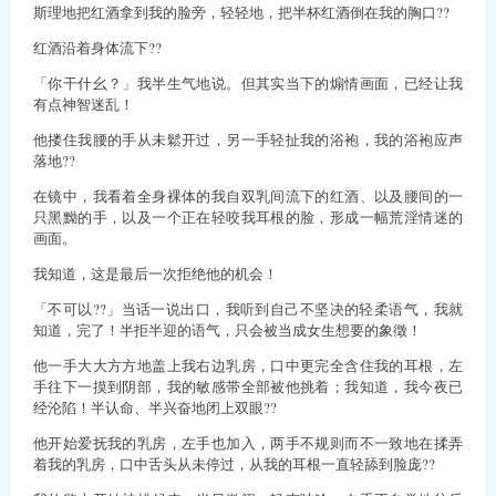
斯理地把红酒拿到我的脸旁，轻轻地，把半杯红酒倒在我的胸口??
红酒沿着身体流下??
「你干什幺？」我半生气地说。但其实当下的煽情画面，已经让我
有点神智迷乱！
他搂住我腰的手从未鬆开过，另一手轻扯我的浴袍，我的浴袍应声
落地??
在镜中，我看着全身裸体的我自双乳间流下的红酒、以及腰间的一
只黑黝的手，以及一个正在轻咬我耳根的脸，形成一幅荒淫情迷的
画面。
我知道，这是最后一次拒绝他的机会！
「不可以??」当话一说出口，我听到自己不坚决的轻柔语气，我就
知道，完了！半拒半迎的语气，只会被当成女生想要的象徵！
他一手大大方方地盖上我右边乳房，口中更完全含住我的耳根，左
手往下一摸到阴部，我的敏感带全部被他挑着；我知道，我今夜已
经沦陷！半认命、半兴奋地闭上双眼??
他开始爱抚我的乳房，左手也加入，两手不规则而不一致地在揉弄
着我的乳房，口中舌头从未停过，从我的耳根一直轻舔到脸庞??