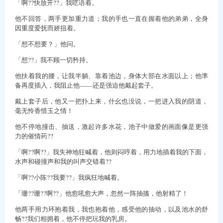
「啊??快放开??」我呓语着。
他不回答，两手更加重力道；我的手也一直在握着他的弟弟，全身
因重度爱抚而娇扭着。
「想不想要？」他问。
「想??」我不顾一切矜持。
他扶着我的腰，让我半躺、靠着池边，身体大部在水面以上；他準
备再度插入，我阻止他——还是强迫他戴起套子。
戴上套子后，他又一把扑上来，什幺也没说，一把进入我的阴道，
毫无怜香惜玉之情！
他不停地撞击、抽送，激起许多水花，池子中做爱的画面像是更强
力的催情药??
「啊??啊??」我失神地狂喊着，他则闷哼着，用力地插着我的下面，
水声和碰撞声和我的叫声交错着??
「啊??小陈??我要??」我疯狂地喊着。
「珊??珊??啊??」他愈吼愈大声，忽然一阵抽搐，他射精了！
他两手用力环抱着我，我也抱着他，感受他的抽动，以及池水的舒
畅??我们相拥着，他不停把玩我的乳房。