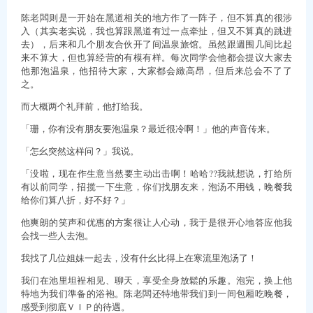
陈老闆则是一开始在黑道相关的地方作了一阵子，但不算真的很涉
入（其实老实说，我也算跟黑道有过一点牵扯，但又不算真的跳进
去），后来和几个朋友合伙开了间温泉旅馆。虽然跟週围几间比起
来不算大，但也算经营的有模有样。每次同学会他都会提议大家去
他那泡温泉，他招待大家，大家都会緻高昂，但后来总会不了了
之。
而大概两个礼拜前，他打给我。
「珊，你有没有朋友要泡温泉？最近很冷啊！」他的声音传来。
「怎幺突然这样问？」我说。
「没啦，现在作生意当然要主动出击啊！哈哈??我就想说，打给所
有以前同学，招揽一下生意，你们找朋友来，泡汤不用钱，晚餐我
给你们算八折，好不好？」
他爽朗的笑声和优惠的方案很让人心动，我于是很开心地答应他我
会找一些人去泡。
我找了几位姐妹一起去，没有什幺比得上在寒流里泡汤了！
我们在池里坦裎相见、聊天，享受全身放鬆的乐趣。泡完，换上他
特地为我们準备的浴袍。陈老闆还特地带我们到一间包厢吃晚餐，
感受到彻底ＶＩＰ的待遇。