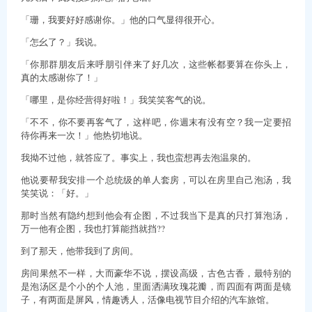
「珊，我要好好感谢你。」他的口气显得很开心。
「怎幺了？」我说。
「你那群朋友后来呼朋引伴来了好几次，这些帐都要算在你头上，
真的太感谢你了！」
「哪里，是你经营得好啦！」我笑笑客气的说。
「不不，你不要再客气了，这样吧，你週末有没有空？我一定要招
待你再来一次！」他热切地说。
我拗不过他，就答应了。事实上，我也蛮想再去泡温泉的。
他说要帮我安排一个总统级的单人套房，可以在房里自己泡汤，我
笑笑说：「好。」
那时当然有隐约想到他会有企图，不过我当下是真的只打算泡汤，
万一他有企图，我也打算能挡就挡??
到了那天，他带我到了房间。
房间果然不一样，大而豪华不说，摆设高级，古色古香，最特别的
是泡汤区是个小的个人池，里面洒满玫瑰花瓣，而四面有两面是镜
子，有两面是屏风，情趣诱人，活像电视节目介绍的汽车旅馆。