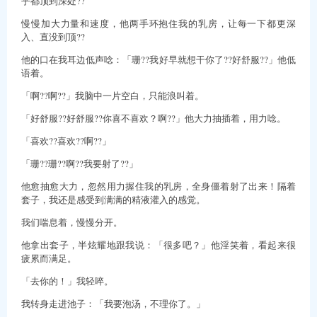
乎都顶到深处??
慢慢加大力量和速度，他两手环抱住我的乳房，让每一下都更深
入、直没到顶??
他的口在我耳边低声唸：「珊??我好早就想干你了??好舒服??」他低
语着。
「啊??啊??」我脑中一片空白，只能浪叫着。
「好舒服??好舒服??你喜不喜欢？啊??」他大力抽插着，用力唸。
「喜欢??喜欢??啊??」
「珊??珊??啊??我要射了??」
他愈抽愈大力，忽然用力握住我的乳房，全身僵着射了出来！隔着
套子，我还是感受到满满的精液灌入的感觉。
我们喘息着，慢慢分开。
他拿出套子，半炫耀地跟我说：「很多吧？」他淫笑着，看起来很
疲累而满足。
「去你的！」我轻啐。
我转身走进池子：「我要泡汤，不理你了。」