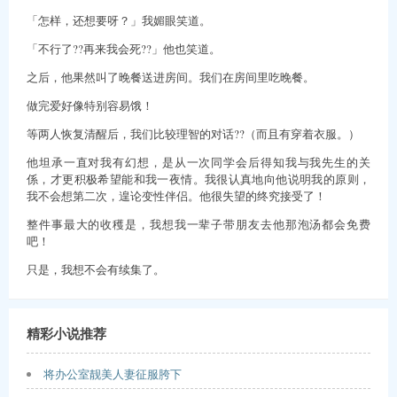
「怎样，还想要呀？」我媚眼笑道。
「不行了??再来我会死??」他也笑道。
之后，他果然叫了晚餐送进房间。我们在房间里吃晚餐。
做完爱好像特别容易饿！
等两人恢复清醒后，我们比较理智的对话??（而且有穿着衣服。）
他坦承一直对我有幻想，是从一次同学会后得知我与我先生的关
係，才更积极希望能和我一夜情。我很认真地向他说明我的原则，
我不会想第二次，遑论变性伴侣。他很失望的终究接受了！
整件事最大的收穫是，我想我一辈子带朋友去他那泡汤都会免费
吧！
只是，我想不会有续集了。
精彩小说推荐
将办公室靓美人妻征服胯下