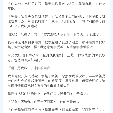
「你先泡，泡好后叫我，我安排晚餐送来这里，我陪你吃。」他笑
笑说。
「等等，我要先跟你讲清楚，」我拉住要出门的他：「很抱歉，讲
比较白一点，可是我结婚了，我今天只想泡汤，不想作别的事，好
不好？」我认真地说。
他笑笑，只说了一句：「你先泡吧！我们等一下再说。」就走了。
我有种无可奈何的感觉，把衣服脱了就进了池里，那种感觉真的很
美，像贵妃出浴一样！我恣意地享受着，全身舒畅慵懒的??
时光大约泡了半小时，全身肌肉鬆驰，正是一种很陶然的休息状
态。忽然间有人敲着门??
「珊，是我啦！」小陈的声音。
我有点被扫兴的感觉。拿起了浴袍，忽然发现被设计了——浴袍是
一件粉红色的比较接近丝巾的透明度！厚是够厚，但蛮透明的，这
应该是情趣裕袍吧？週围的毛巾又不够大??
我只好把那件浴袍披上，走到门口，没开门：「干嘛？」
「我拿东西给你，你开一下门啦??」他的声音传来。
「你给我这哪门子浴袍？我哪能穿？都被看光啦，我哪敢开门？」