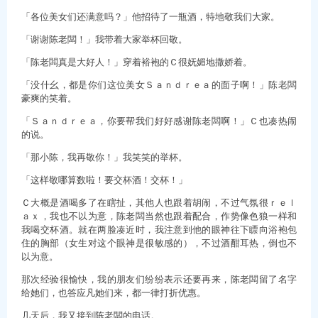
「各位美女们还满意吗？」他招待了一瓶酒，特地敬我们大家。
「谢谢陈老闆！」我带着大家举杯回敬。
「陈老闆真是大好人！」穿着裕袍的Ｃ很妩媚地撒娇着。
「没什幺，都是你们这位美女Ｓａｎｄｒｅａ的面子啊！」陈老闆
豪爽的笑着。
「Ｓａｎｄｒｅａ，你要帮我们好好感谢陈老闆啊！」Ｃ也凑热闹
的说。
「那小陈，我再敬你！」我笑笑的举杯。
「这样敬哪算数啦！要交杯酒！交杯！」
Ｃ大概是酒喝多了在瞎扯，其他人也跟着胡闹，不过气氛很ｒｅｌ
ａｘ，我也不以为意，陈老闆当然也跟着配合，作势像色狼一样和
我喝交杯酒。就在两脸凑近时，我注意到他的眼神往下瞟向浴袍包
住的胸部（女生对这个眼神是很敏感的），不过酒酣耳热，倒也不
以为意。
那次经验很愉快，我的朋友们纷纷表示还要再来，陈老闆留了名字
给她们，也答应凡她们来，都一律打折优惠。
几天后，我又接到陈老闆的电话。