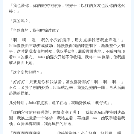
「我也爱你，你的嫩穴很好操，很好干！以往的女友也没你的这幺
棒！」
「真的吗？」
「当然真的，我何时骗过你？」
「啊… 啊… 喔… 我的小穴好痕痒，用力点操我替我止痒喔！」
Julia慢慢由主动变成被动，她慢慢向我的膝盖躺下，渐渐整个人躺
平，这时是我表演的时候，我双手地，屁股微微离地，不断向前顶
着Julia的嫩穴。 Julia 的淫穴开始不停收缩。我将Julia 侧躺，使我能
够从侧面上她。
「这个姿势好吗？」
「好好好！只要是你和我做爱，甚幺姿势都好！啊… 啊… 啊… 」
不久，又换了别的姿势，Julia站起来，我提起她的一腿，再从后面
起劲的操她。
几分钟后，Julia有点累，跪了在地，我顺势换成 「狗仔式」。
「你的穴收缩得很强烈，你快高潮了喔！」 我知道Julia即将到达高
潮，我换上最后一个姿势，我站立着，再抱起Julia，她双手缠着我
颈，双腿缠着我腿，我再疯狂的抽送。
「啊啊啊啊啊啊啊………….你接近巅峰！小穴好爽，好舒服… 喔…