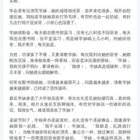
实验。
学会里有位漂亮学姊，她的成绩很优异，追求者也很多。我开始想
接近她。我知道学姊她喜欢打羽毛球，有空时也会一起切磋。有好
几次打得汗流浃背，小背心也湿透了。
学姊很勤奋，每天都在图书馆温习，没有七八时也不回宿舍，每天
我也在图书馆，但不是温习，而是瞄学姊瞄上几小时。待她回宿
舍，我才离开，每天如是。
当然，功课多了不懂，又要请教学姊。每次我到访她的宿舍，她都
刚洗完澡，身体散发着一阵香味，应该是沐浴露的香味。 「学姊，
我有功课不明白，要请教你。」 「随便！」 学姊真是很随和，学识
又丰富，问她甚幺都能解答。
经常在图书馆瞄她，功课越来越跟不上，问题越来越多，请教学姊
越来越频密，已经成了恶性循环。
最近学姊参选了大学校花选举，有次在礼堂见她拍摄写真，真的很
美，很美。相片火速在互联网疯传。有些对学姊说一些难听的说
话。我很生气，难道我喜欢了学姊？
圣诞节到了，学校举办圣诞派对。在礼堂有个圣诞舞会，我邀请学
姊跟我一起跳。「我不会跳！」学姊说。 「我都是，乱跳就行
啦！」 当晚学姊穿得好美好漂亮，像公主一样。跳过舞后，我静悄
悄地拿了一些啤酒回宿舍跟学姊饮。 「学姊，今晚这样高兴，乾