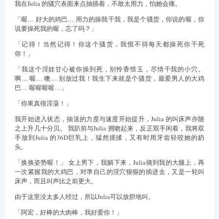
我在Julia 的骚穴表面来点抽插着，不敢太用力，怕她会痛。
「喔… 好大的鸡巴… 用力的操我干我，我是个骚货，你说的喔，你
说要操死我的喔，忘了吗？」
「记得！当然记得！你这个骚货，我恨不得每天都操死你干死
你！」
「我这个淫娃甘心被你操到死，别怜香惜玉，尽情干我的小穴。
啊… 喔… 噢… 别放过我！我生下来就是个骚货，最爱男人的大鸡
巴… 喔喔喔喔…」
「你果真很淫蕩！」
我开始进入状态，抽送的力度与速度开始提升，Julia 的叫床声亦随
之上升几十分贝。 我趴前与Julia 拥吻起来，反正双手闲着，我将双
手放到Julia 的36D巨乳上，猛然搓揉，又有时用牙齿轻咬她的奶
头。
「换换姿势喔！」 女上男下，我躺下来，Julia骑到我的大腿上，再
一次紧握我的大鸡巴，对準自己的淫穴狠狠的插进去，又是一轮叫
床声，而且叫声比之前更大。
由于这里没太多人经过，所以Julia可以放胆地叫。
「阿宏，好棒的大肉棒，我好爱你！」