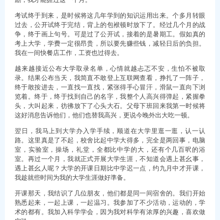
考试终于到来，是时候将这几年学到的知识运用出来。个多月转眼
过去，公开试终于完结，背上的包袱顿时放下了。经过几个月的战
争，终于画上句号。可是过了公开试，接着的是暑期工。假如真的
考上大学，学费一定很昂贵，所以要先赚些钱，减轻日后的负担。
我在一间快餐店工作，工资也过得去。
越来越接近公布大学取录名单，心情就越忐忑不安，生怕不被取
录。结果公布当天，我简直不敢登上互联网查看，挣扎了一阵子，
终于敢按进去，一直找一直找，紧张得手心冒汗，滑鼠一直向下浏
览着。终于，终于找到自己的名字，我整个人高兴得弹起，紧握拳
头，大叫起来，彷彿放下了心头大石。父母下班回来我第一时候将
这好消息告诉他们，他们也替我高兴，更说今晚外出大吃一顿。
翌日，我马上到大学办入学手续，顺道在大学里逛一逛，认一认
路。这里真是了不起，校舍比起中学大得多，完全是两回事，电脑
室，实验室，操场，礼堂，全都比中学的大，还有个几百呎的浴
室。再过一个月，我就正式开展大学生涯，不知道会遇上甚幺事，
遇上甚幺人呢？大学的开课日期比中学迟一点，约九月中才开课，
我趁就些时间为我的大学生涯做好準备。
开课那天，我结识了几位朋友，他们都是同一间宿舍的。我们开始
熟悉起来，一起上课，一起温习。我参加了不少活动，运动的，学
术的都有。我加入科学学会，因为我对科学有浓厚的兴趣，喜欢做