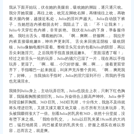
我从下面开始玩，伏在她的美腿前，吸吮她的脚趾，逐只逐只吮。
我分开她双腿，再往上吮，吮完左脚吮右脚，再继续往上吮，再吻
着大腿内侧，越接近私处，Julia的淫叫声越大。 Julia自动脱下裤
子，当她想连内裤都脱去时，我阻止了，说：「不！让我来！」
Julia今天穿红色内裤，非常妖艳。 我伏在Julia的下身，準备服侍
她。 我吐出舌头，嚐着她的B。 「啊… 爽啊… 舒服啊…」 我拉开
内裤直接吸吮嫩B，呻吟声更刺耳。 舌尖来回挑逗阴核，吸吮阴
核，Julia像触电般抖震着。整根舌头完全的包着Julia的阴部，再以
舌尖刺激淫穴。 之后我用手指直接挑逗嫩B。 「里面湿透了喔！」
经过之前舌头一轮的玩弄，Julia的骚穴已湿了一片，现在再以手指
玩弄，更湿了。 「啊… 喔… 小穴好舒服。啊… 啊… 」 接着更双管
齐下，手指嘴巴一起来挑逗，叫床声充斥整个房间。 「啊… 爽死我
了，好棒。」 当我抽出手指时，Julia的淫穴湿到不行，而我的手指
也充满淫水。
我骑到Julia身上，主动玩弄巨乳，Julia也脱去上衣，只剩下红色胸
罩，我隔着胸围揉捏巨乳，Julia 兴奋得合上眼高声呻吟。 Julia 伸手
到背后解开胸围。36D 巨乳，36D巨乳呀，十分伟大，我急不及待就
将头埋进巨乳，又搓又揉又啜又吮又吸，出尽所有方法来玩弄，乳
头被我啜得涨大了一倍。别看Julia的乳房有36D，依然十分坚挺，没
有堕下来之感。 「我给你乳交。」 Julia以巨乳夹紧18cm长的大鸡
巴，猛烈地摇晃，鸡巴被柔软的乳房夹住，舒服之感实在难以形
容，总而言之，就是爽。