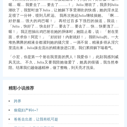
喔… 喔… 我要去了….. 要去了……..！」 Julia 潮吹了，我弄到Julia
潮吹了，我暂时放下Julia，让她躺下享受潮吹的快感，她的淫水足
足喷了一分钟，喷到几呎远。 我再次抱起Julia继续操她。 「啊….
好舒服… 强大的鸡巴喔！」 再经过百多下强烈的抽送，我说：
「Julia，快好了… 快去好了… 要去了… 要去了… 快… 快要洩了….
喔！」 我正想抽出鸡巴射在她的胴体时，她阻止着，说： 「射在里
面，求求你！阿宏！」 「好好好！内射就好！」 我听Julia的。一大
堆热腾腾的精液全都灌到她的骚穴里，一滴不留，精液多得从淫穴
里流出来，Julia抹去流出的精液放进口里。我们累得躺下喘着气。
「小宏，你是第一个射在我里面的男人！我爱你！」此刻我感到威
风无比。 不久，Julia又要我陪她做爱了，她真的很骚，我当然奉
陪。结果我们越做越精神，做了整晚，到天亮才洗澡。
精彩小说推荐
跨界
偷窥妇产科6~7
爸爸去出差，让我有机可趁