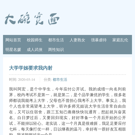
网站首页
校园师生
都市生活
人妻熟女
强暴虐待
家庭乱伦
明星名媛
成人武侠
两性知识
大学学姊要求我内射
时间:
2020-03-14
分类:
都市生活
我叫阿宏，是个中学生，今年应付公开试。我的成绩一向名列前
茅，校内考试不是第一，就是第二，是个品学兼优的学生，很多老
师都说我能考上大学，父母也不曾担心我考不上大学。事实上，我
个人也非常渴望考上大学，听许多师兄姐说大学生活非常自由自
在，又可以住宿舍，跟三五知己痛痛快快玩通宵，想起就兴奋莫
名。白日梦过后，又要回归现实，好好準备一个月后开始的公开
试，不能掉以轻心。老实说，这一个月真是很难捱，我足足要应付
七科，每天像打仗一样，日以继夜的温习，幸好有一群好友互相鼓
励，我才能捱过这一个月。