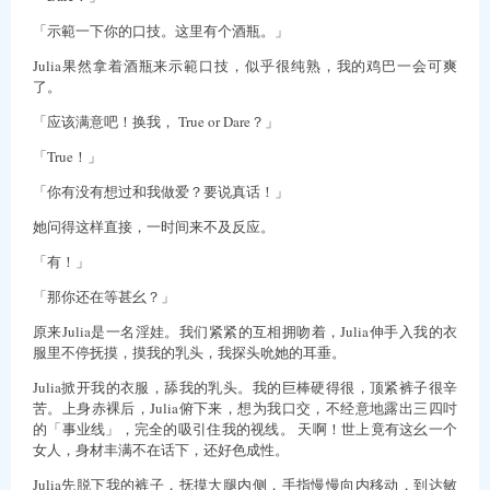
「示範一下你的口技。这里有个酒瓶。」
Julia果然拿着酒瓶来示範口技，似乎很纯熟，我的鸡巴一会可爽
了。
「应该满意吧！换我， True or Dare？」
「True！」
「你有没有想过和我做爱？要说真话！」
她问得这样直接，一时间来不及反应。
「有！」
「那你还在等甚幺？」
原来Julia是一名淫娃。我们紧紧的互相拥吻着，Julia伸手入我的衣
服里不停抚摸，摸我的乳头，我探头吮她的耳垂。
Julia掀开我的衣服，舔我的乳头。我的巨棒硬得很，顶紧裤子很辛
苦。上身赤裸后，Julia俯下来，想为我口交，不经意地露出三四吋
的「事业线」，完全的吸引住我的视线。 天啊！世上竟有这幺一个
女人，身材丰满不在话下，还好色成性。
Julia先脱下我的裤子，抚摸大腿内侧，手指慢慢向内移动，到达敏