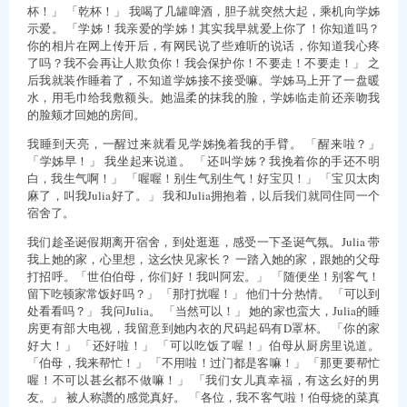
杯！」 「乾杯！」 我喝了几罐啤酒，胆子就突然大起，乘机向学姊
示爱。 「学姊！我亲爱的学姊！其实我早就爱上你了！你知道吗？
你的相片在网上传开后，有网民说了些难听的说话，你知道我心疼
了吗？我不会再让人欺负你！我会保护你！不要走！不要走！」 之
后我就装作睡着了，不知道学姊接不接受嘛。学姊马上开了一盘暖
水，用毛巾给我敷额头。她温柔的抹我的脸，学姊临走前还亲吻我
的脸颊才回她的房间。
我睡到天亮，一醒过来就看见学姊挽着我的手臂。 「醒来啦？」
「学姊早！」 我坐起来说道。 「还叫学姊？我挽着你的手还不明
白，我生气啊！」 「喔喔！别生气别生气！好宝贝！」 「宝贝太肉
麻了，叫我Julia好了。」 我和Julia拥抱着，以后我们就同住同一个
宿舍了。
我们趁圣诞假期离开宿舍，到处逛逛，感受一下圣诞气氛。Julia 带
我上她的家，心里想，这幺快见家长？ 一踏入她的家，跟她的父母
打招呼。「世伯伯母，你们好！我叫阿宏。」 「随便坐！别客气！
留下吃顿家常饭好吗？」 「那打扰喔！」 他们十分热情。 「可以到
处看看吗？」 我问Julia。 「当然可以！」 她的家也蛮大，Julia的睡
房更有部大电视，我留意到她内衣的尺码起码有D罩杯。 「你的家
好大！」 「还好啦！」 「可以吃饭了喔！」伯母从厨房里说道。
「伯母，我来帮忙！」 「不用啦！过门都是客嘛！」 「那更要帮忙
喔！不可以甚幺都不做嘛！」 「我们女儿真幸福，有这幺好的男
友。」 被人称讚的感觉真好。 「各位，我不客气啦！伯母烧的菜真