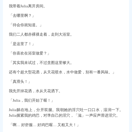
我带着Julia离开房间。
「去哪里啊？」
「待会你就知道。」
我们二人都赤裸祼走着，走到大浴室。
「是这里了！」
「你喜欢在浴室做爱？」
「其实我未试过，不过贪图这里够大。
还有个超大型花洒，从天花喷水，水中做爱，别有一番风味。」
「真滑头！」
我先开掉花洒，水从天花洒下。
「Julia，我们开始了喔！」
Julia躺在地上，分开双腿。我朝她的淫穴吐一口口水，湿润一下。
Julia握紧我的鸡巴，对準自己的淫穴，「滋」一声应声滑进淫穴。
「啊… 好舒服… 好鸡巴喔… 又粗又大！」