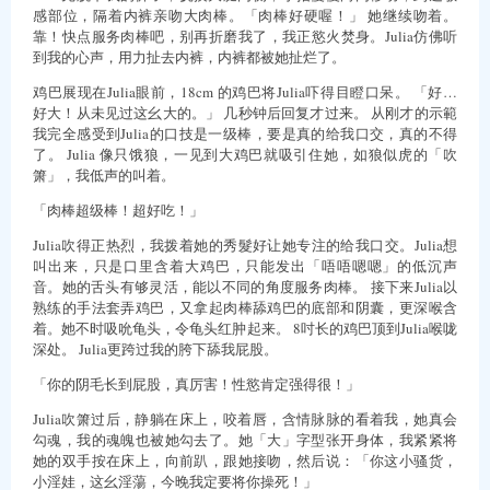
感部位，隔着内裤亲吻大肉棒。「肉棒好硬喔！」 她继续吻着。
靠！快点服务肉棒吧，别再折磨我了，我正慾火焚身。Julia仿佛听
到我的心声，用力扯去内裤，内裤都被她扯烂了。
鸡巴展现在Julia眼前，18cm 的鸡巴将Julia吓得目瞪口呆。 「好…
好大！从未见过这幺大的。」 几秒钟后回复才过来。 从刚才的示範
我完全感受到Julia的口技是一级棒，要是真的给我口交，真的不得
了。 Julia 像只饿狼，一见到大鸡巴就吸引住她，如狼似虎的「吹
箫」，我低声的叫着。
「肉棒超级棒！超好吃！」
Julia吹得正热烈，我拨着她的秀髮好让她专注的给我口交。Julia想
叫出来，只是口里含着大鸡巴，只能发出「唔唔嗯嗯」的低沉声
音。她的舌头有够灵活，能以不同的角度服务肉棒。 接下来Julia以
熟练的手法套弄鸡巴，又拿起肉棒舔鸡巴的底部和阴囊，更深喉含
着。她不时吸吮龟头，令龟头红肿起来。 8吋长的鸡巴顶到Julia喉咙
深处。 Julia更跨过我的胯下舔我屁股。
「你的阴毛长到屁股，真厉害！性慾肯定强得很！」
Julia吹箫过后，静躺在床上，咬着唇，含情脉脉的看着我，她真会
勾魂，我的魂魄也被她勾去了。她「大」字型张开身体，我紧紧将
她的双手按在床上，向前趴，跟她接吻，然后说：「你这小骚货，
小淫娃，这幺淫蕩，今晚我定要将你操死！」