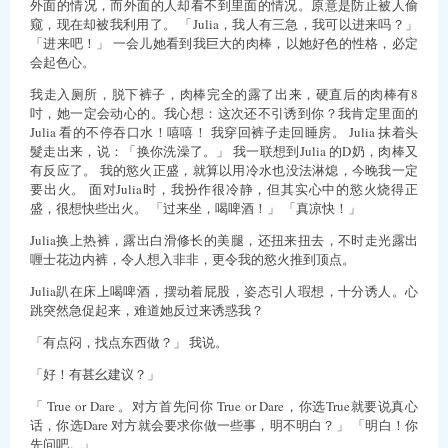
外面的情况，而外面的人却看不到里面的情况。原意是防止被人偷
窥，现在却被我利用了。 「Julia，我人有三急，我可以进来吗？」
「进来吧！」 一会儿她看到我巨大的肉棒，以她好色的性格，必定
会起色心。
我走入厕所，脱下裤子，肉棒完全的露了出来，硬直后的肉棒有8
吋，她一定会动心的。我心想：这次还不引诱到你？我肯定里面的
Julia 看的不停吞口水！嘻嘻！ 我穿回裤子走回睡房。 Julia 抹着头
髮走出来，说：「换你洗澡了。」 我一联想到Julia 的D奶，肉棒又
有反应了。 我的慾火正盛，就算以用冷水也没法淋熄，今晚我一定
要出火。 面对Julia时，我扮作很冷静，但其实心中的慾火烧得正
盛，很想快些出火。 「过来坐，喝啤酒！」 「真凉快！」
Julia换上热裤，露出白滑修长的美腿，还扭来扭去，不时走光露出
喱士花边内裤，令人想入非非，更令我的慾火推到顶点。
Julia趴在床上喝啤酒，摆动着屁股，姿态引人瑕想，十分诱人。心
跳突然急促起来，难道她反过来诱惑我？
「有点闷，找点东西做？」 我说。
「好！有甚幺建议？」
「 True or Dare 。对方首先问你 True or Dare，你选True就要说真心
话，你选Dare 对方就会要求你做一些事，明不明白？」 「明白！你
先问吧。」