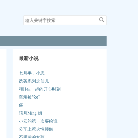
搜
索
关
键
字
最新小说
七月半，小思
诱姦系列之仙儿
已
和H在一起的开心时刻
村
过
至亲被轮奸
催
陪月Ming 姐
小云的第一次要给谁
公车上惹火性接触
不服输的女孩