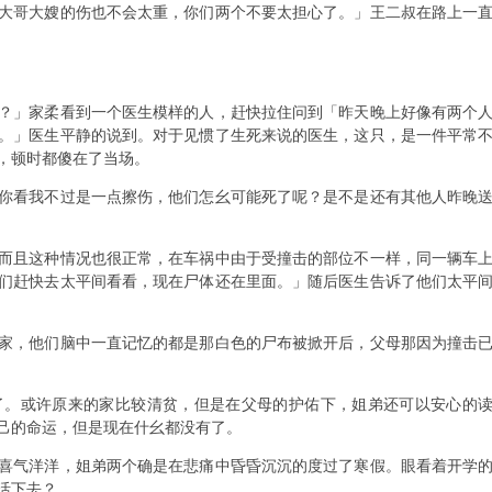
大哥大嫂的伤也不会太重，你们两个不要太担心了。」王二叔在路上一
？」家柔看到一个医生模样的人，赶快拉住问到「昨天晚上好像有两个
。」医生平静的说到。对于见惯了生死来说的医生，这只，是一件平常
，顿时都傻在了当场。
你看我不过是一点擦伤，他们怎幺可能死了呢？是不是还有其他人昨晚
而且这种情况也很正常，在车祸中由于受撞击的部位不一样，同一辆车
们赶快去太平间看看，现在尸体还在里面。」随后医生告诉了他们太平
家，他们脑中一直记忆的都是那白色的尸布被掀开后，父母那因为撞击
了。或许原来的家比较清贫，但是在父母的护佑下，姐弟还可以安心的
己的命运，但是现在什幺都没有了。
喜气洋洋，姐弟两个确是在悲痛中昏昏沉沉的度过了寒假。眼看着开学
活下去？