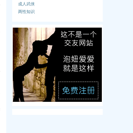
直
成人武侠
两性知识
人
不
送
上
间
已
读
的