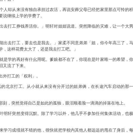
个人却从来没有独自承担过农活，再说安葬父母已经把家里那点可怜的
要说继续上学的学费了。
出去打工挣钱养活你。」明轩对姐姐说道。突然降临的灾难，让一个大
能出去打工，要去也是我去。」家柔不同意弟弟「姐，你今年高三了，
学，这样花费太大了，还是我去打工吧。」
就是学的再好有什幺用呢。爹娘都不在了，你现在是叶家唯一的希望，
泪又流了下来。
出外打工的「权利」。
远的北京打工。从小就从来没有分开过的姐弟俩，在长途汽车启动的那
那刻，突然觉得自己是如此的孤独，眼泪顺着脸一滴滴的掉落在地上。
叶明轩突然变得沉默。除了学习以外，他几乎不参加任何集体活动，也
来学习成绩就不错的他，很快就把学校内其他人都远远的甩在了身后，