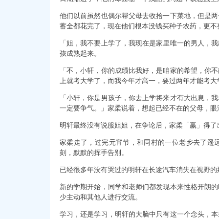
他们以前虽然也偶尔帮父母去收拾一下菜地，但是两
蓄全都花完了，现在他们根本没钱买种子农药，更不
「姐，我不要上学了，我现在是家里唯一的男人，我
孩成熟起来。
「不，小轩，你的成绩比我好，是咱家的希望，你不
上就考大学了，而我今年才高一，要过两年才能考大
「小轩，你是男孩子，你去上学将来才有大出息，我
一定要争气。」家柔说着，想起已经不在的父母，眼
明轩最终没有说服姐姐，在争论后，家柔「赢」得了
家柔走了，过完元宵节，和同村的一位老乡去了遥
刻，默默的挥手告别。
已经很多年没有哭过的明轩在长途汽车消失在视野的
新的学期开始，同学和老师们都发现本来性格开朗的
少主动和其他人进行交流。
学习，还是学习，明轩的大脑中只有这一个念头，本