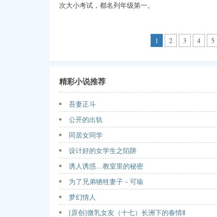
次大小考试，都名列年级第一。
1
2
3
4
5
精彩小说推荐
吾妻正斗
公开的出轨
同居女同学
设计好的女学生之陷阱
诱人诱惑…教室里的秘密
为了兄弟牺牲妻子－可瑜
梦幻情人
[原创]微乳女友（十七）长洲下的春情Ⅱ