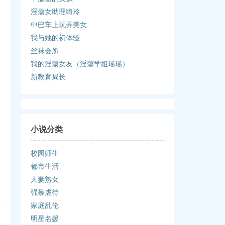
淫蕩女助理绮玲
中巴车上玩弄美女
我与她的初体验
丝袜会所
我的淫蕩女友（淫蕩学姐瑶瑶）
弟
焦
新教育局长
小说分类
校园师生
都市生活
人妻熟女
路
强暴虐待
来
家庭乱伦
明星名媛