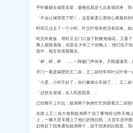
平时爹娘去城里卖菜，最晚也就是七点多就回来，而
「不会让城管抓了吧！」这是家柔心里担心着最坏的
时间又过去了一个小时，叶父叶母依然没有回来。姐
吃完年夜饭，明轩又去门口放了鞋鞭炮烟花，又看了
两人都很着急，但是在大年三十的晚上，他们也不知
急中，相互依偎着睡去。
「砰，砰，砰……」一阵砸门声传来。天刚濛濛亮，
开门一看是隔壁的王二叔，王二叔经常和叶父叶母一
「小柔，小轩不好了，你们爹娘出车祸了。」王二叔
「赶快去省城，在人民医院里。」
已经顾不上什幺，姐弟两个匆匆忙忙的跟着王二叔朝
在路上王二叔大致和姐弟两个说了事情经过昨天晚
上，一辆大货车撞上了他们的拖拉机，大货车连停都
赶快赶了回来通知姐弟两个，由于回来的比较急，现