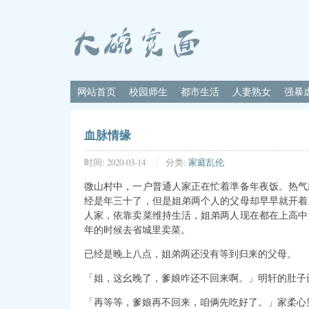
网站首页
校园师生
都市生活
人妻熟女
强暴
血脉情缘
时间:
2020-03-14
分类:
家庭乱伦
微山村中，一户普通人家正在忙着準备年夜饭。热气
经是年三十了，但是姐弟两个人的父母却早早就开着
人家，依靠卖菜维持生活，姐弟两人现在都在上高中
年的时候去省城里卖菜。
已经是晚上八点，姐弟两还没有等到归来的父母。
「姐，这幺晚了，爹娘咋还不回来啊。」明轩的肚子
「再等等，爹娘再不回来，咱俩先吃好了。」家柔心