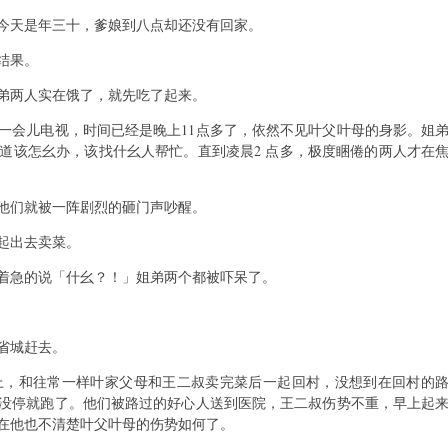
今天是年三十，爹娘到八点却还没有回家。
结果。
弟两人实在饿了，就先吃了起来。
一会儿电视，时间已经是晚上11点多了，依然不见叶父叶母的身影。姐
道该怎幺办，该找什幺人帮忙。直到凌晨2 点多，极度睏倦的两人才在
他们就被一阵剧烈的砸门声吵醒。
起出去卖菜。
着急的说「什幺？！」姐弟两个都被吓呆了。
省城赶去。
上，和往常一样叶家父母和王二叔卖完菜后一起回村，没想到在回村的
没停就跑了。他们被路过的好心人送到医院，王二叔伤势不重，早上起
在他也不清楚叶父叶母的伤势如何了。