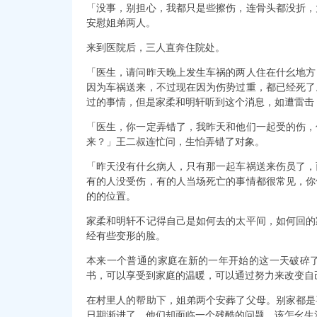
「没事，别担心，我都只是些擦伤，连骨头都没折，
安慰姐弟两人。
来到医院后，三人直奔住院处。
「医生，请问昨天晚上发生车祸的两人住在什幺地方
因为车祸送来，不过现在因为伤势过重，都已经死了
过的事情，但是家柔和明轩听到这个消息，如遭雷击
「医生，你一定弄错了，我昨天和他们一起受的伤，
来？」王二叔连忙问，生怕弄错了对象。
「昨天没有什幺病人，只有那一起车祸送来伤员了，
有的人没受伤，有的人当场死亡的事情都很常见，你
的的位置。
家柔和明轩不记得自己是如何去的太平间，如何回的
经有些变形的脸。
本来一个普通的家庭在新的一年开始的这一天破碎
书，可以享受到家庭的温暖，可以通过努力来改变自
在村里人的帮助下，姐弟两个安葬了父母。别家都是
日期渐进了，他们却面临一个残酷的问题，该怎幺生