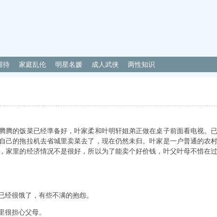
虐待
家庭乱伦
明星名媛
成人武侠
两性知识
腾腾的饭菜已经準备好，叶家柔和叶明轩姐弟正做在桌子前面看电视。
自己的拖拉机去省城里卖菜去了，现在仍然未归。叶家是一户普通的农
，家里的经济情况不是很好，所以为了能卖个好价钱，叶父叶母不惜在
已经很饿了，有些不满的抱怨。
里很担心父母。