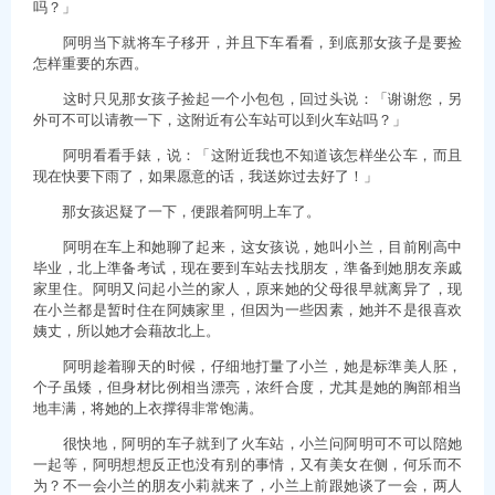
吗？」
阿明当下就将车子移开，并且下车看看，到底那女孩子是要捡
怎样重要的东西。
这时只见那女孩子捡起一个小包包，回过头说：「谢谢您，另
外可不可以请教一下，这附近有公车站可以到火车站吗？」
阿明看看手錶，说：「这附近我也不知道该怎样坐公车，而且
现在快要下雨了，如果愿意的话，我送妳过去好了！」
那女孩迟疑了一下，便跟着阿明上车了。
阿明在车上和她聊了起来，这女孩说，她叫小兰，目前刚高中
毕业，北上準备考试，现在要到车站去找朋友，準备到她朋友亲戚
家里住。阿明又问起小兰的家人，原来她的父母很早就离异了，现
在小兰都是暂时住在阿姨家里，但因为一些因素，她并不是很喜欢
姨丈，所以她才会藉故北上。
阿明趁着聊天的时候，仔细地打量了小兰，她是标準美人胚，
个子虽矮，但身材比例相当漂亮，浓纤合度，尤其是她的胸部相当
地丰满，将她的上衣撑得非常饱满。
很快地，阿明的车子就到了火车站，小兰问阿明可不可以陪她
一起等，阿明想想反正也没有别的事情，又有美女在侧，何乐而不
为？不一会小兰的朋友小莉就来了，小兰上前跟她谈了一会，两人