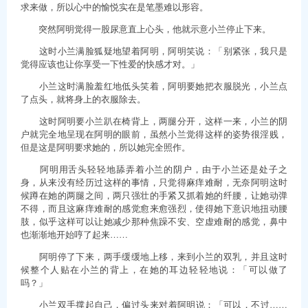
求来做，所以心中的愉悦实在是笔墨难以形容。
突然阿明觉得一股尿意直上心头，他就示意小兰停止下来。
这时小兰满脸狐疑地望着阿明，阿明笑说：「别紧张，我只是
觉得应该也让你享受一下性爱的快感才对。」
小兰这时满脸羞红地低头笑着，阿明要她把衣服脱光，小兰点
了点头，就将身上的衣服除去。
这时阿明要小兰趴在椅背上，两腿分开，这样一来，小兰的阴
户就完全地呈现在阿明的眼前，虽然小兰觉得这样的姿势很淫贱，
但是这是阿明要求她的，所以她完全照作。
阿明用舌头轻轻地舔弄着小兰的阴户，由于小兰还是处子之
身，从来没有经历过这样的事情，只觉得麻痒难耐，无奈阿明这时
候蹲在她的两腿之间，两只强壮的手紧又抓着她的纤腰，让她动弹
不得，而且这麻痒难耐的感觉愈来愈强烈，使得她下意识地扭动腰
肢，似乎这样可以让她减少那种焦躁不安、空虚难耐的感觉，鼻中
也渐渐地开始哼了起来……
阿明停了下来，两手缓缓地上移，来到小兰的双乳，并且这时
候整个人贴在小兰的背上，在她的耳边轻轻地说：「可以做了
吗？」
小兰双手撑起自己，偏过头来对着阿明说：「可以，不过……