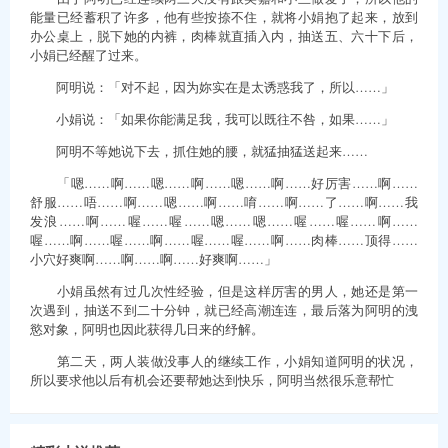
能量已经蓄积了许多，他有些按捺不住，就将小娟抱了起来，放到
办公桌上，脱下她的内裤，肉棒就直插入内，抽送五、六十下后，
小娟已经醒了过来。
阿明说：「对不起，因为妳实在是太诱惑我了，所以……」
小娟说：「如果你能满足我，我可以既往不咎，如果……」
阿明不等她说下去，抓住她的腰，就猛抽猛送起来……
「嗯……啊……嗯……啊……嗯……啊……好厉害……啊……
舒服……唔……啊……嗯……啊……唷……啊……了……啊……我
发浪……啊……喔……喔……嗯……嗯……喔……喔……啊……
喔……啊……喔……啊……喔……喔……啊……肉棒……顶得……
小穴好爽啊……啊……啊……好爽啊……」
小娟虽然有过几次性经验，但是这样厉害的男人，她还是第一
次遇到，抽送不到二十分钟，就已经高潮连连，最后落为阿明的洩
慾对象，阿明也因此获得几日来的纾解。
第二天，两人装做没事人的继续工作，小娟知道阿明的状况，
所以要求他以后有机会还要帮她达到快乐，阿明当然很乐意帮忙