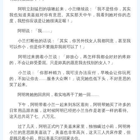
阿明立刻猛烈的咳嗽起来，小兰继续说：「我不是怪你，其实
我也知道美嘉姐对你有意思。其实那天中午，我看到她对你的态
度，我想你应该是让她很满足喔！」
阿明说：「我……」
小兰打断他的话说：「其实，你另外找女人我都同意，甚至我
可以作小，但是你不要抛弃我就可以了！」
阿明过来拥着小兰说：「妳放心，再怎样我都会好好的疼妳
的，不会让妳受委屈。只是妳真的愿意我去找别的女人？」
小兰说：「你那种精力，我可没办法应付，早晚会让你玩死
的，不如让你去……服务大众啊！」说完她也低下头，不好意思的
笑了起来。
阿明将她抱回房间，着实地再干了她一回……
下午，阿明带着小兰一起来到东区逛街，阿明帮她买了许多的
日常用品跟衣服，这时候阿明已经把小兰当作是老婆一样的看待。
这天总共花了七、八万元。
过了几天，阿明正式约了美嘉来家里，独独瞒过小莉，阿明将
小兰的意思跟美嘉说了，美嘉也非常高兴，这天三人共床作爱，但
是顾忌着小莉，所以美嘉只好回家去住。