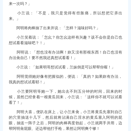
来一次吗？」
小兰说：「不是，我只是觉得有些胀痛，所以想把它弄出
来。」
阿明将肉棒抽了出来并说：「怎样？滋味好吗？」
小兰笑着说：「怎幺？你怎幺这样有兴趣？该不会你是自己也
想试看看滋味吧？！」
阿明说：「想也没有办法啊！妳又没有那根东西！自己也没有
办法肏自己！要不然我还真想试看看！」
小兰说：「如果明哥想试试看，兰妹倒是可以帮帮你喔！」
阿明觉得她好像有把握似的，便说：「真的？如果妳有办法，
我真的想试试看耶！」
小兰要阿明等她一下，她出去不到五分钟的时间，回来的时
候，居然已经拿着一根黄瓜回来，小兰说：「这样你不就可以试看
看了！」
阿明大喜，便趴在床上，让小兰来肏，小兰将黄瓜先塞到自己
的穴里抽送十几下，然后就将沾满自己淫水的黄瓜塞入阿明的屁
眼，抽送一阵子之后，阿明的肉棒再度勃起，小兰就两手并用，边
帮阿明肏屁眼、还边帮他打手枪，果然让阿明爽个够！