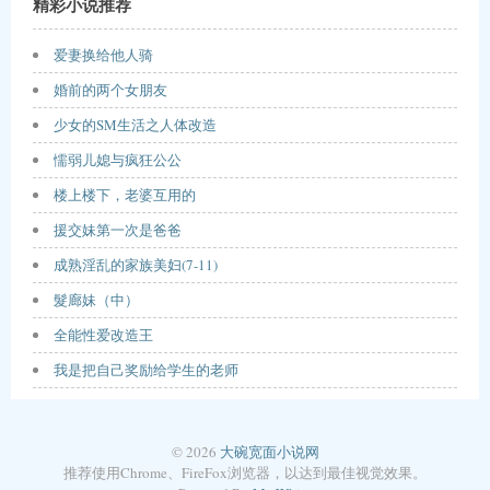
精彩小说推荐
爱妻换给他人骑
婚前的两个女朋友
少女的SM生活之人体改造
懦弱儿媳与疯狂公公
楼上楼下，老婆互用的
援交妹第一次是爸爸
成熟淫乱的家族美妇(7-11)
髮廊妹（中）
全能性爱改造王
我是把自己奖励给学生的老师
© 2026
大碗宽面小说网
推荐使用Chrome、FireFox浏览器，以达到最佳视觉效果。