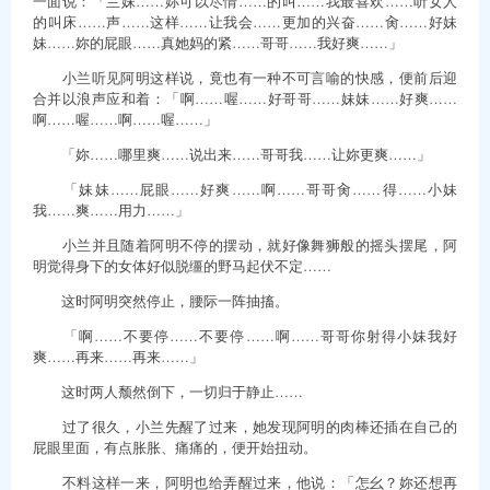
一面说：「兰妹……妳可以尽情……的叫……我最喜欢……听女人
的叫床……声……这样……让我会……更加的兴奋……肏……好妹
妹……妳的屁眼……真她妈的紧……哥哥……我好爽……」
小兰听见阿明这样说，竟也有一种不可言喻的快感，便前后迎
合并以浪声应和着：「啊……喔……好哥哥……妹妹……好爽……
啊……喔……啊……喔……」
「妳……哪里爽……说出来……哥哥我……让妳更爽……」
「妹妹……屁眼……好爽……啊……哥哥肏……得……小妹
我……爽……用力……」
小兰并且随着阿明不停的摆动，就好像舞狮般的摇头摆尾，阿
明觉得身下的女体好似脱缰的野马起伏不定……
这时阿明突然停止，腰际一阵抽搐。
「啊……不要停……不要停……啊……哥哥你射得小妹我好
爽……再来……再来……」
这时两人颓然倒下，一切归于静止……
过了很久，小兰先醒了过来，她发现阿明的肉棒还插在自己的
屁眼里面，有点胀胀、痛痛的，便开始扭动。
不料这样一来，阿明也给弄醒过来，他说：「怎幺？妳还想再