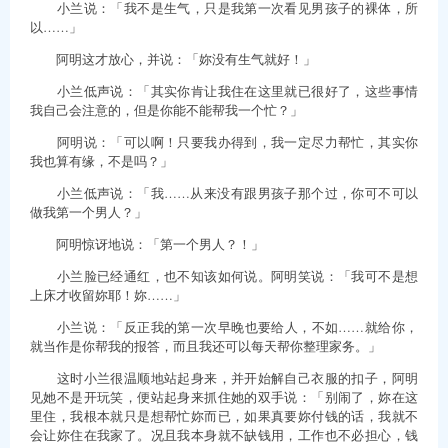
小兰说：「我不是生气，只是我第一次看见男孩子的裸体，所
以……」
阿明这才放心，并说：「妳没有生气就好！」
小兰低声说：「其实你肯让我住在这里就已很好了，这些事情
我自己会注意的，但是你能不能帮我一个忙？」
阿明说：「可以啊！只要我办得到，我一定尽力帮忙，其实你
我也算有缘，不是吗？」
小兰低声说：「我……从来没有跟男孩子那个过，你可不可以
做我第一个男人？」
阿明惊讶地说：「第一个男人？！」
小兰脸已经通红，也不知该如何说。阿明笑说：「我可不是想
上床才收留妳耶！妳……」
小兰说：「反正我的第一次早晚也要给人，不如……就给你，
就当作是你帮我的报答，而且我还可以每天帮你整理家务。」
这时小兰很温顺地站起身来，并开始解自己衣服的扣子，阿明
见她不是开玩笑，便站起身来抓住她的双手说：「别闹了，妳在这
里住，我根本就只是想帮忙妳而已，如果真要妳付钱的话，我就不
会让妳住在我家了。况且我本身就不缺钱用，工作也不必担心，钱