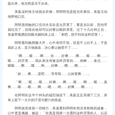
提出来，他当然是乐于从命。
美嘉这时候主动脱去衣物，而阿明也是脱光衣裤后，美嘉主动
地帮他口交。
阿明觉得她的口交功夫实在是太厉害了，要是在以前，恐怕早
就玩完了，但现在他却可以好整以暇的享受。过了十几分钟之后，
美嘉带着讚叹的眼光躺到床上说：「来吧，想不到你这样厉害！」
阿明看到她两腿大开，心中有些不悦，但是不上白不上，于是
就趴上去，卖力地抽送，决心要让她受不了……
「啊……喔……啊……你……好爽……啊……喔……啊……
喔……好厉害……我从来没有被这样厉害的……肉棒……肏过……
喔喔……啊……嗯……哟……好爽……啊……啊……」
「妳……爽……是吧……哥哥我……让妳更爽……」
「啊……喔……喔……好爽……啊……喔……啊……喔……真
爽……喔……喔……啊……嗯……哟……好爽……啊……」
在阿明长达半个钟头的猛烈抽送下，美嘉足足高潮了三次，床
单上留下一大片的汗渍与蜜汁的痕迹。
阿明故意保留一些精力，美嘉看到阿明依然没有射精的迹象，
心中更是佩服，她说：「你真是我第一次遇到这样厉害的人，以后