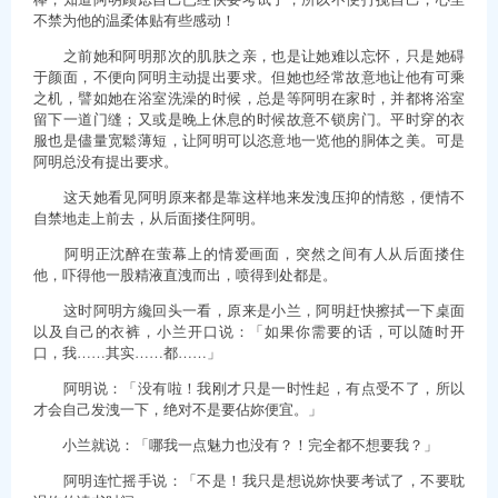
不禁为他的温柔体贴有些感动！
之前她和阿明那次的肌肤之亲，也是让她难以忘怀，只是她碍
于颜面，不便向阿明主动提出要求。但她也经常故意地让他有可乘
之机，譬如她在浴室洗澡的时候，总是等阿明在家时，并都将浴室
留下一道门缝；又或是晚上休息的时候故意不锁房门。平时穿的衣
服也是儘量宽鬆薄短，让阿明可以恣意地一览他的胴体之美。可是
阿明总没有提出要求。
这天她看见阿明原来都是靠这样地来发洩压抑的情慾，便情不
自禁地走上前去，从后面搂住阿明。
阿明正沈醉在萤幕上的情爱画面，突然之间有人从后面搂住
他，吓得他一股精液直洩而出，喷得到处都是。
这时阿明方纔回头一看，原来是小兰，阿明赶快擦拭一下桌面
以及自己的衣裤，小兰开口说：「如果你需要的话，可以随时开
口，我……其实……都……」
阿明说：「没有啦！我刚才只是一时性起，有点受不了，所以
才会自己发洩一下，绝对不是要佔妳便宜。」
小兰就说：「哪我一点魅力也没有？！完全都不想要我？」
阿明连忙摇手说：「不是！我只是想说妳快要考试了，不要耽