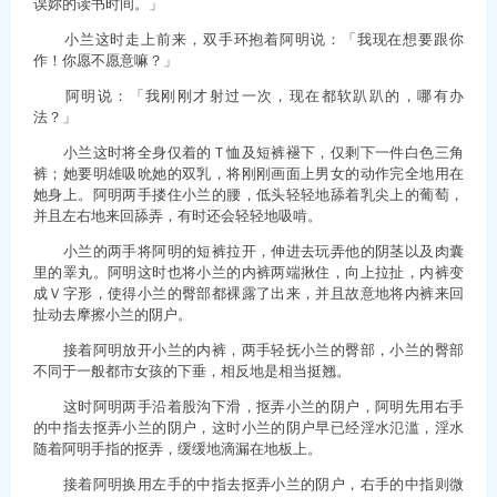
误妳的读书时间。」
小兰这时走上前来，双手环抱着阿明说：「我现在想要跟你
作！你愿不愿意嘛？」
阿明说：「我刚刚才射过一次，现在都软趴趴的，哪有办
法？」
小兰这时将全身仅着的Ｔ恤及短裤褪下，仅剩下一件白色三角
裤；她要明雄吸吮她的双乳，将刚刚画面上男女的动作完全地用在
她身上。阿明两手搂住小兰的腰，低头轻轻地舔着乳尖上的葡萄，
并且左右地来回舔弄，有时还会轻轻地吸啃。
小兰的两手将阿明的短裤拉开，伸进去玩弄他的阴茎以及肉囊
里的睪丸。阿明这时也将小兰的内裤两端揪住，向上拉扯，内裤变
成Ｖ字形，使得小兰的臀部都裸露了出来，并且故意地将内裤来回
扯动去摩擦小兰的阴户。
接着阿明放开小兰的内裤，两手轻抚小兰的臀部，小兰的臀部
不同于一般都市女孩的下垂，相反地是相当挺翘。
这时阿明两手沿着股沟下滑，抠弄小兰的阴户，阿明先用右手
的中指去抠弄小兰的阴户，这时小兰的阴户早已经淫水氾滥，淫水
随着阿明手指的抠弄，缓缓地滴漏在地板上。
接着阿明换用左手的中指去抠弄小兰的阴户，右手的中指则微