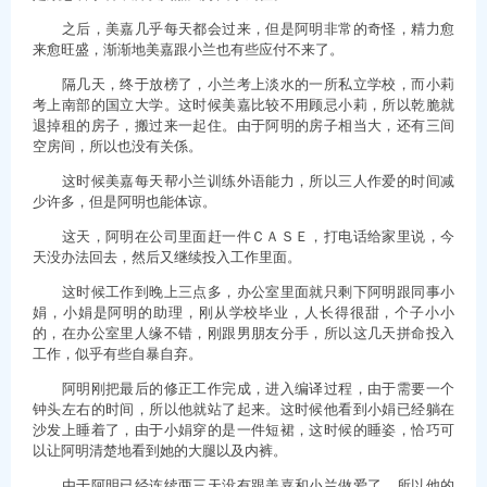
之后，美嘉几乎每天都会过来，但是阿明非常的奇怪，精力愈
来愈旺盛，渐渐地美嘉跟小兰也有些应付不来了。
隔几天，终于放榜了，小兰考上淡水的一所私立学校，而小莉
考上南部的国立大学。这时候美嘉比较不用顾忌小莉，所以乾脆就
退掉租的房子，搬过来一起住。由于阿明的房子相当大，还有三间
空房间，所以也没有关係。
这时候美嘉每天帮小兰训练外语能力，所以三人作爱的时间减
少许多，但是阿明也能体谅。
这天，阿明在公司里面赶一件ＣＡＳＥ，打电话给家里说，今
天没办法回去，然后又继续投入工作里面。
这时候工作到晚上三点多，办公室里面就只剩下阿明跟同事小
娟，小娟是阿明的助理，刚从学校毕业，人长得很甜，个子小小
的，在办公室里人缘不错，刚跟男朋友分手，所以这几天拼命投入
工作，似乎有些自暴自弃。
阿明刚把最后的修正工作完成，进入编译过程，由于需要一个
钟头左右的时间，所以他就站了起来。这时候他看到小娟已经躺在
沙发上睡着了，由于小娟穿的是一件短裙，这时候的睡姿，恰巧可
以让阿明清楚地看到她的大腿以及内裤。
由于阿明已经连续两三天没有跟美嘉和小兰做爱了，所以他的