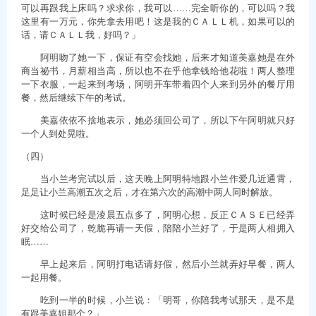
可以再跟我上床吗？求求你，我可以……完全听你的，可以吗？我
这里有一万元，你先拿去用吧！这是我的ＣＡＬＬ机，如果可以的
话，请ＣＡＬＬ我，好吗？」
阿明吻了她一下，保证有空会找她，后来才知道美嘉她是在外
商当祕书，月薪相当高，所以也不在乎他拿钱给他花啦！两人整理
一下衣服，一起来到考场，阿明开车带着四个人来到另外的餐厅用
餐，然后继续下午的考试。
美嘉依依不捨地表示，她必须回公司了，所以下午阿明就只好
一个人到处晃啦。
（四）
当小兰考完试以后，这天晚上阿明特地跟小兰作爱几近通霄，
足足让小兰高潮五次之后，才在第六次的高潮中两人同时解放。
这时候已经是淩晨五点多了，阿明心想，反正ＣＡＳＥ已经弄
好交给公司了，乾脆再请一天假，陪陪小兰好了，于是两人相拥入
眠……
早上起来后，阿明打电话请好假，然后小兰就弄好早餐，两人
一起用餐。
吃到一半的时候，小兰说：「明哥，你陪我考试那天，是不是
有跟美嘉姐那个？」