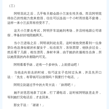
（三）
阿明至此之后，几乎每天都会跟小兰发生性关係。而且阿明觉
得自己的性能力愈来愈强，往往可以连战一个小时而丝毫不疲倦，
这样一来小兰反而有些受不了。
这天小兰要去考试，阿明开车送她到考场，并且特地跟公司请
假，準备好好地陪她两天。
当小兰进场之后，阿明就到处去晃。这时候他突然看到一位身
穿白色连身短裙的长髮女子，站在前方，东张西望，他快步过去，
然后看了几眼，相当漂亮，身材丰满，由于她的衣服相当合身，所
以她里面的内衣都隐约可见。
阿明看看手錶，还有一个多钟头，上前搭讪吧！
当他走向前去的时候，恰巧这女子也转过头来，并且先开口
说：「先生，有零钱可以借我吗？我要打个电话。」
阿明立刻递过手中的大哥大说：「妳用吧！」
她不好意思地拿了过来，打了通电话，这时候阿明故意走开，
等到她打完电话后，才走回来。
那女子说：「谢谢！」