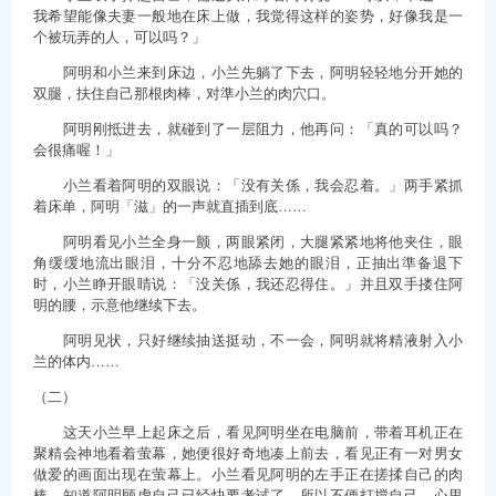
我希望能像夫妻一般地在床上做，我觉得这样的姿势，好像我是一
个被玩弄的人，可以吗？」
阿明和小兰来到床边，小兰先躺了下去，阿明轻轻地分开她的
双腿，扶住自己那根肉棒，对準小兰的肉穴口。
阿明刚抵进去，就碰到了一层阻力，他再问：「真的可以吗？
会很痛喔！」
小兰看着阿明的双眼说：「没有关係，我会忍着。」两手紧抓
着床单，阿明「滋」的一声就直插到底……
阿明看见小兰全身一颤，两眼紧闭，大腿紧紧地将他夹住，眼
角缓缓地流出眼泪，十分不忍地舔去她的眼泪，正抽出準备退下
时，小兰睁开眼睛说：「没关係，我还忍得住。」并且双手搂住阿
明的腰，示意他继续下去。
阿明见状，只好继续抽送挺动，不一会，阿明就将精液射入小
兰的体内……
（二）
这天小兰早上起床之后，看见阿明坐在电脑前，带着耳机正在
聚精会神地看着萤幕，她便很好奇地凑上前去，看见正有一对男女
做爱的画面出现在萤幕上。小兰看见阿明的左手正在搓揉自己的肉
棒，知道阿明顾虑自己已经快要考试了，所以不便打搅自己，心里