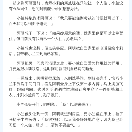
一起来到阿明面前，表示小莉的亲戚现在只能让一个人住，小兰没
有办法同住，想问阿明能否帮忙想想办法。
小兰特别恳求阿明说：「我只要能住到考试的时候就可以了，
白天我可以到图书馆去。」
阿明想了一下说：「如果妳愿意的话，我家里倒是可以让妳暂
住，但目前只有我自己一个人住，妳敢吗？」
小兰想也没想，便点头答应。阿明把自己家里的电话留给小莉
后，就带着小兰回到自己家里。
阿明把另一间房间清理之后，要小兰自己爱怎样用就怎样用，
并要她跟小莉联络。这时阿明就回到自己房间睡觉。
一觉醒来，阿明觉得尿急，来到洗手间。刚解决完毕，恰巧小
兰来到洗手间门口，看见阿明全身上下仅穿一条内裤，马上满脸飞
红，跑回房间。这时阿明匆匆忙忙地回到房里穿了一件短裤和上
衣，来到小兰房间，敲了敲门。
小兰低头开门，阿明说：「我可以进来吗？」
小兰低头让到一旁，阿明就进到房里，要小兰坐在床上，拉了
张椅子坐在旁边：「我很抱歉，以后我会好好地注意，因为我已经
习惯一个人住，所以……请妳不要生气。」