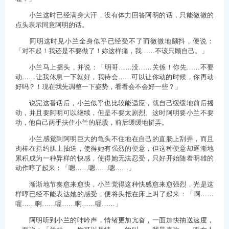
小兰这时已经满身大汗，没有体力回答阿明的话，只能微微的
点头表示同意阿明的话。
阿明这时见小兰全身似乎已经受不了而微微地颤抖，便说：
「对不起！我还是不要做了！妳这样痛，我……不该只顾自己。」
小兰马上摇头，并说：「明哥……没……关係！你先……不要
动……让我休息一下就好，我待会……可以让你动的时候，你再动
好吗？！现在我先调整一下姿势，看看会不会好一些？」
说完这番话后，小兰似乎也比较能适应，就自己缓缓地前后摇
动，并且要阿明可以继续，但是不要太剧烈。这时阿明要小兰不要
动，他自己两手扶住小兰的屁股，前后缓缓地挺弄。
小兰感觉到阿明巨大的龟头不住地在自己的直肠上刮弄，而且
肉棒在括约肌上抽送，使得她有强烈的便意，但这种便意却逐渐地
累积成为一种异样的快感，使得她无法忍受，只好开始随着明雄的
动作哼了起来：「嗯……嗯……嗯……」
渐渐地节奏愈来愈快，小兰觉得这种快感愈来愈强烈，光是这
样哼已经不能表达她的感受，便将头抵在床上叫了起来：「啊……
喔……啊……喔……啊……喔……」
阿明听到小兰的呻吟声，情绪更加亢奋，一面加快抽送速度，