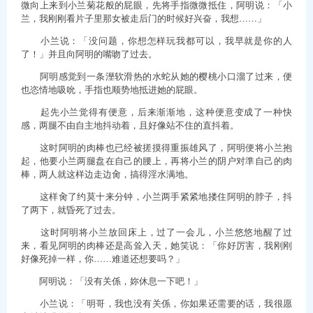
微向上来到小兰菊花般的屁眼，先将手指微微抵住，阿明说：「小
兰，我刚刚看片子里那女被走后门的时候好兴奋，我想……」
小兰说：「没问题，你想怎样玩我都可以，我早就是你的人
了！」并且向阿明的嘴吻了过去。
阿明感觉到一条溼软滑热的水蛇从她的樱桃小口溜了过来，便
也恣情地吸吮，手指也顺势地抵进她的屁眼。
起先小兰觉得有便意，后来渐渐地，这种便意变成了一种快
感，两腿不由自主地抖动着，且好像站不住的直抖着。
这时阿明的肉棒也已经被搓摸得重振雄风了，阿明便将小兰抱
起，他要小兰两腿盘在自己的腰上，再将小兰的阴户对準自己的肉
棒，两人就这样边走边肏，搞得淫水满地。
这样肏了约莫十来分钟，小兰两手紧紧地搂住阿明的脖子，抖
了两下，就昏死了过去。
这时阿明将小兰放回床上，过了一会儿，小兰悠悠地醒了过
来，看见阿明的肉棒还是高耸入天，她笑说：「你好厉害，我刚刚
好像死掉一样，你……难道还想要吗？」
阿明说：「没有关係，妳休息一下吧！」
小兰说：「明哥，我也没有关係，你如果还需要的话，我很愿