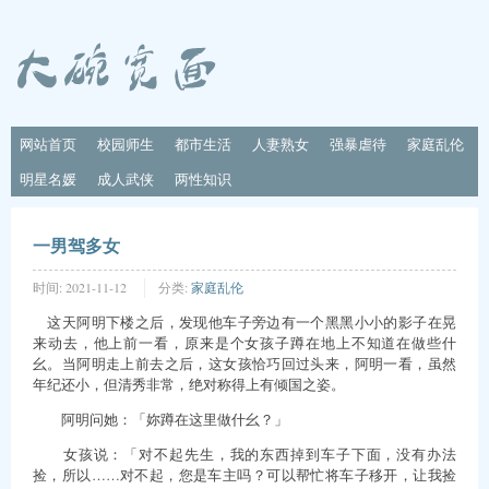
网站首页
校园师生
都市生活
人妻熟女
强暴虐待
家庭乱伦
明星名媛
成人武侠
两性知识
一男驾多女
时间:
2021-11-12
分类:
家庭乱伦
这天阿明下楼之后，发现他车子旁边有一个黑黑小小的影子在晃
来动去，他上前一看，原来是个女孩子蹲在地上不知道在做些什
幺。当阿明走上前去之后，这女孩恰巧回过头来，阿明一看，虽然
年纪还小，但清秀非常，绝对称得上有倾国之姿。
阿明问她：「妳蹲在这里做什幺？」
女孩说：「对不起先生，我的东西掉到车子下面，没有办法
捡，所以……对不起，您是车主吗？可以帮忙将车子移开，让我捡