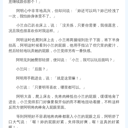
意继续跟你那个！」
阿明心中非常地高兴，但却问说：「妳还可以吗？妳已经洩了
一次，我怕妳身体受不了。」
小兰自己趴在床上，说：「没关係，只要你需要，我很愿意，
况且我也很喜欢你对我这样。」
阿明这时也爬到床上去，小兰将两腿缩到肚子下面，将下半身
抬高，阿明这时候看到小兰的屁眼，他用手指沾了些穴里的蜜汁，
然后轻轻地玩弄她的屁眼，小兰觉得另有一番快感。
阿明见到她臀部轻摆，便问说：「小兰，我可以玩后面吗？」
小兰问：「后面？」
阿明用手戳进去，说：「就是这里嘛！」
小兰说：「只要明哥喜欢，哪里都可以。」
阿明大喜，爬上床去，先将肉棒抵住小兰的屁眼，缓缓地肏了
进去，小兰觉得肛门好像要裂开似的而不断地扭动着腰，不料这样
反而方便阿明将肉棒肏入屁眼里面。
等到阿明好不容易地将肉棒都塞入小兰的屁眼之后，阿明舒了
口大气说：「喔！妳的屁眼好紧，夹得我好爽，喔！这真的好紧
喔！」