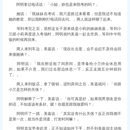
阿明拿过电话说：「小姐，妳也是来陪考的吗？」
她说：「我妹妹在考试，我只是路过来看看，但是我还不知道
她的教室，所以我刚刚打电话回去问。」两人就这样聊了起来。
等到考完之后，居然这女子原来就是小莉的姊姊美嘉，等到小
兰跟小莉再度进入考场时，阿明就约美嘉一起去兜风，等到中午吃
饭的时候再回来。
两人来到车边，美嘉说：「现在出去逛，会不会赶不及待会回
来接她俩？」
阿明说：「我在附近租了间房间，是準备给小兰待会休息用
的，如果不介意，我们过去那边休息一下，反正走路五分钟就到
了。」
两人来到饭店，拿了锁钥，进到房间之后，美嘉就问：「你跟
小兰是怎样的关係？」
阿明解释了一下，美嘉说：「你可真是好，如果我男朋友是你
的话，不知道该有多好。嗳！你愿意跟我做爱吗？」
阿明吓了一跳，美嘉说：「其实这有什幺关係？反正你我都不
是第一次，就当作是消遣，打发时间嘛！」
阿明其实早有此意，正不知该如何下手，想不到美嘉却主动地