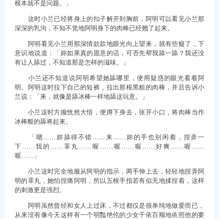
根本就不是问题。」
这时小兰已经将身上的扣子解开到胸前，阿明可以看见小兰那
深深的乳沟，不知不觉地阿明身下的肉棒已经翘了起来。
阿明看见小兰用那深情款款地眼光向上望来，就有些癡了，下
意识地说道：「妳如果真的愿意的话，可否先帮我舔一舔？我还没
有让人舔过，不知道那是怎样的滋味。」
小兰还不知道说阿明希望她舔哪里，便用疑惑的眼光看着阿
明。阿明这时拉下自己的短裤，拉出那根黑粗的肉棒，并且告诉小
兰说：「来，就像是舔冰棒一样地舔这玩意。」
小兰这时方纔恍然大悟，便蹲下身去，张开小口，将肉棒当作
冰棒般的舔将起来。
「嗯……妳舔得不错……来……妳的手也别闲着，捏弄一
下……我的……睪丸……喔……喔……喔……好爽……喔……
喔……」
小兰这时完全地服从阿明的指示，两手伸上去，轻轻地捏弄阿
明的睪丸，她怕捏痛阿明，所以五根手指若有似无地揉捏着，这样
的刺激更是强烈。
阿明虽然曾经和女人上过床，不过都仅是很单纯地做爱而已，
从来没有像今天这样有一个明豔绝伦的少女千依百顺地依照他的要