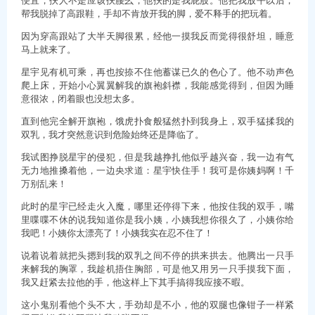
帮我脱掉了高跟鞋，手却不肯放开我的脚，爱不释手的把玩着。
因为穿高跟站了大半天脚很累，经他一摸我反而觉得很舒坦，睡意
马上就来了。
星宇见有机可乘，再也按捺不住他蓄谋已久的色心了。他不动声色
爬上床，开始小心翼翼解我的旗袍斜襟，我能感觉得到，但因为睡
意很浓，闭着眼也没想太多。
直到他完全解开旗袍，饿虎扑食般猛然扑到我身上，双手猛揉我的
双乳，我才突然意识到危险始终还是降临了。
我试图挣脱星宇的侵犯，但是我越挣扎他似乎越兴奋，我一边有气
无力地推搡着他，一边央求道：星宇快住手！我可是你姨妈啊！千
万别乱来！
此时的星宇已经走火入魔，哪里还停得下来，他按住我的双手，嘴
里喋喋不休的说我知道你是我小姨，小姨我想你很久了，小姨你给
我吧！小姨你太漂亮了！小姨我实在忍不住了！
说着说着就把头摁到我的双乳之间不停的拱来拱去。他腾出一只手
来解我的胸罩，我趁机捂住胸部，可是他又用另一只手摸我下面，
我又赶紧去拉他的手，他这样上下其手搞得我应接不暇。
这小鬼别看他个头不大，手劲却是不小，他的双腿也像钳子一样紧