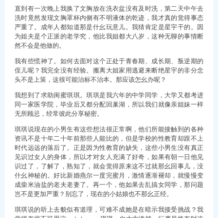
直到有一次晚上我换了文胸放在洗衣盆没有及时洗，第二天中午去
洗时竟然发现文胸罩杯内侧有不明液体的乾迹，我才真的觉得事态
严重了。成年人都知道那是什幺玩意儿。我猜肯定是星宇干的。因
为姐夫是个正派的老学究，他比我姐都大八岁，这种无聊的事情断
然不会是他做的。
我有些慌神了。如何去面对这个正处于青春期、成长期、叛逆期的
侄儿呢？我完全没有经验。搬离大姐家用逃避来断绝星宇的非分念
头不是上策，这很可能治标不治本。那应该怎幺办呢？
我想到了求助闺蜜琪琪。琪琪是我六年的中学同学，大学又都考进
同一家医学院，毕业后又都分配回巢湖，所以我们就像亲姐妹一样
无所顾忌，经常彼此分享秘密。
琪琪说现在的小男生有这些想法很正常啊，他们所能接触到的各种
资讯不是十年二十年前那些人能比的，但是学校的性教育却跟不上
时代远远的落后了。正是因为性教育的缺失，这些小男生没有真正
见识过女人的身体，所以才对女人充满了好奇，如果有朝一日他见
识过了，了解了，熟知了，就会觉得原来这不过就那幺回事儿，没
什幺神秘的。好比新婚燕尔一度完蜜月，激情逐渐褪却，就慢慢变
成柴米油盐的老夫老妻了。再一个，他如果去乱搞女同学，那问题
岂不是更加严重？别忘了，现在的小姑娘也不那幺正经。
琪琪说的听上去貌似有道理，可难不成她是在暗示我接受挑战？我