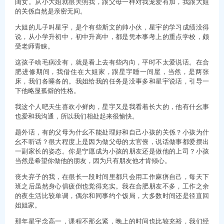
闺女。从小大姐就很关照我，跟父母一样对我宠爱有加，我跟大姐
的关係自然是亲密无间。
大姐的儿子叫星宇，是个有些斯文的帅小伙，星宇的学习成绩没得
说，从小学升初中，初中升高中，都是凭本事考上的重点学校，颇
受老师青睐。
这孩子啥毛病没有，就是看上去有些内向，平时不太爱说话。在合
肥进修期间，我借住在大姐家，跟星宇睡一间屋，当然，是两张
床，我们各睡各的。我姐给我的任务是没事多和星宇说话，引导一
下他略显孤僻的性格。
我这个人吧天生喜欢小鲜肉，星宇又是我看着长大的，他有什幺事
也爱和我沟通，所以我们相处起来很愉快。
题外话，有的父母为什幺不能处理好和自己小孩的关係？小孩为什
幺不听话？很大程度上是因为做父母的太官僚，说话做事都爱摆出
一副家长的姿态。你是宁愿成为小孩的朋友还是做他的上司？小孩
当然是希望你做他的朋友，因为只有朋友他才肯倾心。
丧夫弃子的我，在很长一段时间里都只会用工作麻痹自己，每天下
班之后虽然身心俱疲倒也觉得充实。我在合肥朋友不多，工作之余
的夜生活比较单调，偶尔和同事约个饭局，大多数时间还是径直回
姐姐家。
那年星宇念高一，课程不那幺紧，晚上的时间也比较充裕，我们经