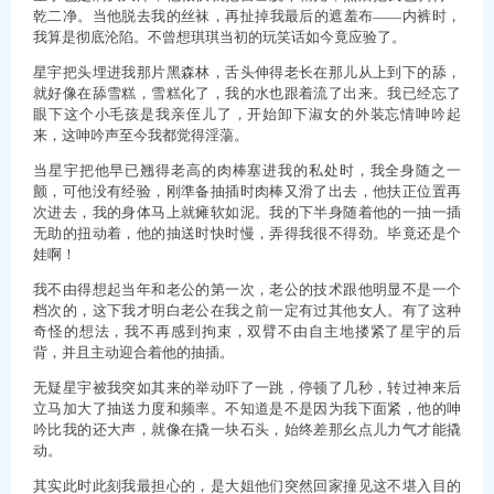
乾二净。当他脱去我的丝袜，再扯掉我最后的遮羞布——内裤时，
我算是彻底沦陷。不曾想琪琪当初的玩笑话如今竟应验了。
星宇把头埋进我那片黑森林，舌头伸得老长在那儿从上到下的舔，
就好像在舔雪糕，雪糕化了，我的水也跟着流了出来。我已经忘了
眼下这个小毛孩是我亲侄儿了，开始卸下淑女的外装忘情呻吟起
来，这呻吟声至今我都觉得淫蕩。
当星宇把他早已翘得老高的肉棒塞进我的私处时，我全身随之一
颤，可他没有经验，刚準备抽插时肉棒又滑了出去，他扶正位置再
次进去，我的身体马上就瘫软如泥。我的下半身随着他的一抽一插
无助的扭动着，他的抽送时快时慢，弄得我很不得劲。毕竟还是个
娃啊！
我不由得想起当年和老公的第一次，老公的技术跟他明显不是一个
档次的，这下我才明白老公在我之前一定有过其他女人。有了这种
奇怪的想法，我不再感到拘束，双臂不由自主地搂紧了星宇的后
背，并且主动迎合着他的抽插。
无疑星宇被我突如其来的举动吓了一跳，停顿了几秒，转过神来后
立马加大了抽送力度和频率。不知道是不是因为我下面紧，他的呻
吟比我的还大声，就像在撬一块石头，始终差那幺点儿力气才能撬
动。
其实此时此刻我最担心的，是大姐他们突然回家撞见这不堪入目的