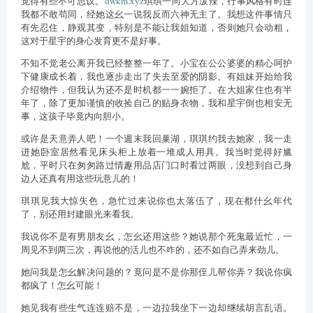
觉得有些不可思议。
dwkm.xyz
琪琪一向大方泼辣，行事风格有时连
我都不敢苟同，经她这幺一说我反而六神无主了。我想这件事情只
有先忍住，静观其变，特别是不能让我姐知道，否则她只会动粗，
这对于星宇的身心发育更不是好事。
不知不觉老公离开我已经整整一年了。小宝在公公婆婆的精心呵护
下健康成长着，我也逐步走出了失去至爱的阴影。有姐妹开始给我
介绍物件，但我认为还不是时机都一一婉拒了。在大姐家住也有半
年了，除了更加谨慎的收捡自己的贴身衣物，我和星宇倒也相安无
事，这孩子毕竟内向胆小。
或许是天意弄人吧！一个週末我回巢湖，琪琪约我去她家，我一走
进她卧室居然看见床头柜上放着一堆成人用具。我当时觉得好尴
尬，平时只在匆匆路过情趣用品店门口时看过两眼，没想到自己身
边人还真有用这些玩意儿的！
琪琪见我大惊失色，急忙过来说你也太落伍了，现在都什幺年代
了，别还用封建眼光来看我。
我说你不是有男朋友幺，怎幺还用这些？她说那个死鬼最近忙，一
周见不到两三次，再说他的活儿也不咋的，还不如自己弄来劲儿。
她问我是怎幺解决问题的？竟问是不是你那侄儿帮你弄？我说你疯
都疯了！怎幺可能！
她见我有些生气连连赔不是，一边拉我坐下一边却继续胡言乱语。