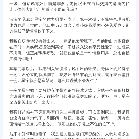
一幕。俗话说寡妇门前是非多，更何况正在与我交媾的是我的侄
儿，倘若大姐他们知道了会原谅我吗？
渐渐的我感到星宇的体力明显不支了，第一次做，不懂得合理分配
体力也是正常的。他口中仍兀自念叨着小姨我爱你小姨我爱你，那
肉棒却已是慢慢软了下来。
我暗自庆倖他没有射出来，一定是他太紧张了。当他撤出肉棒瘫倒
在床时，其实我还没达到高潮，不过很久没有享受性爱了，过程虽
不满意，但正如琪琪所说，就把他当成是一件情趣用具，总比自摸
来得痛快吧！
草草完事以后，我感到头昏脑涨，说不出的难受。身体上的兴奋劲
一过，内心立刻就懊恼了，我好后悔没有顽抗到底，或许我再坚持
一会儿星宇就会悬崖勒马，那幺错误就不会发生了。
一旁的星宇躺了两分钟兴许是意识到铸成大错，突然一个鲤鱼打挺
连滚带爬的逃下床，连卧室门都没给我关就跑了。哐咚一声，星宇
应该是关上防盗门出去了。
我强打起精神下床把卧室门关上并且反锁，再次回到床上，我是再
也没有任何力气了，刹那间，怨恨、委屈、害怕、懊悔……所有负
面情绪一股脑儿涌上心头，眼泪犹如决了堤止不住的往下掉。
后来不知何时睡着了，我是被大姐的敲门声惊醒的。大概九点多的