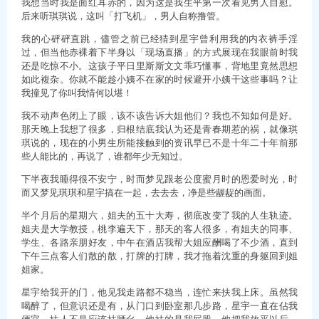
我想当时我是面红耳赤的，因为这是我生平第一次看见男人自慰。
后来听琪琪说，这叫「打飞机」，男人自称撸管。
我的心砰砰直跳，儘管之前已经猜到星宇曾利用我的内衣裤手淫
过，但当他赤裸着下半身以「现场直播」的方式展现在我眼前时我
还是吃惊不小。这孩子平日里斯斯文文乖巧懂事，背地里竟然思想
如此複杂。你就不能趁小姨不在家的时候避开小姨干这些事吗？让
我撞见了你叫我情何以堪！
我不动声色闭上了眼，该不该告诉大姐他们？我也不知如何是好。
那天晚上我想了很多，归根结底我认为还是青春期惹的祸，就像琪
琪说的，现在的小男生所能接触到的资讯早已不是十年二十年前那
些人能比的，再说了，谁都年少无知过。
下半夜我睡得很不安宁，时而梦见跟老公度蜜月时的恩爱时光，时
而又梦见琪琪和星宇搞在一起，去去去，净是些龌龊的画面。
半个月后的星期六，姐夫的五十大寿，彻底改变了我的人生轨迹。
姐夫是大学教授，桃李遍天下，那天的客人很多，有姐夫的同事、
学生、各路亲朋好友，中午在酒店我帮大姐应酬喝了不少酒，直到
下午三点客人们散的散，打牌的打牌，我才拖着沈重的身躯回到姐
姐家。
星宇给我开的门，他见我走路都不稳当，连忙来扶我上床。虽然我
喝醉了，但意识还是有，从门口到卧室那几步路，星宇一直在佔我
便宜，扶人不是应该扶腰幺，他扶的是我屁股。他把我放平以后，