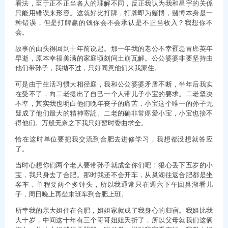
看法，至于正不正当各人的理解不同，反正我认为我和星宇的关係
只能用错误来形容。这就好比打牌，打牌即为赌博，赌博本身是一
种错误，但是打牌赢的钱你会不会承认是不正当收入？我想你不
会。
故事的由头得回到十年前说起。那一年我的老公不幸罹患胃癌英年
早逝，原本幸福美满的家庭顷刻间土崩瓦解。公公婆婆非要坚持由
他们带孙子，我拗不过，只好同意他们来我家住。
可是由于生活习惯大相径庭，我和公公婆婆矛盾不断，半年后我实
在受不了，向二老提出了自己一个人带儿子小宝的要求。二老坚决
不準，其实我也明白他们晚年丧子的痛苦，小宝这个唯一的孙子无
疑成了他们最大的精神寄託。二老的确非常疼爱小宝，小宝也捨不
得他们。万般无奈之下我只好暂时委曲求全。
恰在这时单位要把我交流到合肥去进修学习，我想都没想就答应
了。
当时心想你们两个老人要带孙子就成全你们吧！狠心丢下五岁的小
宝，我只身去了合肥。那时我还不会开车，从巢湖往返合肥都是坐
客车，单程要两个多钟头，所以我通常只在週六下午回巢湖看儿
子，周日晚上再坐末班车到合肥上班。
所幸我的亲大姐住在合肥，姐姐家就成了我身心的归宿。我姐比我
大十岁，中间这十年有三个哥哥姐姐夭折了，所以父母就我们这俩