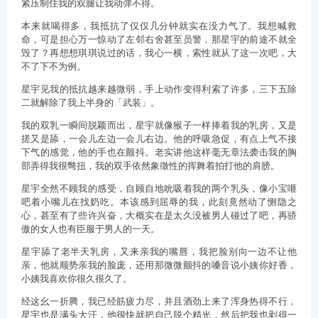
紧压制住我的双腿让我动弹不得。
本来就喝得多，我抵抗了仅仅几分钟就实在没力气了。我想喊救
命，可是担心万一惊动了左邻右舍甚至员警，那星宇的前途不就全
毁了？再想想琪琪说过的话，我心一横，索性就从了这一次吧，大
不了下不为例。
星宇见我的抵抗越来越微弱，手上动作变得利索了许多，三下五除
二就解除了我上半身的「武装」。
我的双乳一瞬间脱颖而出，星宇就像猴子一样捧着我的乳房，又是
搓又是舔，一会儿左边一会儿右边。他的呼吸急促，有点上气不接
下气的感觉，他的手也在颤抖。老实讲他这样毫无章法袭击我的胸
部弄得我很彆扭，我的双手依然象徵性的挥舞着拍打他的肩膀。
星宇全然不顾我的感受，自顾自地吮吸着我的两个乳头，像小宝咂
吧着小嘴儿在找奶吃。本该感到屈辱的我，此刻竟然动了恻隐之
心，甚至有了些许兴奋，大概实在是太久没被男人碰过了吧，再骄
傲的女人也有臣服于男人的一天。
星宇舔了老半天乳房，又来亲我的嘴唇，我把脸别向一边不让他
亲，他就顺势亲我的脸庞，还用那微微颤抖的嗓音说小姨你好香，
小姨我喜欢你很久很久了。
经这幺一折腾，我已经筋疲力尽，并且酒劲上来了浑身热得不行，
星宇也是满头大汗，他很快就把自己脱个精光，然后把我也剥得一