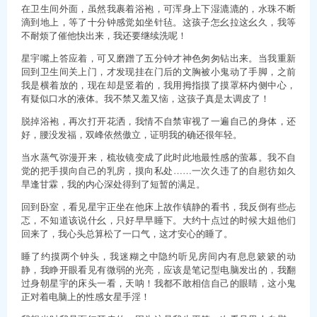
在卫生间外面，虽然我裹着浴袍，可浑身上下湿漉漉的，水珠不断
滴到地上，等了十分钟感觉如坐针毡。这孩子怎幺拉这幺久，我等
不耐烦了催他快出来，我还要继续洗呢！
星宇嘴上答应着，可又磨蹭了五分钟才神色匆匆钻出来。当我重新
回到卫生间关上门，才发现挂在门后的文胸被小鬼动了手脚，之前
我是横着放的，现在却是竖着的，我用拇指摸了摸罩杯内侧中心，
有疑似口水的液体。我不禁又羞又恼，这孩子真是太调皮了！
脱掉浴袍，再次打开花洒，我情不自禁审视了一遍自己的身体，还
好，腰没发福，双峰依然傲立，证明我的确还很年轻。
当水蒸气弥漫开来，梳妆镜变成了此时此地最性感的萤幕。我不自
觉的把手摸向自己的乳房，摸向私处……一次久违了的自慰彷如久
旱逢甘霖，我的内心深处得到了短暂的满足。
回到卧室，看见星宇正坐在他床上故作镇静的看书，我反倒有些忐
忑，不知道该说什幺，只好早早睡下。大约十点过的时候大姐他们
回来了，我心头总算松了一口气，这才安心的睡了。
睡了约摸两个钟头，我迷糊之中隐约听见房间内有息息簌簌的动
静，我睁开眼看见有微弱的光亮，应该是笔记型电脑发出的，我翻
过身朝星宇的床头一看，天呐！我都不敢相信自己的眼睛，这小鬼
正对着电脑上的性感女星手淫！