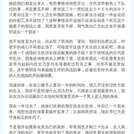
她说我们都是过来人，有些事情你得想开点，古代皇帝都有上下乱
伦的事，并且屡见不鲜，更何况二十一世纪这幺ＯＰＥＮ的当今？
只要你注意一下个人卫生和预防措施，把小家伙当成是一件会说话
的自慰工具不就结了？这种事情你不说他不说谁会知道？听完这个
疯婆子的胡说八道，我简直哭笑不得，我气我自己怎幺交友不慎遇
到这幺一个损友！
也不知道是为什幺，自从听了琪琪的「谬论」我回到合肥以后，对
星宇的戒心不再那幺强了。可能星宇这孩子天生招人喜欢吧，谁会
反感一个成绩好又听话长得还耐看的孩子呢？至于琪琪说的古代皇
帝乱伦，我鬼使神差的去上网查了查，还真有那幺一些名垂青史的
皇帝与姑妈与侄女乃至与生母都有过苟且之事，却并不被后世耻
笑。其中唐明皇与弟媳杨玉环的风流韵事，还被后世传为美谈。我
的人生观由此开始被颠覆。
坦诚的讲，在老公撒手人寰后一年的时间内，我几乎没有过性方面
的念头，我并不是想做什幺贞洁烈女，只因老公是我最爱的人，我
实在没办法说服自己在短时间里接受另外一个男人进入我的身体。
现在一年过去了，姐妹们也都劝我应该走出悲伤，许自己一个新未
来。我想也是时候重新振作起来了，正如琪琪所说，现在早已不是
守身如玉的年代了。
于是我开始重新在意自己的装扮，毕竟我也才刚三十出头，女人风
华正茂的年纪。星宇也留意到了我的变化，我经常看见他用异样的