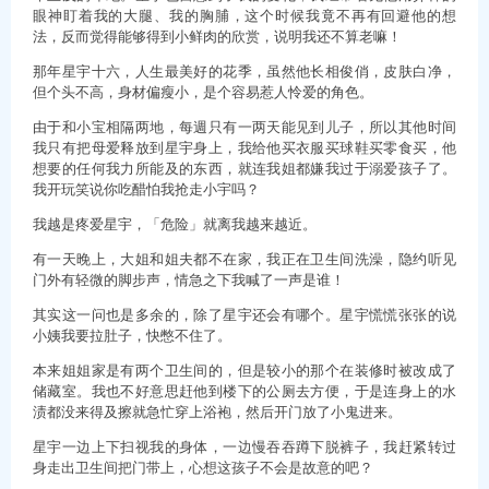
眼神盯着我的大腿、我的胸脯，这个时候我竟不再有回避他的想
法，反而觉得能够得到小鲜肉的欣赏，说明我还不算老嘛！
那年星宇十六，人生最美好的花季，虽然他长相俊俏，皮肤白净，
但个头不高，身材偏瘦小，是个容易惹人怜爱的角色。
由于和小宝相隔两地，每週只有一两天能见到儿子，所以其他时间
我只有把母爱释放到星宇身上，我给他买衣服买球鞋买零食买，他
想要的任何我力所能及的东西，就连我姐都嫌我过于溺爱孩子了。
我开玩笑说你吃醋怕我抢走小宇吗？
我越是疼爱星宇，「危险」就离我越来越近。
有一天晚上，大姐和姐夫都不在家，我正在卫生间洗澡，隐约听见
门外有轻微的脚步声，情急之下我喊了一声是谁！
其实这一问也是多余的，除了星宇还会有哪个。星宇慌慌张张的说
小姨我要拉肚子，快憋不住了。
本来姐姐家是有两个卫生间的，但是较小的那个在装修时被改成了
储藏室。我也不好意思赶他到楼下的公厕去方便，于是连身上的水
渍都没来得及擦就急忙穿上浴袍，然后开门放了小鬼进来。
星宇一边上下扫视我的身体，一边慢吞吞蹲下脱裤子，我赶紧转过
身走出卫生间把门带上，心想这孩子不会是故意的吧？