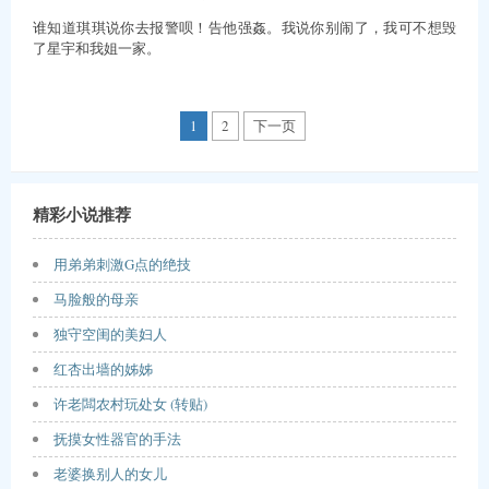
谁知道琪琪说你去报警呗！告他强姦。我说你别闹了，我可不想毁
了星宇和我姐一家。
1
2
下一页
精彩小说推荐
用弟弟刺激G点的绝技
马脸般的母亲
独守空闺的美妇人
红杏出墙的姊姊
许老闆农村玩处女 (转贴)
抚摸女性器官的手法
老婆换别人的女儿