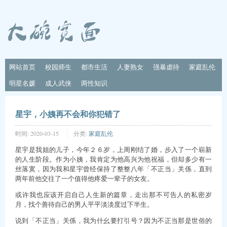
网站首页
校园师生
都市生活
人妻熟女
强暴虐待
家庭乱伦
明星名媛
成人武侠
两性知识
星宇，小姨再不会和你犯错了
时间:
2020-03-15
分类:
家庭乱伦
星宇是我姐的儿子，今年２６岁，上周刚结了婚，步入了一个崭新
的人生阶段。作为小姨，我肯定为他高兴为他祝福，但却多少有一
丝落寞，因为我和星宇曾经保持了整整八年「不正当」关係，直到
两年前他交往了一个值得他疼爱一辈子的女友。
或许我也应该开启自己人生新的篇章，走出那不可告人的私密岁
月，找个善待自己的男人平平淡淡度过下半生。
说到「不正当」关係，我为什幺要打引号？因为不正当那是世俗的