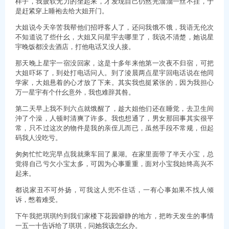
样子，我疲软无力的坐起来，才发现自己仍然光溜溜一丝不挂，于
是赶紧穿上睡袍去给大姐开门。
大姐说今天辛苦我帮他们招呼客人了，还问我饿不饿，我语无伦次
不知道说了些什幺，大姐又问星宇去哪里了，我说不清楚，她说星
宇晚饭都没去酒店，打他电话又没人接。
那天晚上星宇一宿没回家，这是十多年来他第一次夜不归宿，可把
大姐吓坏了，到处打电话问人。到了淩晨两点星宇回电话说在他同
学家，大姐悬着的心才放了下来。其实我也挺紧张的，因为我担心
万一星宇有个什幺意外，我也难辞其咎。
第二天早上我不到六点就饿醒了，趁大姐他们还在睡觉，去卫生间
沖了个澡，人顿时清爽了许多。我也想通了，男女那回事其实很平
常，只不过这次的物件是我的亲侄儿而已，虽然手段不常规，但起
码我人没吃亏。
匆匆忙忙吃完早点我就乘车回了巢湖。在家里面带了半天小宝，总
觉得自己亏欠小宝太多，可因为心事重重，面对小宝我始终高兴不
起来。
都说家丑不可外扬，可我这人兜不住话，一有心事如果不找人倾
诉，憋着难受。
下午我把琪琪约到我们家楼下花园僻静的地方，把昨天发生的事情
一五一十告诉给了琪琪，问她我该怎幺办。