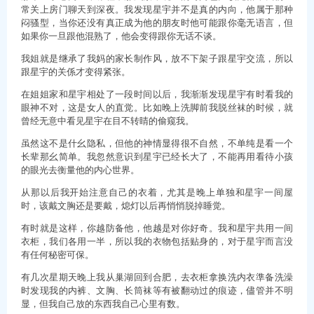
常关上房门聊天到深夜。我发现星宇并不是真的内向，他属于那种
闷骚型，当你还没有真正成为他的朋友时他可能跟你毫无语言，但
如果你一旦跟他混熟了，他会变得跟你无话不谈。
我姐就是继承了我妈的家长制作风，放不下架子跟星宇交流，所以
跟星宇的关係才变得紧张。
在姐姐家和星宇相处了一段时间以后，我渐渐发现星宇有时看我的
眼神不对，这是女人的直觉。比如晚上洗脚前我脱丝袜的时候，就
曾经无意中看见星宇在目不转睛的偷窥我。
虽然这不是什幺隐私，但他的神情显得很不自然，不单纯是看一个
长辈那幺简单。我忽然意识到星宇已经长大了，不能再用看待小孩
的眼光去衡量他的内心世界。
从那以后我开始注意自己的衣着，尤其是晚上单独和星宇一间屋
时，该戴文胸还是要戴，熄灯以后再悄悄脱掉睡觉。
有时就是这样，你越防备他，他越是对你好奇。我和星宇共用一间
衣柜，我们各用一半，所以我的衣物包括贴身的，对于星宇而言没
有任何秘密可保。
有几次星期天晚上我从巢湖回到合肥，去衣柜拿换洗内衣準备洗澡
时发现我的内裤、文胸、长筒袜等有被翻动过的痕迹，儘管并不明
显，但我自己放的东西我自己心里有数。