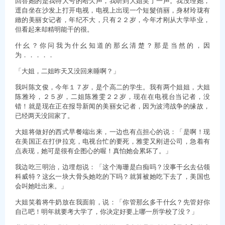
回答她的是我特大号的哈欠声，我听到大姐笑了一声。我没理她，
逕自坐在沙发上打开电视，电视上出现一个短髮俏丽，身材玲珑有
緻的美丽女记者，年纪不大，只有２２岁，今年才刚从大学毕业，
但看起来却精明能干的很。
什幺？你问我为什幺知道的那幺清楚？那是当然的，因
为．．．．．
「大姐，二姐昨天又没回来睡啊？」
我叫陈文俊，今年１７岁，是个高二的学生。我有两个姐姐，大姐
陈雅玲，２５岁，二姐陈雅雯２２岁，现在在电视台当记者，没
错！就是现在正在报导新闻的美丽女记者，因为波湾战争的缘故，
已经两天没回家了。
大姐将做好的西式早餐端出来，一边也有点担心的说：「是啊！现
在美国正在打伊拉克，电视台忙的要死，雅雯又刚进公司，急着有
点表现，她可是很有企图心的喔！真怕她会累坏了。」
我边吃三明治，边埋怨说：「这个海珊是白痴吗？没事干幺去佔领
科威特？这幺一块大骨头她吃的下吗？就算被她吃下去了，美国也
会叫她吐出来。」
大姐笑着将牛奶放在我面前，说：「你管那幺多干什幺？先管好你
自己吧！明年就要考大学了，你决定好要上哪一所学校了没？」