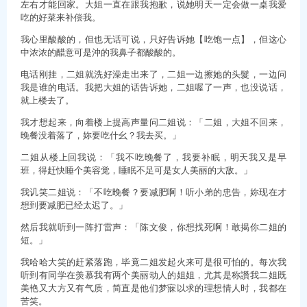
左右才能回家。大姐一直在跟我抱歉，说她明天一定会做一桌我爱
吃的好菜来补偿我。
我心里酸酸的，但也无话可说，只好告诉她【吃饱一点】，但这心
中浓浓的醋意可是沖的我鼻子都酸酸的。
电话刚挂，二姐就洗好澡走出来了，二姐一边擦她的头髮，一边问
我是谁的电话。我把大姐的话告诉她，二姐喔了一声，也没说话，
就上楼去了。
我才想起来，向着楼上提高声量问二姐说：「二姐，大姐不回来，
晚餐没着落了，妳要吃什幺？我去买。」
二姐从楼上回我说：「我不吃晚餐了，我要补眠，明天我又是早
班，得赶快睡个美容觉，睡眠不足可是女人美丽的大敌。」
我讥笑二姐说：「不吃晚餐？要减肥啊！听小弟的忠告，妳现在才
想到要减肥已经太迟了。」
然后我就听到一阵打雷声：「陈文俊，你想找死啊！敢揭你二姐的
短。」
我哈哈大笑的赶紧落跑，毕竟二姐发起火来可是很可怕的。每次我
听到有同学在羡慕我有两个美丽动人的姐姐，尤其是称讚我二姐既
美艳又大方又有气质，简直是他们梦寐以求的理想情人时，我都在
苦笑。