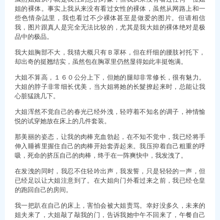
姐的裸体。事实上我从来没有看过女性的裸体，虽然从网路上和一
些色情杂誌里，我也看过不少裸体甚至是做爱的图片。但请相信
我，图片跟真人是完全无法比较的，尤其是我大姐的裸体绝对是极
品中的极品。
我大姐胸部不大，我猜大概只有Ｂ罩杯，但在纤细的腰肢衬托下，
却出奇的挺翘结实，虽然包在胸罩里仍然显得如此丰挺饱满。
大姐不算高，１６０公分上下，但她的腿却非常修长，很有魅力。
大姐的脖子非常细长优美，当大姐将她的长髮撩起来时，总能让我
心脏猛跳几下。
大姐浑然不觉自己的春光已经外洩，轻哼着不知名的调子，神情愉
悦的试穿她放在床上的几件套装。
那美丽的姿态，让我的肉棒充血勃起，在不知不觉中，我已经将手
伸入睡裤里握住自己的肉棒开始套弄起来。我压抑着自己粗重的呼
吸，死命的挤压自己的肉棒，终于在一阵爽快中，我发洩了。
在发洩的同时，我忍不住轻吟出声，我发誓，只是轻轻的一声，但
已经足以让大姐注意到了。在大姐向门外看过来之前，我已经仓皇
的跑回自己的房间。
我一把趴在自己的床上，害怕会被大姐责骂。幸好没多久，未来的
姐夫来了，大姐敲了敲我的门，告诉我她中午不回来了，午餐自己