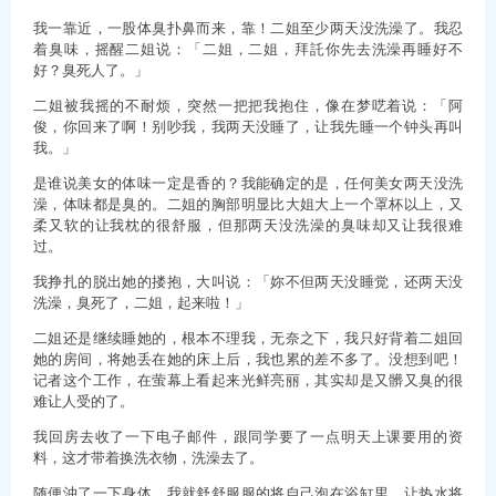
我一靠近，一股体臭扑鼻而来，靠！二姐至少两天没洗澡了。我忍
着臭味，摇醒二姐说：「二姐，二姐，拜託你先去洗澡再睡好不
好？臭死人了。」
二姐被我摇的不耐烦，突然一把把我抱住，像在梦呓着说：「阿
俊，你回来了啊！别吵我，我两天没睡了，让我先睡一个钟头再叫
我。」
是谁说美女的体味一定是香的？我能确定的是，任何美女两天没洗
澡，体味都是臭的。二姐的胸部明显比大姐大上一个罩杯以上，又
柔又软的让我枕的很舒服，但那两天没洗澡的臭味却又让我很难
过。
我挣扎的脱出她的搂抱，大叫说：「妳不但两天没睡觉，还两天没
洗澡，臭死了，二姐，起来啦！」
二姐还是继续睡她的，根本不理我，无奈之下，我只好背着二姐回
她的房间，将她丢在她的床上后，我也累的差不多了。没想到吧！
记者这个工作，在萤幕上看起来光鲜亮丽，其实却是又髒又臭的很
难让人受的了。
我回房去收了一下电子邮件，跟同学要了一点明天上课要用的资
料，这才带着换洗衣物，洗澡去了。
随便沖了一下身体，我就舒舒服服的将自己泡在浴缸里，让热水将