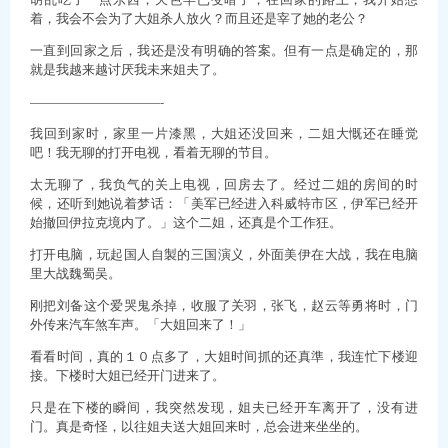
着，我会不会为了大姐杀人放火？而且还是宰了她的老公？
一直到回家之后，我还是没有明确的答案。但有一点是确定的，那
就是我越来越讨厌我未来姐夫了。
——————————-
我回到家时，家里一片漆黑，大姐还没回来，二姐大慨还在睡觉
吧！我无聊的打开电视，看着无聊的节目。
太无聊了，我负气的关上电视，回房去了。经过二姐的房间的时
候，还听到她说着梦话：「美军已经进入科威特市区，伊军已经开
始撤回伊拉克境内了。」这个二姐，还真是个工作狂。
打开电脑，玩起国人自製的三国演义，外面美伊在大战，我在电脑
里大战魏蜀吴。
刚把刘备这个爱哭鬼杀掉，收服了关羽，张飞，赵云等勇将时，门
外传来汽车煞车声。「大姐回来了！」
看看时间，真的１０点多了，大姐时间抓的还真準，我连忙下楼迎
接。下楼时大姐已经开门进来了。
只是在下楼的瞬间，我突然发现，姐夫已经开车离开了，没有进
门。真是奇怪，以往姐夫送大姐回来时，总会进来坐坐的。