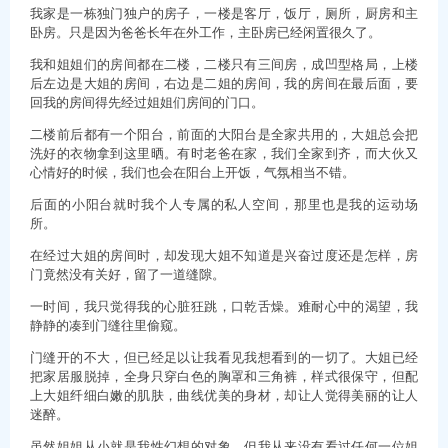
我家是一栋独门独户的房子，一楼是客厅，饭厅，厕所，厨房和主
卧房。只是因为爸爸长年在外工作，主卧房已经闲置很久了。
我和姐姐们的房间都在二楼，二楼只有三间房，成凹型格局，上楼
后左边是大姐的房间，右边是二姐的房间，我的房间在最后面，要
回我的房间得先经过姐姐们房间的门口。
二楼前后都有一个阳台，前面的大阳台是全家共用的，大姐总会把
洗好的衣物拿到这里晒。有时老爸在家，我们全家到齐，而大伙又
心情好的时候，我们也会在阳台上开饭，气氛相当不错。
后面的小阳台就时我个人专属的私人空间，那里也是我的运动场
所。
在经过大姐的房间时，却发现大姐不知道是兴奋过度还是怎样，房
门竟然没有关好，留了一道缝隙。
一时间，我只觉得我的心脏狂跳，口乾舌燥。难耐心中的渴望，我
静静的凑到门缝往里偷窥。
门缝开的不大，但已经足以让我看见我想看到的一切了。大姐已经
把家居服脱掉，全身只穿白色的胸罩和三角裤，样式很保守，但配
上大姐纤细白嫩的肌肤，曲线优美的身材，却让人觉得美丽的让人
迷醉。
虽然姐姐从小就是我性幻想的对象，但我从来没有看过任何一位姐