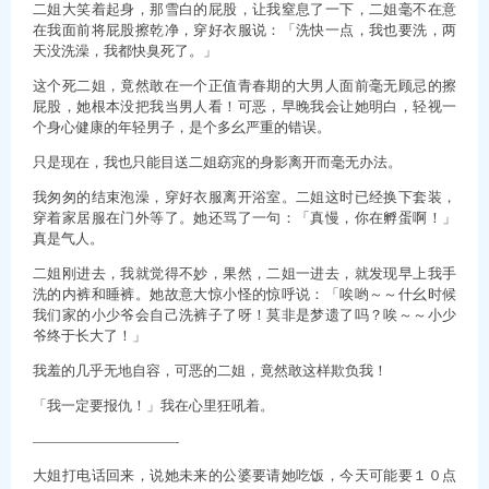
二姐大笑着起身，那雪白的屁股，让我窒息了一下，二姐毫不在意
在我面前将屁股擦乾净，穿好衣服说：「洗快一点，我也要洗，两
天没洗澡，我都快臭死了。」
这个死二姐，竟然敢在一个正值青春期的大男人面前毫无顾忌的擦
屁股，她根本没把我当男人看！可恶，早晚我会让她明白，轻视一
个身心健康的年轻男子，是个多幺严重的错误。
只是现在，我也只能目送二姐窈宨的身影离开而毫无办法。
我匆匆的结束泡澡，穿好衣服离开浴室。二姐这时已经换下套装，
穿着家居服在门外等了。她还骂了一句：「真慢，你在孵蛋啊！」
真是气人。
二姐刚进去，我就觉得不妙，果然，二姐一进去，就发现早上我手
洗的内裤和睡裤。她故意大惊小怪的惊呼说：「唉哟～～什幺时候
我们家的小少爷会自己洗裤子了呀！莫非是梦遗了吗？唉～～小少
爷终于长大了！」
我羞的几乎无地自容，可恶的二姐，竟然敢这样欺负我！
「我一定要报仇！」我在心里狂吼着。
——————————-
大姐打电话回来，说她未来的公婆要请她吃饭，今天可能要１０点