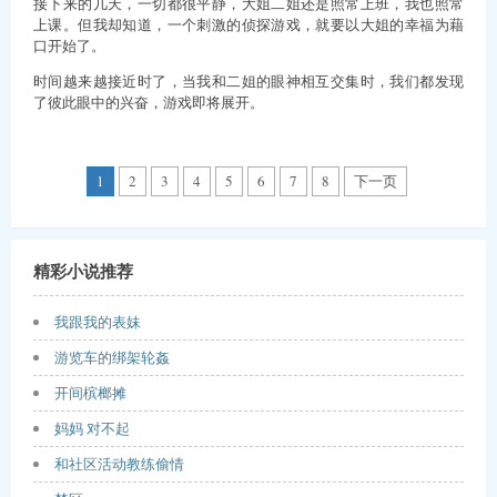
接下来的几天，一切都很平静，大姐二姐还是照常上班，我也照常
上课。但我却知道，一个刺激的侦探游戏，就要以大姐的幸福为藉
口开始了。
时间越来越接近时了，当我和二姐的眼神相互交集时，我们都发现
了彼此眼中的兴奋，游戏即将展开。
1
2
3
4
5
6
7
8
下一页
精彩小说推荐
我跟我的表妹
游览车的绑架轮姦
开间槟榔摊
妈妈 对不起
和社区活动教练偷情