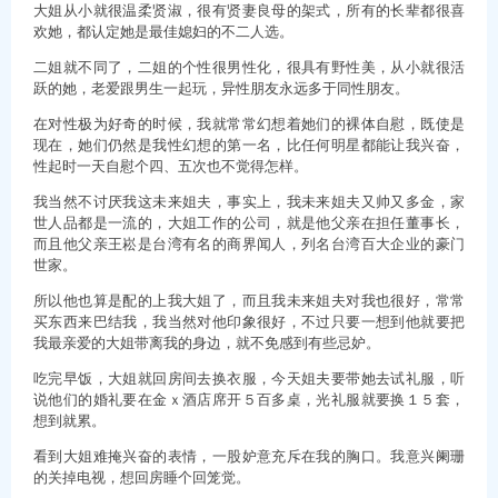
大姐从小就很温柔贤淑，很有贤妻良母的架式，所有的长辈都很喜
欢她，都认定她是最佳媳妇的不二人选。
二姐就不同了，二姐的个性很男性化，很具有野性美，从小就很活
跃的她，老爱跟男生一起玩，异性朋友永远多于同性朋友。
在对性极为好奇的时候，我就常常幻想着她们的裸体自慰，既使是
现在，她们仍然是我性幻想的第一名，比任何明星都能让我兴奋，
性起时一天自慰个四、五次也不觉得怎样。
我当然不讨厌我这未来姐夫，事实上，我未来姐夫又帅又多金，家
世人品都是一流的，大姐工作的公司，就是他父亲在担任董事长，
而且他父亲王崧是台湾有名的商界闻人，列名台湾百大企业的豪门
世家。
所以他也算是配的上我大姐了，而且我未来姐夫对我也很好，常常
买东西来巴结我，我当然对他印象很好，不过只要一想到他就要把
我最亲爱的大姐带离我的身边，就不免感到有些忌妒。
吃完早饭，大姐就回房间去换衣服，今天姐夫要带她去试礼服，听
说他们的婚礼要在金ｘ酒店席开５百多桌，光礼服就要换１５套，
想到就累。
看到大姐难掩兴奋的表情，一股妒意充斥在我的胸口。我意兴阑珊
的关掉电视，想回房睡个回笼觉。