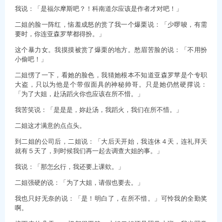
我说：「是福尔摩斯吧？！科南道尔应该是作者才对吧！」
二姐的脸一阵红，恼羞成怒的赏了我一个爆栗说：「少啰唆，有需
要时，你连亚森罗苹都得扮。」
这个暴力女。我摸摸被赏了爆栗的地方。愁眉苦脸的说：「不用扮
小偷吧！」
二姐愣了一下，看她的脸色，我猜她根本不知道亚森罗苹是个专职
大盗，只以为他是个带假面具的神秘帅哥。只是她仍然硬撑说：
「为了大姐，赴汤蹈火你也应该在所不惜。」
我苦笑说：「是是是，妳赴汤，我蹈火，我们在所不惜。」
二姐这才满意的点点头。
到二姐的公司后，二姐说：「大后天开始，我连休４天，连礼拜天
就有５天了，到时候我们再一起去调查大姐的事。」
我说：「那怎幺行，我还要上课欸。」
二姐强硬的说：「为了大姐，请假也要去。」
我也只好无奈的说：「是！明白了，在所不惜。」可怜我的全勤奖
啊。