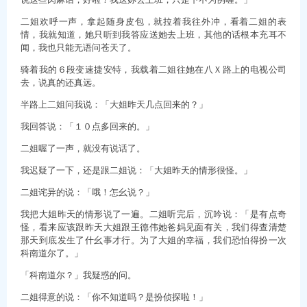
二姐欢呼一声，拿起随身皮包，就拉着我往外冲，看着二姐的表
情，我就知道，她只听到我答应送她去上班，其他的话根本充耳不
闻，我也只能无语问苍天了。
骑着我的６段变速捷安特，我载着二姐往她在八Ｘ路上的电视公司
去，说真的还真远。
半路上二姐问我说：「大姐昨天几点回来的？」
我回答说：「１０点多回来的。」
二姐喔了一声，就没有说话了。
我迟疑了一下，还是跟二姐说：「大姐昨天的情形很怪。」
二姐诧异的说：「哦！怎幺说？」
我把大姐昨天的情形说了一遍。二姐听完后，沉吟说：「是有点奇
怪，看来应该跟昨天大姐跟王德伟她爸妈见面有关，我们得查清楚
那天到底发生了什幺事才行。为了大姐的幸福，我们恐怕得扮一次
科南道尔了。」
「科南道尔？」我疑惑的问。
二姐得意的说：「你不知道吗？是扮侦探啦！」