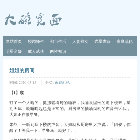
网站首页
校园师生
都市生活
人妻熟女
强暴虐待
家庭乱伦
明星名媛
成人武侠
两性知识
姐姐的房间
时间:
2020-03-15
分类:
家庭乱伦
【1】窥
打了一个大哈欠，抓抓鬆垮垮的睡衣，我睡眼惺忪的走下楼来，星
期天嘛，晚睡晚起也是正常的。厨房里的抽油烟机的声音告诉我，
大姐正在做早餐。
果然，一听到我下楼的声音，大姐就从厨房里大声说：「阿俊，你
醒了！等我一下，早餐马上就好了。」