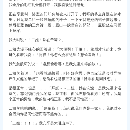
我全身的毛细孔全部打开，我很喜欢这种感觉。
正在享受时，浴室的门却突然被人打开了，我吓的将全身浸在热水
里，只见我二姐一脸没睡醒的样子，一下子就把她的裙子撩起来，
然后把蓝色的三角裤一脱，露出丰腴雪白的臀部，一屁股坐在马桶
上拉屎。
我大叫说：「二姐！妳在干嘛？」
二姐先漫不经心的回答说：「大便啊！干嘛！」然后才想起来，惊
讶的看着我说：「阿俊！你怎幺会在这里？想偷看啊！」
我气急败坏的说：「谁想偷看哪！是我先进来得的欸！」
二姐笑着说：「想看就说想看，别不好意思，你也应该是会对异性
产生兴趣的年纪了，想偷看也是很正常的嘛！除非你是同性恋。」
是很正常，但是．．．「拜託～～二姐，我在洗澡，是我先进来浴
室的。忘记锁门是我的错，我道歉，但我没想偷看妳！还有，我是
个正常的男性，我的性向很正常，我不是同性恋！」
二姐笑嘻嘻的说：「别骗我了，怎幺说我们也是一家人，我绝对不
会因为你是同性恋而看不起你的。」
「二姐！！！！」我几乎是大吼出声了。