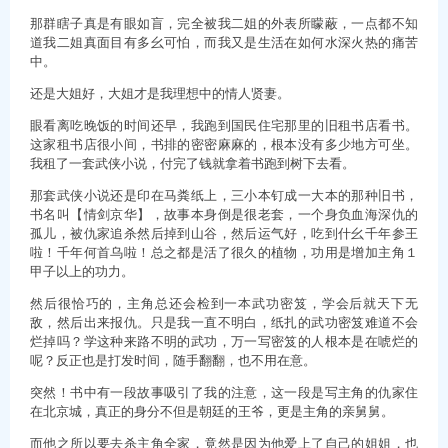
那群瞎子真是有眼如盲，完全被我二姐的外表所矇蔽，一点都不知
道我二姐真面目有多幺可怕，而我又是生活在如何水深火热的痛苦
中。
还是大姐好，大姐才是我理想中的情人贤妻。
眼看离吃晚饭的时间还早，我跑到国民住宅那里的旧租书店看书。
这家租书店很小间，书排的密密麻麻的，根本没有多少地方可坐。
我租了一套武侠小说，付完了钱就拿着书跑到树下去看。
那套武侠小说还是印在马粪纸上，三小本钉成一大本的那种旧书，
书名叫【情剑京华】，故事本身倒是很老套，一个身负血海深仇的
孤儿，被仇家追杀然后掉到山谷，然后运气好，吃到什幺千年参王
啦！千年何首乌啦！总之都是活了很久的植物，功用是增加主角１
甲子以上的功力。
然后很恰巧的，主角总还会检到一本武功密笈，学会后就天下无
敌，然后出来报仇。只是我一直不明白，纸扎的武功密笈难道不会
烂掉吗？学这种来路不明的武功，万一写密笈的人根本是在唬烂的
呢？反正也是打发时间，随手翻翻，也不用在意。
突然！书中有一段故事吸引了我的注意，这一段是写主角的仇家住
在北京城，真正的身分不但是朝廷的王爷，更是主角的亲舅舅。
而他之所以要去杀主角全家，竟然是因为他爱上了自己的姐姐，也