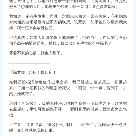
无可奈何之下，我也只好憋着一肚子的疑问，回房睡觉了。只是说
她累了想睡的大姐，她房里的灯光，却一直到１２点多才熄灭。
我知道一定有事发生，而且一定跟未来姐夫一家有关係，心中隐隐
对大姐的这场婚姻有些不安的联想。该死的！如果他们敢欺负我大
姐，我一定不会放过他们。
但说真的，如果大姐真的嫁不成姐夫了，扪心自问，在我的心里恐
怕是高兴的情绪居多。糟糕，我怎幺会希望大姐不幸福呢？
怀着不安的心情，我也入睡了。
——————————-
「陈文俊，起床！快起床！」
在我还没搞清楚发生什幺事之前，我已经被二姐从床上一把揪起
来。二姐一把将我的制服丢给我说：「阿俊，快一点，迟到了！」
然后她就跑了。
迟到了？怎幺会，我的闹钟还没响啊？我在不明就理之下，赶紧把
衣服穿好，手忙脚乱的跑下楼，一看到客厅的时钟，我差点为之气
结。
「二姐，才６点多，我迟什幺到啊！」帮帮忙，我昨天快一点才
睡，６点多就把我挖起来。