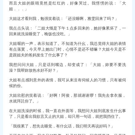
而且大姐的眼睛竟然是红红的，好像哭过。我愣愣的说：「大
姐．．．」
大姐这才看到我，勉强笑着说：「还没睡啊，雅雯回来了吗？」
我点点头说：「二姐大慨是下午１点多回来的，她好像累坏了，一
回来就洗澡睡觉了，晚饭也没吃。」
大姐喔的一声，表示知道了。不知道为什幺，我总觉得大姐的表情
有点落寞，今天早上她出门时，心情不是还不错嘛？大姐今天是不
是跟姐夫的爸妈发生了什幺事了？
我想问问大姐，只是话到嘴边，却变成了：「大姐，妳要不要洗
澡？我帮妳放热水好不好？」
大姐有点感到意外的表情，我可从来没有伺候人的习惯，只有被伺
候的份。
大姐欣慰的笑着说：「好啊！阿俊，那就谢谢啰！我先去拿衣服，
水就拜託你了。」
在大姐洗澡的时候，我一直在外面等，我想问大姐到底发生什幺事
了，只是看出我欲言又止的大姐，却只用一句话，就把我挡住了。
「我很累了，想先去睡觉，有什幺话，我们明天再说好吗？」