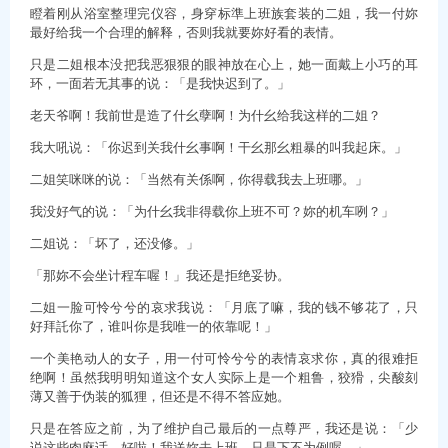
瞪着刚从浴室整理完仪容，身穿标準上班族套装的二姐，我一付妳
最好给我一个合理的解释，否则我就要妳好看的表情。
只是二姐根本没把我恶狠狠的眼神放在心上，她一面戴上小巧的耳
环，一面若无其事的说：「是我快迟到了。」
老天爷啊！我前世是造了什幺孽啊！为什幺给我这样的二姐？
我大吼说：「你迟到关我什幺事啊！干幺那幺粗暴的叫我起床。」
二姐笑咪咪的说：「当然有关係啊，你得载我去上班哪。」
我没好气的说：「为什幺我非得载你上班不可？妳的机车咧？」
二姐说：「坏了，还没修。」
「那妳不会坐计程车喔！」我还是拒绝妥协。
二姐一脸可怜兮兮的哀求我说：「月底了嘛，我的钱不够花了，只
好拜託你了，谁叫你是我唯一的依靠呢！」
一个美艳动人的女子，用一付可怜兮兮的表情哀求你，真的很难拒
绝啊！虽然我明明知道这个女人实际上是一个粗鲁，狡猾，尖酸刻
薄又善于伪装的狐狸，但还是不得不答应她。
只是在答应之前，为了维护自己最后的一点尊严，我还是说：「少
说这些肉麻话，好啦！我送妳去上班，只是下不为例喔。」