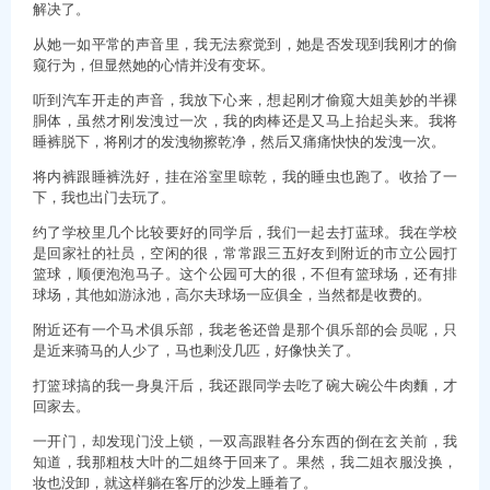
解决了。
从她一如平常的声音里，我无法察觉到，她是否发现到我刚才的偷
窥行为，但显然她的心情并没有变坏。
听到汽车开走的声音，我放下心来，想起刚才偷窥大姐美妙的半裸
胴体，虽然才刚发洩过一次，我的肉棒还是又马上抬起头来。我将
睡裤脱下，将刚才的发洩物擦乾净，然后又痛痛快快的发洩一次。
将内裤跟睡裤洗好，挂在浴室里晾乾，我的睡虫也跑了。收拾了一
下，我也出门去玩了。
约了学校里几个比较要好的同学后，我们一起去打蓝球。我在学校
是回家社的社员，空闲的很，常常跟三五好友到附近的市立公园打
篮球，顺便泡泡马子。这个公园可大的很，不但有篮球场，还有排
球场，其他如游泳池，高尔夫球场一应俱全，当然都是收费的。
附近还有一个马术俱乐部，我老爸还曾是那个俱乐部的会员呢，只
是近来骑马的人少了，马也剩没几匹，好像快关了。
打篮球搞的我一身臭汗后，我还跟同学去吃了碗大碗公牛肉麵，才
回家去。
一开门，却发现门没上锁，一双高跟鞋各分东西的倒在玄关前，我
知道，我那粗枝大叶的二姐终于回来了。果然，我二姐衣服没换，
妆也没卸，就这样躺在客厅的沙发上睡着了。