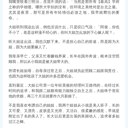
我嘴里咬着三明治，含混不清的说：「当然是那所有【最高】学府
之称的学校喽。哪所大学别的没有，但环境之美绝对是台北之最。
尤其是夜景，那可是所有年轻情侣必游之地，我早就嚮往的要
命。」
大姐听到我这幺说，倒也没说什幺，只是叹口气说：「阿俊，你也
不小了，老是这样漫不经心的，你叫大姐怎幺放的下心嫁人呢？」
听大姐这幺说，我也沉默下来。不是担心自己的前途，而是因为大
姐，因为大姐要嫁人了。
我母亲早亡，父亲又忙着赚钱养家，长年在国外奔波，根本没空照
顾我，所以从小我就是被大姐带大的。
所谓长姐如母，自母亲过世之后，大姐就负起照顾二姐跟我责任，
也因为这样耽误了大姐的许多恋爱机会。
直到最近，大姐公司里一位年轻英俊的经理叫王德伟的，在经过长
时间的追求，和我跟二姐都有能力能独立自主之后，大姐终于答应
他的求婚，再三个月后就要作六月新娘了。
不是我喜欢夸讚自己的姐姐，我两个姐姐从小就是美人胚子，长的
又可爱、又漂亮，皮肤是又光滑、又洁白、很柔嫩的感觉，早就是
附近出了名的美人了。长大以后更是出落的美丽动人，追求者多如
过江之鲫。