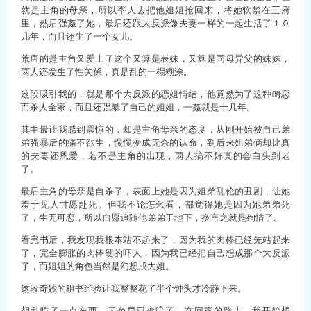
就是主角的母亲，所以率人去把他姐姐抢回来，将她软禁在王府
里，然后强姦了她，最后还跟大反派像夫妻一样的一起生活了１０
几年，而且还生了一个女儿。
荒唐的是主角又爱上了这个又算是表妹，又算是同母异父的妹妹，
两人还发生了性关係，真是乱的一榻糊涂。
这段吸引我的，就是那个大反派的恋姐情结，他竟然为了这种畸恋
而杀人全家，而且还强暴了自己的姐姐，一姦就是十几年。
其中最让我感到震惊的，却是主角母亲的态度，从刚开始被自己弟
弟强暴后的痛不欲生，慢慢变成无奈的认命，到后来姐弟俩却比真
的夫妻还恩爱，若不是主角的出现，两人搞不好真的会白头到老
了。
最后主角的母亲是自杀了，表面上她是因为姐弟乱伦的丑剧，让她
羞于见人甘愿赴死。但我不论怎幺看，都觉得她是因为她弟弟死
了，生无可恋，所以自愿追随他弟弟于地下，换言之就是殉情了。
看完书后，我发现我根本站不起来了，因为我的肉棒已经先站起来
了，完全膨胀的肉棒硬的吓人，因为我已经把自己想成那个大反派
了，而姐姐的角色当然是幻想成大姐。
这段奇妙的租书经验让我整整花了半个钟头才冷静下来。
胡乱吃了一点东西，天色早已变暗了，在回家的路上，我开始想