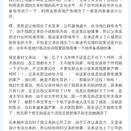
利用其所谓的文革时期的高中文化水平，买了些书回来自学并出去
参加培训了一下，利用这股房地产热潮开了一家室内装修设计公
司。
嘿，竟然还让他闯出了名堂来，公司越做越大，在当地已颇有名气
了。由于我跟父亲自小就相依为命，也还算比较懂事，所以父亲虽
然没什幺时间来管我，我还是刻苦地学习，后来还考上了G 城里比
较有名的大学。不知是父亲在我去了G 城读书后感到寂寞还是什幺
的，去年年底他打电话告诉我要跟我商量一下他準备再婚的事。
我笑着对父亲说：「爸，忍了十几年终于还是忍不住了？呵呵，没
关係的拉，反正我都长大了，又不能常回家，你也应该有个伴照顾
一下才行的，不过你要记住，不要生那幺多小孩来跟我挣家产啊，
呵呵！！」父亲在那边哈哈大笑，：「你这家伙就是知道那笔微薄
的家产，放心吧，她是不能生育的！」「那最好不过拉！哈哈！」
我赶忙笑着说。然后父亲详细介绍了我那未来后妈的情况，原来她
只有31岁，足足比我父亲年轻了15年，也是比我刚好大了10年，是
读大学出来的，由于在大学时无知，跟一个师兄热恋发生性关係并
怀孕了，被那个师兄带去一个地下诊所做人流引起了感染，没能及
时医治，当后来越来越严重，去大医院看时，医生说已不能再生育
了，然后那个师兄知道这个消息后就把痛不欲生的她抛弃了。
后来她毕业后到了我父亲的公司工作，由于工作认真卖力，又是读
设计专业出来的，所以特别得到父亲的倚重，后来还当上了公司的