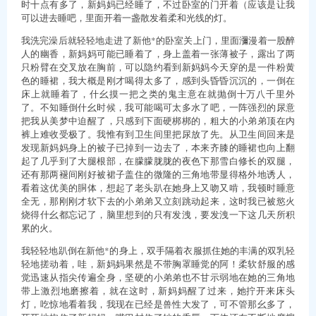
时十点有多了，新妈妈已经睡了，不过卧室的门开着（应该是让我
可以进去睡吧，里面开着一盏散发着柔和光线的灯。
我洗完澡后就轻轻地走进了新他*的卧室关上门，里面瀰漫着一股醉
人的幽香，新妈妈可能已睡着了，身上盖着一张薄被子，露出了两
只粉臂在交叉放在胸前，可以隐约看到新妈妈今天穿的是一件粉黄
色的睡裙，我大概是刚才喝得太多了，感到头昏昏沉沉的，一倒在
床上就睡着了，什幺摸一把之类的鬼主意在就抛倒十万八千里外
了。不知睡倒什幺时候，我可能喝可太多水了吧，一阵强烈的尿意
把我从美梦中迫醒了，只感到下面硬梆梆的，粗大的小弟弟顶在内
裤上难收受极了。我惟有到卫生间里把尿放了先。从卫生间回来是
发现新妈妈身上的被子已掉到一边去了，本来齐膝的睡裙也向上翻
起了几乎到了大腿根部，在朦朦胧胧的夜色下那雪白修长的双腿，
还有那两褪间刚好被裙子盖住的微隆的三角地带显得格外地诱人，
看着这优美的胴体，想起了老头趴在她身上又吻又啃，我顿时睡意
全无，那刚刚才软下去的小弟弟又立刻跳动起来，这时我已被慾火
烧得什幺都忘记了，脑里想到的只有发洩，要发洩一下这几天所积
累的火。
我轻轻地趴倒在新他*的身上，双手隔着衣服抓住她的丰满的双乳轻
轻地搓动着，哇，新妈妈果然是不带胸罩睡觉的阿！柔软舒服的感
觉迅速从指尖传遍全身，坚硬的小弟弟也不甘示弱地在她的三角地
带上激烈地磨擦着，就在这时，新妈妈醒了过来，她拧开来床头
灯，吃惊地看着我，我现在已经是兽性大发了，可不管那幺多了，