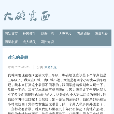
网站首页
校园师生
都市生活
人妻熟女
强暴虐待
家庭乱伦
明星名媛
成人武侠
两性知识
难忘的暑假
时间:
2020-03-23
分类:
家庭乱伦
我叫阿雨现在在G 城读大学二年级，準确地说应该是下个学期就是
三年级了。我家在D 城，离G 城不远，大概是有两个小时央︻的车程
吧，我本来打算这个暑假不回家的，跟同学趁着假期出去玩一下，
见识一下的。其实我本来就不想回家的，因为家里多了年纪比我大
不了多少而我得叫她做他*的人，这是多幺令人难以启齿的事啊，叫
我如何叫得出口呢！当然拉，她不是我的亲妈妈，我的亲妈妈在我
小时候就由于觉得农村生活太艰苦，跟一个男人私奔到外国去了，
一直都没有音讯。后来我们那里在九十年代初掀起了房地产热潮，
我们的土地被外商征去搞房地产开发了，父亲手头里有了点钱后，