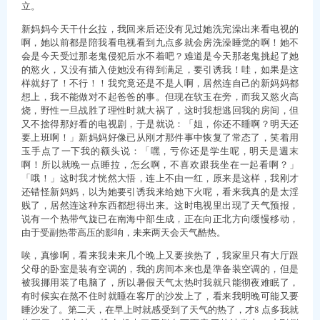
立。
新妈妈今天干什幺拉，我回来后还没有见过她洗完澡出来看电视的
啊，她以前都是陪我看电视看到九点多就会房洗澡睡觉的啊！她不
会是今天受过那老鬼侵犯后水不着吧？难道是今天那老鬼挑起了她
的慾火，又没有插入使她没有得到满足，要引诱我！哇，如果是这
样就好了！不行！！我究竟还是不是人啊，居然连自己的新妈妈都
想上，我不能做对不起爸爸的事。但现在软玉在旁，而我又慾火高
烧，野性一旦战胜了理性时就大祸了，这时我想逃回我的房间，但
又不捨得那好看的电视剧，于是就说：「姐，你还不睡啊？明天还
要上班啊！」新妈妈好像已从刚才那件事中恢复了常态了，笑着用
玉手点了一下我的额头说：「嘿，亏你还是学生呢，明天是週末
啊！所以就晚一点睡拉，怎幺啊，不喜欢跟我坐在一起看啊？」
「哦！」这时我才恍然大悟，连上不由一红，原来是这样，我刚才
还错怪新妈妈，以为她要引诱我来给她下火呢，看来我真的是太淫
贱了，居然连这种东西都想得出来。这时电视里出现了天气预报，
说有一个热带气旋已在南海中部生成，正在向正北方向缓慢移动，
由于受副热带高压的影响，未来两天会天气酷热。
唉，真惨啊，看来我未来几个晚上又要挨热了，我家里只有大厅跟
父母的卧室是装有空调的，我的房间本来也是準备装空调的，但是
被我挪用装了电脑了，所以暑假天气太热时我就只能彻夜难眠了，
有时候实在熬不住时就睡在客厅的沙发上了，看来我明晚可能又要
睡沙发了。第二天，在早上时就感受到了天气的热了，才8 点多我就