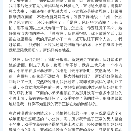
我回来后还没有见过新妈妈这幺风骚过的，穿得这幺暴露，搞得我
慾念大生，下面还在不断地涨大着，不过我还是拚命忍住，赶紧用
报纸挡在面前，不敢给新妈妈看出，装做平静地说：「姐，什幺
啊？风大雨大，还没有睡啊？」「是啊，风叫得太恐怖了，有点
怕，睡不着所以上来找你聊一下拉，怎幺拉，你要睡觉了吗？」她
好像有点害怕的样子。「没有啊，我在看报纸，你不敢睡的话，就
留在这里睡拉，我的床虽然小了一点，还可以睡下两个人的。」我
赶紧说。「那好啊！不过我还是习惯睡自己的床，不如你继续下去
我那里陪我睡吧？」新妈妈兴奋地说。
「好啊，我们走吧！」我扔开报纸。新妈妈走在前面，我赶紧跟在
她的后面。刚走了几步，发现非常不妙，我身上就只有一个小内
裤，小弟弟在那里暴涨着，我刚想回去穿衣服时，突然听见「砰」
的一声巨响，好像是不远处有一棵大树被刮倒了，新妈妈好像被这
巨响吓了一跳，突然转过身向我扑过来，我却被新妈妈的举动吓了
一跳，不自觉地双手向前一伸，刚好按在迎面冲过来的新妈妈那丰
满的双乳上面，下面的小弟弟也顶在了她那并没有一点多余脂肪的
小腹上面，新妈妈好像吓坏了，双手搂住了我的脖子，用身体紧紧
地贴住我，好像不知道我的双手正按在她的胸部似的。
在这种温香满怀的情况下，恐怕神仙都忍不住，更何况是我这个刚
成年正是性慾旺盛的「小公狗」呢，所以我干起了正常的男人都会
干的事，双手在新妈妈半裸的乳房上移动着，轻轻磨擦着新妈妈那
微微凸出的乳头，新妈妈并没有立刻离开我的身体，只是把头埋在