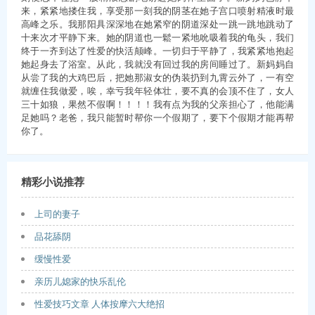
来，紧紧地搂住我，享受那一刻我的阴茎在她子宫口喷射精液时最
高峰之乐。我那阳具深深地在她紧窄的阴道深处一跳一跳地跳动了
十来次才平静下来。她的阴道也一鬆一紧地吮吸着我的龟头，我们
终于一齐到达了性爱的快活颠峰。一切归于平静了，我紧紧地抱起
她起身去了浴室。从此，我就没有回过我的房间睡过了。新妈妈自
从尝了我的大鸡巴后，把她那淑女的伪装扔到九霄云外了，一有空
就缠住我做爱，唉，幸亏我年轻体壮，要不真的会顶不住了，女人
三十如狼，果然不假啊！！！！我有点为我的父亲担心了，他能满
足她吗？老爸，我只能暂时帮你一个假期了，要下个假期才能再帮
你了。
精彩小说推荐
上司的妻子
品花舔阴
缓慢性爱
亲历儿媳家的快乐乱伦
性爱技巧文章 人体按摩六大绝招