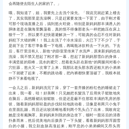
会再随便去陌生人的家的了。」
哦，我知道了，姐，我要先上去洗个澡先。「我说完就赶紧上楼去
了，其实我那里是洗澡啊，只是赶紧要发洩一下罢了，由于刚才看
可那个现场直播之后，搞到慾火旺烧，特别是新妈妈那丰满诱人的
胴体老是在脑海里飘蕩着，真的恨不得像那老头一样把她压在床上
狠干一下，所以要不赶快迴避解决一下，可能真的会忍不住对新妈
妈犯下大错的啊！！我上去洗了个冷水澡后，火已下了不少了，于
是就下去了客厅準备看一下电视，再喝瓶冰饮料去一下火的。下去
后，客厅里没有人，新他*的卧室里传来了水洗声，原来新妈妈也在
洗澡，我不禁又想起了刚才那一幕，想起了新妈妈那雪白的身体，
丰满坚挺的双峰，流水的蜜穴，想着老头趴在新他*的两腿间对着小
穴狂舔，慾火又一次窜了上来，我那比老头那东西还粗大的小弟弟
一下就硬了起来，不断的跳动着，把内裤都快要顶破了，我根本就
静不下来看电视了。
一会儿之后，新妈妈洗完了澡，穿了一套齐膝的粉红色的睡裙走了
出来，我一看，哇！好美啊！只见她把长髮洗了后用夹子鬆散地夹
在脑后，虽然睡裙比较鬆散，但是还是蔽不住那双丰满的乳房的形
状，随着新妈妈那轻盈的步伐轻轻地跳动着，活像是有两只小兔子
在里面乱蹦，而且还比较清晰地看到两个乳头凸了出来，我敢肯定
她是没有戴胸罩。新妈妈来到我的身边坐下，顿时一股浴后的清香
扑鼻而来，然后优美地向后拨弄了一下头髮，看着新妈妈那浑圆雪
白的小腿，我立刻血脉高涨起来，刚平息的小弟弟瞬间又昂头而