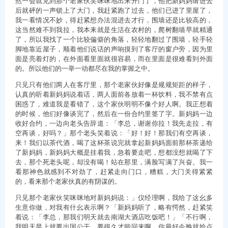
然一会就见到那个老家伙笑咪咪地出来开门了，他把新妈妈请进去
后就砰的一声锁上了大门，我赶紧跑了过去，他们已进了里屋了，
我一看情况不妙，得赶紧想办法混进去才行，围墙还是比较高的，
这当然难不到我拉，我本来就是生活在农村的，爬树翻墙早就精通
了，所以我找了一个比较偏僻的角落，轻轻地翻过了围墙，轻手轻
脚地靠近屋子，顺着他们说话的声响摸到了客厅的窗户旁，因为里
面是亮着灯的，在外面看里面就很容易，而在里面是很难看到外面
的。所以他们的一举一动都尽在我的掌握之中。
只见只有他们两人在客厅里，那个老家伙好像是规规矩距的样子，
认真的听着新妈妈说着话，两人面前各放着一杯饮料，我不禁有点
困惑了，难道我是看错了，这个家伙明明不像个好人啊。我正想着
的时候，他们好像谈完了，然后在一份合约里签了字。新妈妈一边
收好合约，一边向老头告辞道：「李总，谢谢你拉！我先走拉，有
空再谈，好吗？」那个老头笑着说：「好！好！那我们有空再谈，
来！我们以茶代酒，喝了这杯茶说完就拿起新妈妈面前那杯茶递给
了新妈妈，新妈妈大概是挂着我，急着要走吧，想都没想就喝了下
去，那个死老头呢，却没有喝！站在那里，满脸写满了兴奋。我一
看那神色就感到不对劲了，赶紧走向门口，糟糕，大门关得紧紧
的，看来那个老家伙真的有阴谋的。
只见那个老家伙笑咪咪地对新妈妈说：」仪经理啊，我给了这幺多
生意你做，对我有什幺表示啊？「新妈妈听了，略有愕然，赶紧笑
着说：「李总，那我们明天就去南湖大酒店吃饭吧！」「不行啊，
我明天早上就要出国公干，要很久才能回来啊，你最好今晚就给点