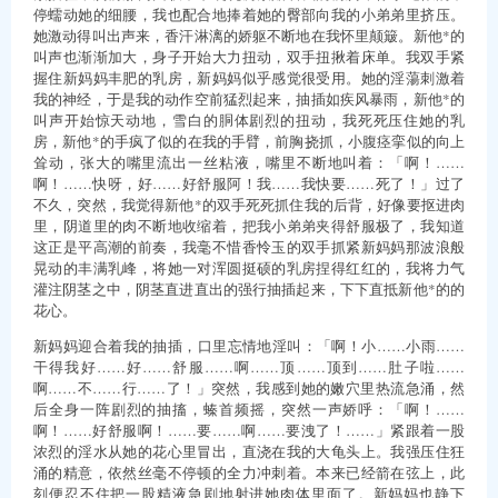
停蠕动她的细腰，我也配合地捧着她的臀部向我的小弟弟里挤压。
她激动得叫出声来，香汗淋漓的娇躯不断地在我怀里颠簸。新他*的
叫声也渐渐加大，身子开始大力扭动，双手扭揪着床单。我双手紧
握住新妈妈丰肥的乳房，新妈妈似乎感觉很受用。她的淫蕩刺激着
我的神经，于是我的动作空前猛烈起来，抽插如疾风暴雨，新他*的
叫声开始惊天动地，雪白的胴体剧烈的扭动，我死死压住她的乳
房，新他*的手疯了似的在我的手臂，前胸挠抓，小腹痉挛似的向上
耸动，张大的嘴里流出一丝粘液，嘴里不断地叫着：「啊！……
啊！……快呀，好……好舒服阿！我……我快要……死了！」过了
不久，突然，我觉得新他*的双手死死抓住我的后背，好像要抠进肉
里，阴道里的肉不断地收缩着，把我小弟弟夹得舒服极了，我知道
这正是平高潮的前奏，我毫不惜香怜玉的双手抓紧新妈妈那波浪般
晃动的丰满乳峰，将她一对浑圆挺硕的乳房捏得红红的，我将力气
灌注阴茎之中，阴茎直进直出的强行抽插起来，下下直抵新他*的的
花心。
新妈妈迎合着我的抽插，口里忘情地淫叫：「啊！小……小雨……
干得我好……好……舒服……啊……顶……顶到……肚子啦……
啊……不……行……了！」突然，我感到她的嫩穴里热流急涌，然
后全身一阵剧烈的抽搐，螓首频摇，突然一声娇呼：「啊！……
啊！……好舒服啊！……要……啊……要洩了！……」紧跟着一股
浓烈的淫水从她的花心里冒出，直浇在我的大龟头上。我强压住狂
涌的精意，依然丝毫不停顿的全力冲刺着。本来已经箭在弦上，此
刻便忍不住把一股精液急剧地射进她肉体里面了。新妈妈也静下