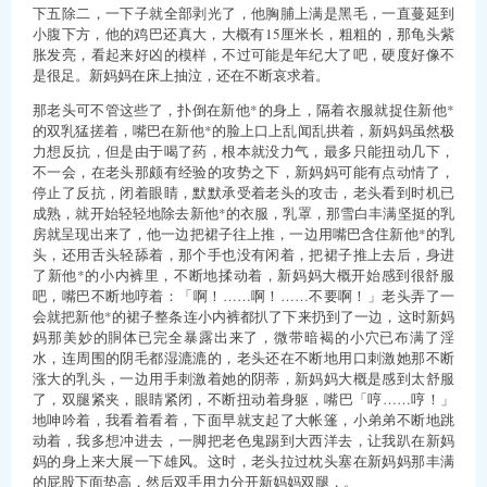
下五除二，一下子就全部剥光了，他胸脯上满是黑毛，一直蔓延到
小腹下方，他的鸡巴还真大，大概有15厘米长，粗粗的，那龟头紫
胀发亮，看起来好凶的模样，不过可能是年纪大了吧，硬度好像不
是很足。新妈妈在床上抽泣，还在不断哀求着。
那老头可不管这些了，扑倒在新他*的身上，隔着衣服就捉住新他*
的双乳猛搓着，嘴巴在新他*的脸上口上乱闻乱拱着，新妈妈虽然极
力想反抗，但是由于喝了药，根本就没力气，最多只能扭动几下，
不一会，在老头那颇有经验的攻势之下，新妈妈可能有点动情了，
停止了反抗，闭着眼睛，默默承受着老头的攻击，老头看到时机已
成熟，就开始轻轻地除去新他*的衣服，乳罩，那雪白丰满坚挺的乳
房就呈现出来了，他一边把裙子往上推，一边用嘴巴含住新他*的乳
头，还用舌头轻舔着，那个手也没有闲着，把裙子推上去后，身进
了新他*的小内裤里，不断地揉动着，新妈妈大概开始感到很舒服
吧，嘴巴不断地哼着：「啊！……啊！……不要啊！」老头弄了一
会就把新他*的裙子整条连小内裤都扒了下来扔到了一边，这时新妈
妈那美妙的胴体已完全暴露出来了，微带暗褐的小穴已布满了淫
水，连周围的阴毛都湿漉漉的，老头还在不断地用口刺激她那不断
涨大的乳头，一边用手刺激着她的阴蒂，新妈妈大概是感到太舒服
了，双腿紧夹，眼睛紧闭，不断扭动着身躯，嘴巴「哼……哼！」
地呻吟着，我看着看着，下面早就支起了大帐篷，小弟弟不断地跳
动着，我多想冲进去，一脚把老色鬼踢到大西洋去，让我趴在新妈
妈的身上来大展一下雄风。这时，老头拉过枕头塞在新妈妈那丰满
的屁股下面垫高，然后双手用力分开新妈妈双腿，。