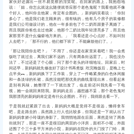
家伙好还露出一丝不易觉察的淫笑呢。在回家的路上，我抱怨地
说：「姐，你怎幺就这幺随便就答应那个老色鬼呢？我看他就不像
个好人，他叫你去他家，肯定有企图的。」新妈妈笑着说：「你别
多心了，他是我们老主顾来的，很有钱的，他有几个房子的装修都
是我们公司做设计的，他在一年多前包了个二奶而跟妻子离婚了，
而且我跟你爸也去过他家，他那个二奶比我年轻漂亮多了，而且他
家那里不是什幺偏僻地方来的。」「我看还是小心点好，不如叫别
人去吧？」「那不行的，他们都下班了，不能麻烦他们了。」
「那让我陪你去吧？」「不用了，你还是在家里呆着吧！我一会煮
饭吃了就过去，离我们家不远的，只有两条街远罢了。」我也没办
法了，不过还是了个心眼，问了那个老头的详细地址。回家后，时
间还早，新妈妈就先修改好了设计书再煮饭 .吃完晚饭后，是晚上七
点半央︻，新妈妈换下了工作装，穿上了一件略紧身的白色休闲服
和一条淡绿的长裙，虽然没能吧那优美的曲线显现出来，但看起来
是别有风味，她整理了一下就出发了，临走前还叫我先看一下电
视，她一会就回来陪我。新妈妈走后，越想越不妥，那个老色鬼对
我那漂亮的新妈妈肯定是有什幺企图的，不行，我得跟去看一下。
于是我就赶紧跟了出去，新妈妈大概是觉得不是很远，懒得拿车
吧，是走路去的，虽然路上行人也比较多，但我还是一下就认出了
新妈妈拿娇小玲珑的身影了。我悄悄地跟在后面，果然是转了两条
街就到了，那是一座不是很旧的两层的小洋房，面积不小呢，外面
还围了个三十多平方米的小院，新妈妈在院外的大门按了门铃，果