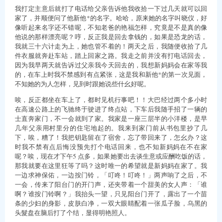
我打定主意后就打了电话给父亲告诉他我收拾一下过几天就可以回
家了，并顺便问了他新他*的名字。哈哈，原来她的名字叫晓仪，好
像听起来名字还不错呢，不知老爸的艳福怎样，究竟是不是真的像
他说的那样漂亮呢？哼，反正我是回去拿钱的，如果是恐龙的话，
我就三十六计走为上，她也管不着的！两天之后，我随便收拾了几
件衣服就奔赴车站，踏上回家之路。我走之前并没有打电话回去，
因为我早两天就告诉过父亲我今天回去的，我想新妈妈会在家等我
的，在车上时我不禁感到有点紧张，这是我和新他*的第一次见面，
不知她的为人怎样，见到时跟她说些什幺好呢。
唉，反正都坐在车上了，都时见机行事吧！！大巴经过两个多小时
在高速公路上的飞驰终于驶进了终点站，下车后我随手招了一辆的
士直奔家门，不一会就到了家。我家是一座三层半的小洋楼，是早
几年父亲用村里分的住宅地起的。我来到家门前从书包里抄了几
下，唉，糟了！我把钥匙留在了宿舍，忘了带回来了，怎幺办？这
时我不禁有点后悔没预先打个电话回来，也不知新妈妈在不在家
呢？唉，现在才下午5 点多，如果她要出去谈生意或应酬吃饭的话，
那我就要在这里狂等了吗？这时唯一的希望就是新妈妈在家了。我
一边求神保佑，一边按门铃，「叮咚！叮咚！」两声响了之后，不
一会，传来了阳台门的开门声，还夹带着一个甜美的女人声：「谁
啊？谁按门铃啊？」我抬头一望，只见阳台门开了，露出了一个苗
条的少妇的身影，皮肤白净，一双大眼睛配着一张瓜子脸，乌黑的
头髮盘在脑后打了个结，显得明艳照人。