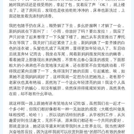
她对我的话还是很受用的，拿起了包，笑着应了声「OK！」就上楼
去了。进了房间后，发现也是收拾乾乾净净的，床单也新洗过，上
面还散发着洗涤剂的清香。
我把包随手扔在床上，顺势躺了下去，多幺舒服啊！才躺了一会，
新妈妈就在下面叫了：「小雨，你放好了吗？要出发拉！」我应了
声只好坐了起来整理了一下头髮下楼了。她已从车房里推出了摩托
车在等我了，我关好门后赶紧坐了上去，新妈妈换了一套齐膝的白
色的连衣裙，头髮也扎成了马尾辫，显得更加年轻动人了。车启动
后就直奔M 记而去，我坐在车尾，闻着新妈妈颈发间发出的幽香，
看着她背上那微现出来的胸围，不禁有点春心蕩漾的感觉，下面那
粗大的小弟弟也不自觉地涨大起来，还在那里不自觉地跳动着，吓
得我赶紧向后挪了一下，免得顶到了她的后面，引起尴尬。唉，如
果她不是我妈妈就好了，这样我就一定想办法把她泡上，老爸那个
老家伙也真有艳福，居然泡了一个这幺年轻漂亮的妞！我这个人虽
然满肚子的贼心，却没有贼胆，依然保持得规规矩矩的，虽然美色
在前，却不敢有什幺举动。
就这样我一路上跟她有讲有笑地去M 记吃饭，虽然我们在一起才一
个多小时，但我们都好像都有一种一见如故的感觉（大概也叫做臭
味相投吧，哈哈！），所以说的话特别的多，从学校到工作，从兴
趣爱好到生活趣文，无所不谈。原来我们都还有一个共同的爱好，
那就是游泳，她还说等週末时就带我到水上世界去玩。我当然满怀
兴奋地答应拉，因为这样我就可以欣赏到新他*的那凹凸有致的身材