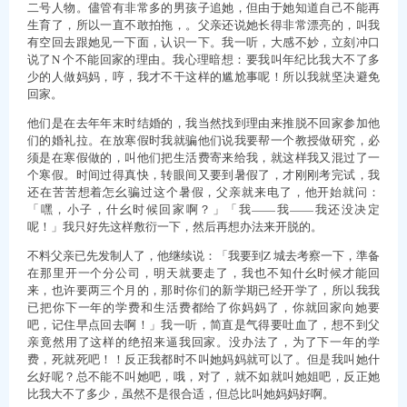
二号人物。儘管有非常多的男孩子追她，但由于她知道自己不能再
生育了，所以一直不敢拍拖，。父亲还说她长得非常漂亮的，叫我
有空回去跟她见一下面，认识一下。我一听，大感不妙，立刻冲口
说了N 个不能回家的理由。我心理暗想：要我叫年纪比我大不了多
少的人做妈妈，哼，我才不干这样的尴尬事呢！所以我就坚决避免
回家。
他们是在去年年末时结婚的，我当然找到理由来推脱不回家参加他
们的婚礼拉。在放寒假时我就骗他们说我要帮一个教授做研究，必
须是在寒假做的，叫他们把生活费寄来给我，就这样我又混过了一
个寒假。时间过得真快，转眼间又要到暑假了，才刚刚考完试，我
还在苦苦想着怎幺骗过这个暑假，父亲就来电了，他开始就问：
「嘿，小子，什幺时候回家啊？」「我——我——我还没决定
呢！」我只好先这样敷衍一下，然后再想办法来开脱的。
不料父亲已先发制人了，他继续说：「我要到Z 城去考察一下，準备
在那里开一个分公司，明天就要走了，我也不知什幺时候才能回
来，也许要两三个月的，那时你们的新学期已经开学了，所以我我
已把你下一年的学费和生活费都给了你妈妈了，你就回家向她要
吧，记住早点回去啊！」我一听，简直是气得要吐血了，想不到父
亲竟然用了这样的绝招来逼我回家。没办法了，为了下一年的学
费，死就死吧！！反正我都时不叫她妈妈就可以了。但是我叫她什
幺好呢？总不能不叫她吧，哦，对了，就不如就叫她姐吧，反正她
比我大不了多少，虽然不是很合适，但总比叫她妈妈好啊。