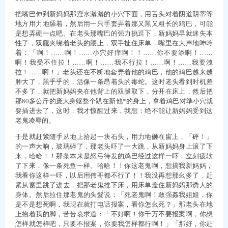
把嘴巴伸到新妈妈那淫水潺潺的小穴下面，用舌头对着阴道阴蒂等
地方用力地舔着，然后用一只手套弄着那又黑又粗长的鸡巴，可能
是想弄硬一点吧。在老头那嘴巴的强力挑逗下，新妈妈早就迷失本
性了，双腿夹绕着老头的腰上，双手扯住床单，嘴里在大声地呻吟
着：「啊！……啊！……小穴好痒啊！！……你不要添啊！……
啊！我受不住拉！……啊！……我不行拉！……啊！……我要洩
拉！……啊！」老头还在不断地套弄着他的鸡巴，他的鸡巴越来越
肿大了，黑乎乎的，活像一条昂着头的毒蛇。这时老头看到时机差
不多了，就把新妈妈夹在他背上的双腿取下，分开在床上，然后把
那80多公斤的庞大身躯整个趴在新他*的身上，拿着鸡巴对準小穴就
要插进去了，这时，我才惊醒过来，我想：绝不能让新妈妈受到这
老鬼凌辱的。
于是就赶紧随手从地上拾起一块石头，用力地砸在窗上，「砰！」
的一声大响，玻璃碎了，那老头吓了一大跳，从新妈妈身上滚了下
来，哈哈！！那条本来是怒弓待发的鸡巴经过这样一吓，立刻疲软
了下来，像一条死鱼一样。哈哈！！你这老鬼啊，想搞我新妈妈，
我看你这样一吓，以后用伟哥都不行了！！我没再想那幺多了，赶
紧从窗里跳了进去，把那老鬼推下床，用床单盖住新妈妈那诱人的
身体。然后拉住那老鬼的头髮说：「死老鬼啊！敢强姦我姐姐，你
是不是想死啊，我现在就打电话报案，看你怎幺死？」那老头在地
上抱着我的脚，苦苦哀求道：「不好啊！你千万不要报案啊，你想
怎样就怎样吧，只要不报案，你要我怎样都行啊！」「那好，你赶