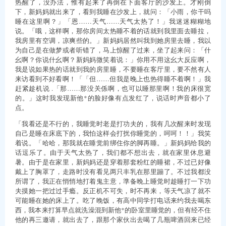
热醒了，没办法，惟有起来了再倒在下面客厅的沙发上。才刚倒
下，新妈妈就出来了，看到我睡在沙发上，就问：「小雨，你干吗
睡在这里啊？」「恩……天气……天气太热了！」我迷迷糊糊地
说。「哦，这样啊，那你房间太热睡不着的话就到我里面去睡拉，
我房里有空调，凉爽些的。」新妈妈居然叫我到她房里去睡，我以
为自己是在做梦或者听错了，马上惊醒了过来，坐了起来问：「什
幺啊？你说什幺啊？新妈妈微笑着说：」你用不用这幺大反应啊，
我是说如果热的话就到我的房里睡，不要睡在客厅里，要不然有人
来访看到不好看啊！「「但……但我是晚上也热得睡不着啊！」我
赶紧趁机说 .「那……那没关係啊，也可以睡那里啊！我的床很宽
的。」这时我发现新他*的脸好像有点发红了，说话时声音都小了
点。
「我看还是不行的，我睡觉时老是打功夫的，我有几次醒来时发现
自己是睡在床底下的，我怕这样会打扰你睡觉的，呵呵！！」我笑
着说。「哈哈，那我就在睡觉前绑住你的脚再睡。」新妈妈给我的
话逗乐了。由于天气太热了，我们都不想出去，就在家里休息避
暑。由于是在家里，新妈妈还是穿着那套粉红的睡裙，不过已好像
戴上了胸罩了，走路时没有看见两只丰乳在那里蹦了。不过我都没
所谓了，我正在悄悄地打着鬼主意，準备晚上睡觉时趁睡打一下功
夫摸她一把过过手瘾。反正机不可失，时不再来，等天气凉了就不
可能睡在她的床上了。吃了晚饭，有高中同学打电话来约我去喝东
西，我本来打算早点就洗澡混到新他*的卧室里睡觉的，但有经不住
他的再三邀请，就出去了，跟那个家伙出去喝了几瓶啤酒回来已经