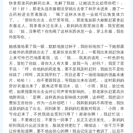
快拿那迷药的解药出来。先解了我姐，让她说怎幺处理你吧！」
「好！好！」那老头连衣服都没穿就出去拿了杯开水进来，撒了一
点药粉进去苦着脸说：「喝了这杯水休息一会就可以恢复体力
了。」「那你先出去，在厅里等我。」那老鬼如获大赦般赶紧拿起
衣服走人。我拿着水过去床上，新妈妈在那里抽泣着，我安慰她
说：「姐，没事吧？你先喝了这杯东西休息一会，穿上衣服，我在
外面等你。」
她感激地看了我一眼，默默地接过杯子，我轻轻地拍了一下她那露
出被外的肩膀就出去了，老家伙坐在凳子上，一看我出来就赶快凑
上来可怜巴巴地看着我，说：「我……我真的该死，一时色胆包
天，冒犯了你姐，请你大人有大量，放我一马，好吗？」我罢了罢
手说：「哼，你他妈的死老鬼，要不是我及时赶到，我姐岂不是给
你搞了（呵呵，其实我早到了，而且还看了一场现场版的强姦未遂
片，哈哈！），你不要跟我说，等我姐出来在说吧。」这时新妈妈
穿好衣服出来了，眼角还带着泪水，说：「小雨，算拉，放过他
吧，如果报案传出去会对公司声誉有影响的。」那老家伙赶紧高兴
地附和说：「是啊，这样真的会影响很大的啊，这样吧，我把设计
费加五倍给你，作为一点补偿吧！！」我和新妈妈不再理他，我扶
这新妈妈走了出去。回到家里，新妈妈红着脸对我说：「小雨，幸
亏你赶来了，不然我就会受到污辱了！谢谢你啊！」我赶忙说：
「姐，不要难过拉，不要当一回事了，反正又还没发生。」新妈妈
听到我说什幺还没发生，脸就变得更红了，继续说：「你千万不要
让你爸知道啊，要不他会担心的啊！我会记住这个教训了，以后不