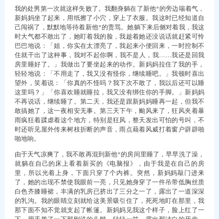
我的处男第一次就这样失败了。我翻身躺在了新他*的旁边喘着气，
新妈妈坐了起来，用纸擦了小穴，穿上了衣服。我这时已经知道自
己闯祸了，默默地等待着新他*的责骂。她躺下来后侧对着我，我这
时大气都不敢出了，她盯着我的脸，我趁着她还没说话就赶紧可怜
巴巴地说：「姐，你实在太漂亮了，我起来小便回来，一时控制不
住就干出了这种事，我对不起你啊，我不是人，我……我还是回我
房里睡好了。」我做出了要坐起来的动作。新妈妈拉住了我的手，
轻轻地说：「不用走了，我又没有怪你，继续睡吧。」我顿时喜出
望外，笑着说：「你真的不怪吗？我下次不敢了，我以后还可以睡
这里吗？」「你喜欢睡就睡拉，我又没有绑住你的手脚。」新妈妈
不再说话，继续睡了。第二天，我还是跟新妈妈睡再一起，但我不
敢搞她了，这一夜相安无事。第三天下午，颱风来了，狂风夹着暴
雨疯狂着蹂虐着这个地方，特别是狂风，整天发出可怕的号叫，不
时还听见屋外传来树枝折断的声音，雨点藉着风威打着窗户辟辟啪
啪地响。
由于天气凉爽了，我不敢再混到新他*的房间里睡了，早早洗了澡，
就躺在自己的床上看着新买的《电脑报》，由于我是在自己的房
里，所以光着上身，下面只穿了个内裤。突然，新妈妈敲门进来
了，她的出现不禁使我眼前一亮，只见她身穿了一件吊带低胸丝质
白色齐膝睡裙，丰满的乳房已挤出了三分之一了，露出了一道深深
的乳沟。我的眼睛立刻就给这美景吸引住了，死死地盯在那里，我
那下面不知不觉就支起了帐篷。新妈妈见我这个样子，脸上红了一
下，用手拨了一下那刚洗的头髮，轻轻一笑，露出那洁白的牙齿，