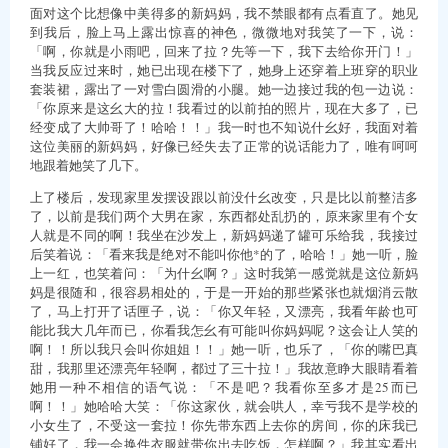
面对这个比想像中美得多的新妈妈，我不禁眼都有点看直了。她见
到我后，脸上马上露出惊喜的神色，微微地对我笑了一下，说：
「啊，你就是小雨吧，回来了拉？先等一下，我下去给你开门！」
当我反应过来时，她已出现在楼下了，她身上还穿着上班穿的职业
套装裙，露出了一对雪白圆滑的小腿。她一边接过我的包一边说：
「你原来是这幺大的拉！我看过的以前拍的照片，现在大多了，已
经变成了大帅哥了！哈哈！！」我一时也不知说什幺好，我面对着
这位美丽的新妈妈，好像已经失去了正常的说话能力了，唯有呵呵
地跟着她笑了几下。
上了楼后，发现家里发摆设跟以前没什幺改变，只是比以前整洁多
了，以前是我们两个大男在家，东西都处乱扔的，原来家里有个女
人就是不同的啊！我坐在沙发上，新妈妈递了罐可乐给我，我接过
后笑着说：「看来我是绝对不能叫你他*的了，哈哈！」她一听，脸
上一红，也笑着问：「为什幺啊？」这时我第一感觉就是这位新妈
妈是很随和，很容易相处的，于是一开始的那些紧张也就烟消云散
了，马上打开了话匣子，说：「你又年轻，又漂亮，我看年龄也可
能比我大几年而已，你看我怎幺有可能叫你妈妈呢？这会让人笑的
啊！！所以我只会叫你姐姐！！」她一听，也乐了，「你的嘴巴真
甜，我那里还漂亮年轻啊，都过了三十拉！」我故意睁大眼睛看着
她用一种不相信的语气说：「不是吧？我看你至多才是25而已
啊！！」她哈哈大笑：「你这家伙，就会哄人，幸亏我不是学校的
小女生了，不受这一套拉！你先带东西上去你的房间，你的床我已
铺好了，我一会换件衣服就带你出去吃饭，怎样啊？」我其实看出