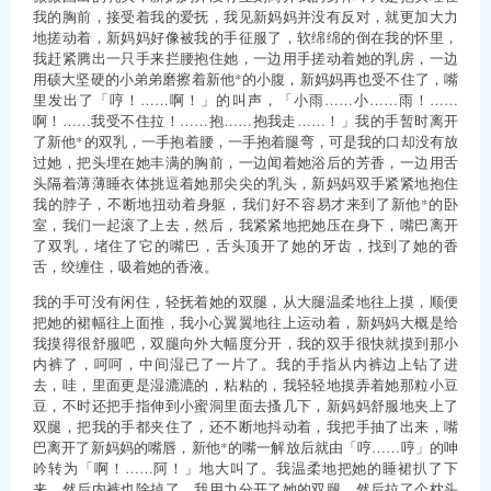
我的胸前，接受着我的爱抚，我见新妈妈并没有反对，就更加大力
地搓动着，新妈妈好像被我的手征服了，软绵绵的倒在我的怀里，
我赶紧腾出一只手来拦腰抱住她，一边用手搓动着她的乳房，一边
用硕大坚硬的小弟弟磨擦着新他*的小腹，新妈妈再也受不住了，嘴
里发出了「哼！……啊！」的叫声，「小雨……小……雨！……
啊！……我受不住拉！……抱……抱我走……！」我的手暂时离开
了新他*的双乳，一手抱着腰，一手抱着腿弯，可是我的口却没有放
过她，把头埋在她丰满的胸前，一边闻着她浴后的芳香，一边用舌
头隔着薄薄睡衣体挑逗着她那尖尖的乳头，新妈妈双手紧紧地抱住
我的脖子，不断地扭动着身躯，我们好不容易才来到了新他*的卧
室，我们一起滚了上去，然后，我紧紧地把她压在身下，嘴巴离开
了双乳，堵住了它的嘴巴，舌头顶开了她的牙齿，找到了她的香
舌，绞缠住，吸着她的香液。
我的手可没有闲住，轻抚着她的双腿，从大腿温柔地往上摸，顺便
把她的裙幅往上面推，我小心翼翼地往上运动着，新妈妈大概是给
我摸得很舒服吧，双腿向外大幅度分开，我的双手很快就摸到那小
内裤了，呵呵，中间湿已了一片了。我的手指从内裤边上钻了进
去，哇，里面更是湿漉漉的，粘粘的，我轻轻地摸弄着她那粒小豆
豆，不时还把手指伸到小蜜洞里面去搔几下，新妈妈舒服地夹上了
双腿，把我的手都夹住了，还不断地抖动着，我把手抽了出来，嘴
巴离开了新妈妈的嘴唇，新他*的嘴一解放后就由「哼……哼」的呻
吟转为「啊！……阿！」地大叫了。我温柔地把她的睡裙扒了下
来，然后内裤也除掉了，我用力分开了她的双腿，然后拉了个枕头