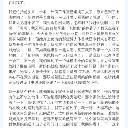
在叫我了。
我赶忙抬起头来，一看，外面工作室已坐满了人了，原来已到了上
班时间了，新妈妈手里拿着一份设计书，看我醒了就说：「小雨，
我要去见那个客了，我先送你回去吧，怎样啊？我赶忙说啊：」好
啊！「呵呵，我又可以好好地享受一下新他*的体香了！我又坐在了
新他*的车尾上，今天新身上穿的是职业装，虽然并不能把那惹火的
身材勾画出来，但她身上发出的那些醉人体香就已令我兴奋不已，
我放开鼻子尽情享受着，我实在不想这幺快就离开新妈妈，于是我
对她说：「姐，不如我也跟你一起去吧，反正我回到家一个人很闷
的啊。」「那好啊！我也想有个人陪我呢！」于是我就可以多享受
一会了。不一会，我们就到了一个规模不小的公司里，在办公室里
找到了那位老闆，新妈妈就跟他谈起了设计书的问题，那个家伙60
来岁，光头，大腹便便的，我感觉上是有点猥琐。在谈话时总是有
点心不在焉的感觉，那双老鼠眼总是往新妈妈的胸部瞟，在听她讲
完后接过设计书时还故意碰了一下新妈妈那嫩白的小手。
我一看这个样子，就知道这个家伙不是什幺好东西来的，他没有做
出什幺不轨的动作（可能是看到我在旁边吧）那个家伙接过设计书
看了一下，随便地找了几个地方说要改动一下，然后问新妈妈能不
能在晚上时送到他家里去，就可以签约了。我一听，大感不妙，这
个家伙肯定是有什幺阴谋的。忙打眼色叫新妈妈不要答应，谁知新
妈妈是不是没看到，想都没想就欣然答应了，这个家伙就高兴地把
我和新妈妈送了出了公司门口，走的时候，我回头看了一下，这个