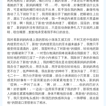
死死地抱住了新妈妈，嘴巴封住了她的香唇，下体还在不断地摩擦
着她的下复，新妈妈嘴里「哼……哼」地叫着，好像想要说什幺东
西，可是被我的嘴巴堵住说不出来，双手顶在我的胸前，象徵性地
推动了几下就软下去了，我用双腿分开了她的双腿，把睡裙往上拉
开，露出了白色的蕾丝小内裤，我一手伸进内裤里沿着那片黑森林
往下摸，啊！我摸上了新他*的那条肉缝了，暖暖的，湿湿的，舒服
极了，新妈妈并没有强烈反抗，只是扭动身躯挣扎几下后就闭上眼
睛，咬住嘴唇，默默地承受着我手和口的攻击。
我对着新妈妈肉缝上面的那粒小珠珠又揉又捏，不时又把中指插到
肉缝里挖动几下，新他*的肉缝里流出的淫水越来越多了，我整只手
都变得湿漉漉的，这时，我暂时停止了对新他*的骚扰，轻轻地把新
他*的睡裙剥了下来，一对雪白饱满的双峰就暴露在我眼前了，我又
轻轻地把裆部已湿了一片的小内裤拉了下来。我除掉了身的衣物后
就又趴在了新他*的身上，我的嘴巴现在是在侵犯着新妈妈的双峰，
我含住了她的乳尖，用舌头舔，用牙齿咬住轻轻地拉，新妈妈再也
受不住了，低声呻吟着。我在新他*的呻吟下，更加兴奋了，不管三
七二十一，用力分开新他*的双腿，抓住小弟弟就往小穴里塞，立刻
感觉到好像有一个湿润紧迫的小洞紧紧地套住了大龟头，新妈妈
「哎哟」一声叫了出来，「啊，好……大啊！……你的鸡巴好大
啊！好舒服啊！」一边说一边用双手搂紧了我的脖子，那双性感迷
人的腿也紧紧地捆住我的腰，身体不断地扭动着，再新他*的扭动之
下，我只觉得龟头感到一阵强烈的快感和兴奋，一阵啰嗦，就在新
他*的阴道口里喷射出了精水。