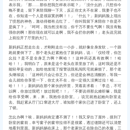
表示我」「那……那你想我怎样表示呢？」「没什幺的，只想你今
晚不要走，留下来陪我聊一下天，反正你丈夫不在家，我妻子也不
在，你知道一个人是很寂寞的啊！！」「什幺？」新妈妈脸上现出
了愤怒的神色，激动得都有点红了，「你叫我留下来陪你？你是不
是疯了？」「呵呵，我当然没有拉，你千万不要生气啊！我没有勉
强你的啊！那你现在就可以走啊，我不会拦你的啊！」老头说完就
上前拉开了厅里的大门。
新妈妈正想走出去，才刚刚走出一小步，就好像全身发软，一个踉
跄就要倒下了，那个老头赶紧抱住了新妈妈，说：「仪经理，你怎
幺拉？是不是全身乏力啊？啊哈！！这种药还真有效啊！！哈
哈！！」我明白了，原来是这个老头在茶里放了药，这时我还是不
能轻举妄动的，如给他发现了报警说我私闯民宅就麻烦了。那个老
头继续说：「这种药只会让你乏力，但还是会神志清醒的，等我一
会儿就给你享受一下，你丈夫不在，你一定很久没爽过拉！哈……
哈！！！」新妈妈在那个家伙的怀里，哭着哀求着：「李总，不可
以啊，你放过我吧！放过我吧！！」「不要说得那幺难听嘛，我是
给你享受啊，来，来，我抱你去卧室。」说完就抱起她向卧室走
去。我赶紧从厅门口窜进大厅，谁知那个家伙已进了卧室了，还上
了锁。
怎幺办啊？唉，新妈妈肯定遭不测了！！我又穿出了屋外，摸到了
卧室的窗前，幸亏窗子的窗帘拉得不是很紧，透过缝隙还可以清楚
地看到里面。新妈妈躺在床上，那个老家伙正在除自己的衣服，三