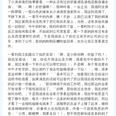
了小弟弟激烈地摩擦着，一种从没有过的舒服感迅速电流般游遍全
身，「啊……啊！好舒服啊！」我呻吟着，一会之后，我感到全身
一阵啰嗦，一股白色的液体从小弟弟里激射而出，我达到高潮了。
平静下来后，一看手中的内裤，噢！不妙，上面已沾满了我的精液
了，我赶紧用清水洗乾净了把它晾在衣架上，当然，还有其他衣服
也一起晾好。中午的时候，我到外面吃了饭，一看时间才12点多，
反正放假闲着没事，不如就到公司里逛逛，看一下新妈妈有没有多
幺东西需要帮忙的吧，于是我就坐上了前往父亲开的公司的公交
车，来到了公司，新妈妈刚刚应酬吃饭回来，在办公室正里看着文
件。
一看到我立刻露出了灿烂笑容：「啊，是小雨你啊，吃饭了吗？」
我也笑着说：「姐，你也不用这幺卖力啊，我看你中午都回不了
家，就过来看一下有什幺可以帮忙的拉！」不是啊，有个客说要在
中午才有空的，所以就约了他去吃饭顺便谈一下拉！「」哦，原来
是这样啊！那谈好没有啊？「「基本可以了，他要我们先交份设计
说明书给他看，如果满意的话就可以签约了所以我现在就对刚做好
的设计做一些修改。」「那你继续干你的工作吧，我过那边的会客
厅坐坐看一下报纸就回去了。「好啊，那你就过去坐坐，我走的时
候叫你吧。」于是我就坐在会客厅里看起报纸来，我在学校里是习
惯了睡午觉的，每天一到中午一点多的时候就开始想睡觉的。所以
才看了一会报纸瞌睡虫就来了，就顺势趴在桌子上睡了起来，睡得
迷迷糊糊的时候，好像有人在拍我的肩，伴着一个甜美熟悉的声
音：「小雨，醒醒啊，我要走拉！！」那不用想都知道是新妈妈了