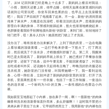
了。从M 记回到家已经是晚上十点多了，新妈妈上楼后对我说：
「小雨，我明天还要上班，得早点睡，你明天如果在家里感到闷的
话就到公司里玩吧，你坐车回来也累的拉，也早点上去洗澡睡觉
吧！」我应了声后就开了电视看了起来。不一会，新他*的房间里就
传来了淋水声，大概是在洗澡吧，听着洼洼的流水声，想着新妈妈
那雪白丰满的身体，不禁感到烦躁起来，慾火也渐渐地燃烧起来，
色胆驱使着我轻手轻脚地摸向新他*的卧室，来到门前，轻轻地转了
转门把手，哎！真令人扫兴！她居然把门锁上了才洗澡。
没办法了，唯有按老办法来解决了。上到了我的房里，一边在电脑
上看珍藏的顶级黄碟，一边打手枪来舒缓一下慾火了，打了两次
后，然后就洗了个冻水凉，才稍微感到舒服了点。第二天，我醒来
时已是太阳老高了，新妈妈早就上班去了，她已煮好了早餐放在微
波炉里，还留下了纸条，说中午要见客，不能回家煮饭了，叫我出
去吃或者叫外买，还说她今天起得有点晚了，昨晚洗好的衣服还在
洗衣机里，她卧室的门没有锁，叫我帮她晒一下。我一看到这纸
条，心理一阵狂喜，立刻冲进了新妈妈的卧室里的浴室，打开了洗
衣机，里面果然是有一一些衣服，包括了一套工作制服，一套连白
色的连衣裙，一个标码为34D 的文胸，一条性感的白色蕾边小内
裤。
我如获至宝地那起了小内裤，放在鼻子一闻，啊！一股新他*的肉体
幽香和洗衣粉清新香味直扑而来，多幺舒服啊！！这时我不禁把小
弟弟从裤子里拉了出来，它早就昂然而立了，我用新他*的内裤包住