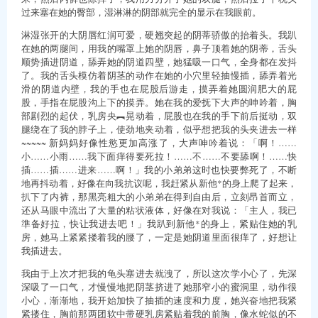
过来塞在她的臀部，湿淋淋的阴部就完全的显示在我眼前。
淋湿张开的大阴唇红润可爱，硬翘突起的阴蒂骄傲的抬着头。我趴
在她的两腿间，用我的嘴罩上她的阴唇，鼻子顶着她的阴蒂，舌头
顺势插进阴道，舔弄她的阴道四壁，她猛吸一口气，全身都在发抖
了。我的舌头模仿着阴茎的动作在她的小穴里轻抽慢插，舔弄着光
滑的阴道内壁，我的手也在屁股后游走，摸弄着她圆润肥大的屁
股，手指在屁股沟上下的摸弄。她在我的爱抚下大声的呻吟着，胸
部剧烈的起伏，乳房央︻晃动着，屁股也在我的手下前后挺动，双
腿绕在了我的脖子上，使劲地夹动着，似乎想把我的头夹进去一样
~~~~~ 新妈妈好像性慾更加高涨了，大声呻吟着说：「啊！……
小……小雨……我下面痒得要死拉！……不……不要舔啊！……快
插……插……进来……啊！」我的小弟弟这时也快要弊死了，不断
地再抖动着，好像在向我抗议呢，我赶紧从新他*的身上爬了起来，
扒下了内裤，那黑亮粗大的小弟弟在得到自由后，立刻昂首而立，
还从马眼中流出了大量的粘状液体，好像在对我说：「主人，我已
準备好拉，快让我进去吧！」我趴到新他*的身上，紧贴住她的乳
房，她马上紧紧搂着我的腰了，一定是她阴道里面很痒了，好想让
我插进去。
我由于上次才把我的龟头塞进去就洩了，所以这次学小心了，先深
深吸了一口气，才慢慢地把阴茎挤进了她那窄小的蜜洞里，动作很
小心，渐渐地，我开始加快了抽插的速度和力度，她兴奋地把我紧
紧搂住，胸前那两团软中带硬乳房紧贴着我的前胸，像水蛇似的不