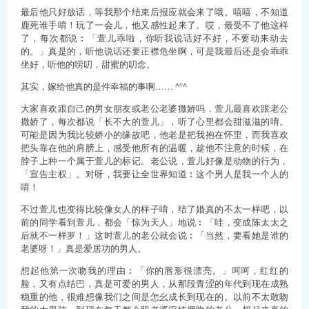
最后他只好放话，等我那个结束后报应就会来了哦。嘻嘻，不知道
鹿死谁手唷！玩了一会儿，他又感性起来了。哎，最受不了他这样
了，每次都说︰「萱儿乖啦，你听我说话好不好，不要动来动去
的。」真是的，听他说话还要正襟危坐啊，可是我最后还是会乖乖
坐好，听他的唠叨，甜蜜的叨念。
其实，嫁给他真的是件幸福的事啊…… ^°^
大家喜欢跟自己的男女朋友或老公老婆撒娇吗，萱儿最喜欢跟老公
撒娇了，每次都说「长不大的萱儿」，听了心里都会甜滋滋的唷。
可能是因为我比较娇小的缘故吧，他老是把我抱在怀里，而我喜欢
把头靠在他的肩膀上，感受他所有的温暖，趁他不注意的时候，在
脖子上种一个属于萱儿的标记。老公说，萱儿好像是动物的行为，
「宣告主权」。对呀，我要让全世界知道︰这个男人是我一个人的
唷！
不过萱儿也变得比较像女人的样子唷，结了婚真的不太一样吧，以
前的同学看到萱儿，都会「惊为天人」地说︰「哇，变成陈太太之
后就不一样罗！」这时萱儿的老公就会说︰「当然，要看她是谁的
老婆呀！」真是爱居功的男人。
想起他第一次吻我的理由︰「你的唇形很漂亮。」呵呵，红红的
脸，又有点结巴，真是可爱的男人，从那段青涩的年代到现在成熟
稳重的他，很难想像我们之间是怎幺成长到现在的。以前不太敢吻