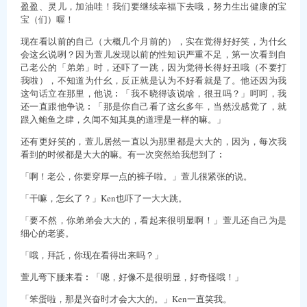
盈盈、灵儿，加油哇！我们要继续幸福下去哦，努力生出健康的宝
宝（们）喔！
现在看以前的自己（大概几个月前的），实在觉得好好笑，为什幺
会这幺说咧？因为萱儿发现以前的性知识严重不足，第一次看到自
己老公的「弟弟」时，还吓了一跳，因为觉得长得好丑哦（不要打
我啦），不知道为什幺，反正就是认为不好看就是了。他还因为我
这句话立在那里，他说︰「我不晓得该说啥，很丑吗？」呵呵，我
还一直跟他争说︰「那是你自己看了这幺多年，当然没感觉了，就
跟入鲍鱼之肆，久闻不知其臭的道理是一样的嘛。」
还有更好笑的，萱儿居然一直以为那里都是大大的，因为，每次我
看到的时候都是大大的嘛。有一次突然给我想到了︰
「啊！老公，你要穿厚一点的裤子啦。」萱儿很紧张的说。
「干嘛，怎幺了？」Ken也吓了一大大跳。
「要不然，你弟弟会大大的，看起来很明显啊！」萱儿还自己为是
细心的老婆。
「哦，拜託，你现在看得出来吗？」
萱儿弯下腰来看︰「嗯，好像不是很明显，好奇怪哦！」
「笨蛋啦，那是兴奋时才会大大的。」Ken一直笑我。