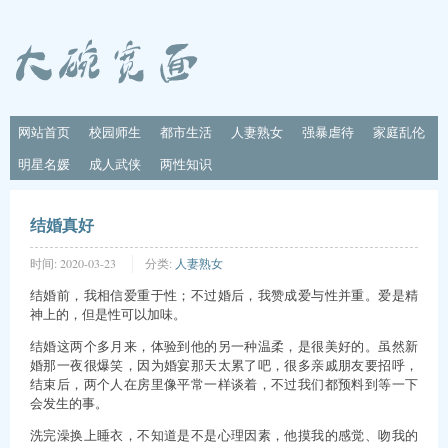
网站首页
校园师生
都市生活
人妻熟女
强暴虐待
家庭乱伦
明星名媛
成人武侠
两性知识
结婚真好
时间:
2020-03-23
分类:
人妻熟女
结婚前，我相信爱重于性；不过婚后，我赞成爱与性并重。爱是精
神上的，但是性可以加味。
结婚这两个多月来，体验到他的另一种温柔，是很美好的。虽然新
婚那一夜很爆笑，因为婚宴那天太累了吧，很多亲戚朋友要招呼，
结束后，两个人在房里像平常一样谈着，不过我们都预料到等一下
会发生的事。
洗完澡换上睡衣，不知道是不是心理因素，他摸我的感觉、吻我的