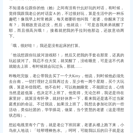
不知道各位跟你的他（她）之间有没有什幺好玩的对话，有时候，
觉得我跟我老公的对话蛮Ａ的，不过很好玩，算是生活中的一种乐
趣吧！像我早上时常赖床，每天都要听他叫我「老婆，你醒来了没
有？」我都故意说还没，然后，他就说︰「可是连我弟弟就醒了
耶，而且很高兴哦！」接着就把我的手拉到他那边，还故意动两
下。
「哦，很好哇！」我还是没有起床的打算。
「他说想跟你玩拔河游戏耶！」然后又把我的手套在那里，还真的
玩起拔河了。我忍不住大笑，就笑醒了，没啥睡意，可是这不代表
就能去上班，有时候就会玩过头，那就……
昨晚吃完饭，老公带我去买了一个大Kitty，他说，到时候他必须先
去台南，一切打理好之后我再过去，至少有一两个星期，买个大玩
偶，算是补偿我吧。他不在时，可以抱她睡觉，不能跟过去，心情
当然是超低落，也决定不上班了。他觉得，无论怎样，我还是待在
家里好，就算没有怀孕，就好好休养一下，看来我还是逃不过当家
庭煮妇的命运。不过我说，如果没上班了，我想去参加社区的一些
活动，类似社团的，学学插花，做菜，当个贤慧的老婆（这是理想
状态啦）。
想起电视里有个广告，就是老公下班回家，老婆从楼上跑下来，小
鸟依人地说︰「哇帮哩棒热水。」呵呵，可能我以后的日子就是这