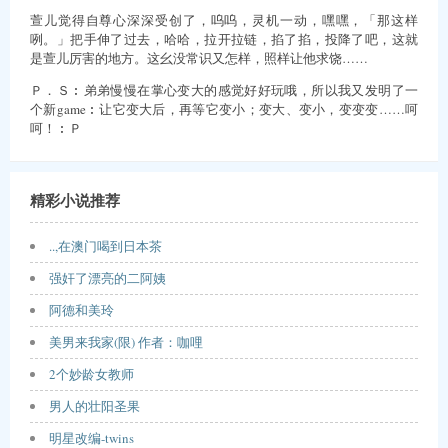
萱儿觉得自尊心深深受创了，呜呜，灵机一动，嘿嘿，「那这样
咧。」把手伸了过去，哈哈，拉开拉链，掐了掐，投降了吧，这就
是萱儿厉害的地方。这幺没常识又怎样，照样让他求饶……
Ｐ．Ｓ︰弟弟慢慢在掌心变大的感觉好好玩哦，所以我又发明了一
个新game︰让它变大后，再等它变小；变大、变小，变变变……呵
呵！︰Ｐ
精彩小说推荐
..,在澳门喝到日本茶
强奸了漂亮的二阿姨
阿德和美玲
美男来我家(限) 作者：咖哩
2个妙龄女教师
男人的壮阳圣果
明星改编-twins