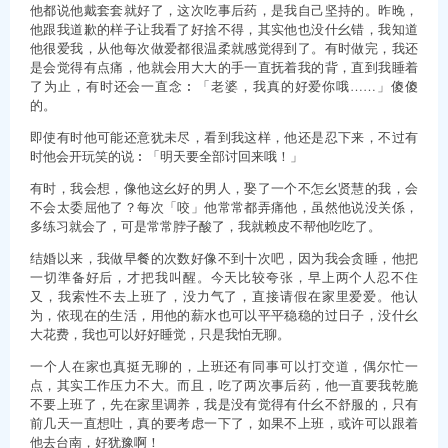
他都说他戴套套就好了，这次吃事后药，是我自己坚持的。昨晚，
他跟我道歉的样子让我看了好捨不得，其实他也没什幺错，我知道
他很爱我，从他每次做爱都很温柔就感觉得到了。有时做完，我还
是会觉得有点痛，他就会用大大的手一直抚着我的背，直到我睡着
了为止，有时还会一直念︰「老婆，我真的好爱你哦……」傻傻
的。
即使有时他可能还意犹未尽，看到我这样，他还是忍下来，不过有
时他会开玩笑的说︰「明天要全部讨回来哦！」
有时，我会想，像他这幺好的男人，娶了一个不怎幺贤慧的我，会
不会太委屈他了？每次「咬」他常常都弄痛他，虽然他说没关係，
多练习就会了，可是常常脖子酸了，我就赖皮不帮他吃吃了。
结婚以来，我做早餐的次数好像不到十次吧，因为我会贪睡，他把
一切準备好后，才把我叫醒。今天比较夸张，早上两个人忍不住
又，我索性不去上班了，没力气了，直接请假在家里爱爱。他认
为，依现在的生活，用他的薪水也可以平平稳稳的过日子，没什幺
大花费，我也可以好好睡觉，只是我怕无聊。
一个人在家也真挺无聊的，上班还有同事可以打交道，偶尔忙一
点，其实工作压力不大。而且，吃了两次事后药，他一直要我乾脆
不要上班了，先在家里调养，我是没有觉得有什幺不舒服的，只有
前几天一直想吐，真的要考虑一下了，如果不上班，或许可以跟着
他去台南，好犹豫啊！