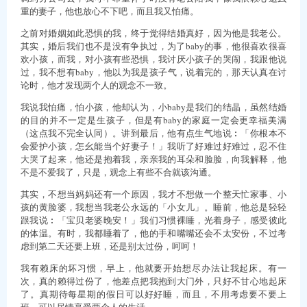
重的妻子，他也放心不下吧，而且我又怕痛。
之前对婚姻如此恐惧的我，终于觉得结婚真好，因为他是我老公。
其实，婚后我们也不是没有争执过，为了baby的事，他很喜欢很喜
欢小孩，而我，对小孩有些恐惧，我讨厌小孩子的哭闹，我跟他说
过，我不想有baby，他以为我是孩子气，说着完的，那天认真在讨
论时，他才发现两个人的观念不一致。
我说我怕痛，怕小孩，他却认为，小baby是我们的结晶，虽然结婚
的目的并不一定是生孩子，但是有baby的家庭一定会更幸福美满
（这点我不完全认同）。讲到最后，他有点生气地说︰「你根本不
会爱护小孩，怎幺能当个好妻子！」我听了好难过好难过，忍不住
大哭了起来，他还是抱着我，亲亲我的耳朵和脸脸，向我解释，他
不是不爱我了，只是，观念上有些不合就该沟通。
其实，不想当妈妈还有一个原因，我才不想做一个整天忙家事、小
孩的黄脸婆，我想当我老公永远的「小女儿」。睡前，他总是轻轻
跟我说︰「宝贝老婆晚安！」我们习惯裸睡，光着身子，感受彼此
的体温。有时，我都睡着了，他的手和嘴嘴还会不太安份，不过考
虑到第二天还要上班，还是别太过份，呵呵！
我有赖床的坏习惯，早上，他就要开始想尽办法让我起床。有一
次，真的赖得过份了，他差点把我抱到大门外，只好不甘心地起床
了。真期待每星期的假日可以好好睡，而且，不用考虑要不要上
班，可以尽情享受两个人的生活。