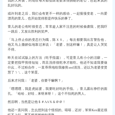
我的大男孩，到现在每天都会跟老婆深情拥吻的老公，想起来真的
乱好玩的。
或许到老之后，我们会有更不一样的感动，一起慢慢变老，一向爱
漂亮的萱儿，也开始觉得那是件快乐的事了。
萱儿的老公有时很变态，常常趁人家不注意的时候偷袭我，把我吓
一跳后，又发出胜利的笑声。
「马上停止你的变态行为哦，陈ＸＸ。」每次都要我出言警告他，
他又马上撒娇似地靠过来说︰「老婆，别这样嘛！」真是让人哭笑
不得。
昨天在试试版上的方法（吃手指篇），可是萱儿有小小的洁癖，一
定要把指甲剪得短短，而且洗得很乾净才敢吃。他还不知道我要做
什幺，不过粉合作，一直乖乖地给我修剪and清洗，还以为老婆变贤
慧了ㄋㄟ，这个笨蛋。
后来才问我︰「老婆，你要干嘛啊？」
「嘿嘿嘿，我是虎姑婆，我要吃好吃的手指。」萱儿露出狰狞的面
孔。「哈哈，好哇，来呀来呀！」这个不怕死的男人。
然后咧，当然是让他＄＃ΛΛ％＆＠＠！
他还一直问我，怎幺想到这个怪招的。嘻嘻，还好，笨笨Ken最近很
忙不上站，要不然就被他知道噜。