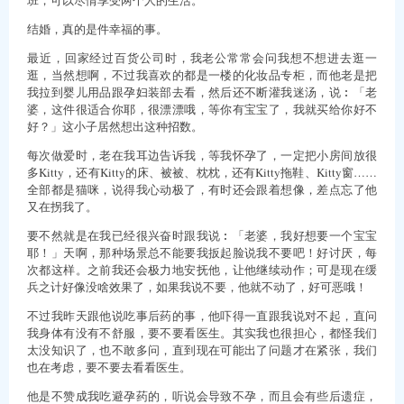
结婚，真的是件幸福的事。
最近，回家经过百货公司时，我老公常常会问我想不想进去逛一
逛，当然想啊，不过我喜欢的都是一楼的化妆品专柜，而他老是把
我拉到婴儿用品跟孕妇装部去看，然后还不断灌我迷汤，说︰「老
婆，这件很适合你耶，很漂漂哦，等你有宝宝了，我就买给你好不
好？」这小子居然想出这种招数。
每次做爱时，老在我耳边告诉我，等我怀孕了，一定把小房间放很
多Kitty，还有Kitty的床、被被、枕枕，还有Kitty拖鞋、Kitty窗……
全部都是猫咪，说得我心动极了，有时还会跟着想像，差点忘了他
又在拐我了。
要不然就是在我已经很兴奋时跟我说︰「老婆，我好想要一个宝宝
耶！」天啊，那种场景总不能要我扳起脸说我不要吧！好讨厌，每
次都这样。之前我还会极力地安抚他，让他继续动作；可是现在缓
兵之计好像没啥效果了，如果我说不要，他就不动了，好可恶哦！
不过我昨天跟他说吃事后药的事，他吓得一直跟我说对不起，直问
我身体有没有不舒服，要不要看医生。其实我也很担心，都怪我们
太没知识了，也不敢多问，直到现在可能出了问题才在紧张，我们
也在考虑，要不要去看看医生。
他是不赞成我吃避孕药的，听说会导致不孕，而且会有些后遗症，