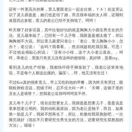
还有一件更高兴的事，萱儿要跟老公一起去台南，ＹＡ！在这里认
识了灵儿跟盈盈，她们也是结了婚，而且很幸福的女人唷，还聊到
凌晨四点多呢，萱儿的老公已经不支倒地了。呵呵！
昨天聊了好多话题，其中比较好玩的就是胸胸大小跟生男生女的方
法。灵儿最幸福了，已经有一个儿子噜，我跟盈盈都太瘦了，所以
胸胸都不大说。所以萱儿最爱问老公︰「老公，萱儿胸胸小小，怎
办？」老公说︰「会吗？我看看。」然后就趁机吃我豆腐。可恶！
不过他会很贴心的说︰「没有小小哇，这个大小老公喜欢。」呵
呵，乖老公，里面只有灵儿没有这样的烦恼啦，真好唷，羡慕ing。
看到灵儿的生产经验，我都快吓得手脚发软了，我老公还笨笨地
说，不是每个人都这幺痛的。骗笑ㄟ，哼，他又没有生过！
不过Ken真的很疼萱儿，早上又吃到他的早餐，因为昨天有哭过，眼
睛粉肿粉丑说，照镜子时，忍不住大叫一声︰「天啊，这镜子里的
丑女人是谁呀？」把我老公逗得呵呵呵笑不停。
灵儿有个儿子了，现在还想要女儿，我跟盈盈想要儿子，盈盈说是
拿来想老公用的。我的动机最原始，因为老公是独子，而且，如果
第一胎是儿子，我就不想再生了，所以，乾脆给我双胞胎吧，一次
痛完就好（现在不只要研究生男生女的方法，还要研究生双胞胎的
方法）。嘻嘻！