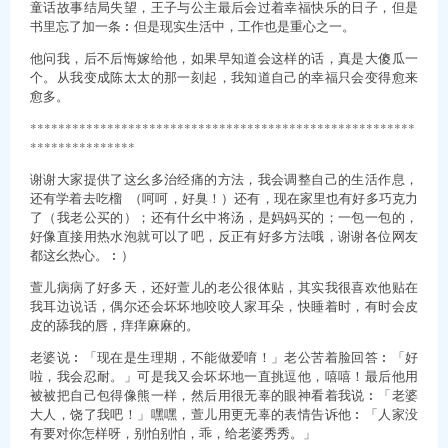
童话故事结局失望，王子与公主最后会过着幸福快乐的日子，但是
书里忘了加一条︰但是现实生活中，工作也是重心之一。
他问我，后不后悔嫁给他，如果早知道会这样的话，真是大傻瓜一
个。从我变成陈太太的那一刻起，我知道自己的幸福只会变得愈来
愈多。
*******************************************************
***************
谢谢大家提供了这幺多治经痛的方法，我会调整自己的生活作息，
还有学着去吃榴 （呵呵，好臭！）还有，现在家里也有好多巧克力
了（我老公买的）；还有什幺中将汤，是妈妈买的；一包一包的，
好像直接用热水泡就可以了吧，反正有好多方法哦，谢谢各位网友
都这幺热心。︰）
萱儿病病了好多天，还好萱儿的老公很体贴，其实我很喜欢他贴在
我耳边说话，偶尔还会坏坏地咬咬人家耳朵，快睡着时，有时会皮
皮的舔我的唇，痒痒麻麻的。
老婆说︰「现在是生理期，不能做爱唷！」老公苦着脸回答︰「好
啦，我会忍耐。」可是我又会坏坏地一直挑逗他，嘻嘻！最后他用
被被把自己包得像熊一样，然后用很无辜的眼神看着我说︰「老婆
大人，饶了我吧！」嘿嘿，萱儿用更无辜的表情告诉他︰「人家没
有要对你怎样呀，别怕别怕，乖，给老婆秀秀。」