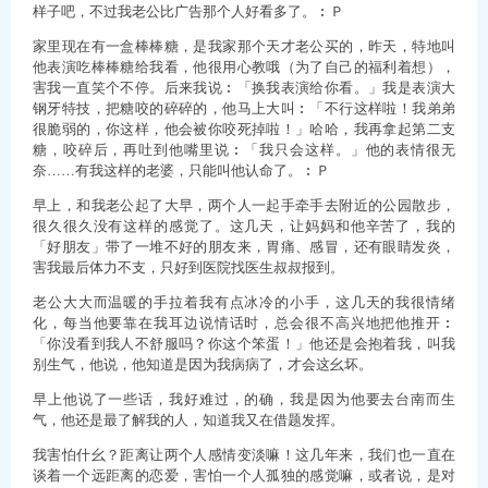
样子吧，不过我老公比广告那个人好看多了。︰Ｐ
家里现在有一盒棒棒糖，是我家那个天才老公买的，昨天，特地叫
他表演吃棒棒糖给我看，他很用心教哦（为了自己的福利着想），
害我一直笑个不停。后来我说︰「换我表演给你看。」我是表演大
钢牙特技，把糖咬的碎碎的，他马上大叫︰「不行这样啦！我弟弟
很脆弱的，你这样，他会被你咬死掉啦！」哈哈，我再拿起第二支
糖，咬碎后，再吐到他嘴里说︰「我只会这样。」他的表情很无
奈……有我这样的老婆，只能叫他认命了。︰Ｐ
早上，和我老公起了大早，两个人一起手牵手去附近的公园散步，
很久很久没有这样的感觉了。这几天，让妈妈和他辛苦了，我的
「好朋友」带了一堆不好的朋友来，胃痛、感冒，还有眼睛发炎，
害我最后体力不支，只好到医院找医生叔叔报到。
老公大大而温暖的手拉着我有点冰冷的小手，这几天的我很情绪
化，每当他要靠在我耳边说情话时，总会很不高兴地把他推开︰
「你没看到我人不舒服吗？你这个笨蛋！」他还是会抱着我，叫我
别生气，他说，他知道是因为我病病了，才会这幺坏。
早上他说了一些话，我好难过，的确，我是因为他要去台南而生
气，他还是最了解我的人，知道我又在借题发挥。
我害怕什幺？距离让两个人感情变淡嘛！这几年来，我们也一直在
谈着一个远距离的恋爱，害怕一个人孤独的感觉嘛，或者说，是对