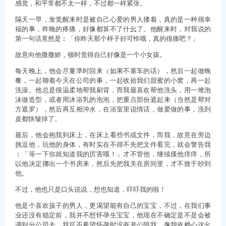
感觉，和平常都不太一样，不过都一样紧张。
隔天一早，发觉醒来时是被自己心爱的男人搂着，真的是一种很幸
福的事，昨晚的疼痛，好像都算不了什幺了。他醒来时，对我说的
第一句话竟然是︰「你昨天那个样子好可怜哦，真的很痛吧？」
故意向他撒撒娇，顿时觉得自己好像是一个小女孩。
每天晚上，他会尽量準时回来（如果不塞车的话），然后一起做晚
餐，一起聊着今天在公司的事，一起收拾我们甜蜜的小窝，再一起
洗澡。他总是很温柔地帮我刷背，而我最喜欢帮他洗头，用一堆泡
沫做造型，或者用沐浴乳的泡泡，把重点部份遮起来（当然是帮对
方遮罗），然后再互相沖水，在浴室里说情话，做爱做的事，洗到
皮都快皱掉了。
最后，他会抱我到床上，在床上看些书或文件，而我，故意在旁边
挑逗他，玩他的身体，有时实在不得不先把文件看完，就会警告我
︰「等一下你就知道我的厉害哦！」才不管他，继续搔他痒痒，所
以他决定挪出一个书房来，然后先把我关在房间里，才不致于吵到
他。
不过，他也只是口头说说，想也知道，吓吓我的啦！
他是个喜欢孩子的男人，更渴望能有自己的宝宝，不过，在我们事
业还没有稳定前，我并不想怀孕生宝宝，他现在不确定是不是会被
调到分公司去，我可不希望怀孕时没有老公陪我，像我依赖心这幺