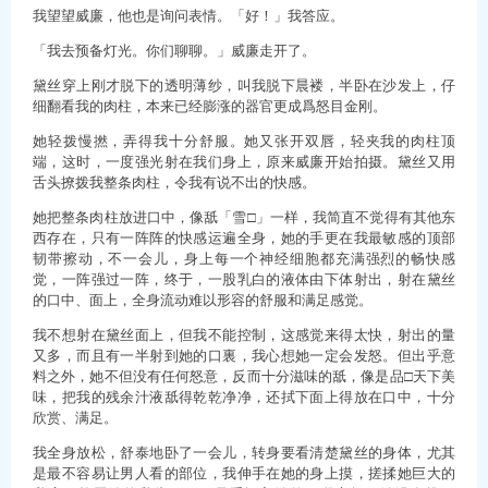
我望望威廉，他也是询问表情。「好！」我答应。
「我去预备灯光。你们聊聊。」威廉走开了。
黛丝穿上刚才脱下的透明薄纱，叫我脱下晨褛，半卧在沙发上，仔
细翻看我的肉柱，本来已经膨涨的器官更成爲怒目金刚。
她轻拨慢撚，弄得我十分舒服。她又张开双唇，轻夹我的肉柱顶
端，这时，一度强光射在我们身上，原来威廉开始拍摄。黛丝又用
舌头撩拨我整条肉柱，令我有说不出的快感。
她把整条肉柱放进口中，像舐「雪□」一样，我简直不觉得有其他东
西存在，只有一阵阵的快感运遍全身，她的手更在我最敏感的顶部
韧带擦动，不一会儿，身上每一个神经细胞都充满强烈的畅快感
觉，一阵强过一阵，终于，一股乳白的液体由下体射出，射在黛丝
的口中、面上，全身流动难以形容的舒服和满足感觉。
我不想射在黛丝面上，但我不能控制，这感觉来得太快，射出的量
又多，而且有一半射到她的口裏，我心想她一定会发怒。但出乎意
料之外，她不但没有任何怒意，反而十分滋味的舐，像是品□天下美
味，把我的残余汁液舐得乾乾净净，还拭下面上得放在口中，十分
欣赏、满足。
我全身放松，舒泰地卧了一会儿，转身要看清楚黛丝的身体，尤其
是最不容易让男人看的部位，我伸手在她的身上摸，搓揉她巨大的