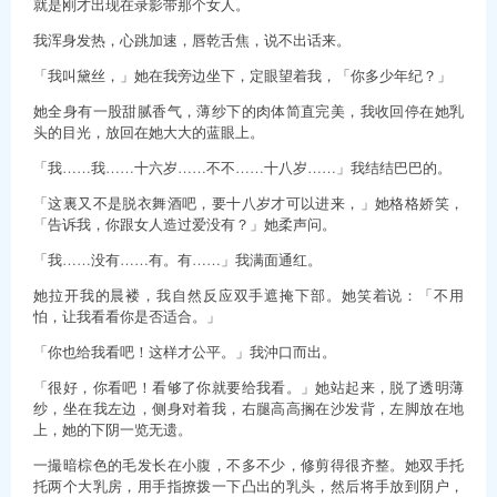
就是刚才出现在录影带那个女人。
我浑身发热，心跳加速，唇乾舌焦，说不出话来。
「我叫黛丝，」她在我旁边坐下，定眼望着我，「你多少年纪？」
她全身有一股甜腻香气，薄纱下的肉体简直完美，我收回停在她乳
头的目光，放回在她大大的蓝眼上。
「我……我……十六岁……不不……十八岁……」我结结巴巴的。
「这裏又不是脱衣舞酒吧，要十八岁才可以进来，」她格格娇笑，
「告诉我，你跟女人造过爱没有？」她柔声问。
「我……没有……有。有……」我满面通红。
她拉开我的晨褛，我自然反应双手遮掩下部。她笑着说：「不用
怕，让我看看你是否适合。」
「你也给我看吧！这样才公平。」我沖口而出。
「很好，你看吧！看够了你就要给我看。」她站起来，脱了透明薄
纱，坐在我左边，侧身对着我，右腿高高搁在沙发背，左脚放在地
上，她的下阴一览无遗。
一撮暗棕色的毛发长在小腹，不多不少，修剪得很齐整。她双手托
托两个大乳房，用手指撩拨一下凸出的乳头，然后将手放到阴户，