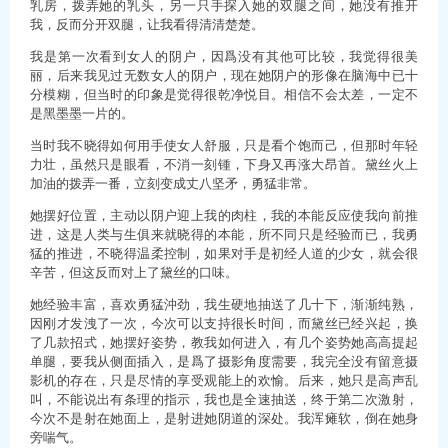
乳房，拨弄她的乳头，另一只手探入她的双腿之间，她没有推开
我，反而分开双腿，让我看得清清楚楚。
我是第一次看到女人的阴户，因爲没有其他可比较，我觉得很美
丽，后来我见过无数女人的阴户，现在她阴户的形像在脑海中已十
分模糊，但当时的印象是觉得很乾净悦目。相信不会太差，一定不
是黑墨墨一片的。
当时我不晓得如何用手使女人舒服，只是看个饱而己，但那时年轻
力壮，虽然只是眼看，不消一刻锺，下身又再涨大昂首。黛丝火上
加油的拨弄一番，立刻变成丈八坚矛，勇猛非常。
她摆好位置，主动以阴户迎上我的肉柱，我的本能反应使我向前推
进，这是人类与生俱来就晓得的本能，所不同只是经验而已，我勇
猛的推进，不晓得温柔控制，如果对手是初经人道的少女，就会很
辛苦，但这反而对上了黛丝的口味。
她经验丰富，喜欢勇猛沖劲，我生硬地抽送了几十下，渐渐纯熟，
因刚才发洩了一次，今次可以支持很长时间，而黛丝已经兴起，换
了几款招式，她摆好姿势，教我如何进入，有几个姿势她高高提起
单腿，要我从侧面插入，是爲了摄影角度需要，我完全没有留意摄
影机的存在，只是尽情的享受观能上的欢愉。后来，她只是高声乱
叫，不能说出有条理的指示，我也是全速抽送，终于第二次激射，
今次不是射在她面上，是射进她阴道的深处。我浑瘫软，倒在她身
旁喘气。