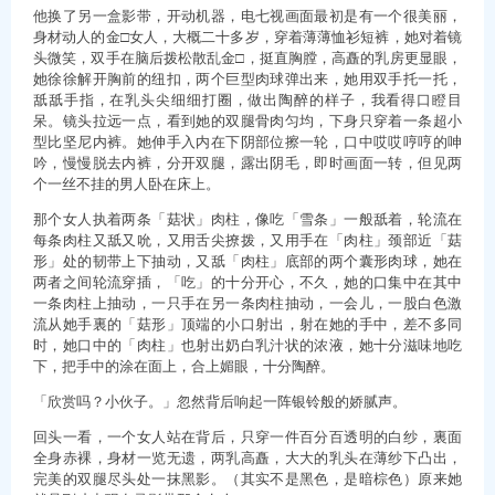
他换了另一盒影带，开动机器，电七视画面最初是有一个很美丽，
身材动人的金□女人，大概二十多岁，穿着薄薄恤衫短裤，她对着镜
头微笑，双手在脑后拨松散乱金□，挺直胸膛，高矗的乳房更显眼，
她徐徐解开胸前的纽扣，两个巨型肉球弹出来，她用双手托一托，
舐舐手指，在乳头尖细细打圈，做出陶醉的样子，我看得口瞪目
呆。镜头拉远一点，看到她的双腿骨肉匀均，下身只穿着一条超小
型比坚尼内裤。她伸手入内在下阴部位擦一轮，口中哎哎哼哼的呻
吟，慢慢脱去内裤，分开双腿，露出阴毛，即时画面一转，但见两
个一丝不挂的男人卧在床上。
那个女人执着两条「菇状」肉柱，像吃「雪条」一般舐着，轮流在
每条肉柱又舐又吮，又用舌尖撩拨，又用手在「肉柱」颈部近「菇
形」处的韧带上下抽动，又舐「肉柱」底部的两个囊形肉球，她在
两者之间轮流穿插，「吃」的十分开心，不久，她的口集中在其中
一条肉柱上抽动，一只手在另一条肉柱抽动，一会儿，一股白色激
流从她手裏的「菇形」顶端的小口射出，射在她的手中，差不多同
时，她口中的「肉柱」也射出奶白乳汁状的浓液，她十分滋味地吃
下，把手中的涂在面上，合上媚眼，十分陶醉。
「欣赏吗？小伙子。」忽然背后响起一阵银铃般的娇腻声。
回头一看，一个女人站在背后，只穿一件百分百透明的白纱，裏面
全身赤裸，身材一览无遗，两乳高矗，大大的乳头在薄纱下凸出，
完美的双腿尽头处一抹黑影。（其实不是黑色，是暗棕色）原来她