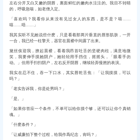
左右分开又白又嫩的阴唇，裏面鲜红的嫩肉水注注的。我目不转睛
的，呼吸急喘，如老僧入定。
「喜欢吗？我看你从来没有见过女人的东西，是不是？嘻……
嘻……唔……」
我其实听不见她说些什麽，只是看着那两片垂直的唇形肌肤，一开
一合，我已经一柱擎天，器官在晨褛中间露了出来。
黛丝俟迎我，撩起晨褛，看着我昂首吐舌的坚硬肉柱，满意地微
笑，我要伸手摸她阴户，她轻轻用手挡住，摇摇头，「眼看手勿
动。」但用手扫扫阴户，左右反开阴唇，继续轻弄慢撚的表演。
我实在忍不住，吞一下口水，其实唇乾舌焦：「让我摸摸，可以
吗？」
「老实告诉我，你是处男吗？」
「是。」
「如果你答应一个条件，不单可以给你摸个够，还可以让你个真销
魂。」
「什麽条件？」
「让威廉拍下整个过程，给我作爲纪念，肯吗？」