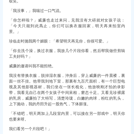
取笑。
「我没事，」我喘过一口气说。
「你怎样啦？」威廉也走过来问，见我没有大碍就对女孩子说：
「今天只能到此爲止，你们可以换衣服回家，明天再来拍室内
景。」
珍临走时抛我两个媚眼：「希望明天再见你，你很可爱。」
「你去洗个澡，换过衣服，我放几个片段你看，然后帮我做些剪辑
工夫好吗？」
威廉的邀请叫我不能拒绝。
我没有替换衣服，脱掉湿衣服，沖身后，穿上威廉的一件晨褛，裏
面一丝不挂。他带我到地下室，那裏有九百尺面积，有一个巨型电
视及其他影视器材，我们坐在一张长梳化，他放映刚才拍的录影
带，我看见自己在两个女孩子中间呆相，窘态十足。又看见珍裸露
的乳房，威廉拍了大特写，清楚玲珑，白嫩的肉球，粉红的乳头，
上下抛动，我的丹田升起一股热气，下体膨涨。
「不错吧，明天两加上几段室内景，可以接在另一部戏中，明天你
也要来呀。
我们看另一个片段吧！」