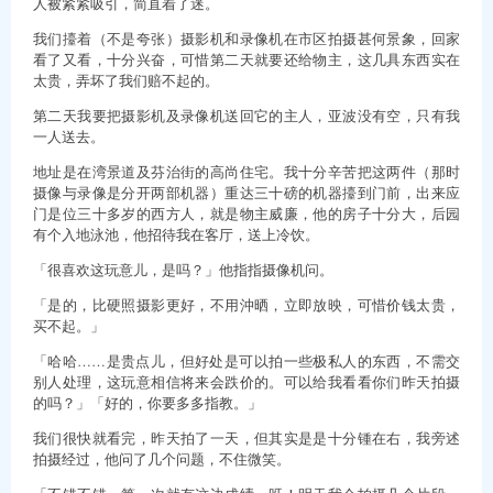
人被紧紧吸引，简直着了迷。
我们擡着（不是夸张）摄影机和录像机在市区拍摄甚何景象，回家
看了又看，十分兴奋，可惜第二天就要还给物主，这几具东西实在
太贵，弄坏了我们赔不起的。
第二天我要把摄影机及录像机送回它的主人，亚波没有空，只有我
一人送去。
地址是在湾景道及芬治街的高尚住宅。我十分辛苦把这两件（那时
摄像与录像是分开两部机器）重达三十磅的机器擡到门前，出来应
门是位三十多岁的西方人，就是物主威廉，他的房子十分大，后园
有个入地泳池，他招待我在客厅，送上冷饮。
「很喜欢这玩意儿，是吗？」他指指摄像机问。
「是的，比硬照摄影更好，不用沖晒，立即放映，可惜价钱太贵，
买不起。」
「哈哈……是贵点儿，但好处是可以拍一些极私人的东西，不需交
别人处理，这玩意相信将来会跌价的。可以给我看看你们昨天拍摄
的吗？」「好的，你要多多指教。」
我们很快就看完，昨天拍了一天，但其实是是十分锺在右，我旁述
拍摄经过，他问了几个问题，不住微笑。