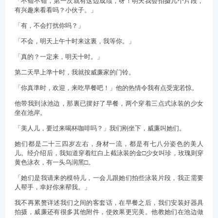
「不错不错，第一次就有这边成绩，呀！明天我会拍摄几个片段，
有兴趣来看看吗？小伙子。」
「有，不会打扰你吗？」
「不会，明天上午十时来这裏，我等你。」
「真的？一定来，明天十时。」
第二天早上準十时，我就按威廉家的门铃。
「你真準时，欢迎，来吃早餐吧！」他的热情令我有点受宠若惊。
他带我到泳池边，那裏已摆好了早餐，两个穿着三点式泳装的少女
坐在池岸。
「美人儿，要过来喝杯咖啡吗？」我们刚坐下，威廉叫她们。
她们都是二十三四岁左右，身材一流，都是有七八分姿色的美人
儿。经介绍后，我知道穿着红白上截泳装的金□少女叫珍，玫瑰则穿
黄色泳衣，有一头乌润黑□。
「她们是我请来的模特儿，一会儿跟她们拍些泳装片段，我正需要
人帮手，幸好你来帮我。」
我不再累赘详述我们之间的客套话，在早餐之后，我们安装好器具
拍摄，威廉还有很多其他附件，使效果更完美。他教她们在池边做