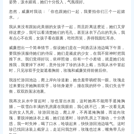
姿势，泼水嬉戏，她们十分投入，气氛很好。
忽然，威廉对我说：「你也跟她们一起，我要拍你们三个一起嬉
水。」
我从来没有跟如此美丽的女孩子一起，而且距离这麽近，她们又穿
得这麽少，我可以看清楚她们的毛孔，甚至泳衣下凸出的乳头，我
有点心不在焉，女孩子看在眼裏，吃吃而笑，弄得我面红耳赤。
威廉想出一个简单情节，假设她们是在一间酒店泳池边喝下午茶，
要我扮演服侍她们的侍应，她们是顽皮的少女，在我不留神时把我
推下水。我们觉得好玩，依样照做，但有一个小差错，就是她们在
推我，我要掉下水时，意外扯掉了珍的泳衣上截，当我从水中冒起
时，只见珍双手交架遮着胸前，玫瑰和威廉笑得前俯后仰。
我连忙游回池边，爬上岸向珍道歉，她含羞带嗔瞪我一眼。玫瑰走
过来要拉开她胸前双手，珍转身避开，撞在我的怀中，我们失去平
衡，双双跌落泳池裏。
我再次从水中冒起时，珍也冒出水面，这时她再不能用手遮掩胸
脯，一双雪白丰满的乳房露在我眼前，我心跳不已，第一次看见真
实的女人乳房。珍游回池边，爬上岸，不再遮掩胸脯，而追向玫
瑰，要脱掉她泳衣上截，她们追逐时，珍的乳房上下抛动，十分诱
惑，我一时失神，喝了口水，呛咳起来，快快游回池边喘气。这时
珍已找回泳装上截穿上，走近问我怎样，玫瑰也过来，嘴角带几分