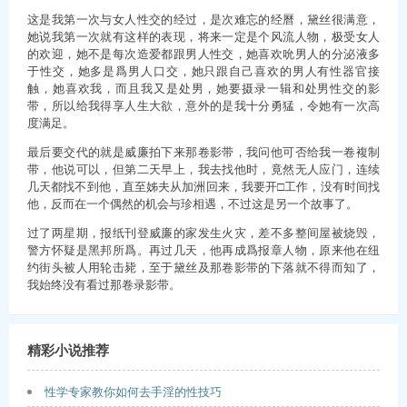
这是我第一次与女人性交的经过，是次难忘的经曆，黛丝很满意，
她说我第一次就有这样的表现，将来一定是个风流人物，极受女人
的欢迎，她不是每次造爱都跟男人性交，她喜欢吮男人的分泌液多
于性交，她多是爲男人口交，她只跟自己喜欢的男人有性器官接
触，她喜欢我，而且我又是处男，她要摄录一辑和处男性交的影
带，所以给我得享人生大欲，意外的是我十分勇猛，令她有一次高
度满足。
最后要交代的就是威廉拍下来那卷影带，我问他可否给我一卷複制
带，他说可以，但第二天早上，我去找他时，竟然无人应门，连续
几天都找不到他，直至姊夫从加洲回来，我要开□工作，没有时间找
他，反而在一个偶然的机会与珍相遇，不过这是另一个故事了。
过了两星期，报纸刊登威廉的家发生火灾，差不多整间屋被烧毁，
警方怀疑是黑邦所爲。再过几天，他再成爲报章人物，原来他在纽
约街头被人用轮击毙，至于黛丝及那卷影带的下落就不得而知了，
我始终没有看过那卷录影带。
精彩小说推荐
性学专家教你如何去手淫的性技巧