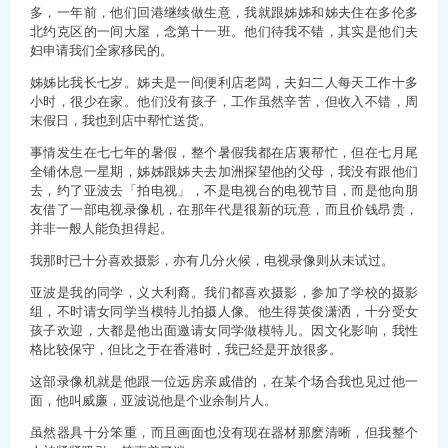
多，一年前，他们回港继续做生意，我就跟姊姊和姊夫住在多伦多
北约克区的一间大屋，念第十一班。他们待我不错，其实是他们夫
妇申请我们全家移民的。
姊姊比我长七岁。姊夫是一间便利店老闆，夫妇二人每天工作十多
小时，很少在家。他们没有孩子，工作虽然辛苦，但收入不错，周
末假日，我也到店中帮忙送货。
事情发生在七七年的暑假，整个暑假我都在店裏帮忙，但在七月尾
全铺休息一星期，姊姊跟姊夫去加洲探望他的父母，我没有跟他们
去，约了亚波去「拍电视」，不是电视台的电视节目，而是他向朋
友借了一部电视录像机，在那年代是很新的玩意，而且价钱昂贵，
并非一般人能负担得起。
我那时已十分喜欢摄影，亦有几分火候，电视录像则从未试过。
亚波是我的同学，义大利裔。我们都喜欢摄影，参加了学校的摄影
组，不时请女同学当模特儿拍摄人像。他生得英俊潇洒，十分受女
孩子欢迎，大都是他出面邀请女同学做模特儿。因文化影响，我性
格比较保守，但比之于在香港时，我已经是开放很多。
这部录像机就是他跟一位远房亲戚借的，在某个场合我也见过他一
面，他叫威廉，亚波说他是个业余制片人。
虽然器具十分笨重，而且画面也没有现在器材那麽清晰，但我整个