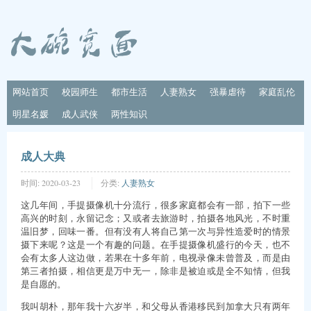
网站首页
校园师生
都市生活
人妻熟女
强暴虐待
家庭乱伦
明星名媛
成人武侠
两性知识
成人大典
时间:
2020-03-23
分类:
人妻熟女
这几年间，手提摄像机十分流行，很多家庭都会有一部，拍下一些
高兴的时刻，永留记念；又或者去旅游时，拍摄各地风光，不时重
温旧梦，回味一番。但有没有人将自己第一次与异性造爱时的情景
摄下来呢？这是一个有趣的问题。在手提摄像机盛行的今天，也不
会有太多人这边做，若果在十多年前，电视录像未曾普及，而是由
第三者拍摄，相信更是万中无一，除非是被迫或是全不知情，但我
是自愿的。
我叫胡朴，那年我十六岁半，和父母从香港移民到加拿大只有两年