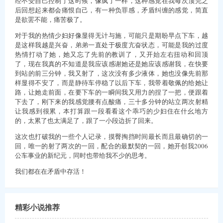
经不受自己控制了这时候，像疯了一样，这种感觉在我每次顶完之
后回想起来都会痛恨自己，有一种负罪感，矛盾纠缠的感觉，简直
是欲罢不能，痛苦极了。
对于我的热情少妇好像显得无计与施，可能只是期盼早点下车，越
是这样我越是兴奋，弟弟一直处于极度亢奋状态，可能是我的过度
热情打动了她，她又忘了先前的教训了，又开始左右扭动和回顶
了，现在我真的不知道是我应该感谢她还是她应该感谢我，在快要
到站的前三分钟，我又射了，这次没有多少液体，她也没像先前那
样显得不安了，而是静待车停稳了以后下车，我带着敬佩的给她让
路，让她走前面，在要下车的一瞬间我又用力的捏了一把，便跟着
下去了，刚下来的我感觉腰有点酸痛，三十多分钟的站立两次射精
让我感到很累，本打算跟一段看看这个乖巧的少妇住在什幺地方
的，太累了也太满足了，跟了一小段边折了回来。
这次也打破我的一些个人记录，摸臀掏挡时间最长而且最确切的一
回，唯一的射了两次的一回，配合的最默契的一回，她开创我2006
公车事业的新纪元，同时也带给我不少的思考。
我们都在在矛盾中存活！
精彩小说推荐