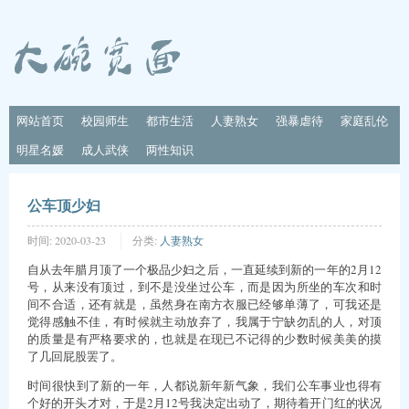
网站首页
校园师生
都市生活
人妻熟女
强暴虐待
家庭乱伦
明星名媛
成人武侠
两性知识
公车顶少妇
时间:
2020-03-23
分类:
人妻熟女
自从去年腊月顶了一个极品少妇之后，一直延续到新的一年的2月12
号，从来没有顶过，到不是没坐过公车，而是因为所坐的车次和时
间不合适，还有就是，虽然身在南方衣服已经够单薄了，可我还是
觉得感触不佳，有时候就主动放弃了，我属于宁缺勿乱的人，对顶
的质量是有严格要求的，也就是在现已不记得的少数时候美美的摸
了几回屁股罢了。
时间很快到了新的一年，人都说新年新气象，我们公车事业也得有
个好的开头才对，于是2月12号我决定出动了，期待着开门红的状况