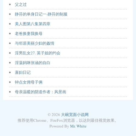
父之过
静芬的单身日记一-静芬的制服
美人图第八集第四章
老爸换妻我换母
与邻居美丽少妇的姦情
淫男乱女27. 英子姐的约会
淫蕩妈咪张涵的自白
寡妇日记
钟点女佣母子俩
母亲温暖的阴道作者：风景画
© 2026
大碗宽面小说网
推荐使用Chrome、FireFox浏览器，以达到最佳视觉效果。
Powered By
Mr. White