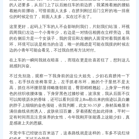
的人还要多，从后门上了以后她往车的前边挤，我紧推着她的腰贴
着她向前挪动，可惜前面人太多，在挤到刚过后门立秆的地一排座
位的时候定住了，前面人太多，实在过不去了。
这里更好，起码上下车的人不会影响到我们，片刻我们站顶，环视
四周我们左边一个小青年少，右边是一对情侣相拥在立桿旁边，我
的右侧后方是一个女孩子，我的背后和左侧的人面背对着我抓着吊
环，环境可以说是相当的合适，唯一的顾虑是可能在我摸的时候左
边的小青年可能会看见，不过我自然有方法对付。
在上车的一瞬间我就在暗喜，，而现在更是欣喜若狂了，想到这儿
就感到兴奋。
不过先别急，观察一下我身前的这位大姐先，少妇右肩膀挎一下
包，右手扶在坐椅靠背上，左手抓者吊环，她的个子显然不是太
高，抓住吊环腰部显得略微朝前送，臀部稍稍翘起，上身穿一件粉
色的丝织收腰体恤，下身穿黑色过膝纱裙，波浪发，我从后面不仅
可以闻啧沥水的香味，还可以看到后背上Bra勒出来的痕迹以及白嫩
的脖子上细细的金色项链，依我判断，此女30-35岁，身材虽略显丰
满但曲线依然诱人，皮肤依旧百嫩，穿着搭配也如此得体，平时一
定有时间而且注意保养的女性，今年我刚开张能遇上这能少妇，真
是感谢上天的恩赐。
不觉中车已经驶出百米远了，这条路线就是这样的，车多不说红绿
灯也多，不过正合我意。