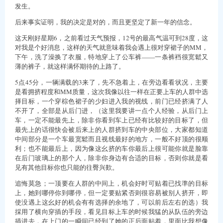
发生。
后来事实证明，我的决定是对的，而且更坚定了新一年的信念。
这天刚好星期6，之前看过天气预报，12号的最高气温可到28度，这
对我是个好消息，这样的天气就意味着我会遇上很对穿裙子的MM，
下午，洗了澡换了衣服，特地穿上了公车裤——一条裤裆很宽鬆又
薄的裤子，就这样满怀期待的上路了。
5点45分，一辆满载的3来了，先不急着上，在旁边看看状况，主要
是看拥挤程度和MM质量，这次我像以往一样在正要上车的人群中选
择目标，一个穿棕色裙子的少妇进入我的视线，前门已经挤满了人
不开了，全部是从后门进，（这里我要讲一点个人经验，从后门上
车，一定不能最先上，除非你看到车上已经有比较好的目标了，但
最先上的话很快会被后来上的人群挤到车的中央部位，大家都知道
中间部分是一个车最宽鬆而且视线最好的地方，一般不好顶的很顺
利；也不能最后上，因为像这幺挤的车你最后上很可能你就是脸靠
在后门玻璃上的那个人，除非你身边有合适的目标，否则你就是看
见有其他目标你也只能的往臀兴歎。
追悔莫急；一顶要在人群的中间上，机会好时可贴着已找準的目标
上，她到哪停你到哪停，但一定要贴紧否则很容易被别人挤开，即
使没遇上这幺好的机会有有选择的余地了，可以前后左右的选）我
採用了横向穿插的手段，看见目标上车的时候我猛的从队伍的旁边
插进去，在上门的一瞬间已经到了她的正后面贴着，里面比我想像