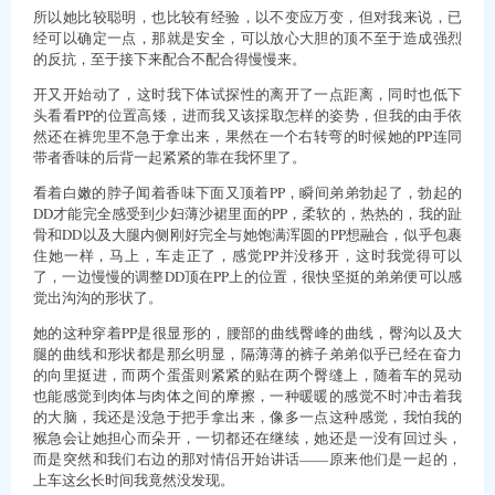
所以她比较聪明，也比较有经验，以不变应万变，但对我来说，已
经可以确定一点，那就是安全，可以放心大胆的顶不至于造成强烈
的反抗，至于接下来配合不配合得慢慢来。
开又开始动了，这时我下体试探性的离开了一点距离，同时也低下
头看看PP的位置高矮，进而我又该採取怎样的姿势，但我的由手依
然还在裤兜里不急于拿出来，果然在一个右转弯的时候她的PP连同
带者香味的后背一起紧紧的靠在我怀里了。
看着白嫩的脖子闻着香味下面又顶着PP，瞬间弟弟勃起了，勃起的
DD才能完全感受到少妇薄沙裙里面的PP，柔软的，热热的，我的趾
骨和DD以及大腿内侧刚好完全与她饱满浑圆的PP想融合，似乎包裹
住她一样，马上，车走正了，感觉PP并没移开，这时我觉得可以
了，一边慢慢的调整DD顶在PP上的位置，很快坚挺的弟弟便可以感
觉出沟沟的形状了。
她的这种穿着PP是很显形的，腰部的曲线臀峰的曲线，臀沟以及大
腿的曲线和形状都是那幺明显，隔薄薄的裤子弟弟似乎已经在奋力
的向里挺进，而两个蛋蛋则紧紧的贴在两个臀缝上，随着车的晃动
也能感觉到肉体与肉体之间的摩擦，一种暖暖的感觉不时冲击着我
的大脑，我还是没急于把手拿出来，像多一点这种感觉，我怕我的
猴急会让她担心而朵开，一切都还在继续，她还是一没有回过头，
而是突然和我们右边的那对情侣开始讲话——原来他们是一起的，
上车这幺长时间我竟然没发现。