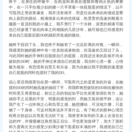
终于，在屏住的呼吸中，在肉蛋和弟弟在缝隙和臀肉火热的摩擦
中，在一只手扣着少妇的腰一只手罩着一块屁股蛋的情况下，以不
可阻挡之势岩浆爆发，我并没有移开，而是任由弟弟在肉缝或是臀
肉上剧烈的跳动，精液很多出来的也很猛，热烫烫的迅速的顺着大
腿跟一直流到我的小腿上，我不禁打了一个冷静，滚烫的精液可能
也已经渗透了彼此肉体之间相隔的几层沙布，她可能也已经感觉到
来自自己屁股后面DD的跳跃所造成的骚动。
她终于扭回了头，我也终于和她有了一次近距离的对视，一瞬间，
我感觉到她的眼神中有一丝哀怨或者抱怨，但迅速的又回过了头，
与此同时她的手伸到后面摸自己的屁股，在我还没来的及移开尚未
疲软的DD时，她的手伸过来摸自己的屁股，我当时心里一紧，心情
极为複杂，有恐慌有自责又有兴奋，因为在她以我不防顾的速度摸
自己屁股的同时也摸到了我的DD。
说心里话我很害怕在那一瞬间，可取而代之的是更加的兴奋，在她
摸到DD的同时她迅速的抽回了手，而我即将想疲软的DD则在极快的
时间里又再度勃起，射过之后的勃起似乎比先前更加强壮有力，她
抽回手之后显的不安，明显的感觉的到，而她又装的很平静，这让
我产生了一点怜悯之心和负罪之感，她想挪动，可没地方挪，只是
侧了一下身体，可这对我来说并不算什幺，有了刚才的那种心理历
程再次勃起以后简直无法软下去，我便变本加利的又凑上去顶住右
边的PP，并慢慢侧过身想顶正后位，手也更加放肆了，加大了面积
和力度再次充分感受少妇薄沙裙下面柔软丰满的PP，我感觉自己已