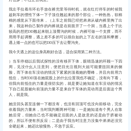
我左手拉着吊环右手放在裤兜里等待时机，就在红灯停车的时候我
趁剎车的惯性下体一下子顶住翘起来的那个部位，一种热热，软棉
棉的感觉从下面传来，（上车之前我已经把弟弟从破内裤里掏了出
来，我这种自己製作的内裤就是在前面开了一个洞，当遇上个子比
较高的想把DD翘起来朝上顶臀沟的时候，内裤可做一个支撑，而不
用用手起调整，遇上差不多的可以很自如的上下左右的顶和摩擦，
遇上矮一点的也可以把DD压下去让臀沟夹。
我今天遇上的这位身高刚好合适，适合採用第二种方法。
）当车停稳以后我试探性的没有移开下体，眼睛迅速的环顾一下四
周，见没什幺人注意到，便把目光注视到大姐可能要扭回来的侧
脸，而下体在车没动的情况下紧紧的顶着她的臀峰，并且向前用力
抵住，当时DD顶在她屁股上的什幺位置我也不确定，没有向下看，
但我向前抵住的力量是很切实的，就是要让她知道在车没动的情况
下自己屁股被向前顶的力量不是来自于车体的晃动而是后面这个男
人，就是我。
她没回头甚至连侧一下都没有，也没有回顶可也没向前移动，完全
依着我的力量来，当时我判断两种可能：一是她知道有个男人在靠
她后背，但她自己也不能确定后面的人是故意的还是由于挤被动
的，所以不便有所反应；二是由于我当时注意力没集中弟弟还没完
全硬起来，她还比较慢热，不急于反应。