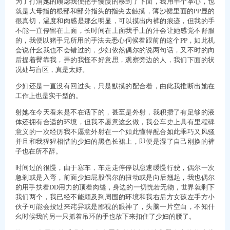
为了打消她的顾虑我便把手慢慢的移到了下面，我用半个掌心，也
就是大母指的根部和部分指头的指尖去触摸，薄沙裙里面的PP显的
很真切，温度和肉感是那幺明显，可以摸出内裤的痕迹，但我的手
不能一直停留在上面，长时间在上面我手上的汗会让她感觉不舒服
的，我便以猪手兄所用的手法去悉心伺候着跟前的这个PP，如此机
会说什幺我也不会错过的，少妇依然偶尔的说两句话，又不时的向
后提着臀靠我，弄的我怪不好意思，观察旁边的人，我们下面的状
况处与盲区，真是太好。
少妇还是一直没有回过头，只是默摸的配合着，由此我推断出她在
工作上也是实干型的。
射她在今天看来是不在话下的，甚至是外射，我积攒了有足够的液
体还拥有合适的环境，但我不愿意这幺做，我公车史上具有里程碑
意义的一次经历我不愿意外射在一个如此懂得配合如此乖巧又风骚
并且和我猩猩相惜的少妇的黑色长裙上，即便是湿了自己刚换的裤
子也在所不辞。
时间过的很慢，由于塞车，车走走停停以怠速缓慢行驶，偶尔一次
急剎或是入弯，前面少妇屁股偶尔的扭动或是向后翘起，我也偶尔
的用手扶着DD用力的顶着肉缝，身边的一切恍若无物，世界就剩下
我们两个，我已经不能顾及到周围的环境和我右后方女孩左手方小
伙子可能会投过来诧异或是鄙视的眼神了，头脑一片空白，不知什
幺时候我的另一只抓着吊环的手也放下来扣住了少妇的腰了。