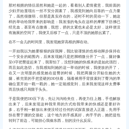
那对相拥的情侣居然和她是一起的，看着别人柔情蜜意，我前面的
少妇开始显现出一丝不安分因素了，我感觉到她向后靠的一点力量
了，虽然很微弱，但那是真实存在的，还时不时的晃动一下，她这
样的举动给我带来的影响是：我发涨的龟头在这样的摩擦下彷彿已
经充血，甚至有点微痛，我想，挤的太紧也未必是太好，这样便没
有施展的空间了，我便又后移了一点，只是不顶的她那幺紧了。
在不一会儿的时间里，我发现她穿高根的脚在动。
一开始我以为她要狠狠的踩我脚，我比较谨慎的也移动脚步保持在
一个安全的範围内，后来发现她只是把脚稍微分开了一点，腿好像
呈O字把臀提起来了，我害怕了，没想到她的快感来的是如此强烈，
而且如此急切，当我感知到她的这一举动的时候，我便放的开了，
在又一次明显的感觉她在提臀的时候，我把两腿分开贴住她的大
腿，裤兜里的手把坚硬的DD扶着，隔着裤用手背摸索到了臀沟的準
确位置开始一戳一戳的，她一定能感觉到，后来我发现这样太费事
而且快感只局限于头头。
于是我便把DD压下去，先让沟沟给夹住，再使力往上翘，手也解放
出来了，后来发现这种我常用的方式给我带来的快感还是要好许
多，右手刚一解放出来便没经过任何的试探直接进入正题，先用手
扶在臀于腰的交接处，这个地方的手感真好，肉乎乎的，她把提包
转到了前边，可能担心我偷东西，别的没什幺反应。