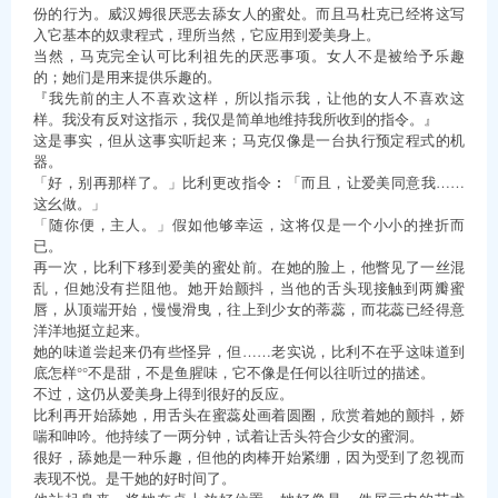
份的行为。威汉姆很厌恶去舔女人的蜜处。而且马杜克已经将这写
入它基本的奴隶程式，理所当然，它应用到爱美身上。
当然，马克完全认可比利祖先的厌恶事项。女人不是被给予乐趣
的；她们是用来提供乐趣的。
『我先前的主人不喜欢这样，所以指示我，让他的女人不喜欢这
样。我没有反对这指示，我仅是简单地维持我所收到的指令。』
这是事实，但从这事实听起来；马克仅像是一台执行预定程式的机
器。
「好，别再那样了。」比利更改指令︰「而且，让爱美同意我……
这幺做。」
「随你便，主人。」假如他够幸运，这将仅是一个小小的挫折而
已。
再一次，比利下移到爱美的蜜处前。在她的脸上，他瞥见了一丝混
乱，但她没有拦阻他。她开始颤抖，当他的舌头现接触到两瓣蜜
唇，从顶端开始，慢慢滑曳，往上到少女的蒂蕊，而花蕊已经得意
洋洋地挺立起来。
她的味道尝起来仍有些怪异，但……老实说，比利不在乎这味道到
底怎样°°不是甜，不是鱼腥味，它不像是任何以往听过的描述。
不过，这仍从爱美身上得到很好的反应。
比利再开始舔她，用舌头在蜜蕊处画着圆圈，欣赏着她的颤抖，娇
喘和呻吟。他持续了一两分钟，试着让舌头符合少女的蜜洞。
很好，舔她是一种乐趣，但他的肉棒开始紧绷，因为受到了忽视而
表现不悦。是干她的好时间了。