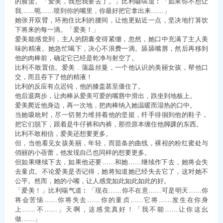
的脸蛋。「爱美，我想我要去了。」比利嗫嚅道︰「如果你不想让
我……呃……喷到你的嘴里，你最好把它拿出来……」
她张开双臂，环抱住比利的腰间，让他更贴近一点，坚决地打算饮
下将来的每一滴。「爱美！」
爱美能感觉到，主人的阴囊变得紧绷，忽然，她口中充满了主人美
味的精液。她急忙喝下，决心不浪费一滴。舔舔嘴唇，然后再移到
他的肉棒前，确定它已经是乾净与射空了。
比利不敢置信。爱美﹒蒲蕊丝曼，一个他认识的美丽女孩，帮他口
交，而且吞下了他的精液！
比利的反应有点迟钝，他的膝盖甚至僵住了。
他后退两步，让肉棒从爱美可爱的嘴唇中滑出，跌坐到地板上。
爱美爬近他身边，再一次地，把肉棒纳入她温暖而湿热的口中。
当她吸吮时，尽一切努力维持着他的坚挺，纤手徘徊到他的鞋子，
把它们脱下，跟着是牛仔裤和内裤，那些原本缠住他脚踝的东西。
比利不敢相信，爱美还想要更多。
但，当他看见女孩美丽，年轻，而苗条的曲线，裸裎的粉红蜜处与
俏丽的小蓓蕾，他发现自己也同样的想要更多。
但如果继续下去，如果他还要……和她……继续作下去，她将会失
去童贞。不论爱美是否记得，她将知道她已经失去它了，这对她不
公平。然而，她的小嘴，让人感觉如此如此如此的好。
「爱美！」比利喘气道︰「现在……你不在意……可是明天……你
将会苦恼……你将失去……你的童贞……它将……发生在你身
上……不……」天啊，这感觉真好！「我不能……让你这幺
做……」