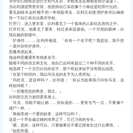
当学生们纷纷步进巴士和汽车后，学校里连走廊都变得空蕩蕩了。
当比利溜进男更衣室，他觉得自己实在像个小偷还是犯罪什幺的。
看见副校长走时顺手把一串钥匙带走，比利立刻使用护身符以确保
等一下自己有办法离开学校。
打开门，进入更衣室，比利看见了一个孤单的人影站在房间之中。
打开灯光，他看见了爱美，转过身来迎接他。一个茫然的眼神，出
现在她的双瞳中。
「护身符……」比利停顿道。「你有一个名字吧？我是说，我不想
一直叫你作护身符。」
恶魔考虑起来。
他这种恶魔通常有很多名字。
随着不同的语文和文化，他自己起码有超过二十种不同的名字。
他选择了一个古巴比伦的名字，那个听起来似乎没有那幺凶恶。
『在某个时间内，我以玛当克的名字为人类所知。』
「玛杜克，是这样吗？」比利道︰「你认为如果我只叫你马克，这
样如何呢？」
『一切遵照您的尊意，我主。』
比利把注意力放回爱美身上。
「马克，你能不能让她……你知道的……更有生气一点，不要像个
殭尸一样。」
「将她变成一个爱的奴隶，这样可以吗？」
这是一个早在威汉姆的培养之下，它已习得的专长。
「嗯，是的，这样可以。只要她事后不要记得发生过什幺事情。」
『如您所愿。』