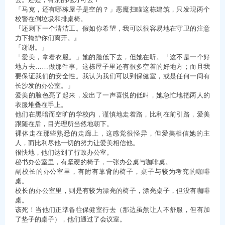
「马克，还有哪栋屋子是空的？」恶魔扫瞄这栋建筑，只发现两个
校警在倒垃圾和排桌椅。
『还剩下一个清洁工。假如你希望，我可以很容易地在守卫的注意
力下掩护你们离开。』
「谢谢。」
「爱美，拿着衣服。」她的脸低下去，但她在听。「这不是一个好
地方去……做那件事。这栋屋子里还有很多空着的好地方；而且我
要保证我们的安全性。我认为我们可以到保健室，或是任何一间有
长沙发的办公室。」
爱美的脸色亮了起来，发出了一声喜悦的低叫，她急忙地把两人的
衣服堆叠在手上。
他们在黑暗而空旷的学校内，谨慎地走着路，比利在前引路，爱美
跟随在后，目光理所当然地朝下。
裸体走在那些熟悉的走廊上，这感觉很怪异，但爱美相信她的主
人，而比利尽他一切的努力让爱美相信他。
很快地，他们达到了行政办公室。
秘书办公室里，有坚硬的椅子，一张办公桌与咖啡桌。
副校长的办公室里，有附有靠背的椅子，桌子与较为考究的咖啡
桌。
校长的办公室里，则是有较为漂亮的椅子，漂亮桌子，但没有咖啡
桌。
该死！当他们正準备往保健室行去（那边虽然让人不舒服，但有加
了垫子的桌子），他们通过了会议室。