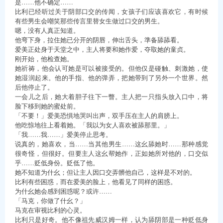
是……他不确定……
比利已经听过关于阴部口交的传闻，女孩子们应该喜欢它，有时候
有些男生会嘲笑那些传言里替女生做过口交的男生。
嗯，没有人真正知道。
他弯下身，拉住她已分开的阴唇，伸出舌头，準备舔舔看。
爱美正处身于天堂之中，主人将要和她作爱，夺取她的童贞。
刚开始，他检查她。
她祈祷，他会认可她是可以被接受的。但他仅是碰触、刺激她，使
她湿润起来。他的手指、他的弹弄，把她带到了另外一个世界。然
后他停止了。
一会儿之后，她大着胆子往下一瞥。主人把一只指头放入口中，将
脸下移到她的蜜处前。
「不要！」爱美恐惧地哭叫出声，双手压在主人的肩膀上。
他吃惊地往上看着她。「我以为女人喜欢被舔那里。」
「我……我……」爱美停止思考。
说真的，她喜欢，当……当其他男生……这幺舔她时……那种感觉
很奇怪，但很好。但要主人这幺帮她作，正如她所对他的，口交似
乎……贬低身份。贬低了他。
她不知道为什幺；但让主人因口交弄髒他自己，这样是不对的。
比利有些困惑，而在爱美的脸上，他看见了同样的困惑。
为什幺她会感到困惑呢？或许……
「马克，你做了什幺？」
马克在审视比利的心灵。
比利只是好奇。他不像祖先威汉姆一样，认为舔阴部是一种贬低身