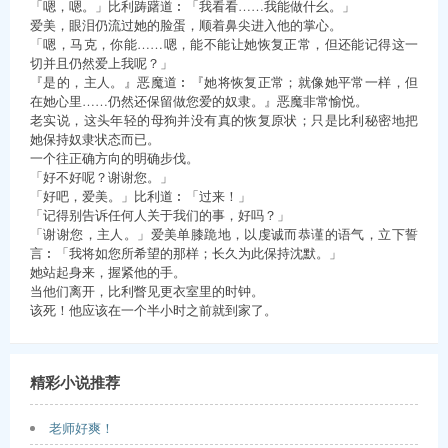
「嗯，嗯。」比利踌躇道︰「我看看……我能做什幺。」
爱美，眼泪仍流过她的脸蛋，顺着鼻尖进入他的掌心。
「嗯，马克，你能……嗯，能不能让她恢复正常，但还能记得这一
切并且仍然爱上我呢？」
『是的，主人。』恶魔道︰『她将恢复正常；就像她平常一样，但
在她心里……仍然还保留做您爱的奴隶。』恶魔非常愉悦。
老实说，这头年轻的母狗并没有真的恢复原状；只是比利秘密地把
她保持奴隶状态而已。
一个往正确方向的明确步伐。
「好不好呢？谢谢您。」
「好吧，爱美。」比利道︰「过来！」
「记得别告诉任何人关于我们的事，好吗？」
「谢谢您，主人。」爱美单膝跪地，以虔诚而恭谨的语气，立下誓
言︰「我将如您所希望的那样；长久为此保持沈默。」
她站起身来，握紧他的手。
当他们离开，比利瞥见更衣室里的时钟。
该死！他应该在一个半小时之前就到家了。
精彩小说推荐
老师好爽！