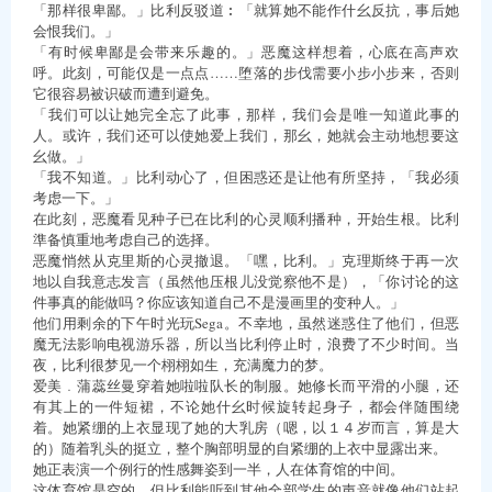
「那样很卑鄙。」比利反驳道︰「就算她不能作什幺反抗，事后她
会恨我们。」
「有时候卑鄙是会带来乐趣的。」恶魔这样想着，心底在高声欢
呼。此刻，可能仅是一点点……堕落的步伐需要小步小步来，否则
它很容易被识破而遭到避免。
「我们可以让她完全忘了此事，那样，我们会是唯一知道此事的
人。或许，我们还可以使她爱上我们，那幺，她就会主动地想要这
幺做。」
「我不知道。」比利动心了，但困惑还是让他有所坚持，「我必须
考虑一下。」
在此刻，恶魔看见种子已在比利的心灵顺利播种，开始生根。比利
準备慎重地考虑自己的选择。
恶魔悄然从克里斯的心灵撤退。「嘿，比利。」克理斯终于再一次
地以自我意志发言（虽然他压根儿没觉察他不是），「你讨论的这
件事真的能做吗？你应该知道自己不是漫画里的变种人。」
他们用剩余的下午时光玩Sega。不幸地，虽然迷惑住了他们，但恶
魔无法影响电视游乐器，所以当比利停止时，浪费了不少时间。当
夜，比利很梦见一个栩栩如生，充满魔力的梦。
爱美﹒蒲蕊丝曼穿着她啦啦队长的制服。她修长而平滑的小腿，还
有其上的一件短裙，不论她什幺时候旋转起身子，都会伴随围绕
着。她紧绷的上衣显现了她的大乳房（嗯，以１４岁而言，算是大
的）随着乳头的挺立，整个胸部明显的自紧绷的上衣中显露出来。
她正表演一个例行的性感舞姿到一半，人在体育馆的中间。
这体育馆是空的，但比利能听到其他全部学生的声音就像他们站起