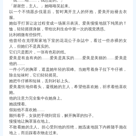
「谢谢您，主人。」她咯咯笑起来。
以一个不情愿步伐退后，暂时离开主人的怀抱，爱美开始褪去衣
服。
她似乎打算让这过程变成一场展示表演。爱美慢慢地脱下纯黑的Ｔ
恤，轻轻摇摆身躯，带给比利生命中第一次的视觉诱惑。
比利稍微有些惊愕。
他曾经在克理斯家地下室的花花公子杂誌中，看过一些赤裸的女
人，但她们不是真实的。
它们只是图片，一张有色彩的纸。
爱美是有血有肉的……爱美是真实的……爱美是美丽的……爱美是
他的……
一件小巧的胸罩，遮盖她年轻的双峰。当她弯着身子拉下牛仔裤，
除去短袜时，它们轻轻摇晃。
她把牛仔裤和短袜，丢到衬衫上头。
爱美羞怯地仰着头，凝视她的主人，希望他喜欢她，祈求着他喜欢
她。
他的注意力完全集中在她身上。
她战慄着。
假如他不喜欢她……
颤抖着手，女孩把手绕到背后，解开胸罩的扣子。
慢慢地让胸罩落在地上。
不敢看她的主人。担心受到他的拒绝，她迅速地脱下内裤随手抛在
地上，而后踩着衣物走过来。