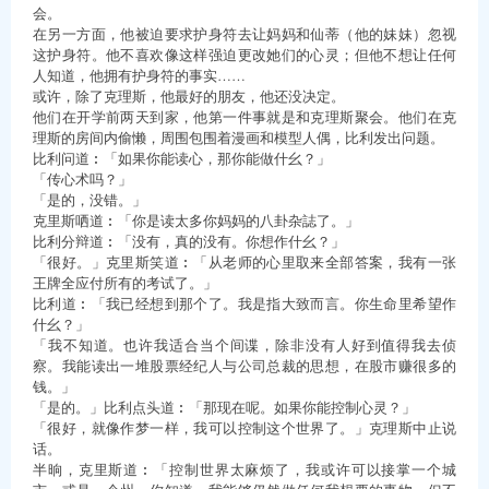
会。
在另一方面，他被迫要求护身符去让妈妈和仙蒂（他的妹妹）忽视
这护身符。他不喜欢像这样强迫更改她们的心灵；但他不想让任何
人知道，他拥有护身符的事实……
或许，除了克理斯，他最好的朋友，他还没决定。
他们在开学前两天到家，他第一件事就是和克理斯聚会。他们在克
理斯的房间内偷懒，周围包围着漫画和模型人偶，比利发出问题。
比利问道︰「如果你能读心，那你能做什幺？」
「传心术吗？」
「是的，没错。」
克里斯哂道︰「你是读太多你妈妈的八卦杂誌了。」
比利分辩道︰「没有，真的没有。你想作什幺？」
「很好。」克里斯笑道︰「从老师的心里取来全部答案，我有一张
王牌全应付所有的考试了。」
比利道︰「我已经想到那个了。我是指大致而言。你生命里希望作
什幺？」
「我不知道。也许我适合当个间谍，除非没有人好到值得我去侦
察。我能读出一堆股票经纪人与公司总裁的思想，在股市赚很多的
钱。」
「是的。」比利点头道︰「那现在呢。如果你能控制心灵？」
「很好，就像作梦一样，我可以控制这个世界了。」克理斯中止说
话。
半晌，克里斯道︰「控制世界太麻烦了，我或许可以接掌一个城