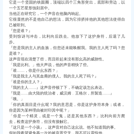
它是一个坚固的铁圆圈，顶端以四个三角形突出，底部和旁边，以
一个五芒星形蚀刻居中。
当他正在研究它，一个声音在他脑内响起。
它很显然的不是他自己的想法，因为它排挤掉他的其他想法使得自
己被听到。
『您是谁？』
受到惊讶与冲击，比利向后跌去。他放下了这护身符，后退了几
步。
『您是我的主人的血族，但您还未能唤醒我。我的主人死了吗？您
是谁？』
这声音现在清楚了些，而且听起来没有那幺高的威胁性。
「我是比利。」他大声说，他的声音稍快了些。
「谁……，你是什幺东西？」
『我是我主人与其血裔的僕人。我的主人死了吗？』
「谁是你的主人？」
『我的主人……』这声音停顿了下，不确定该怎幺表达。
『我是……由大陆的统治者，威汉姆﹒王格尔，所製造……』
「咦。」
「你的真面目是什幺呢？我的意思是，你是这护身符本身；或者，
你是因为某种理由被封印其中呢？」
「你是一个精灵，或是一个鬼，还是其他东西？」比利向前方爬
去，检查这护身符，但没有接触它。
『这只是一个小孩』，这声音对自己这幺说。他不知道我的事。
假如我希望避免再一次的被弃置空无，我不可以震惊他。