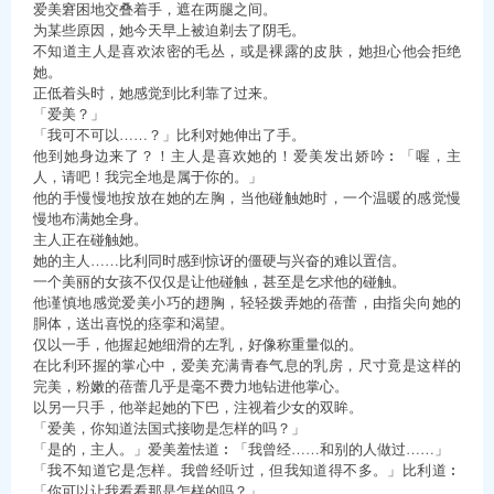
爱美窘困地交叠着手，遮在两腿之间。
为某些原因，她今天早上被迫剃去了阴毛。
不知道主人是喜欢浓密的毛丛，或是裸露的皮肤，她担心他会拒绝
她。
正低着头时，她感觉到比利靠了过来。
「爱美？」
「我可不可以……？」比利对她伸出了手。
他到她身边来了？！主人是喜欢她的！爱美发出娇吟︰「喔，主
人，请吧！我完全地是属于你的。」
他的手慢慢地按放在她的左胸，当他碰触她时，一个温暖的感觉慢
慢地布满她全身。
主人正在碰触她。
她的主人……比利同时感到惊讶的僵硬与兴奋的难以置信。
一个美丽的女孩不仅仅是让他碰触，甚至是乞求他的碰触。
他谨慎地感觉爱美小巧的趐胸，轻轻拨弄她的蓓蕾，由指尖向她的
胴体，送出喜悦的痉挛和渴望。
仅以一手，他握起她细滑的左乳，好像称重量似的。
在比利环握的掌心中，爱美充满青春气息的乳房，尺寸竟是这样的
完美，粉嫩的蓓蕾几乎是毫不费力地钻进他掌心。
以另一只手，他举起她的下巴，注视着少女的双眸。
「爱美，你知道法国式接吻是怎样的吗？」
「是的，主人。」爱美羞怯道︰「我曾经……和别的人做过……」
「我不知道它是怎样。我曾经听过，但我知道得不多。」比利道︰
「你可以让我看看那是怎样的吗？」