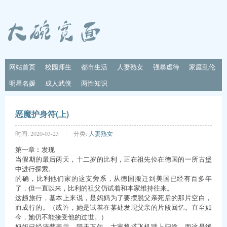
网站首页
校园师生
都市生活
人妻熟女
强暴虐待
家庭乱伦
明星名媛
成人武侠
两性知识
恶魔护身符(上)
时间:
2020-03-23
分类:
人妻熟女
第一章︰发现
当假期的最后两天，十二岁的比利，正在祖先位在德国的一所古堡
中进行探索。
的确，比利他们家的这支旁系，从德国搬迁到美国已经有百多年
了，但一直以来，比利的祖父仍试着和本家维持往来。
这趟旅行，基本上来说，是妈妈为了要摆脱父亲死后的那片空白，
而成行的。（或许，她是试着在某处发现父亲的片段回忆。直至如
今，她仍不能接受他的过世。）
妈妈已经清楚表示，隔天下午，大家将搭飞机踏上归途，而这是绝