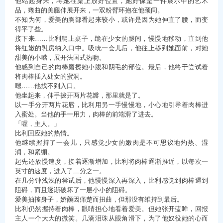
他站起身来，将她在桌上放好位置，她好像是一件展示中的艺术
品，蜷曲的美腿伸展开来，一双粉臂环抱在他颈间。
不知为何，爱美的胸部看起来较小，或许是因为她伸直了腰，而变
得平了些。
接下来……比利爬上桌子，跪在少女的腿间，慢慢地移动，直到他
将红嫩的乳房纳入口中。吸吮一会儿后，他往上移到她面前，对她
甜美的小嘴，展开法国式热吻。
他感到自己的肉棒磨擦她小腹和阴毛的部位。最后，他终于尝试着
将肉棒插入处女的蜜洞。
嗯……他找不到入口。
他坐起来，伸手拨开两片花瓣，那里就是了。
以一手分开两片花唇，比利用另一手慢慢地，小心地引导着肉棒进
入蜜处。当他的手一用力，肉棒的前端滑了进去。
「喔，主人。」
比利回应她的热情。
他继续握持了一会儿，只感觉少女的嫩肉是不可思议地灼热、湿
润，和紧绷。
起先还放慢速度，接着逐渐增加，比利将肉棒逐渐推近，以每次一
英寸的速度，进入了二分之一。
在几分钟浅浅的尝试后，他慢慢深入再深入，比利感觉到肉棒遇到
阻碍，而且逐渐破坏了一层小小的阻碍。
爱美抽搐身子，娇颜因痛楚而扭曲，但那没有维持到最后。
比利仍然握持着肉棒，眼睛担心地看着爱美。但她张开蓝眸，回报
主人一个大大的微笑。几滴泪珠从眼角滑下，为了他奴役她的心而