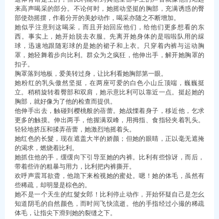
来高声喝采的部分。不论何时，她摇动坚挺的胸部，充满诱惑的臀
部使劲摇摆，作着分开的美妙动作，喝采亦随之不断增加。
她似乎注意到这喝采，而且开始回应他们，给他们更多想看的东
西。事实上，她开始脱去衣服。先离开她身体的是啦啦队用的綵
球，迅速地跟随彩球的是她的裙子和上衣。只穿着内裤与运动胸
罩，她轻舞着步向比利。群众为之疯狂，他伸出手，解开她胸罩的
扣子。
胸罩落到地板，爱美转过身，让比利看她胸部第一眼。
她粉红的乳头傲然坚挺，在两座可爱的白色小山丘顶端，巍巍挺
立。稍稍旋转着臀部和双肩，她示意比利可以靠近一点。挺起她的
胸部，就好像为了他的检查而提供。
他伸手出去，触碰到樱桃般的蓓蕾。她战慄着身子，移近他，乞求
更多的触摸。伸出两手，他握满双峰，用拇指、食指轻夹着乳头。
轻轻地挤压和揉弄蓓蕾，她激烈地摇着头。
她红色的长髮，现在遮盖大半的娇颜；但她的眼睛，正以毫无遮掩
的渴求，燃烧着比利。
她抓住他的手，缓缓向下引导至她的内裤。比利有些惊讶，而后，
带着些许的粗暴与用力，比利把内裤撕开。
欢呼声震耳欲聋，他跪下来检视她的蜜处。嗯！她的体毛，虽然有
些稀疏，却明显是棕色的。
她不是一个天生的红髮女郎！比利停止动作，开始怀疑自己是怎幺
知道阴毛的自然颜色，而时间飞快流逝。他的手指经过小撮的稀疏
体毛，让指尖下滑到她的裂缝之下。