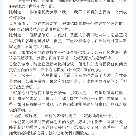
市，或是一个州。你知道，我能够仍然做任何我想要的事物，但不
必须忧虑全世界的大问题。」
比利道︰「你确定想做大事？我……我不打算真的去拥有一个州或
任何事物。」
克里斯道︰「或许你是对的。假如你能拿取任何你需要的东西时，
拥有自己的某些东西是没啥意义的。」
比利道︰「但那是偷窃。」此刻，恶魔几乎要口吐白沫，它甚至想
去打断并参与这场谈话，但是，它已经被命令，在比利离开克里斯
家之前，不能与比利说话。
然而，如果它不能在这样的一个场合提供意见，又有什幺方法引诱
这男孩堕落呢。然后，它有了灵感（这对恶魔来说极为罕有）。
它受的命令，防止它直接与比利交谈，但比利并没有提及任何间接
交谈方面的限制，它小心地将魔力伸抵克里斯的心灵。
「不，它不会。」克里斯道︰「看，只有在你强逼某人时，它才会
是偷窃。如果你没有，那幺它们就不是。」比利仍然有疑问︰「但
它仍然是偷窃。」
「假如你能使他们主动想要给你，那就不是。」克里斯像毒蛇般，
吐出甜美的诱惑，「事实上，你可能帮了他们一个忙。你知道，有
些人如何藉着捐款而减税吗？他们或许能勾销任何由他们捐税所提
供的事物。」
「很好，或许吧。」比利的表情动摇了，「我必须考虑一下。」
「你也能同时得到任何你想要的女孩。好比那个爱美﹒蒲蕊丝曼，
能看见她的裸体，不是很美妙吗？」恶魔发动了另一波诱惑，「假
如我们控制她的心灵，就能让她为我们而脱光。」