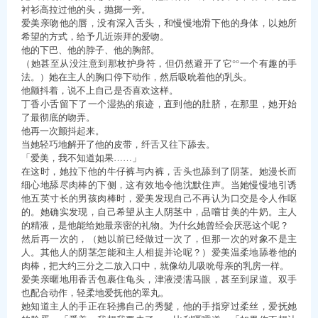
衬衫高拉过他的头，抛掷一旁。
爱美亲吻他的唇，没有深入舌头，和慢慢地滑下他的身体，以她所
希望的方式，给予几近崇拜的爱吻。
他的下巴、他的脖子、他的胸部。
（她甚至从没注意到那枚护身符，但仍然避开了它°°一个有趣的手
法。）她在主人的胸口停下动作，然后吸吮着他的乳头。
他颤抖着，说不上自己是否喜欢这样。
丁香小舌留下了一个湿热的痕迹，直到他的肚脐，在那里，她开始
了最彻底的吻弄。
他再一次颤抖起来。
当她轻巧地解开了他的皮带，纤舌又往下舔去。
「爱美，我不知道如果……」
在这时，她拉下他的牛仔裤与内裤，舌头也舔到了阴茎。她漫长而
细心地舔尽肉棒的下侧，这有效地令他沈默住声。当她慢慢地引诱
他五英寸长的男孩肉棒时，爱美发现自己不再认为口交是令人作呕
的。她确实发现，自己希望从主人阴茎中，品嚐甘美的牛奶。主人
的精液，是他能给她最亲密的礼物。为什幺她曾经会厌恶这个呢？
然后再一次的，（她以前已经做过一次了，但那一次的对象不是主
人。其他人的阴茎怎能和主人相提并论呢？）爱美温柔地舔卷他的
肉棒，把大约三分之二放入口中，就像幼儿吸吮母亲的乳房一样。
爱美亲暱地用香舌包裹住龟头，津液浸濡马眼，甚至到尿道。双手
也配合动作，轻柔地爱抚他的睪丸。
她知道主人的手正在轻拂自己的秀髮，他的手指穿过柔丝，爱抚她