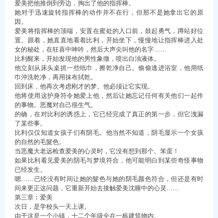
爱美把他推倒到旁边，掏出了他的指挥棒。
她对于迅速旋转指挥棒的动作并不在行，但那不是她拿出它的原
因。
爱美将指挥棒的顶端，安置在蜜处的入口前，鼓起勇气，蹲站好位
置。跟着，她直直地看着比利，开始坐下，慢慢地让指挥棒进入处
女的秘处，在狂喜中呻吟，然后大声尖叫他的名字……
比利醒来，开始发现他的男性象徵，喷出白浊液体。
他立刻从床头桌抓一些纸巾，擦乾净自己。偷偷逃进浴室，他用纸
巾沖洗乾净，再用抹布拭乾。
回到床，他再次考虑刚才的梦。他必须让它实现。
他将使用这护身符令她爱上他，然后让她忘记任何有关他们一起作
的事物。恶魔对自己很生气。
的确，在对比利的诱惑上，它已经完成了真正的第一步，但它洩漏
了某些事。
比利仅仅知道女孩子们有阴毛。他当然不知道，阴毛显示一个女孩
的自然的毛髮色。
当恶魔大老远检查爱美的心灵时，它没有想到那个。笨蛋！
如果比利看见爱美的阴毛与梦境符合，他可能明白到某些奇怪事物
已经发生。
嗯……已经没有时间让她的髮色与她的阴毛颜色符合，但还是有时
间来更正这问题，它重新开始去接触爱美沈睡中的心灵……
第三章︰爱美
次日，是学校头一天上课。
由于这是一个小镇，十二个年级全在一栋建筑物内。