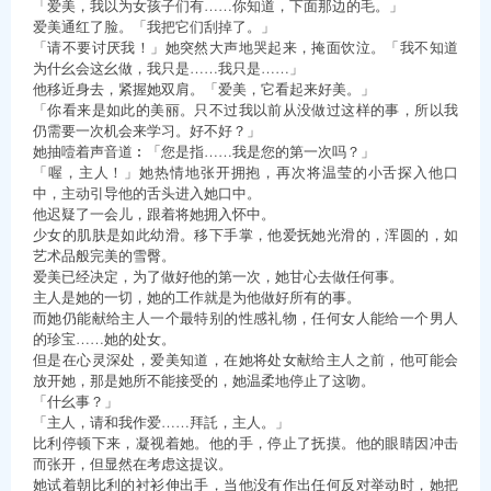
「爱美，我以为女孩子们有……你知道，下面那边的毛。」
爱美通红了脸。「我把它们刮掉了。」
「请不要讨厌我！」她突然大声地哭起来，掩面饮泣。「我不知道
为什幺会这幺做，我只是……我只是……」
他移近身去，紧握她双肩。「爱美，它看起来好美。」
「你看来是如此的美丽。只不过我以前从没做过这样的事，所以我
仍需要一次机会来学习。好不好？」
她抽噎着声音道︰「您是指……我是您的第一次吗？」
「喔，主人！」她热情地张开拥抱，再次将温莹的小舌探入他口
中，主动引导他的舌头进入她口中。
他迟疑了一会儿，跟着将她拥入怀中。
少女的肌肤是如此幼滑。移下手掌，他爱抚她光滑的，浑圆的，如
艺术品般完美的雪臀。
爱美已经决定，为了做好他的第一次，她甘心去做任何事。
主人是她的一切，她的工作就是为他做好所有的事。
而她仍能献给主人一个最特别的性感礼物，任何女人能给一个男人
的珍宝……她的处女。
但是在心灵深处，爱美知道，在她将处女献给主人之前，他可能会
放开她，那是她所不能接受的，她温柔地停止了这吻。
「什幺事？」
「主人，请和我作爱……拜託，主人。」
比利停顿下来，凝视着她。他的手，停止了抚摸。他的眼睛因冲击
而张开，但显然在考虑这提议。
她试着朝比利的衬衫伸出手，当他没有作出任何反对举动时，她把