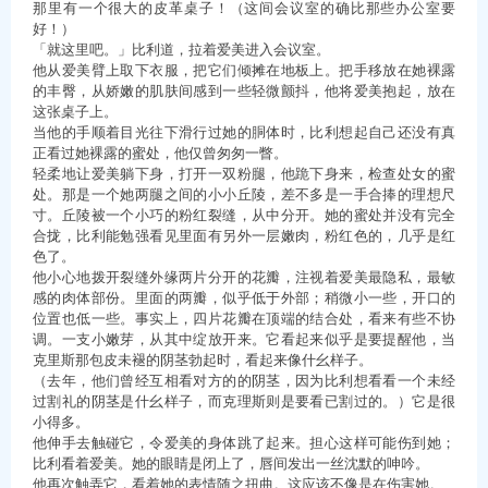
那里有一个很大的皮革桌子！（这间会议室的确比那些办公室要
好！）
「就这里吧。」比利道，拉着爱美进入会议室。
他从爱美臂上取下衣服，把它们倾摊在地板上。把手移放在她裸露
的丰臀，从娇嫩的肌肤间感到一些轻微颤抖，他将爱美抱起，放在
这张桌子上。
当他的手顺着目光往下滑行过她的胴体时，比利想起自己还没有真
正看过她裸露的蜜处，他仅曾匆匆一瞥。
轻柔地让爱美躺下身，打开一双粉腿，他跪下身来，检查处女的蜜
处。那是一个她两腿之间的小小丘陵，差不多是一手合捧的理想尺
寸。丘陵被一个小巧的粉红裂缝，从中分开。她的蜜处并没有完全
合拢，比利能勉强看见里面有另外一层嫩肉，粉红色的，几乎是红
色了。
他小心地拨开裂缝外缘两片分开的花瓣，注视着爱美最隐私，最敏
感的肉体部份。里面的两瓣，似乎低于外部；稍微小一些，开口的
位置也低一些。事实上，四片花瓣在顶端的结合处，看来有些不协
调。一支小嫩芽，从其中绽放开来。它看起来似乎是要提醒他，当
克里斯那包皮未褪的阴茎勃起时，看起来像什幺样子。
（去年，他们曾经互相看对方的的阴茎，因为比利想看看一个未经
过割礼的阴茎是什幺样子，而克理斯则是要看已割过的。）它是很
小得多。
他伸手去触碰它，令爱美的身体跳了起来。担心这样可能伤到她；
比利看着爱美。她的眼睛是闭上了，唇间发出一丝沈默的呻吟。
他再次触弄它，看着她的表情随之扭曲。这应该不像是在伤害她。