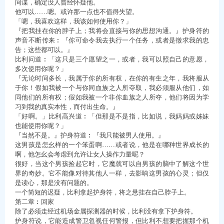
间谍，确定没人曾经怀疑他。
他可以……嗯。或许那一点也不值得失望。
「嗯，我喜欢这样，我该如何使用你？」
『把我挂在你的脖子上；我将会直接与你的思想沟通。』护身符的
声音不断传来︰『你可命令我去执行一个任务，或者是徵求我的忠
告；这些都可以。』
比利问道︰「这只是三个愿望之一，或者，我可以照自己的意愿，
多次使用你呢？」
『无论时间多长，我属于你的所有权，在你的有生之年，我将服从
于你！假如我被一个与你同血族之人所夺取，我必须服从他们，如
同他们的所有权；假如我被一个非你血族之人所夺，他们将因为学
习到我的真实本性，而付出生命。』
「好啊。」比利高兴道︰「但那是不是指，比如说，我妈妈或姊妹
也能使用你呢？」
『当然不是。』护身符道︰『我只能被男人使用。』
这男孩是怎幺样的一个笨蛋啊……或者说，他是在哪种世界成长的
啊，他怎幺会考虑到允许让女人操作力量呢？
很好，当这个男孩捡起它时，它魔就可以自男孩的脑中了解这个世
界的奇妙。它不能像对待其他人一样，去影响这男孩的心灵；但仅
是读心，那是没有问题的。
一个简短的迟疑，比利拿起护身符，将之悬挂在自己脖子上。
第二章︰回家
除了必须走经过机场金属探测器的时候，比利没有拿下护身符。
护身符说，它能造成警卫忽视任何警报，但比利不想要把握那个机