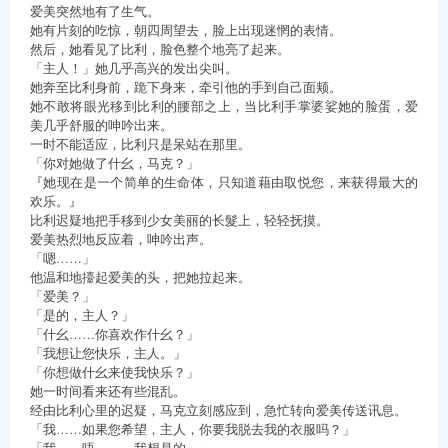
爱美突然地有了生气。
她有片刻的吃惊，朝四周望去，脸上出现迷惘的表情。
然后，她看见了比利，脸色整个地亮了起来。
「主人！」她几乎高兴的发出尖叫。
她奔至比利身前，跪下身来，牵引他的手到自己面颊。
她不敢将眼光移到比利的腰部之上，当比利手掌婆娑她的脸蛋，爱
美几乎舒服的呻吟出来。
一时不能适应，比利只是呆站在那里。
「你对她做了什幺，马克？」
『她现在是一个简单的生命体，只知道藉由取悦您，来获得最大的
欢乐。』
比利迟疑地把手移到少女美丽的长髮上，轻轻抚摸。
爱美热烈地反应着，呻吟出声。
「嗯……」
他温和地擡起爱美的头，把她拉起来。
「爱美？」
「是的，主人？」
「什幺……你喜欢作什幺？」
「我想让您快乐，主人。」
「你想做什幺来使我快乐？」
她一时间看来还有些混乱。
经由比利心里的迟疑，马克立刻感应到，急忙转向爱美传送讯息。
「我……如果您希望，主人，你要我脱去我的衣服吗？」
「我……唔……，我想是的。」