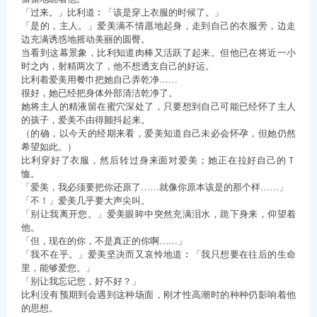
「过来。」比利道︰「该是穿上衣服的时候了。」
「是的，主人。」爱美满不情愿地起身，走到自己的衣服旁，边走
边充满诱惑地摇动美丽的圆臀。
当看到这幕景象，比利知道肉棒又活跃了起来。但他已在将近一小
时之内，射精两次了，他不想透支自己的好运。
比利着爱美用餐巾把她自己弄乾净……
很好，她已经把身体外部清洁乾净了。
她将主人的精液留在蜜穴深处了，只要想到自己可能已经怀了主人
的孩子，爱美不由得颤抖起来。
（的确，以今天的经期来看，爱美知道自己未必会怀孕，但她仍然
希望如此。）
比利穿好了衣服，然后转过身来面对爱美；她正在拉好自己的Ｔ
恤。
「爱美，我必须要把你还原了……就像你原本该是的那个样……」
「不！」爱美几乎要大声尖叫。
「别让我离开您。」爱美眼眸中突然充满泪水，跪下身来，仰望着
他。
「但，现在的你，不是真正的你啊……」
「我不在乎。」爱美坚决而又哀怜地道︰「我只想要在往后的生命
里，能够爱您。」
「别让我忘记您，好不好？」
比利没有预期到会遇到这种场面，刚才性高潮时的种种仍影响着他
的思想。