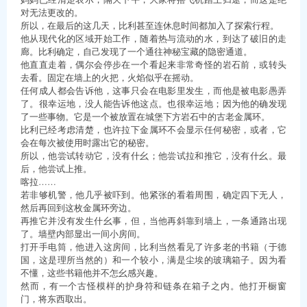
对无法更改的。
所以，在最后的这几天，比利甚至连休息时间都加入了探索行程。
他从现代化的区域开始工作，随着热与流动的水，到达了破旧的走
廊。比利确定，自己发现了一个通往神秘宝藏的隐密通道。
他直直走着，偶尔会停步在一个看起来非常奇怪的岩石前，或转头
去看。固定在墙上的火把，火焰似乎在摇动。
任何成人都会告诉他，这事只会在电影里发生，而他是被电影愚弄
了。很幸运地，没人能告诉他这点。也很幸运地；因为他的确发现
了一些事物。它是一个被放置在城堡下方岩石中的古老金属环。
比利已经考虑清楚，也许拉下金属环不会显示任何秘密，或者，它
会在每次被使用时露出它的秘密。
所以，他尝试转动它，没有什幺；他尝试拉和推它，没有什幺。最
后，他尝试上推。
喀拉……
若非够机警，他几乎被吓到。他紧张的看着周围，确定四下无人，
然后再回到这枚金属环旁边。
再推它并没有发生什幺事，但，当他再斜靠到墙上，一条通路出现
了。墙壁内部显出一间小房间。
打开手电筒，他进入这房间，比利当然看见了许多老的书籍（于德
国，这是理所当然的）和一个较小，满是尘埃的玻璃箱子。因为看
不懂，这些书籍他并不怎幺感兴趣。
然而，有一个古怪模样的护身符和链条在箱子之内。他打开橱窗
门，将东西取出。