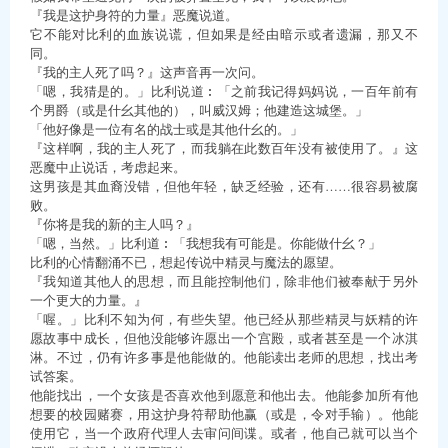
『我是这护身符的力量』恶魔说道。
它不能对比利的血族说谎，但如果是经由暗示或者遗漏，那又不
同。
『我的主人死了吗？』这声音再一次问。
「嗯，我猜是的。」比利说道︰「之前我记得妈妈说，一百年前有
个男爵（或是什幺其他的），叫威汉姆；他建造这城堡。」
「他好像是一位有名的战士或是其他什幺的。」
『这样啊，我的主人死了，而我躺在此数百年没有被使用了。』这
恶魔中止说话，考虑起来。
这男孩是其血裔没错，但他年轻，缺乏经验，还有……很容易被腐
败。
『你将是我的新的主人吗？』
「嗯，当然。」比利道︰「我想我有可能是。你能做什幺？」
比利的心情翻涌不已，想起传说中精灵与魔法的愿望。
『我知道其他人的思想，而且能控制他们，除非他们被奉献于另外
一个更大的力量。』
「喔。」比利不知为何，有些失望。他已经从那些精灵与妖精的许
愿故事中成长，但他没能够许愿出一个宫殿，或者甚至是一个冰淇
淋。不过，仍有许多事是他能做的。他能读出老师的思想，找出考
试答案。
他能找出，一个女孩是否喜欢他到愿意和他出去。他能参加所有他
想要的校园赌赛，用这护身符帮助他赢（或是，令对手输）。他能
使用它，当一个政府代理人去审问间谍。或者，他自己就可以当个