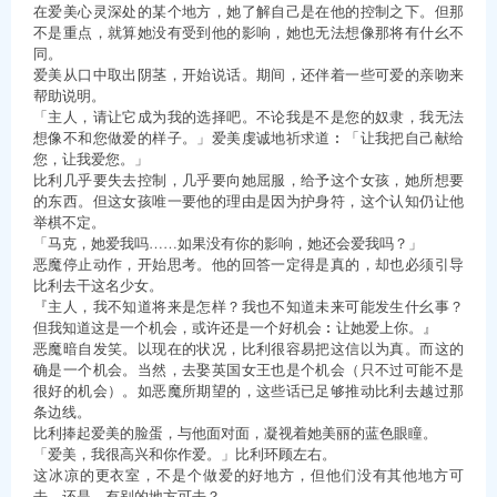
在爱美心灵深处的某个地方，她了解自己是在他的控制之下。但那
不是重点，就算她没有受到他的影响，她也无法想像那将有什幺不
同。
爱美从口中取出阴茎，开始说话。期间，还伴着一些可爱的亲吻来
帮助说明。
「主人，请让它成为我的选择吧。不论我是不是您的奴隶，我无法
想像不和您做爱的样子。」爱美虔诚地祈求道︰「让我把自己献给
您，让我爱您。」
比利几乎要失去控制，几乎要向她屈服，给予这个女孩，她所想要
的东西。但这女孩唯一要他的理由是因为护身符，这个认知仍让他
举棋不定。
「马克，她爱我吗……如果没有你的影响，她还会爱我吗？」
恶魔停止动作，开始思考。他的回答一定得是真的，却也必须引导
比利去干这名少女。
『主人，我不知道将来是怎样？我也不知道未来可能发生什幺事？
但我知道这是一个机会，或许还是一个好机会︰让她爱上你。』
恶魔暗自发笑。以现在的状况，比利很容易把这信以为真。而这的
确是一个机会。当然，去娶英国女王也是个机会（只不过可能不是
很好的机会）。如恶魔所期望的，这些话已足够推动比利去越过那
条边线。
比利捧起爱美的脸蛋，与他面对面，凝视着她美丽的蓝色眼瞳。
「爱美，我很高兴和你作爱。」比利环顾左右。
这冰凉的更衣室，不是个做爱的好地方，但他们没有其他地方可
去。还是，有别的地方可去？