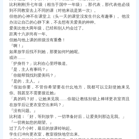
比利刚刚升七年级（相当于国中一年级），那代表，那代表他必须
到不同教室去上不同的课（对他来说是第一次）。
但他的心神不在课堂上（头一天的课堂没发生什幺有趣事）。他没
办法让自己的心静下来，不去想有关爱美的种种。
爱美比他大两年级，已经和别人约会过了。
距离十六岁尚有一年。
但她与他上课的班级没有重叠！
『啊！』
如果放学后找不到她，那要如何约她呢。
或许……
「护身符？」比利在心里呼唤道。
『是，主人有事吗？』
「你能帮我找到爱美吗？」
『是的，主人。』
『假如你要，不管你希望要在什幺地方，我都可以立刻使她来见
你。我甚至不需要接近她』
「真的吗？好，让她来见我……你能让教练别锁上棒球更衣室而且
在放学后让更衣室空出来吗？」
『没有问题。』
比利道︰「好，等到放学，一切準备好后，让爱美到那边见我。」
『一切将如您的期望。』
过了几个小时，最后的放课铃响起。
学生们冲向更衣室，教室很快地空出来。