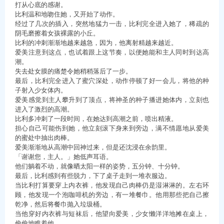
打从心底的感谢。
比利温和地吻住她，又开始了动作。
经过了几次的插入，突然地猛力一击，比利完全进入她了，稀疏的
阴毛磨擦着女孩裸露的小丘。
比利的冲刺渐渐地越来越急，因为，他离射精越来越近。
爱美注意到这点，也试着跟上这节奏，以便她能和主人同时到达高
潮。
失去处女膜的痛楚令她稍稍落后了一步。
最后，比利完全进入了蜜穴深处，动作停顿了好一会儿，将他的种
子射入少女体内。
爱美感觉到主人攀升到了顶点，将神圣的种子播进她体内，立刻也
进入了激烈的高潮。
比利多冲刺了一段时间，在她达到高潮之前，喷出精液。
担心自己可能伤到她，他立刻滚下身来到旁边，满不情愿地从爱美
的蜜处中抽出肉棒。
爱美渐渐地从高潮中回神过来，但是还沈浸在余韵里。
「谢谢您，主人。」她低声耳语。
他们躺着不动，就像晒太阳一样的姿势，五分钟、十分钟。
最后，比利感到有些脱力，下了桌子走到一堆衣服边。
当比利打算要穿上内衣裤，他发现自己肉棒仍是湿淋淋的。左右环
顾，他发现一个泡咖啡机的旁边，有一堆餐巾。他用那些把自己擦
乾净，然后将餐巾抛入垃圾桶。
当他穿好内衣裤与短袜后，他望向爱美，少女懒洋洋地摊在桌上，
偷偷地瞧着他。