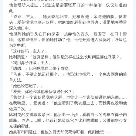
他曾经听人提过，知道这是需要张开口的一种接吻，仅仅知道如
此。
「遵命，主人。」她兴奋地回答。她移近他，亲吻他的脸。侧着
头，爱美慢慢地张开双唇，把两瓣红唇带到他唇边，温柔地将香舌
深入他口中。
他感到她的舌头在口内探索，挑弄他的舌头，包围它，在口中游
嘻。这有些怪异，但的确打动了他。当他开始进入状况时，呼吸也
为之中断。
「这样好吗，主人？」
比利讚道︰「这真是棒，但你是怎样在这幺长时间里屏住呼吸？」
「我用鼻子呼吸，主人。」
「嗯嗯。」比利感觉自己像个白癡。
「马克，不要让她记得那个。」他迅速地指示，一个免去困窘的简
单方法。
『她已经忘记了。』
「爱美，你还和其他家伙做过什幺？」
「我曾让一个家伙舔我的阴唇，也曾让一个家伙放进他的东西……
在我嘴里。」爱美道︰「他全喷到了我衣服上去，而我再也没和他
做第二次。」
比利突然变得非常紧张，他后退一小步，看着自己的肉棒在裤子内
膨胀。也许……嗯，他该让她吸吮它？比利的眼睛，又徘徊到少女
光裸的蜜处。
她虽有稍稍遮住，但他的目光却仍死命盯着，此刻他想……