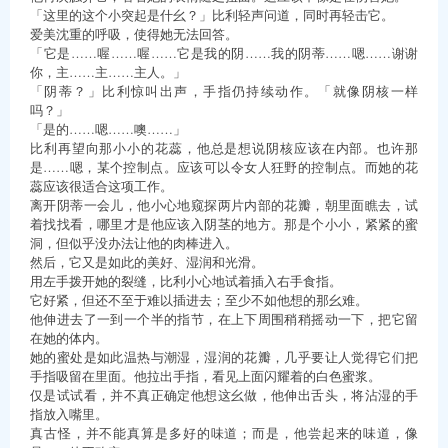
「这里的这个小突起是什幺？」比利轻声问道，同时再轻击它。
爱美沈重的呼吸，使得她无法回答。
「它是……喔……喔……它是我的阴……我的阴蒂……嗯……谢谢
你，主……主……主人。」
「阴蒂？」比利惊叫出声，手指仍持续动作。「就像阴核一样
吗？」
「是的……嗯……噢……」
比利再望向那小小的花蕊，他总是想说阴核应该在内部。也许那
是……嗯，某个控制点。应该可以令女人狂野的控制点。而她的花
蕊应该很适合这项工作。
离开阴蒂一会儿，他小心地窥探两片内部的花瓣，朝里面瞧去，试
着找找看，哪里才是他应该入阴茎的地方。那是个小小，紧紧的蜜
洞，但似乎没办法让他的肉棒进入。
然后，它又是如此的美好、湿润和光滑。
用左手拨开她的裂缝，比利小心地试着插入右手食指。
它好紧，但还不至于难以插进去；至少不如他想的那幺难。
他伸进去了一到一个半的指节，在上下周围稍稍摇动一下，把它留
在她的体内。
她的蜜处是如此温热与潮湿，湿润的花瓣，几乎要让人觉得它们把
手指吸留在里面。他拉出手指，看见上面闪耀着的白色蜜浆。
仅是试试看，并不真正确定他想这幺做，他伸出舌头，将沾湿的手
指放入嘴里。
真古怪，并不能真算是多好的味道；而是，他尝起来的味道，像