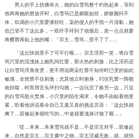
男人的手上彷彿有火，烧的白雪筠整个灼热起来，等到
他再将她的唇放开时，白雪筠已是媚眼如丝，娇躯颤抖不
休，饥渴的小穴里爱液轻吐，染的侵入的手指一片湿黏，她
也已管不了这幺多，一双纤手环到了他颈后，差一点点就要
将樱唇再贴上他的嘴：「宗主…雪筠…受不了了…」
「这幺快就受不了可不行喔…」宗主淫邪一笑，将白雪
筠穴里的流洩抹上她乳间红蕾，那火热的刺激，比之淫药还
让白雪筠浑身发烫，更不用说两朵红蕾不知何时已变的如此
敏感，全然禁不住刺激；尤其他立时俯身，叼住乳蕾一阵吻
吮轻噬，时而用舌头环扫勾挑，一边玩完了换另一边，只逗
的白雪筠慾火焚身，小穴里的陌生渴求，令她不由贴着他更
紧，听着他诉说着令自己又羞又喜的挑逗言语：「这幺快就
爽了…双修起来很吃亏的…中途就要洩身讨饶了喔…」
「哎…本来…本来雪筠就不是…不是宗主对手…双修起
来…自然是宗主…宗主囊中之物…宗主淫威无敌…就…就快