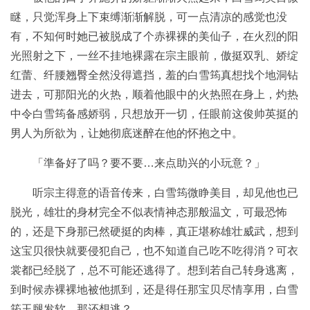
瞇，只觉浑身上下束缚渐渐解脱，可一点清凉的感觉也没
有，不知何时她已被脱成了个赤裸裸的美仙子，在火烈的阳
光照射之下，一丝不挂地裸露在宗主眼前，傲挺双乳、娇绽
红蕾、纤腰翘臀全然没得遮挡，羞的白雪筠真想找个地洞钻
进去，可那阳光的火热，顺着他眼中的火热照在身上，灼热
中令白雪筠备感娇弱，只想放开一切，任眼前这俊帅英挺的
男人为所欲为，让她彻底迷醉在他的怀抱之中。
「準备好了吗？要不要…来点助兴的小玩意？」
听宗主得意的语音传来，白雪筠微睁美目，却见他也已
脱光，雄壮的身材完全不似表情神态那般温文，可最恐怖
的，还是下身那已然硬挺的肉棒，真正堪称雄壮威武，想到
这宝贝很快就要侵犯自己，也不知道自己吃不吃得消？可衣
裳都已经脱了，总不可能还逃得了。想到若自己转身逃离，
到时候赤裸裸地被他抓到，还是得任那宝贝尽情享用，白雪
筠玉腿发软，那还想逃？