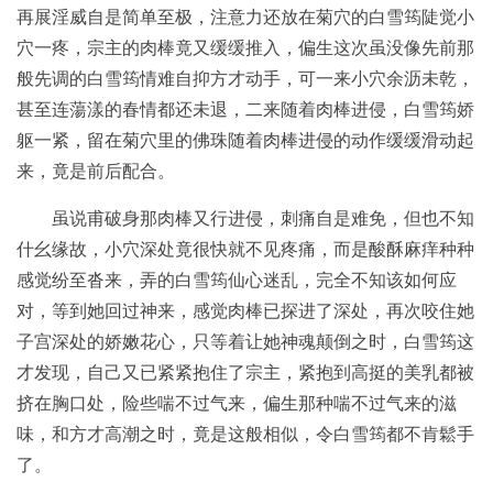
再展淫威自是简单至极，注意力还放在菊穴的白雪筠陡觉小
穴一疼，宗主的肉棒竟又缓缓推入，偏生这次虽没像先前那
般先调的白雪筠情难自抑方才动手，可一来小穴余沥未乾，
甚至连蕩漾的春情都还未退，二来随着肉棒进侵，白雪筠娇
躯一紧，留在菊穴里的佛珠随着肉棒进侵的动作缓缓滑动起
来，竟是前后配合。
虽说甫破身那肉棒又行进侵，刺痛自是难免，但也不知
什幺缘故，小穴深处竟很快就不见疼痛，而是酸酥麻痒种种
感觉纷至沓来，弄的白雪筠仙心迷乱，完全不知该如何应
对，等到她回过神来，感觉肉棒已探进了深处，再次咬住她
子宫深处的娇嫩花心，只等着让她神魂颠倒之时，白雪筠这
才发现，自己又已紧紧抱住了宗主，紧抱到高挺的美乳都被
挤在胸口处，险些喘不过气来，偏生那种喘不过气来的滋
味，和方才高潮之时，竟是这般相似，令白雪筠都不肯鬆手
了。