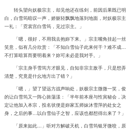
转头望向妖极宗主，却见他还在练剑，前因后果既已明
白，白雪筠暗叹一声，娇躯轻飘飘地落到地面，对妖极宗主
一礼：「霓裳宫白雪筠，见过宗主。」
「嗯，很好，不用我去抱妳下来。」宗主嘴角挂起一丝
笑意，似有几分欣赏：「不知白雪仙子此来何干？难不成…
不打算暗算而要明着来？妳可未必是我对手。」
「宗主身手雪筠方才眼见，自知非宗主敌手，只是想弄
清楚，究竟是什幺地方出了错？」
「嗯，」望了望远方战声响处，妖极宗主微微一笑，俊
的让白雪筠又一阵心旌蕩漾：「半年前本座与性寅秘会，决
定让他加入本宗，投名状便是妳家五师妹沐雪萍的处女之
身，之后的事…以白雪仙子之智，应该也都想得出来了？」
「原来如此…」听对方解破天机，白雪筠银牙微咬，原