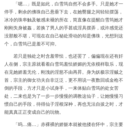
「嗯…」既是如此，白雪筠自然不会多手。只是她才一
停手，剩余的佛珠自己悬垂下去，在她臀腿之间轻轻摆荡，
冰冷的珠串触及敏感未褪的所在，简直像在提醒白雪筠她才
刚刚失身被姦，若换了男人的手甚或淫具摆弄，或许感觉还
没那般不堪，可现在在自己秘处滑动的却是佛珠，光想到这
个，白雪筠已是羞不可抑。
若只是独处之时含羞带怯，也还罢了，偏偏现在还有奸
人在侧，宗主原就看着白雪筠羞怯娇媚的无依模样取乐，现
在见她娇羞无伦，刚洩的淫慾不由再昇。身为妖极宗淫贼之
首，宗主的御女功夫自非泛泛，更不用说一夜数回或金枪不
倒的手段，方才只是小试身手，一来体贴白雪筠的处女苦
处，二来也是为了一步一步慢慢的调教这仙子，让她慢慢习
惯自己的手段，待得仙子淫根深种，再也无法自拔之时，才
能真真正正变成自己的玩物。
「呜…痛…」赤裸裸的娇躯本就被他搂在怀中，宗主要