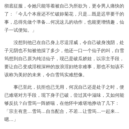
彻底征服，令她只能等着被自己为所欲为，更令男人痛快的
了：「今儿个本座还不忙破妳菊花，只是…既是迟早要干的
事，总得先做个準备…何况这儿的动作，也能更增情趣，仙
子一试便知。」
没想到他已在自己身上尽逞淫威，令自己破身洩阴，处
子元阴也不知被他採了多少，他还一口一个仙子的叫，白雪
筠想到自己原为纯洁仙子，现已是破瓜娇娃，以宗主手段，
要让自己变成淫根深种的放浪淫妇绝非难事，那也不知该不
该称为美好的未来，令白雪筠实难想像。
事已至此，抗拒也已无用，何况自己还是处子之时，便
已难堪对方手段，现下身子已破，尝过其中滋味，又如何能
够反抗？白雪筠一阵娇喘，在他怀中难堪地挣动了几下：
「宗主有意…雪筠…自当配合，不若…让雪筠…一起来…
嗯…」