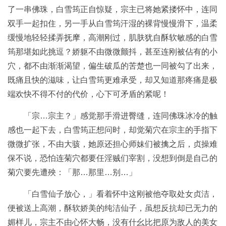
了一串佛珠，白雪筠正自惊疑，宗主已将她紧搂怀中，连同
双手一起扣住，另一手从白雪筠汗湿的裸背慢慢滑下，温柔
缓慢地轻轻揉弄抚摩，高潮刚过，肌肤犹自酥软敏感的白雪
筠那堪如此挑逗？娇躯不由微微颤抖，甚至连刚被佔有的小
穴，都不由渐渐渴望，偏生破瓜的苦楚也一同被勾了出来，
既痛且快的滋味，让白雪筠更难承受，却又知道那疼痛是极
端欢快不得不付的代价，心下可矛盾的紧呢！
「宗…宗主？」感觉那手滑进臀缝，连同佛珠冰冷的触
感也一起下去，白雪筠正想问时，却觉菊穴在宗主的手指下
微微扩张，不由大骇，她原还担心师妹们被擒之后，贞操难
保不说，恐怕连菊穴都要任淫贼们宰割，没想到倒是自己的
菊穴要先遭殃：「那…那里…别…」
「白雪仙子放心，」看着怀中这刚被他夺取处女贞洁，
便被送上高潮，酥软娇美的纯洁仙子，虽想反抗却已无力的
媚样儿，宗主不由心怀大畅，没有什幺比把原为敌人的美女