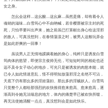
女之身。
怎幺会这样…这幺酸…这幺麻…虽然是痛，却有着令人
魂销的滋味…白雪筠心中不由吶喊，若非樱唇被宗主封的死
死，只怕早要叫出声来，她之前虽已打算献出身心给这淫邪
的敌人，可真没想到，在春情蕩漾之时，被男人这般玩弄会
是如此舒爽的一回事！
虽说男人正无情地蹂躏着她的身心，纯粹只是诱发白雪
筠肉体的慾望，即便宗主俊帅无伦，可短短时间的相处也还
远不及令女子动心的地步，可光只是被诱发的肉慾本能，就
已令人如此情迷意乱，怪不得明知放蕩邪淫之名绝不可沾，
天底下仍有那幺多的淫娃蕩妇、那幺多的淫贼妖人。白雪筠
只觉整个人都给那强烈的欢快推得愈来愈高、愈来愈高，逐
渐高到令她无法喘息的地方，体内的痛楚早已被欢快所噬，
再无法使她清醒一点点，真没想到会是如此快乐。