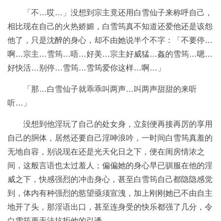
「不…哎…」没想到宗主竟还用白雪仙子来称呼自己，
相比现在自己的火热娇媚，白雪筠真不知道还爱他还是该怨
他了，只是沈醉的身心，却不由她说半个不字：「不要停…
啊…宗主…雪筠…唔…好美…宗主好威猛…姦的雪筠…嗯…
好快活…别停…雪筠…雪筠爱你这样…啊…」
「那…白雪仙子就乖乖叫两声…叫两声甜甜的来听
听…」
没想到他淫玩了自己的处女身，立刻便再接再厉的享用
自己的胴体，居然还要自己淫呻浪吟，一时间白雪筠真羞的
无地自容，别说现在还是光天化日之下，便在闺房情浓之
间，这般言语也太过羞人；偏偏她的身心早已驯服在他的淫
威之下，快感强烈的冲击身心，甚至白雪筠自己都隐隐感觉
到，体内有种强烈的慾望亟须宣洩，加上刚刚她已不由自主
地开了头，那淫语出口，甚至连身受的快乐都强了几分，令
白雪筠更无法抗拒他的引诱。