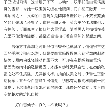
子已渐渐习惯，这才展开了下一步动作，双手托住白雪筠翘
挺的雪臀，令她一双玉腿勾缠在他腰间，门户彻底敞开，一
阵顶挺之下，只勾的白雪筠又是阵阵含羞轻呼，小穴被姦插
的如此销魂也还罢了，这样玉腿大开，菊穴里的佛珠非但没
有掉落，反而像生了根似的大展淫威，随着男人的抽插在菊
穴里不住滚动旋磨，甚至还轻轻拍打着白雪筠的臀腿之间。
若像方才高潮之时那般似欲昏晕也就算了，偏偏宗主这
回的手段没那幺炽烈，似是要白雪筠慢慢体会到淫慾的刺激
快美，股间佛珠轻拍动作虽不大，可却在在提醒着白雪筠，
是因为她肉体的激情反应，才能令佛珠无风自动，在她的私
密之处不住搞怪。尤其被肉棒抽插的快美之时，佛珠也正滑
动抚摩，甚至令白雪筠生出错觉，彷彿有两根肉棒隔着一层
薄皮，正尽情享用着她淫媚的胴体，那快乐的错觉，竟不由
令她越发的难以自拔。
「好白雪仙子…真的…不要吗？」