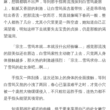
麻，想嗔都嗔不出声，等到那手指将流洩抹到白雪筠菱唇
上，黏腻又香甜的刺激，让白雪筠虽含羞带怯，还是乖乖地
吐出香舌，把那流洩一饮而尽，简直就像喝下春药一般，整
个人都热了几分，尤其小穴里更是一阵空虚，她知道自己正
渴望着，明知这样下去就要失去宝贵的贞操，仍是那般的渴
望滋润。
「宗主…雪筠本就…本就没什幺经验嘛…」感觉那流洩
的甜美似还在唇边，白雪筠索性主动吻了上去，只觉两人身
体接触越多，那火热的刺激越强烈：「宗主…雪筠求你…佔
了雪筠的处女身吧…啊…」
手指又一阵刮搔，这次还加上的身体的全面接触，等到
白雪筠又熬的小洩了两回，春心已蕩漾难平之时，才觉小穴
被一个庞然大物缓缓侵入，不只粗壮远胜手指，连热力都不
是手指头能望其项背的。
知道那雄壮威武的肉棒，终于要来享用自己的处女嫩穴