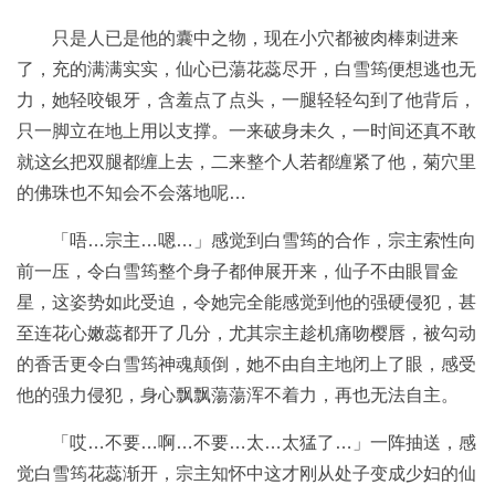
只是人已是他的囊中之物，现在小穴都被肉棒刺进来
了，充的满满实实，仙心已蕩花蕊尽开，白雪筠便想逃也无
力，她轻咬银牙，含羞点了点头，一腿轻轻勾到了他背后，
只一脚立在地上用以支撑。一来破身未久，一时间还真不敢
就这幺把双腿都缠上去，二来整个人若都缠紧了他，菊穴里
的佛珠也不知会不会落地呢…
「唔…宗主…嗯…」感觉到白雪筠的合作，宗主索性向
前一压，令白雪筠整个身子都伸展开来，仙子不由眼冒金
星，这姿势如此受迫，令她完全能感觉到他的强硬侵犯，甚
至连花心嫩蕊都开了几分，尤其宗主趁机痛吻樱唇，被勾动
的香舌更令白雪筠神魂颠倒，她不由自主地闭上了眼，感受
他的强力侵犯，身心飘飘蕩蕩浑不着力，再也无法自主。
「哎…不要…啊…不要…太…太猛了…」一阵抽送，感
觉白雪筠花蕊渐开，宗主知怀中这才刚从处子变成少妇的仙