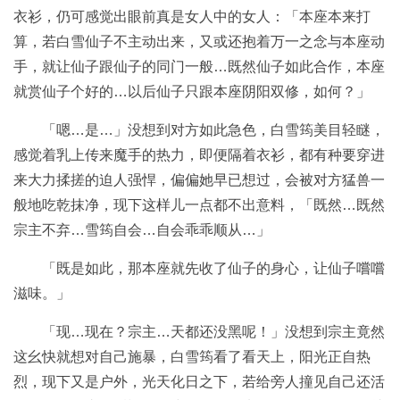
衣衫，仍可感觉出眼前真是女人中的女人：「本座本来打
算，若白雪仙子不主动出来，又或还抱着万一之念与本座动
手，就让仙子跟仙子的同门一般…既然仙子如此合作，本座
就赏仙子个好的…以后仙子只跟本座阴阳双修，如何？」
「嗯…是…」没想到对方如此急色，白雪筠美目轻瞇，
感觉着乳上传来魔手的热力，即便隔着衣衫，都有种要穿进
来大力揉搓的迫人强悍，偏偏她早已想过，会被对方猛兽一
般地吃乾抹净，现下这样儿一点都不出意料，「既然…既然
宗主不弃…雪筠自会…自会乖乖顺从…」
「既是如此，那本座就先收了仙子的身心，让仙子嚐嚐
滋味。」
「现…现在？宗主…天都还没黑呢！」没想到宗主竟然
这幺快就想对自己施暴，白雪筠看了看天上，阳光正自热
烈，现下又是户外，光天化日之下，若给旁人撞见自己还活