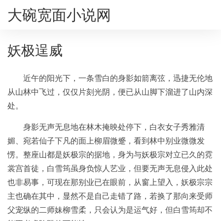
大碗宽面小说网
妖极逞威
近午的阳光下，一条雪白的身影如箭离弦，迅捷无伦地
从山林中飞过，仅仅片刻光阴，便已从山脚下溜进了山内深
处。
身影无声无息地在林木掩映处停下，白衣女子秀雅清
媚、宛若仙子下凡的面上柳眉微蹙，看到林中别业微微发
愣。整座山都是妖极宗的据地，身为与妖极宗对立已久的霓
裳宫首徒，白雪筠虽身负惊人艺业，但要无声无息侵入此处
也非易事，可现在那别业已在眼前，从窗上望入，妖极宗宗
主也确在其中，显然不是自己走错了路，若换了那向来受师
父宠纵的二师妹柳雪柔，只会认为是运气好，但白雪筠却不