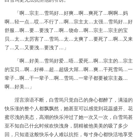
「啊…宗主…雪筠好…好爽…啊…爽死了…啊啊…妈
啊…轻一点…哎…不行了…啊…宗主太…太强…雪筠好…好
舒服…啊…要…要洩了…啊…饶命…啊…宗主…宗主的宝
贝…太…太厉害了…雪筠…太…太爽了…要死了…啊…又来
了…又…又要洩…要洩了…」
「啊…好美…雪筠好爱…唔…爱死…啊…宗主的…宗主
的宝贝…啊…好棒…超…超级大屌…啊…爽…干死雪筠…一
辈子…啊…干一辈子…啊…雪筠…一辈子都要被宗主姦…
啊…好美…」
淫言浪语不断，白雪筠只觉自己的身心都醉了，满溢的
快乐涨的整个人都飘飘然，她甚至可以感觉到花蕊盛开、花
蜜尽洩的美态，高潮的快乐沖过了她一次又一次，白雪筠甚
至不知自己什幺时候欢快洩身，阴精被他美美的吸了多少
回，只知道这般快乐令人难以抗拒，每寸身心都快活地享受