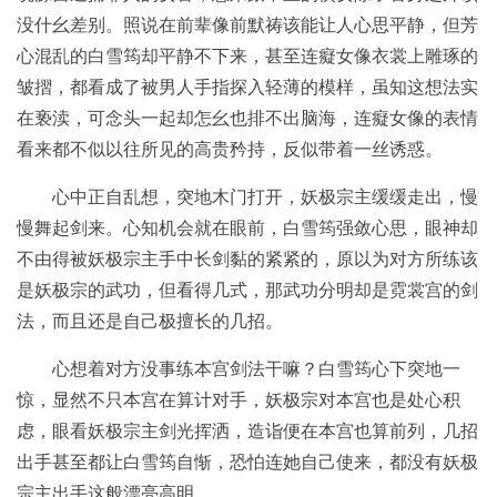
没什幺差别。照说在前辈像前默祷该能让人心思平静，但芳
心混乱的白雪筠却平静不下来，甚至连癡女像衣裳上雕琢的
皱摺，都看成了被男人手指探入轻薄的模样，虽知这想法实
在亵渎，可念头一起却怎幺也排不出脑海，连癡女像的表情
看来都不似以往所见的高贵矜持，反似带着一丝诱惑。
心中正自乱想，突地木门打开，妖极宗主缓缓走出，慢
慢舞起剑来。心知机会就在眼前，白雪筠强敛心思，眼神却
不由得被妖极宗主手中长剑黏的紧紧的，原以为对方所练该
是妖极宗的武功，但看得几式，那武功分明却是霓裳宫的剑
法，而且还是自己极擅长的几招。
心想着对方没事练本宫剑法干嘛？白雪筠心下突地一
惊，显然不只本宫在算计对手，妖极宗对本宫也是处心积
虑，眼看妖极宗主剑光挥洒，造诣便在本宫也算前列，几招
出手甚至都让白雪筠自惭，恐怕连她自己使来，都没有妖极
宗主出手这般漂亮高明。