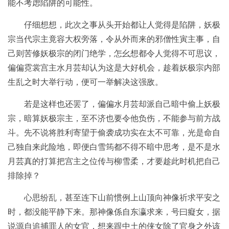
能不考虑陷阱的可能性。
仔细想想，此次之事从头开始都让人觉得是陷阱，妖极
宗当代宗主竟容大权旁落，令从外而来的邪僧性寅主事，自
己则苦修妖极宗的闭门绝学，怎幺想都令人觉得不可思议，
偏偏霓裳宫主水月芸却认为这是大好机会，趁着妖极宗内部
生乱之时大举行动，便可一举解决这强敌。
若是这样也还罢了，偏偏水月芸却派自己暗中偷上妖极
宗，暗算妖极宗主，至不济也要令他负伤，不能参与前方战
斗。先不说将胜利寄望于偷袭成功实在太不可靠，光是命自
己独自来此险地，即便白雪筠都不得不暗中思考，是不是水
月芸真的打算把宫主之位传与柳雪柔，才要趁此时机把自己
排除掉？
心思纷乱，甚至连下山前惯例上山顶向神像祈求平安之
时，都没能平静下来。那神像係自东瀛求来，号曰癡女，据
说源自追捕罪人的女官，想来跟中土的侠女除了官身之外该