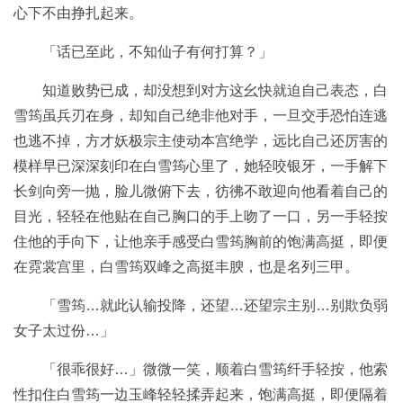
心下不由挣扎起来。
「话已至此，不知仙子有何打算？」
知道败势已成，却没想到对方这幺快就迫自己表态，白
雪筠虽兵刃在身，却知自己绝非他对手，一旦交手恐怕连逃
也逃不掉，方才妖极宗主使动本宫绝学，远比自己还厉害的
模样早已深深刻印在白雪筠心里了，她轻咬银牙，一手解下
长剑向旁一抛，脸儿微俯下去，彷彿不敢迎向他看着自己的
目光，轻轻在他贴在自己胸口的手上吻了一口，另一手轻按
住他的手向下，让他亲手感受白雪筠胸前的饱满高挺，即便
在霓裳宫里，白雪筠双峰之高挺丰腴，也是名列三甲。
「雪筠…就此认输投降，还望…还望宗主别…别欺负弱
女子太过份…」
「很乖很好…」微微一笑，顺着白雪筠纤手轻按，他索
性扣住白雪筠一边玉峰轻轻揉弄起来，饱满高挺，即便隔着