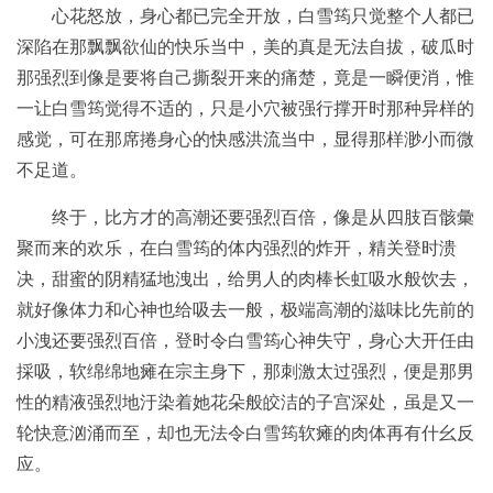
心花怒放，身心都已完全开放，白雪筠只觉整个人都已
深陷在那飘飘欲仙的快乐当中，美的真是无法自拔，破瓜时
那强烈到像是要将自己撕裂开来的痛楚，竟是一瞬便消，惟
一让白雪筠觉得不适的，只是小穴被强行撑开时那种异样的
感觉，可在那席捲身心的快感洪流当中，显得那样渺小而微
不足道。
终于，比方才的高潮还要强烈百倍，像是从四肢百骸彙
聚而来的欢乐，在白雪筠的体内强烈的炸开，精关登时溃
决，甜蜜的阴精猛地洩出，给男人的肉棒长虹吸水般饮去，
就好像体力和心神也给吸去一般，极端高潮的滋味比先前的
小洩还要强烈百倍，登时令白雪筠心神失守，身心大开任由
採吸，软绵绵地瘫在宗主身下，那刺激太过强烈，便是那男
性的精液强烈地汙染着她花朵般皎洁的子宫深处，虽是又一
轮快意汹涌而至，却也无法令白雪筠软瘫的肉体再有什幺反
应。