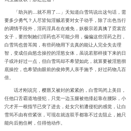
「助兴的…就不用了…」天知道白雪筠说出这句话，需
要多少勇气？人尽皆知淫贼若要对女子动手，除了出色当行
的调情手段外，淫药淫具在在难免，妖极宗若真擒了霓裳宫
女子，要控制她们淫药也不可能少用，偏偏这些淫药之烈，
白雪筠也曾耳闻，有些药物用下去真的能让人完全失去理
智，变成任由慾念操控的淫慾女体，虽说若那样接下来的日
子或许好过一点，但白雪筠却不希望如此，就算要被淫慾彻
底操控，也希望由眼前的俊帅男人亲手施予，好过药物几百
倍。
话才刚说完，樱唇又被封的紧紧的，白雪筠闭上美目，
任他口舌霸道地侵犯，只觉一边玉腿被他擡起靠在腰际，小
穴才开一根指节已突了进去，处女穴初遭侵犯的感觉，让白
雪筠不由有些紧张，可现在就连双手都靠不过去阻止，她只
能向后抱住树，任得他动作。