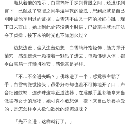
顺从着他的指示，白雪筠纤手探到臀股之间，还没移到
臀下，已触及了臀腿之间半湿半乾的流洩，想到那就是自己
刚刚被他享用过的证据，白雪筠不由又一阵的脸红心跳，现
下日未西山，她上到此处还没两个时辰，已被宗主就地正法
夺了贞操，接下来的时光也不知怎幺过？
边想边羞，偏又边羞边想，白雪筠纤指轻伸，勉力撑开
菊穴，感觉佛珠一颗接着一颗钻了进去，每颗佛珠入体，都
令白雪筠一阵颤抖难安，感觉甚是异样。
「不…不全进去吗？」佛珠进了一半，感觉宗主鬆了
手，白雪筠微微擡头，虽带好奇却也羞不可抑地开了口，声
音细如蚊蚋，连佛珠这等正道法器，在淫贼手里都能拿来当
做摆布女子的淫物，她可真不敢想像，接下来自己所要承受
的，是怎幺样令人欲仙欲死的淫媚滋味？
「先不全进，这样就行了。」