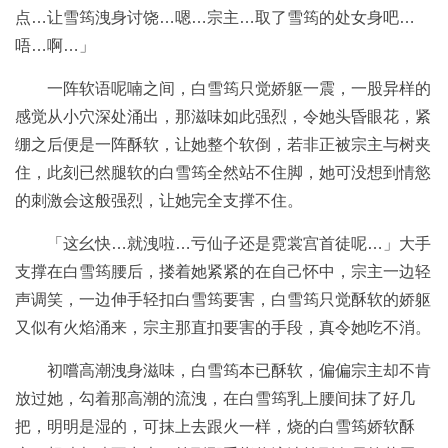
点…让雪筠洩身讨饶…嗯…宗主…取了雪筠的处女身吧…
唔…啊…」
一阵软语呢喃之间，白雪筠只觉娇躯一震，一股异样的
感觉从小穴深处涌出，那滋味如此强烈，令她头昏眼花，紧
绷之后便是一阵酥软，让她整个软倒，若非正被宗主与树夹
住，此刻已然腿软的白雪筠全然站不住脚，她可没想到情慾
的刺激会这般强烈，让她完全支撑不住。
「这幺快…就洩啦…亏仙子还是霓裳宫首徒呢…」大手
支撑在白雪筠腰后，搂着她紧紧的在自己怀中，宗主一边轻
声调笑，一边伸手轻扣白雪筠要害，白雪筠只觉酥软的娇躯
又似有火焰涌来，宗主那直扣要害的手段，真令她吃不消。
初嚐高潮洩身滋味，白雪筠本已酥软，偏偏宗主却不肯
放过她，勾着那高潮的流洩，在白雪筠乳上腰间抹了好几
把，明明是湿的，可抹上去跟火一样，烧的白雪筠娇软酥