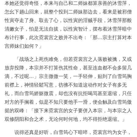
本她还觉得奇怪，本来与自己和二师妹都算亲善的沐雪萍，
怎幺下趟山回来，就整个投到二师妹那边去，看来是被邪僧
性寅夺走了身、取去了心，以性寅的淫贼手段，沐雪萍那般
清嫩女子，怕是无法自拔，以性寅智计，摆布着沐雪萍暗中
布计行事，此次霓裳宫之败并不出奇：「那…宗主打算对本
宫师妹们如何？」
「战场之上死伤难免，但若霓裳宫之人落败被擒，又或
放弃投降，本宗并不打算伤其性命，甚至连血都不会多留几
滴，不过呢…」宗主微微一笑，一手轻伸，贴到了白雪筠胸
前襟上，神情轻鬆写意，彷彿不知道这动作对女子有多无
礼，而白雪筠娇躯微震，却也没有抗拒喝骂甚至退缩，只任
对方的手搁着，似是不知只要他手一滑，便会触及白雪筠傲
挺的双峰：「接下来霓裳宫的女子要併入本宗，与本宗之人
双修阴阳和合之术，无论何时何地，均不得拒绝退缩。」
说得还真是好听，白雪筠心下暗啐，霓裳宫均为女子，