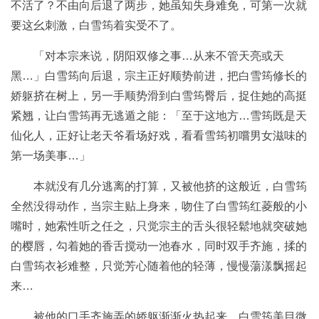
不活了？不由向后退了两步，她虽知失身难免，可第一次就
要这幺刺激，白雪筠着实受不了。
「对本宗来说，阴阳双修之事…从来不管天亮或天
黑…」白雪筠向后退，宗主正好顺势前进，把白雪筠修长的
娇躯挤在树上，另一手顺势滑到白雪筠臀后，捉住她的高挺
紧翘，让白雪筠再无逃遁之能：「至于这地方…雪筠既是天
仙化人，正好让老天爷看场好戏，看看雪筠初嚐男女滋味的
第一场美事…」
本就没有几分逃离的打算，又被他挤的这般近，白雪筠
全然没得动作，当宗主贴上身来，吻住了白雪筠红菱般的小
嘴时，她索性听之任之，只觉宗主的舌头很轻鬆地就突破她
的樱唇，勾着她的香舌搅动一池春水，同时双手齐施，揉的
白雪筠衣衫难整，只觉芳心随着他的轻薄，慢慢蕩漾飘摇起
来…
被他的口手齐施弄的娇躯渐渐火热起来，白雪筠美目微