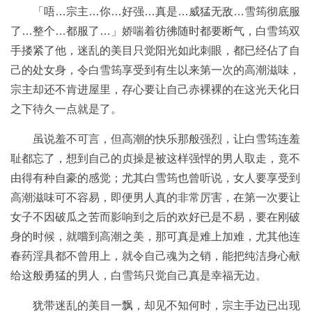
「唔…宗主…你…好强…真是…威猛无敌…雪筠彻底服
了…整个…都服了…」娇喘着彷彿随时都要断气，白雪筠双
手搂紧了他，迷乱的美目只觉阳光如此刺眼，都已经佔了自
己的处女身，令白雪筠享受到有生以来第一次的高潮滋味，
宗主却还不肯进屋里，存心要让自己赤裸裸的在这光天化日
之下待久一点就是了。
虽说羞不可言，但高潮的快乐那般强烈，让白雪筠连羞
耻都忘了，想到自己的贞操是被这样强悍的男人取走，竟不
由得有种自豪的感觉；尤其白雪筠也曾听说，女人要享受到
高潮滋味可不容易，即便男人真的非常厉害，在第一次要让
女子不因破瓜之苦而影响到之后的欢好已是不易，要在刚破
身的时候，就嚐到高潮之美，那可真是难上加难，尤其他连
春药淫具都不曾用上，就令自己魂为之销，能把纯洁身心献
给这般勇猛的男人，白雪筠只觉自己真是幸福无边。
犹带迷乱的美目一飘，却见不知何时，宗主手边已出现