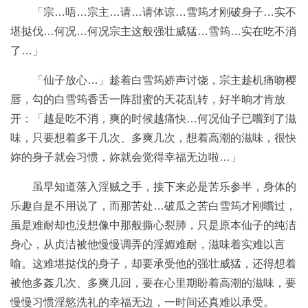
「宗…唔…宗主…请…请体谅…雪筠才刚破身子…实不
堪挞伐…何况…何况宗主这般强壮威猛…雪筠…实在吃不消
了…」
「仙子放心…」趁着白雪筠娇声讨饶，宗主趁机痛吻樱
唇，勾的白雪筠香舌一阵甜蜜的天花乱转，好半晌才肯放
开：「越是吃不消，爽的时候越痛快…何况仙子已嚐到了滋
味，只要想着多干几次、多爽几次，想着高潮的滋味，很快
妳的身子就会习惯，妳就会觉得幸福无边啦…」
虽早知道落入淫贼之手，接下来必是苦乐参半，身体的
乐趣自是不用说了，而那苦处…破瓜之苦白雪筠才刚嚐过，
虽是难耐却也没想像中那般撕心裂肺，只是原本仙子的纯洁
身心，从贞洁被他慢慢调弄的淫媚难耐，滋味着实难以言
喻。这难堪挞伐的身子，却要承受他的强壮威猛，还得想着
被他多姦几次、多爽几回，要在心里期盼着高潮的滋味，要
慢慢习惯淫慾洗礼的幸福无边，一时间还真难以承受。