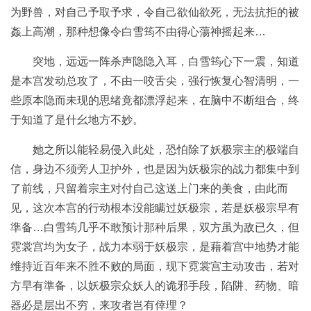
为野兽，对自己予取予求，令自己欲仙欲死，无法抗拒的被
姦上高潮，那种想像令白雪筠不由得心蕩神摇起来…
突地，远远一阵杀声隐隐入耳，白雪筠心下一震，知道
是本宫发动总攻了，不由一咬舌尖，强行恢复心智清明，一
些原本隐而未现的思绪竟都漂浮起来，在脑中不断组合，终
于知道了是什幺地方不妙。
她之所以能轻易侵入此处，恐怕除了妖极宗主的极端自
信，身边不须旁人卫护外，也是因为妖极宗的战力都集中到
了前线，只留着宗主对付自己这送上门来的美食，由此而
见，这次本宫的行动根本没能瞒过妖极宗，若是妖极宗早有
準备…白雪筠几乎不敢预计那种后果，双方虽为敌已久，但
霓裳宫均为女子，战力本弱于妖极宗，是藉着宫中地势才能
维持近百年来不胜不败的局面，现下霓裳宫主动攻击，若对
方早有準备，以妖极宗众妖人的诡邪手段，陷阱、药物、暗
器必是层出不穷，来攻者岂有倖理？