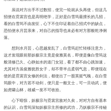
虽说对方出手不过数招，使完一轮就从头再使，但这几
招便在霓裳宫也是高明绝学，正好是白雪筠最擅长的几招，
看的白雪筠不由发怔，心下不住印证着自己招式中的缺点，
恐怕便水月芸亲来，对自己的指导也未必有对方那般乾净俐
落。
想到水月芸，心思越发乱了，白雪筠赶忙转移注意力，
这才发现眼前那妖极宗主竟是俊雅莫名，即便是像白雪筠这
般清修已久、心静如水的道门女冠，看了都不由心跳加速，
尤其对方虽俊雅犹胜女子，却不带半点柔弱气息，即便现在
使的是霓裳宫女修的剑法，都使出了一股英挺气魄，在白雪
筠眼中，对方若不动剑，便只是一般文士，可一旦动武，便
如虎啸山林，雄威一发不可收拾。
心下暗惊，妖极宗与霓裳宫敌对久矣，对对方自有基本
的认识，白雪筠深知妖极宗主所修的武功，乃妖极宗不传秘