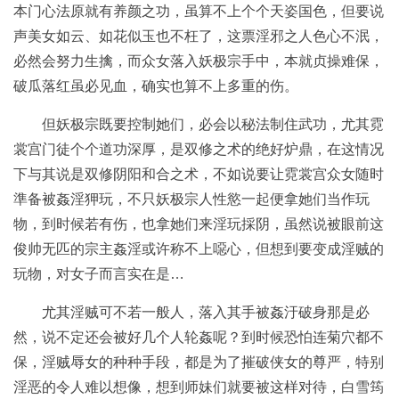
本门心法原就有养颜之功，虽算不上个个天姿国色，但要说
声美女如云、如花似玉也不枉了，这票淫邪之人色心不泯，
必然会努力生擒，而众女落入妖极宗手中，本就贞操难保，
破瓜落红虽必见血，确实也算不上多重的伤。
但妖极宗既要控制她们，必会以秘法制住武功，尤其霓
裳宫门徒个个道功深厚，是双修之术的绝好炉鼎，在这情况
下与其说是双修阴阳和合之术，不如说要让霓裳宫众女随时
準备被姦淫狎玩，不只妖极宗人性慾一起便拿她们当作玩
物，到时候若有伤，也拿她们来淫玩採阴，虽然说被眼前这
俊帅无匹的宗主姦淫或许称不上噁心，但想到要变成淫贼的
玩物，对女子而言实在是…
尤其淫贼可不若一般人，落入其手被姦汙破身那是必
然，说不定还会被好几个人轮姦呢？到时候恐怕连菊穴都不
保，淫贼辱女的种种手段，都是为了摧破侠女的尊严，特别
淫恶的令人难以想像，想到师妹们就要被这样对待，白雪筠