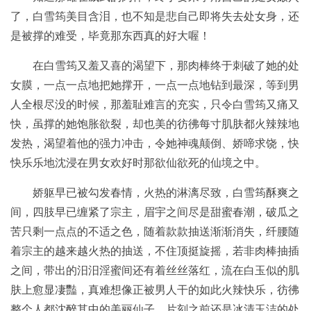
了，白雪筠美目含泪，也不知是悲自己即将失去处女身，还
是被撑的难受，毕竟那东西真的好大喔！
在白雪筠又羞又喜的渴望下，那肉棒终于刺破了她的处
女膜，一点一点地把她撑开，一点一点地钻到最深，等到男
人全根尽没的时候，那羞耻难言的充实，只令白雪筠又痛又
快，虽撑的她饱胀欲裂，却也美的彷彿每寸肌肤都火辣辣地
发热，渴望着他的强力冲击，令她神魂颠倒、娇啼求饶，快
快乐乐地沈浸在男女欢好时那欲仙欲死的仙境之中。
娇躯早已被勾发春情，火热的淋漓尽致，白雪筠酥爽之
间，四肢早已缠紧了宗主，眉宇之间尽是甜蜜春潮，破瓜之
苦只剩一点点的不适之色，随着款款抽送渐渐消失，纤腰随
着宗主的越来越火热的抽送，不住顶挺旋摇，若非肉棒抽插
之间，带出的汨汨淫蜜间还有着丝丝落红，流在白玉似的肌
肤上愈显凄豔，真难想像正被男人干的如此火辣快乐，彷彿
整个人都沈醉其中的美丽仙子，片刻之前还是冰清玉洁的处