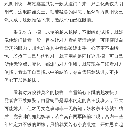
式阴阳诀，与霓裳宫武功一般从道门而来，只是化两仪为阴
阳气，这般静如文士、动若猛兽的风範，显然对方阴阳诀已
然大成，这般推估下来，激战恐怕已在眼前。
眼见对方一招一式使的越来越慢，不似练剑试招，就好
像使给门徒看一般，旨在让对方看的清清楚楚，可即便以白
雪筠的眼力，却也难在其中看出破绽出手，心下更不由暗
惊，若换了自己与他敌对，就算用的是同样这几招，可自己
所使无论威力变化，都难与对方争锋，就算现在仔细看对方
使招，看出了自己招式中的缺陷，令白雪筠剑法进步不少，
但心下却是越怯…
看着对方俊雅莫名的模样，白雪筠心下跳的越发快了，
霓裳宫不禁嫁娶，白雪筠虽是原本内定的宫主接班人，不大
可能嫁人，但对男女之事却非一无所知，妖极宗主练就神功
后，竟俊帅的如此妖孽，若当真在两军阵前出现，宫内一些
年轻定力不够的师妹，只怕就要芳心小鹿乱撞，开始思春起