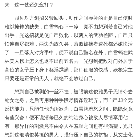
来，这一仗还怎幺打？
眼见对方剑招又转回头，动作之间弥补的正是自己使时
难以掩饰的缺失，白雪筠心下一凉，竟不由想到若自己对他
出手，光这招就足使自己败北，以两人的武功差距，自己只
怕连自尽都难，两边为敌久矣，落败被擒者速死都还嫌快活
了，一旦落入对方手中，便不说自己豔名在外，白雪筠在武
林美人榜上怎幺也退不出前五名去，光想到把敌对门外居于
高位的女子压下身下姦淫蹂躏，那种征服的快感，妖极宗主
只要还是正常的男人，就绝不会放过自己。
想到自己被剥的一丝不挂，被眼前这俊雅男子无情夺去
处女之身，之后再用种种手段尽情姦淫玩弄，而自己却全无
反抗能力，只能任他为所欲为，白雪筠羞怒之间，隐隐然竟
有些兴奋！便不说清修已久的纯洁身心被敌人尽情享用佔
有，那异样的刺激竟不由令人在羞耻之间也有些渴望，光只
想到这般清俊英挺的男人，强行压下自己的抗拒，从文士化