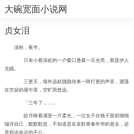
大碗宽面小说网
贞女泪
清秋，夜半。
只有小巷深处的一户窗口透着一豆光亮，那是伊人
无眠。
三更天，墙外远处隐隐传来一阵打更的声音，迴荡
在空寂的屋中里，空旷而悠远。
「三年了……」
皎月映着满室一片柔光，一位女子在镜子面前细细
端详自己，默默歎息，不知道是在哀歎青春年华的老去，还
是怨这命运的不公。