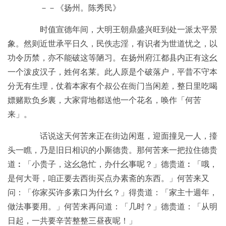
－－《扬州。陈秀民》
时值宣德年间，大明王朝鼎盛兴旺到处一派太平景
象。然则近世承平日久，民佚志淫，有识者为世道忧之，以
功令历禁，亦不能破这等陋习。在扬州府江都县内正有这幺
一个泼皮汉子，姓何名莱。此人原是个破落户，平昔不守本
分无有生理，仗着本家有个叔公在衙门当闲差，整日里吃喝
嫖赌欺负乡裏，大家背地都送他一个花名，唤作「何苦
来」。
话说这天何苦来正在街边闲逛，迎面撞见一人，擡
头一瞧，乃是旧日相识的小厮德贵。那何苦来一把拉住德贵
道︰「小贵子，这幺急忙，办什幺事呢？」德贵道︰「哦，
是何大哥，咱正要去西街买点办素斋的东西。」何苦来又
问：「你家买许多素口为什幺？」得贵道：「家主十週年，
做法事要用。」何苦来再问道：「几时？」德贵道：「从明
日起，一共要辛苦整整三昼夜呢！」