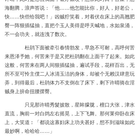
海翻腾，浪声答说：「他……他怎能比你，好人，好老公，
快……快些给我吧！」凶贼狞笑着，对着伏在床上的高翘肥
臀一阵狠插猛抽，直把个玉人美得是呼天喊地，水如泉涌，
不一会功夫，就连洩了数次。
杜鹃下面被牵引春情勃发，早急不可耐，高呼何苦
来恩泽予她，何苦来于是又把杜鹃翻在上面干了起来。如此
这般，何苦来在两人间狠插猛抽，遍试手段，花样百出，无
所不至可怜主僕二人冰清玉洁的身体，却被个无赖汉肆意玩
弄，到得最后，杜鹃体力不支倒在了床下，剩下许晴骑在淫
贼身上拚命扭腰摆臀。
只见那许晴秀髮披散，星眸朦胧，檀口大张，津水
直流，胸前一对白鸽左右摇晃，上下飞舞。那何莱仰卧在床
上，大笑道︰「都说这寡妇床上功夫甚好，想不到滋味如此
最妙啊，哈哈哈……」