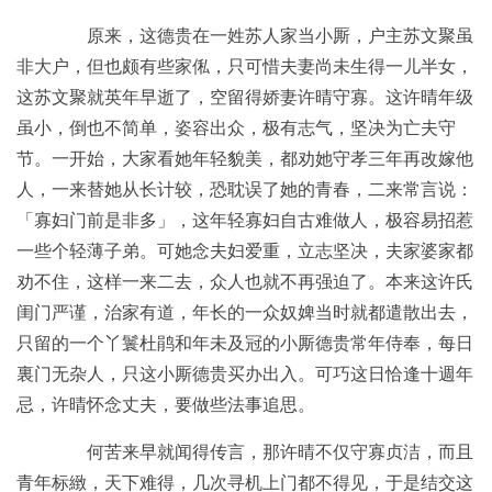
原来，这德贵在一姓苏人家当小厮，户主苏文聚虽
非大户，但也颇有些家俬，只可惜夫妻尚未生得一儿半女，
这苏文聚就英年早逝了，空留得娇妻许晴守寡。这许晴年级
虽小，倒也不简单，姿容出众，极有志气，坚决为亡夫守
节。一开始，大家看她年轻貌美，都劝她守孝三年再改嫁他
人，一来替她从长计较，恐耽误了她的青春，二来常言说：
「寡妇门前是非多」，这年轻寡妇自古难做人，极容易招惹
一些个轻薄子弟。可她念夫妇爱重，立志坚决，夫家婆家都
劝不住，这样一来二去，众人也就不再强迫了。本来这许氏
闺门严谨，治家有道，年长的一众奴婢当时就都遣散出去，
只留的一个丫鬟杜鹃和年未及冠的小厮德贵常年侍奉，每日
裏门无杂人，只这小厮德贵买办出入。可巧这日恰逢十週年
忌，许晴怀念丈夫，要做些法事追思。
何苦来早就闻得传言，那许晴不仅守寡贞洁，而且
青年标緻，天下难得，几次寻机上门都不得见，于是结交这