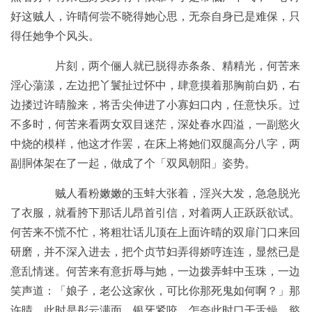
好这贼人，许晴何尝不晓得她心思，无奈自身已是难保，只
得任她争个风头。
片刻，两个俪人就已脱得赤条条、精精光，何苦来
淫心蕩漾，左边把丫鬟扯过怀中，肆意摸着那胸前白奶，右
边搂过许晴脸来，将舌尖伸进了小寡妇口内，任意快乐。过
不多时，何苦来看两女双目迷茫，深处春水四溢，一副慾火
中烧的模样，他这才作罢，在床上将她们双腿高分八字，两
副胴体架在了一起，做成了个「双凤朝阳」姿势。
贼人看粉嫩嫩的玉蚌大张着，淫兴大发，急急脱光
了衣服，就看胯下那话儿昂首引信，对着两人正跃跃欲试。
何苦来不慌不忙，将粗壮话儿顶在上面许晴的双扉门口来回
研磨，并不深入进去，把个贞节妇弄得娇哼连连，显然已是
意乱情迷。何苦来有意折辱与她，一边拨弄蚌中玉珠，一边
笑声道：「娘子，老公这家伙，可比你那死鬼如何啊？」那
许晴，此时是彤云满面，银牙紧咬，怎奈此时口干舌燥，慾