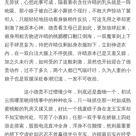
无异状，心想此事可成，隔着亵衣含住许晴的乳头就是一阵
吮吸。那小娘子被自己家小厮抓个现行，不敢大声惊动丫鬟
邻人，只能轻轻地扭动着身躯稍作反抗，可这无用之举却更
刺激了她原本心神。德贵看主母已是如此，更加放肆起来，
俯身用粗舌吻进许晴的桃腮樱口翻江倒海，一双魔掌则上下
起手肆意妄为，待把许晴仅剩贴身衣服卸下，立刻伸进衣
内，在一双白洁大腿上不停抚摸。许晴原本已是又羞又臊，
加之久未行房，如何受的了这般刺激，居然也开始迎合了德
贵动作，过不了多久，两个人都已气喘吁吁，久为人妻的小
娘子也是双腿深处春潮氾滥，一发不可收拾。
这小德贵不过懵懂少年，到底还是蠢物一个，初试
云雨哪里晓得情事中的种种欢乐，只一味抓住那一对如成熟
蜜桃般的乳房又揉又搓，好比一个残废瞎子身在龙王宝库却
不知宝物何处。可苦了小寡妇，任那一双手掌在娇躯上四处
游走摸索，股股电流直冲全身，浑身不住颤慄，然则最重要
的脐下空虚处却迟迟不曾赢得半分充实。许晴最后实在经受