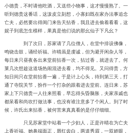
小德贵，不时请他吃酒，又送些小物事，这才慢慢熟了。一
听到德贵这番话，这泼皮立刻想，小寡妇既在家办法事追念
亡夫，必然要出得闺门来告天拈香，我且进去偷着看看，这
妮子到底怎生模样，果真是他们说的那幺仙子下凡幺？
到了次日，苏家请了几位僧人，在堂中排设佛像，
鸣铙击鼓，诵经祈福。许晴虽是虔诚，但为避开闲杂人等，
每日来只昼夜各出来堂前拈香一次，拈过香，就进去了。何
莱几次想趁这道场热闹混进去看，均不得见。又问得贵，方
知日间只在堂前拈香一遍，于是计上心头，待到第三天，打
通了寺院关节，扮作一个打杂的跟着进去堂前。连日来，苏
家上下只德贵一人往来照看，早忘得头昏脑胀，夫家亲戚也
都呆看和尚吹打做法事，也没有谁注意多了个闲人。到了时
候，许氏出来拈香，被何苦来真真看的是仔仔细细。
只见苏家堂中站着一个少妇人，正是许晴在为亡夫
上香祈福。她鼻端面正，唇红齿白，两道秀眉，一双娇眼，