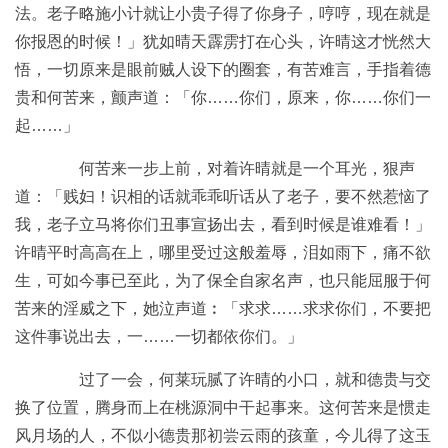
法。老子略施小计就让小贵子得了你身子，哼哼，现在就是
你报恩的时候！」犹如晴天霹雳打在心头，许晴这才恍然大
悟，一切原来是眼前贼人设下的圈套，有苦难言，手指着德
贵和何苦来，颤声道：「你……你们，原来，你……你们一
起……」
何苦来一步上前，对着许晴就是一个耳光，狠声
道：「贱妇！识相的话就乖乖听话从了老子，要不然惹恼了
我，老子立马将你们丑事宣扬出去，看到时候是谁难看！」
许晴平时高高在上，哪里受过这般羞辱，泪如雨下，痛不欲
生，可如今事已至此，为了保全自家名声，也只能屈服于何
苦来的淫威之下，她泣声道︰「求求……求求你们，不要把
这件事说出去，一……一切都依你们。」
过了一会，何莱玩腻了许晴的小口，就和德贵与交
换了位置，腾身而上在桃源洞中干起事来。这何苦来是惯走
风月场的人，不似小德贵那初尝云雨的孩童，今儿得了这玉