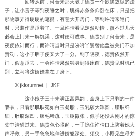
回转从前，何苦来那天教了德贵一个欲擒故纵的法
子，让小贵子等到夜睡之时，脱得赤条条仰卧在床，只是把
那物事弄得硬硬的笔挺，有意大开房门，等到许晴来巡门
时，只装作是睡着了。一旦许晴看见定然动情，熬不过几天
必会上门来一解饥渴，这时便可成事。德贵别了何苦来，是
夜便依计而行，而许晴当时只是吩咐丫鬟替他盖被关门不加
责罚，这小子胆子便又大了一分。到了隔夜，德贵依然开
门，假意睡去，一会许晴果然独身到得床前，德贵见时机已
到，立马将这娇娃拿在了身下。
※ jkforumnet ｜ JKF
这小娘子三十未满正富风韵，全身上下只剩的一件
亵衣，只看那肌肤宛如白玉凝脂，玉乳硕大浑圆，腰肢纤
细，肚脐深凹，腹毛稀疏，玉腿微张，似乎还没从刚才的惊
变中清醒过来。德贵色心骤起，一手摀住许晴口上防着她大
声呼救，另一手急急地伸进娇躯深处。须臾，小厮见主母并