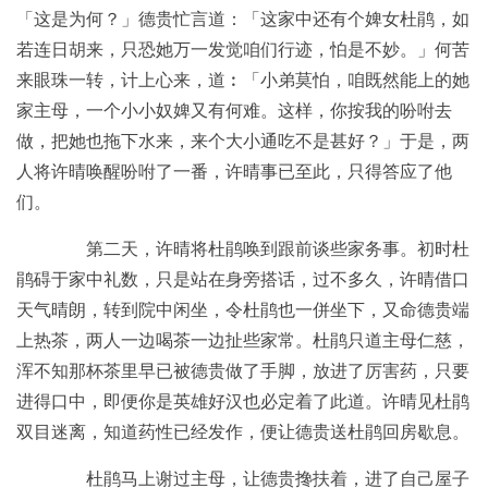
「这是为何？」德贵忙言道：「这家中还有个婢女杜鹃，如
若连日胡来，只恐她万一发觉咱们行迹，怕是不妙。」何苦
来眼珠一转，计上心来，道︰「小弟莫怕，咱既然能上的她
家主母，一个小小奴婢又有何难。这样，你按我的吩咐去
做，把她也拖下水来，来个大小通吃不是甚好？」于是，两
人将许晴唤醒吩咐了一番，许晴事已至此，只得答应了他
们。
第二天，许晴将杜鹃唤到跟前谈些家务事。初时杜
鹃碍于家中礼数，只是站在身旁搭话，过不多久，许晴借口
天气晴朗，转到院中闲坐，令杜鹃也一併坐下，又命德贵端
上热茶，两人一边喝茶一边扯些家常。杜鹃只道主母仁慈，
浑不知那杯茶里早已被德贵做了手脚，放进了厉害药，只要
进得口中，即便你是英雄好汉也必定着了此道。许晴见杜鹃
双目迷离，知道药性已经发作，便让德贵送杜鹃回房歇息。
杜鹃马上谢过主母，让德贵搀扶着，进了自己屋子