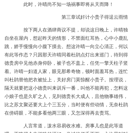
此时，许晴尚不知一场祸事即将从天而降！
第三章试奸计小贵子得逞云雨情
按下两人在酒肆商议不提，却说这日晚上，许晴独
自坐在屋内，想起昨天的情形，不禁面红耳热，心中小鹿乱
跳，娇手慢慢向小腹下摸去。想这许晴一向立心清正，何以
有此等作态？只因那天许晴同着杜鹃点灯出来巡门，待到得
德贵房中见他赤身仰卧，被子也不盖上，任凭一擎天柱子竖
着。许晴一妇道人家，眼见那希奇物，顿时面羞耳热，连忙
叫杜鹃替他把衣被扯上，关好房门莫惊醒小贵子。按理说，
隔天就要把这小德贵叫来训斥一番，叫他不能再犯，怎料这
小娘子也是久旷之人，见到德贵长大成人，且他物事雄伟，
比之苏文聚还要大上个三五分，当时便有些动情，无奈杜鹃
在傍碍眼，不能多看他两三眼，又怎深得再去责骂。
人言常道，泼水容易收水难。房事儿也是此等道