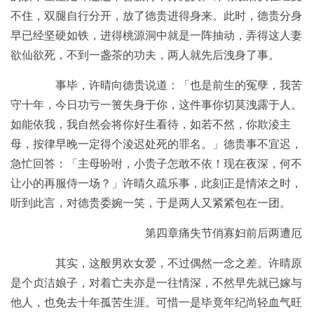
不住，双腿自行分开，放了德贵进得身来。此时，德贵分身
早已经坚硬如铁，进得桃源洞中就是一阵抽动，弄得这人妻
欲仙欲死，不到一盏茶的功夫，两人就先后洩身了事。
事毕，许晴向德贵说道：「也是前生的冤孽，我苦
守十年，今日功亏一篑失身于你，这件事你切莫洩露于人。
如能依我，我自然会将你好生看待，如若不然，你欺淩主
母，按律早晚一定得个淩迟处死的罪名。」德贵事不宜迟，
急忙回答：「主母吩咐，小贵子怎敢不依！现在夜深，何不
让小的再服侍一场？」许晴久疏乐事，此刻正是情浓之时，
听到此言，对德贵委婉一笑，于是两人又紧紧包在一团。
第四章痛失节俏寡妇前后两遭厄
其实，这般男欢女爱，不过偶然一念之差。许晴原
是个贞洁娘子，对着亡夫亦是一往情深，不然早先就已嫁与
他人，也免去十年孤苦生涯。可惜一是毕竟年纪尚轻血气旺