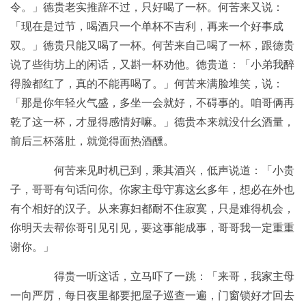
令。」德贵老实推辞不过，只好喝了一杯。何苦来又说：
「现在是过节，喝酒只一个单杯不吉利，再来一个好事成
双。」德贵只能又喝了一杯。何苦来自己喝了一杯，跟德贵
说了些街坊上的闲话，又斟一杯劝他。德贵道：「小弟我醉
得脸都红了，真的不能再喝了。」何苦来满脸堆笑，说：
「那是你年轻火气盛，多坐一会就好，不碍事的。咱哥俩再
乾了这一杯，才显得感情好嘛。」德贵本来就没什幺酒量，
前后三杯落肚，就觉得面热酒醺。
何苦来见时机已到，乘其酒兴，低声说道：「小贵
子，哥哥有句话问你。你家主母守寡这幺多年，想必在外也
有个相好的汉子。从来寡妇都耐不住寂寞，只是难得机会，
你明天去帮你哥引见引见，要这事能成事，哥哥我一定重重
谢你。」
得贵一听这话，立马吓了一跳：「来哥，我家主母
一向严厉，每日夜里都要把屋子巡查一遍，门窗锁好才回去