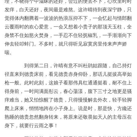
理，不晓得个中滋昧的还好，尝过的便丢不下，心坎里时时
发痒，白天还好，夜间最是难熬。这许晴待到夜深宁静，只
觉得体内翻腾着一波波的热浪压抑不下，一会忆起与情郎翻
云覆雨时的欢心爱意，一会又想着小贵子的那顶天玉柱，全
身禁不住如慾火焚身，一手忍不住轻抚椒乳，一手渐渐向下
伸去轻叩蚌门。不多时，就只得听见寂寞房里传来声声娇
喘。
到得第二日，许晴有意不叫杜鹃姑跟随，自己持灯
径直来到德贵床前，看见德贵赤身仰卧，那话儿挺拔高举如
枪一般。此时此刻，这娘子看那伟具红通通挺着，耐不住上
得身前，一时间满面彤云，春心蕩漾，腹下三寸之地更是骚
痒难当，她又怕惊醒了德贵，只得慢慢解去外衣，轻手轻脚
爬上床来，悄悄地跨在小子身上。说是时，那是快，方纔还
熟睡的德贵忽然翻身转来，将原来还敬畏如天人的主母压在
身下，就要行云雨之事！