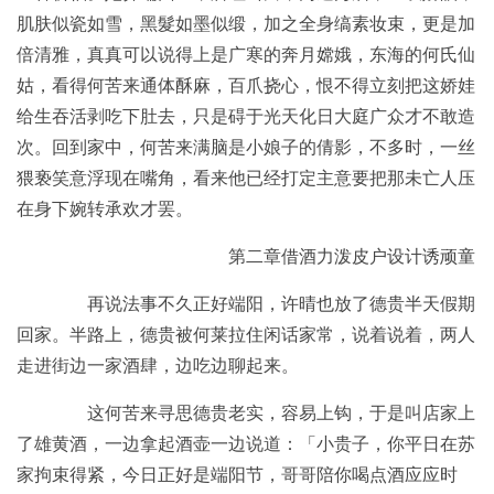
肌肤似瓷如雪，黑髮如墨似缎，加之全身缟素妆束，更是加
倍清雅，真真可以说得上是广寒的奔月嫦娥，东海的何氏仙
姑，看得何苦来通体酥麻，百爪挠心，恨不得立刻把这娇娃
给生吞活剥吃下肚去，只是碍于光天化日大庭广众才不敢造
次。回到家中，何苦来满脑是小娘子的倩影，不多时，一丝
猥亵笑意浮现在嘴角，看来他已经打定主意要把那未亡人压
在身下婉转承欢才罢。
第二章借酒力泼皮户设计诱顽童
再说法事不久正好端阳，许晴也放了德贵半天假期
回家。半路上，德贵被何莱拉住闲话家常，说着说着，两人
走进街边一家酒肆，边吃边聊起来。
这何苦来寻思德贵老实，容易上钩，于是叫店家上
了雄黄酒，一边拿起酒壶一边说道：「小贵子，你平日在苏
家拘束得紧，今日正好是端阳节，哥哥陪你喝点酒应应时