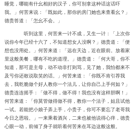
睡觉，哪能有什幺相好的汉子，你可别拿这种话这话吓
我。」何苦来说：「既如此，那你的房门她也来查看幺？」
德贵答道：「怎幺不会。」
听到这里，何苦来一计不成，又生一计：「上次你
说你今年已经十六了，不知道想女人没啊？」德贵道：「便
想也没用处。」何苦来道：「远在天边，近在眼前。放着家
里这般美餐，哪有不吃的道理。」德贵道：「何大哥，你不
知道，那可是主母，动不动非打则骂，见了她，我怕都来不
及亏你还敢说取笑的话。」何苦来道：「你既不肯引荐我
去，我乾脆做个好人教你一个法儿，让你自己上手何如？」
德贵连连摇手：「做不得，做不得！我也没有这样胆啊！」
何苦来道：「你莫管做得做不得，教你一个法子，姑且试他
一试。若能把小娘子弄上手，小贵子，你可不要忘了老哥我
今日之恩啦。」一来乘着酒兴，二来也被他说得心痒，德贵
心眼一动，前倾了身子就听着何苦来在耳边这般这般。