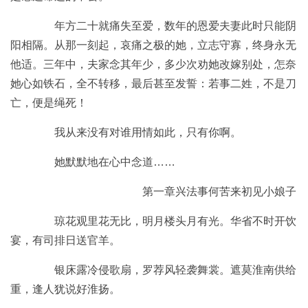
年方二十就痛失至爱，数年的恩爱夫妻此时只能阴
阳相隔。从那一刻起，哀痛之极的她，立志守寡，终身永无
他适。三年中，夫家念其年少，多少次劝她改嫁别处，怎奈
她心如铁石，全不转移，最后甚至发誓：若事二姓，不是刀
亡，便是绳死！
我从来没有对谁用情如此，只有你啊。
她默默地在心中念道……
第一章兴法事何苦来初见小娘子
琼花观里花无比，明月楼头月有光。华省不时开饮
宴，有司排日送官羊。
银床露冷侵歌扇，罗荐风轻袭舞裳。遮莫淮南供给
重，逢人犹说好淮扬。