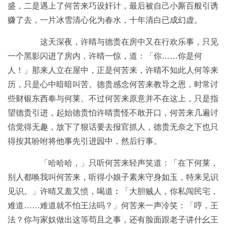
盛，二是遇上了何苦来巧设奸计，最后被自己小厮百般引诱
赚了去，一片冰雪清心化为春水，十年清白已成幻虚。
这天深夜，许晴与德贵在房中又在行欢乐事，只见
一个黑影闪进了房内，许晴一惊，道：「你……你是何
人！」那来人立在屋中，正是何苦来，许晴不知此人何等来
历，只是心中暗暗叫苦。德贵感念何苦来教导之恩，时常讨
些财银东西奉与何莱。不过何苦来原意并不在这上，只是指
望德贵引进，起始德贵怕许晴责怪不敢开口，何苦来几遍讨
信觉得无趣，放下了狠话要去报官抓人，德贵无奈之下也只
得按其吩咐将他事先引进园中，然后行事。
「哈哈哈，」只听何苦来轻声笑道：「在下何莱，
别人都唤我叫何苦来，听得小娘子素来守身如玉，特来见识
见识。」许晴又羞又愤，喝道︰「大胆贼人，你私闯民宅，
难道……难道就不怕王法吗？」何苦来一声冷笑：「哼，王
法？你与家奴做出这等苟且之事，还有脸面跟老子讲什幺王