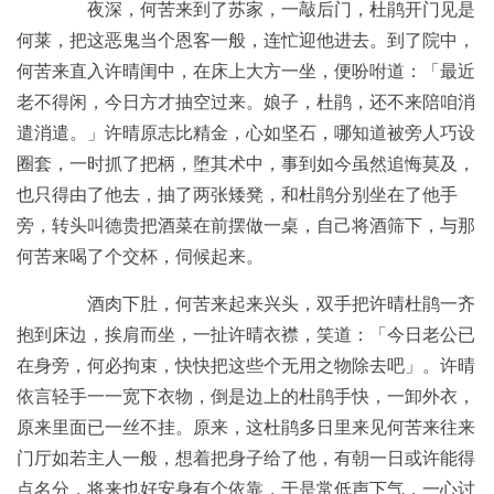
夜深，何苦来到了苏家，一敲后门，杜鹃开门见是
何莱，把这恶鬼当个恩客一般，连忙迎他进去。到了院中，
何苦来直入许晴闺中，在床上大方一坐，便吩咐道：「最近
老不得闲，今日方才抽空过来。娘子，杜鹃，还不来陪咱消
遣消遣。」许晴原志比精金，心如坚石，哪知道被旁人巧设
圈套，一时抓了把柄，堕其术中，事到如今虽然追悔莫及，
也只得由了他去，抽了两张矮凳，和杜鹃分别坐在了他手
旁，转头叫德贵把酒菜在前摆做一桌，自己将酒筛下，与那
何苦来喝了个交杯，伺候起来。
酒肉下肚，何苦来起来兴头，双手把许晴杜鹃一齐
抱到床边，挨肩而坐，一扯许晴衣襟，笑道：「今日老公已
在身旁，何必拘束，快快把这些个无用之物除去吧」。许晴
依言轻手一一宽下衣物，倒是边上的杜鹃手快，一卸外衣，
原来里面已一丝不挂。原来，这杜鹃多日里来见何苦来往来
门厅如若主人一般，想着把身子给了他，有朝一日或许能得
点名分，将来也好安身有个依靠，于是常低声下气，一心讨