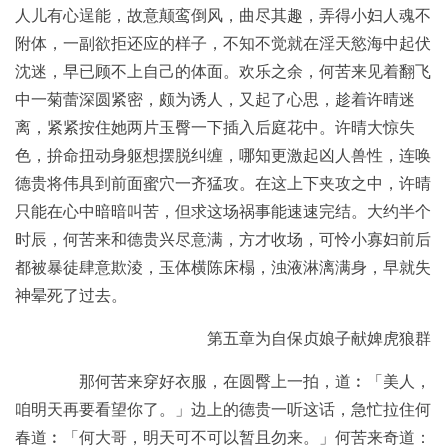
人儿有心逞能，故意颠鸾倒风，曲尽其趣，弄得小妇人魂不
附体，一副欲拒还应的样子，不知不觉就在淫天慾海中起伏
沈迷，早已顾不上自己的体面。欢乐之余，何苦来见着翻飞
中一菊蕾深圆紧密，颇为诱人，又起了心思，趁着许晴迷
离，紧紧按住她两片玉臀一下插入后庭花中。许晴大惊失
色，拚命扭动身躯想摆脱纠缠，哪知更激起凶人兽性，连唤
德贵将伟具到前面蜜穴一齐猛攻。在这上下夹攻之中，许晴
只能在心中暗暗叫苦，但求这场祸事能速速完结。大约半个
时辰，何苦来和德贵兴尽意满，方才收场，可怜小寡妇前后
都被暴徒肆意欺淩，玉体横陈床榻，浊液淋漓满身，早就失
神晕死了过去。
第五章为自保贞娘子献婢虎狼群
那何苦来穿好衣服，在圆臀上一拍，道︰「美人，
咱明天再要看望你了。」边上的德贵一听这话，急忙拉住何
春道︰「何大哥，明天可不可以暂且勿来。」何苦来奇道：