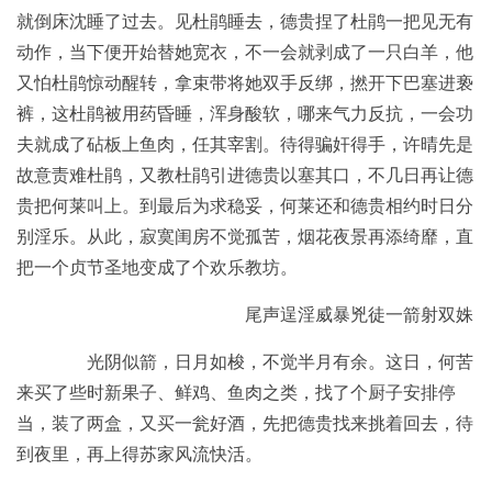
就倒床沈睡了过去。见杜鹃睡去，德贵捏了杜鹃一把见无有
动作，当下便开始替她宽衣，不一会就剥成了一只白羊，他
又怕杜鹃惊动醒转，拿束带将她双手反绑，撚开下巴塞进亵
裤，这杜鹃被用药昏睡，浑身酸软，哪来气力反抗，一会功
夫就成了砧板上鱼肉，任其宰割。待得骗奸得手，许晴先是
故意责难杜鹃，又教杜鹃引进德贵以塞其口，不几日再让德
贵把何莱叫上。到最后为求稳妥，何莱还和德贵相约时日分
别淫乐。从此，寂寞闺房不觉孤苦，烟花夜景再添绮靡，直
把一个贞节圣地变成了个欢乐教坊。
尾声逞淫威暴兇徒一箭射双姝
光阴似箭，日月如梭，不觉半月有余。这日，何苦
来买了些时新果子、鲜鸡、鱼肉之类，找了个厨子安排停
当，装了两盒，又买一瓮好酒，先把德贵找来挑着回去，待
到夜里，再上得苏家风流快活。