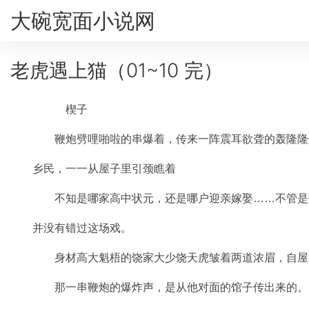
大碗宽面小说网
老虎遇上猫（01~10 完）
楔子
鞭炮劈哩啪啦的串爆着，传来一阵震耳欲聋的轰隆隆
乡民，一一从屋子里引颈瞧着
不知是哪家高中状元，还是哪户迎亲嫁娶……不管是
并没有错过这场戏。
身材高大魁梧的饶家大少饶天虎皱着两道浓眉，自屋
那一串鞭炮的爆炸声，是从他对面的馆子传出来的。