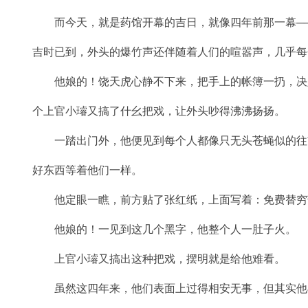
而今天，就是药馆开幕的吉日，就像四年前那一幕──
吉时已到，外头的爆竹声还伴随着人们的喧嚣声，几乎每
他娘的！饶天虎心静不下来，把手上的帐簿一扔，决
个上官小璿又搞了什幺把戏，让外头吵得沸沸扬扬。
一踏出门外，他便见到每个人都像只无头苍蝇似的往
好东西等着他们一样。
他定眼一瞧，前方贴了张红纸，上面写着：免费替穷
他娘的！一见到这几个黑字，他整个人一肚子火。
上官小璿又搞出这种把戏，摆明就是给他难看。
虽然这四年来，他们表面上过得相安无事，但其实他