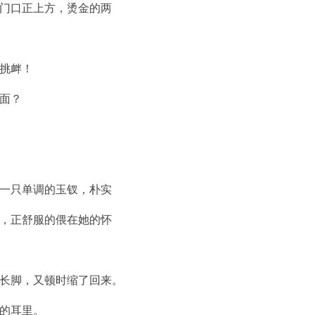
门口正上方，烫金的两
挑衅！
面？
一只单调的玉钗，朴实
，正舒服的偎在她的怀
长脚，又顿时缩了回来。
的耳里。