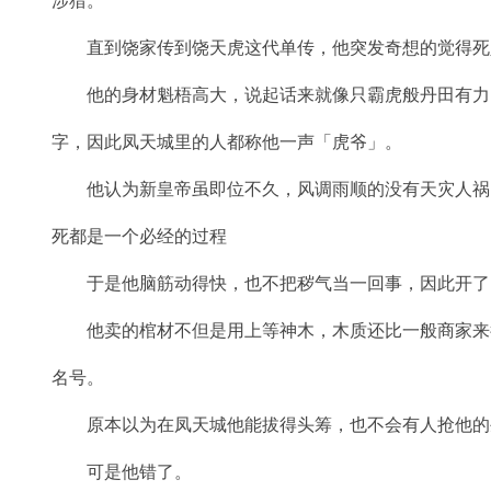
涉猎。
直到饶家传到饶天虎这代单传，他突发奇想的觉得死
他的身材魁梧高大，说起话来就像只霸虎般丹田有力
字，因此凤天城里的人都称他一声「虎爷」。
他认为新皇帝虽即位不久，风调雨顺的没有天灾人祸
死都是一个必经的过程
于是他脑筋动得快，也不把秽气当一回事，因此开了
他卖的棺材不但是用上等神木，木质还比一般商家来
名号。
原本以为在凤天城他能拔得头筹，也不会有人抢他的
可是他错了。