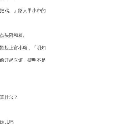
把戏。」路人甲小声的
点头附和着。
歎起上官小璿，「明知
前开起医馆，摆明不是
算什幺？
娃儿吗