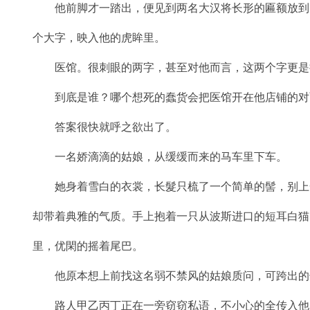
他前脚才一踏出，便见到两名大汉将长形的匾额放到
个大字，映入他的虎眸里。
医馆。很刺眼的两字，甚至对他而言，这两个字更是
到底是谁？哪个想死的蠢货会把医馆开在他店铺的对
答案很快就呼之欲出了。
一名娇滴滴的姑娘，从缓缓而来的马车里下车。
她身着雪白的衣裳，长髮只梳了一个简单的髻，别上
却带着典雅的气质。手上抱着一只从波斯进口的短耳白猫
里，优閑的摇着尾巴。
他原本想上前找这名弱不禁风的姑娘质问，可跨出的
路人甲乙丙丁正在一旁窃窃私语，不小心的全传入他