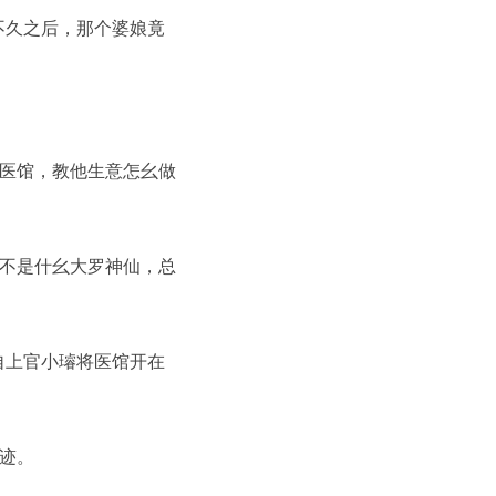
久之后，那个婆娘竟
。
医馆，教他生意怎幺做
不是什幺大罗神仙，总
上官小璿将医馆开在
迹。