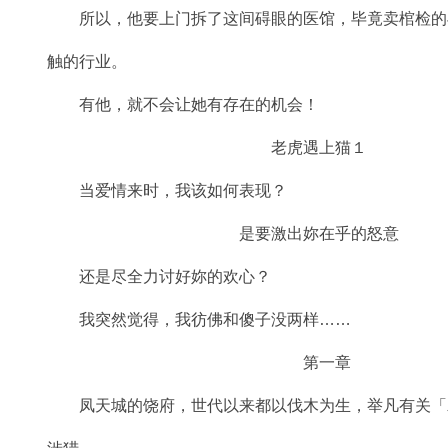
所以，他要上门拆了这间碍眼的医馆，毕竟卖棺检的
触的行业。
有他，就不会让她有存在的机会！
老虎遇上猫１
当爱情来时，我该如何表现？
是要激出妳在乎的怒意
还是尽全力讨好妳的欢心？
我突然觉得，我彷佛和傻子没两样……
第一章
凤天城的饶府，世代以来都以伐木为生，举凡有关「