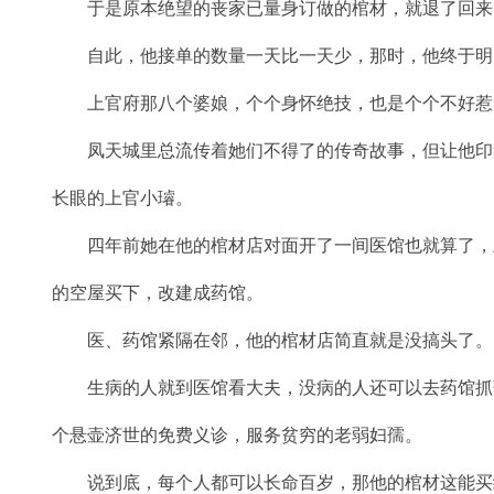
于是原本绝望的丧家已量身订做的棺材，就退了回来
自此，他接单的数量一天比一天少，那时，他终于明
上官府那八个婆娘，个个身怀绝技，也是个个不好惹
凤天城里总流传着她们不得了的传奇故事，但让他印
长眼的上官小璿。
四年前她在他的棺材店对面开了一间医馆也就算了，
的空屋买下，改建成药馆。
医、药馆紧隔在邻，他的棺材店简直就是没搞头了。
生病的人就到医馆看大夫，没病的人还可以去药馆抓
个悬壶济世的免费义诊，服务贫穷的老弱妇孺。
说到底，每个人都可以长命百岁，那他的棺材这能买