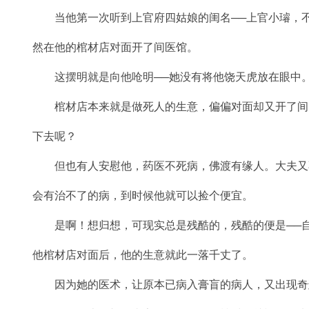
当他第一次听到上官府四姑娘的闺名──上官小璿，不
然在他的棺材店对面开了间医馆。
这摆明就是向他呛明──她没有将他饶天虎放在眼中
棺材店本来就是做死人的生意，偏偏对面却又开了间
下去呢？
但也有人安慰他，药医不死病，佛渡有缘人。大夫又
会有治不了的病，到时候他就可以捡个便宜。
是啊！想归想，可现实总是残酷的，残酷的便是──自
他棺材店对面后，他的生意就此一落千丈了。
因为她的医术，让原本已病入膏盲的病人，又出现奇