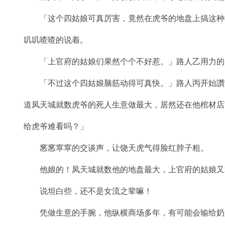
「这个四姑娘可真厉害，竟然在虎爷的地盘上搞这种
叽叽喳喳的说着。
「上官府的姑娘们果然个个不好惹。」路人乙用力的
「不过这个四姑娘脑筋动得可真快。」路人丙开始讚
道凤天城就数虎爷的死人生意做最大，居然还在他棺材店
给虎爷难看吗？」
窸窸窣窣的交谈声，让饶天虎气得脸红脖子粗。
他娘的！凤天城就数他的地盘最大，上官府的姑娘又
说坦白些，还不是女流之辈嘛！
凭做生意的手腕，他纵横商场多年，有可能会输给奶