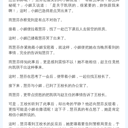
秘呢？」小媚又说道：「是关于凯琪的，很紧要的，妳快跟我来
啊！」这时，小媚已急得差点哭出来了。
而慧芬亦察觉到是有点不对劲了。
接着，小媚便拉着慧芬，找了一处已下课后人去留空的班房。
这时，小媚已搂着慧芬哭了出来了。
而慧芬亦紧抱着小媚安慰着，就这样，小媚便把她在当晚所看到的
事情，完全的告诉知慧芬了。
而慧芬得知此事后，更是感到震惊不以！她不敢相信，赵主任竟然
向凯琪干出这种事来。
这时，慧芬在思考了一会后，便带着小媚，一起往找王校长了。
接下来，慧芬与小媚，已到了王校长的办公室了。
而慧芬，更带点愤怒的把凯琪与赵主任的事情告诉了王校长。
可是，王校长听到了此事后，却出奇的平静？他还向慧芬反驳着，
更指可能是小媚在撒谎呢！这下子，慧芬真的有点怒了，她是肯定
相信小媚所说的。
这时，慧芬看到王校长的反应后，她更嚷着要告到警察局里去，于