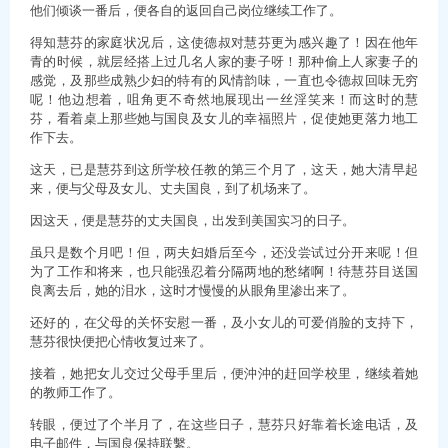
他们倾谈一番后，便各自的返回自己岗位继续工作了。
得知慧芬的家庭状况后，这使德叔对慧芬更为感兴趣了！因在他年
青的时候，就层经搭上过几名人家的妻子呀！那种偷上人家妻子的
感觉，及那些成熟少妇的特有的风情韵味，一直也令德叔回味无穷
呢！他边想着，咀角更不奇然地展现出一丝淫笑来！而这时的慧
芬，看着桌上那些她与国良及女儿的幸福照片，促使她更落力地工
作下去。
这天，已是慧芬到这所学校任教的第三个月了，这天，她大清早起
来，便与父母及女儿、丈夫国良，到了机场来了。
因这天，便是慧芬的丈夫国良，出发到美国实习的日子。
虽只是数个月吧！但，两夫妇婚后至今，还没尝试过分开来呢！但
为了工作和将来，也只能强忍着分隔两地的愁绪啊！待慧芬目送国
良离去后，她的泪水，这时才慢慢的从眼角里渗出来了。
还好的，在父母的关怀安慰一番，及小女儿的可爱俏脸的支持下，
慧芬很快便把心情收复过来了。
接着，她把女儿交过父母手里后，便沖沖的赶回学校里，继续着她
的教师工作了。
转眼，便过了个半月了，在这些日子，慧芬只好靠着长途电话，及
电子邮件，与国良保持联繫。