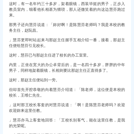
这时，有一名年约三十多岁，架着眼镜，西装毕挺的男子，正步入
教员室内，细看他长相甚为猥琐，那人还微笑着的向这边慧芬跑过
来。
那男子还向慧芬说道：「妳好啊！是陈慧芬老师吗？我是本校的教
务主任，赵阮昌。
」慧芬更即时站起来与那赵主任握手互相介绍一番，接着，那赵主
任便给慧芬引见校长。
这时，慧芬已与那赵主任进了校长的办工室里。
内里，正坐在宽大的办公卓背后的，是一名四十多岁，胖胖的中年
男子，同样地架着眼镜，长相则要比那赵主任正直得多了。
这时，那赵主任便站到一旁。
但却首先开腔恭敬的向着慧芬介绍道：「陈老师，这位便是本校的
校长，王维仁先生。
」这时那王校长客套的对慧芬说道：「啊！是陈慧芬老师吗？欢迎
欢迎妳来这里任教。
」慧芬亦马上客套地回答：「王校长别客气，能在这里任教，是我
的光荣呢。