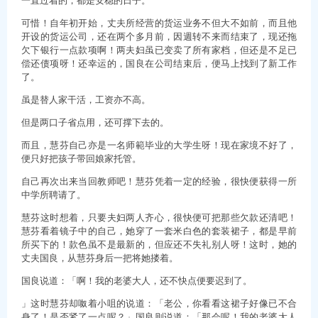
可惜！自年初开始，丈夫所经营的货运业务不但大不如前，而且他
开设的货运公司，还在两个多月前，因週转不来而结束了，现还拖
欠下银行一点款项啊！两夫妇虽已变卖了所有家档，但还是不足已
偿还债项呀！还幸运的，国良在公司结束后，便马上找到了新工作
了。
虽是替人家干活，工资亦不高。
但是两口子省点用，还可撑下去的。
而且，慧芬自己亦是一名师範毕业的大学生呀！现在家境不好了，
便只好把孩子带回娘家托管。
自己再次出来当回教师吧！慧芬凭着一定的经验，很快便获得一所
中学所聘请了。
慧芬这时想着，只要夫妇两人齐心，很快便可把那些欠款还清吧！
慧芬看着镜子中的自己，她穿了一套米白色的套装裙子，都是早前
所买下的！款色虽不是最新的，但应还不失礼别人呀！这时，她的
丈夫国良，从慧芬身后一把将她搂着。
国良说道：「啊！我的老婆大人，还不快点便要迟到了。
」这时慧芬却呶着小咀的说道：「老公，你看看这裙子好像已不合
身了！是否紧了一点呢？」国良则说道：「那会呢！我的老婆大人