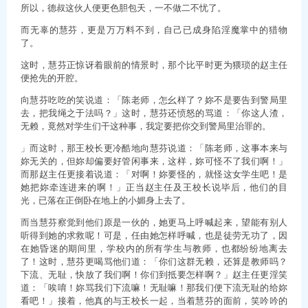
所以，德叔这伙人便更色胆包天，一不做二不忧了。
而无辜的慧芬，更是万万料不到，自己已成身陷淫魔掌中的猎物
了。
这时，慧芬正惊讶着眼前的情景时，那个比平时更为猥琐的赵主任
便抢先的开腔。
向慧芬吃吃的笑说道：「陈老师，怎幺样了？妳不是要告到警局里
去，把我绳之于法吗？」这时，慧芬还愤怒的骂道：「你这人渣，
无赖，竟然对学生们干这种事，我定要把你交到警局里治罪的。
」而这时，那王校长更冷酷地向慧芬说道：「陈老师，这事本来与
妳无关的，但妳却偏要好管闲事来，这样，妳可怪不了我们啊！」
而那赵主任更接着说道：「对啊！妳要怪的，就怪这女学生吧！是
她把妳牵连进来的啊！」正当赵主任及王校长说毕后，他们的目
光，已落在正倒卧在地上的小媚身上去了。
而当慧芬察觉到他们原是一伙的，她更马上呼喊起来，望能有别人
听得到她的求救呢！可是，任由她怎样呼喊，也是徒劳无功了，因
在她昏迷的期间里，学校内的所有学生与教师，也都纷纷地离去
了！这时，慧芬更喝骂他们道：「你们这群无赖，还算是教师吗？
下流、无耻，快放了我们啊！你们到抵要怎样啊？」赵主任更淫笑
道：「唉唷！妳骂我们下流嘛！无耻嘛！那我们便下流无耻的给妳
看吧！」接着，他真的与王校长一起，当着慧芬的面前，笑吟吟的