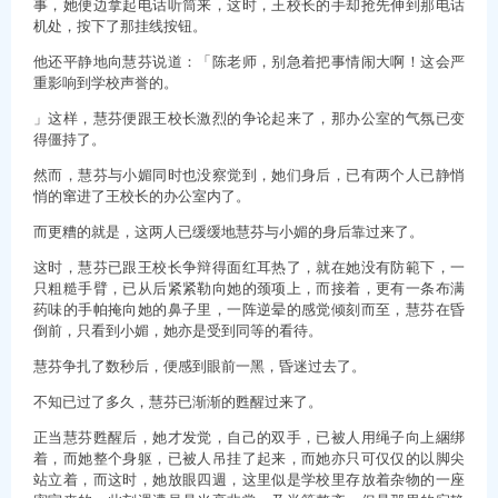
事，她便边拿起电话听筒来，这时，王校长的手却抢先伸到那电话
机处，按下了那挂线按钮。
他还平静地向慧芬说道：「陈老师，别急着把事情闹大啊！这会严
重影响到学校声誉的。
」这样，慧芬便跟王校长激烈的争论起来了，那办公室的气氛已变
得僵持了。
然而，慧芬与小媚同时也没察觉到，她们身后，已有两个人已静悄
悄的窜进了王校长的办公室内了。
而更糟的就是，这两人已缓缓地慧芬与小媚的身后靠过来了。
这时，慧芬已跟王校长争辩得面红耳热了，就在她没有防範下，一
只粗糙手臂，已从后紧紧勒向她的颈项上，而接着，更有一条布满
药味的手帕掩向她的鼻子里，一阵逆晕的感觉倾刻而至，慧芬在昏
倒前，只看到小媚，她亦是受到同等的看待。
慧芬争扎了数秒后，便感到眼前一黑，昏迷过去了。
不知已过了多久，慧芬已渐渐的甦醒过来了。
正当慧芬甦醒后，她才发觉，自己的双手，已被人用绳子向上綑绑
着，而她整个身躯，已被人吊挂了起来，而她亦只可仅仅的以脚尖
站立着，而这时，她放眼四週，这里似是学校里存放着杂物的一座