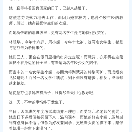
她一直等待着国良回家的日子，已越来越近了。
这使慧芬更落力地去工作，而因为她在校内，也是个较年轻的教
师，所以，她亦甚受学生们的欢迎。
而她所任教的那班级里，更有两名学生是与她特别投契的。
林凯琪，今年十六岁、周小媚，今年十七岁，这两名女学生，都是
与慧芬最为谈得来的。
她们三人，更会在假日里相约出外走走呢！而慧芬，亦乐得在这段
国良不在身边的日子里，有着这两名年轻少女的陪伴。
而当中的一名女学生小媚，亦因为得到慧芬的特别呵护，而成绩突
飞猛进呢！而另一名女学生凯琪，则不但没有进步，相反，成绩却
越来越差。
这使慧芬也拿她没有法子，只得尽量去用心教导吧。
这一天，不幸的事情终于发生了。
当日，因凯琪的年度考试成绩并不理想，而受到几名老师的责罚，
她当日下课后便被罚留下来，温习课本，而她的好友小媚，虽然感
到有点身体不适，但作为好友兼同学，更硬着头皮的撑下来，陪伴
着凯琪一起留下来温习了。