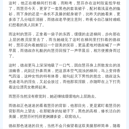
这时，他正在楼梯间打扫着，而刚考，慧芬亦在这时段返抵学校
了，而慧芬今天，更穿了一套黑色的套装裙子，配衬着浅蓝色的恤
衫，而下身的还是一条长不及滕的鬆身裙子，比昨天的她看来，更
多添了几分端庄清丽，而德叔老早便注意到，昨夜令自己辗转难眠
幻想着的美人回来了。
而这时的慧芬，正拿着一袋子的东西，缓缓的走进梯间，步向那在
上层的教员室里去了，而当她碰见了这时在梯间里打扫着的德叔
时，慧芬还向着她报以一个甜美的笑容，更温柔地对德叔喊了一声
早晨，而德叔亦礼貌的向慧芬回报了一声早晨后，相方便擦身而过
了。
这时，德叔更马上深深地吸了一口气，因自慧芬身上所散发出的淡
淡幽香，此刻正扑鼻而来，把这原本空气混浊的梯间，马上变得香
气四溢，这种女性的特有体香，能勾起天下男性的慾念，德叔这头
色途老马的淫虫，又起会放过，而他那双淫眼，亦随即在上下打亮
着这位漂亮女教师起来。
而慧芬当然没有察觉到，她还继续缓缓地向上层跑去。
而德叔正色迷迷的看着慧芬的背影，他那目光，更是紧盯着慧芬的
背影而向上望去，在那鬆身的短裙子下，黑色的高根，修长洁白的
美腿，把慧芬衬托得更婀娜多姿，窈窕动人。
德叔那色迷迷的目光，当然不会只偷望着这双美腿那样简单，随着