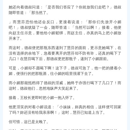
她还向着德叔问道：「是否我们答应了？你就放我们走吧？」德叔
随即答道：「那当然了。
」而慧芬恐怕他还会反口，更接着说道：「那你们先放开小媚
吧！」德叔犹疑了一会，随即答道：「当然可以啊！」接着，他便
向赵主任示意，要他给小媚鬆绑，而赵主任，亦真的马上把小媚放
开来了。
而这时，德叔便把那瓶东西递到了慧芬的面前，更示意她喝下，在
没有选择的余地下，急着要离开的慧芬却不防有诈，还真的喝下了
几口！在慧芬喝下后，那德叔更把那瓶子，递到了小媚跟前。
可是，小媚却不愿喝下啊！这下子，德叔可急了，他一把的搂着小
媚，便强行的把那瓶酒，往小媚的咀里强灌下去了。
而小媚那能抵档得了德叔的淫威，她终于亦强行喝下了几口了！而
这时，德叔他们，忽然地纵声大笑起来了。
接着，王校长更即时把小媚一抱入怀了。
他更淫笑的对着小媚说道：「小妹妹，妳真的相信，这样便可回家
了吗？妳还没有给我亲亲啊！」这时，慧芬已知道上当了。
但可惜，这已是太晚了。