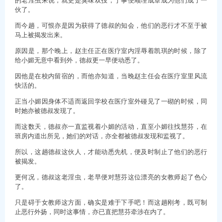
伙了。
而今趟，可恨亦是因为获得了德叔的知会，他们的恶行才不至于被
马上被揭发出来。
原因是，那个晚上，赵主任正在医疗室内淫辱着凯琪的时候，除了
给小媚无意中看到外，德叔更一早便动悉了。
因他是在校内留宿的，而他亦知道，当晚赵主任会在医疗室里风流
快活的。
正当小媚因身体不适而返回学校在医疗室外碰见了一砌的时候，同
时她亦被德叔发现了。
而这数天，德叔亦一直监视着小媚的活动，直至小媚往找慧芬，在
班房内道出所见，她们的对话，亦全都被德叔发现和监视了。
所以，这趟德叔这伙人，才能动悉先机，便及时制止了他们的恶行
被揭发。
更何况，德叔这老淫虫，老早便对慧芬这位漂亮的女教师起了色心
了。
只是碍于女教师这方面，确实是难于下手吧！而这趟刚考，既可制
止恶行外扬，同时这事情，亦已直把慧芬牵涉在内了。