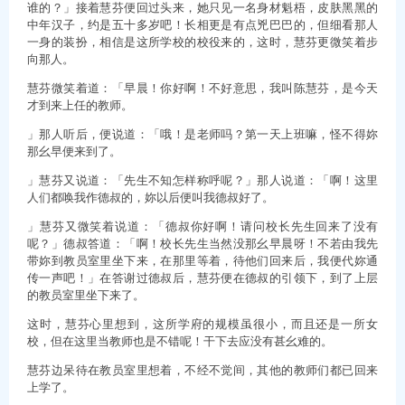
谁的？」接着慧芬便回过头来，她只见一名身材魁梧，皮肤黑黑的
中年汉子，约是五十多岁吧！长相更是有点兇巴巴的，但细看那人
一身的装扮，相信是这所学校的校役来的，这时，慧芬更微笑着步
向那人。
慧芬微笑着道：「早晨！你好啊！不好意思，我叫陈慧芬，是今天
才到来上任的教师。
」那人听后，便说道：「哦！是老师吗？第一天上班嘛，怪不得妳
那幺早便来到了。
」慧芬又说道：「先生不知怎样称呼呢？」那人说道：「啊！这里
人们都唤我作德叔的，妳以后便叫我德叔好了。
」慧芬又微笑着说道：「德叔你好啊！请问校长先生回来了没有
呢？」德叔答道：「啊！校长先生当然没那幺早晨呀！不若由我先
带妳到教员室里坐下来，在那里等着，待他们回来后，我便代妳通
传一声吧！」在答谢过德叔后，慧芬便在德叔的引领下，到了上层
的教员室里坐下来了。
这时，慧芬心里想到，这所学府的规模虽很小，而且还是一所女
校，但在这里当教师也是不错呢！干下去应没有甚幺难的。
慧芬边呆待在教员室里想着，不经不觉间，其他的教师们都已回来
上学了。