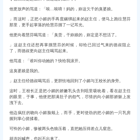
他更放声的骂道：「唉…唉唷！妈的，妳这欠干的臭婆娘。
」而这时，正把小媚的手再度綑绑起来的赵主任，便马上跑往慧芬
那里，更手起掌落的给慧芬掴了一记耳光。
他更向着慧芬喝骂道：「臭货，干妳娘的，妳定是不想活了。
」这赵主任还想再掌掴慧芬的时候，却给已回过气来的德叔阻止
了，而德叔更向赵主任喝骂起来。
他骂道：「谁叫你动她的？快给我滚开。
这臭婆娘是我的。
」赵主任经德叔喝骂后，更胆怯地回到了小媚与王校长的身旁。
这时，王校长正是把小媚的娇嫩乳头含到咀里吸吮着，看在赵主任
的眼里，于事，他便把那满肚子的怨气，尽情的向小媚那娇躯上发
洩下去。
他边疯狂的吻向小媚脸颊上，而手，更时使劲的把小媚的一只乳房
握到掌心搓揉着。
可怜的小媚，惨被两头色狼压着，直把她压得差点儿窒息。
就连叫喊声，也叫不出来了。