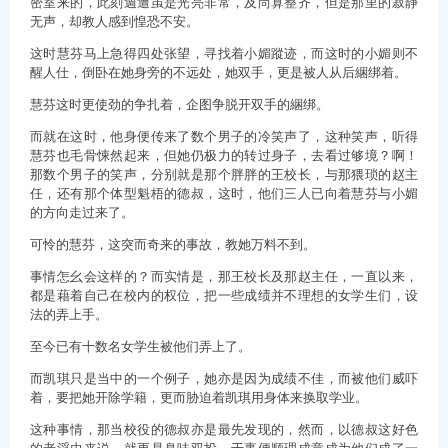
密室来的，此刻週遭虽是光亮非常，及尚算整齐，但是那里的寂静
无声，却教人感到惶恐不安。
这时慧芬马上急得四处张望，寻找着小媚蹤迹，而这时的小媚则不
醒人仕，倒卧在她身旁的不远处，她双手，更是被人从后綑绑着。
慧芬这时更使劲的争扎着，企图争脱开双手的綑绑。
而就在这时，他身便传来了数个男子的冷笑声了，这种笑声，听得
慧芬也毛骨悚然起来，但她仍极力的转过身子，去看过够境？啊！
那数个男子的笑声，分别就是那个胖胖的王校长，与那猥琐的赵主
任，还有那个体型魁梧的德叔，这时，他们三人已向着慧芬与小媚
的方向走过来了。
可怜的慧芬，这突而奇来的事故，教她万料不到。
事情怎幺会这样的？而实情是，那王校长及那赵主任，一直以来，
都是藉着自己在校内的权位，把一些成绩并不理想的女学生们，设
法的弄上手。
至今已有十数名女学生被他们弄上了。
而凯琪只是当中的一个例子，她亦是因为成绩不佳，而被他们威吓
着，要把她开除学籍，更而胁迫着凯琪用身体来换取学业。
这种事情，那当校役的德叔亦是最先发现的，然而，以德叔这好色
的老淫虫来说，就更是臭味双投，于事便顺理成章成为他们成了一