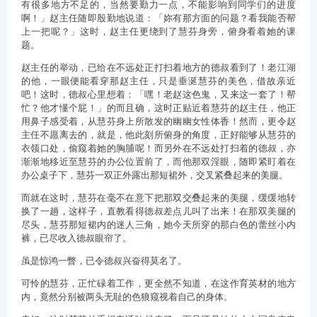
有很多地方不足的，当然要勤力一点，不能影响到同学们的进度
啊！」赵主任随即殷勤地说道：「妳有那方面的问题？看我能否帮
上一把呢？」这时，赵主任更绕到了慧芬身旁，俯身看着她的课
题。
赵主任的举动，已给在不远处正打扫着地方的德叔看到了！老江湖
的他，一眼便能看穿那赵主任，只是垂涎慧芬的美色，借故亲近
吧！这时，德叔心里想着：「嘿！老赵这色鬼，又来这一套了！帮
忙？他才懂个屁！」的而且确，这时正贴近着慧芬的赵主任，他正
用鼻子感受着，从慧芬身上所散发的幽幽女性体香！然而，更令赵
主任不愿离去的，就是，他此刻所俯身的角度，正好能够从慧芬的
衣领口处，偷窥着她的胸脯呢！而另外在不远处打扫着的德叔，亦
渐渐地移近至慧芬的办公位置前了，而他那双淫眼，随即紧盯着在
办公桌子下，慧芬一双正外露出那短裙外，交叉紧叠起来的美腿。
而就在这时，慧芬在毫不在意下把那双交叠起来的美腿，缓缓地转
换了一趟，这样子，直教看得德叔差点儿叫了出来！在那双美腿的
尽头，慧芬那短裙内的迷人三角，她今天所穿的那白色的蕾丝小内
裤，已尽收入德叔眼帘了。
虽是惊鸿一瞥，已令德叔兴奋得莫名了。
可怜的慧芬，正忙碌着工作，更全然不知道，在这作育英材的地方
内，竟然分别被两头无耻的色狼窥视着自己的身体。