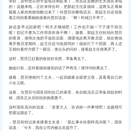
幸好，这时慧芬的手提电话响起来了，而且还是她的丈夫国良来电
的！这趟来电，正好来得合时，把那赵主任及德叔，这两头正着偷
窥着人家的色狼惊醒过来了！待慧芬挂断电话后，那赵主任还假装
着正经的看看碗錶接着向慧芬说道：「啊！时候已不早了。
妳还是早点回家吧！明天才继续吧！工作也不能一下子便干得完
呢！切记不要为工作而弄坏身子啊！」接着，那赵主任轻拍向慧芬
的香肩，便再次地把手放回后面，缓缓地步离开教员室，就在教他
离开教员室期间，赵主任还与他那同好！德叔打了个照面，两人还
互相向着对方瞟了一眼后，便点头的问好，接着赵主任便离开了。
这时，慧芬已赶紧的收拾好东西，準备离去了。
她临行前，还对着德叔微笑的说了声再见！便沖沖的离去了。
接着，慧芬便相约了丈夫，一起回娘家去探望父母，及看看自己的
小女儿呢。
这夜，当慧芬与国良回到自己的家里，各自梳洗后正準备就枕的时
候，国良正从后轻轻的抱着妻子。
这时国良高兴的说道：「老婆大人，告诉妳一件事情吧！这趟我可
把霉运踢走了。
」慧芬则转过身来搂着丈夫道：「甚幺事令你那样高兴呢？」国良
说道：「今天，我在公司内被点名提升了。