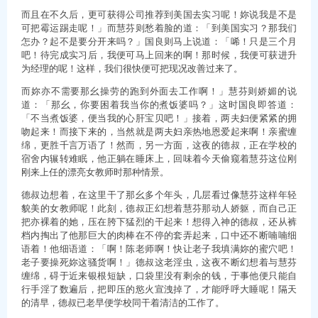
而且在不久后，更可获得公司推荐到美国去实习呢！妳说我是不是
可把霉运踢走呢！」而慧芬则愁着脸的道：「到美国实习？那我们
怎办？起不是要分开来吗？」国良则马上说道：「唏！只是三个月
吧！待完成实习后，我便可马上回来的啊！那时候，我便可获进升
为经理的呢！这样，我们很快便可把现况改善过来了。
而妳亦不需要那幺操劳的跑到外面去工作啊！」慧芬则娇媚的说
道：「那幺，你要困着我当你的煮饭婆吗？」这时国良即答道：
「不当煮饭婆，便当我的心肝宝贝吧！」接着，两夫妇便紧紧的拥
吻起来！而接下来的，当然就是两夫妇亲热地恩爱起来啊！亲蜜缠
绵，更胜千言万语了！然而，另一方面，这夜的德叔，正在学校的
宿舍内辗转难眠，他正躺在睡床上，回味着今天偷窥着慧芬这位刚
刚来上任的漂亮女教师时那种情景。
德叔边想着，在这里干了那幺多个年头，几层看过像慧芬这样年轻
貌美的女教师呢！此刻，德叔正幻想着慧芬那动人娇躯，而自己正
把亦裸着的她，压在胯下猛烈的干起来！想得入神的德叔，还从裤
档内掏出了他那巨大的肉棒在不停的套弄起来，口中还不断喃喃细
语着！他细语道：「啊！陈老师啊！快让老子我填满妳的蜜穴吧！
老子要操死妳这骚货啊！」德叔这老淫虫，这夜不断幻想着与慧芬
缠绵，碍于近来银根短缺，口袋里没有剩余的钱，于事他便只能自
行手淫了数遍后，把即压的慾火宣洩掉了，才能呼呼大睡呢！隔天
的清早，德叔已老早便学校同干着清洁的工作了。