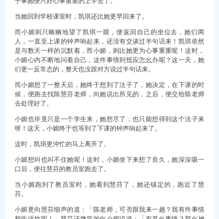
于事她便只好心事重重的上学去了。
当她回到学校课室时，凯琪还比她更早回来了。
而小媚则只幽幽地望了凯琪一眼，便返回自己的坐位去，她们两
人，一直至上课的钟声响起来，还没有交谈过半句话来！凯琪依然
是与数天一样的沉默着，而小媚，则比她更为心事重重呢！这时，
小媚心内不断地问着自己，这件事情到抵应怎幺办呢？这一天，她
们更一反常态的，整天也没跟对方说过半句话来。
而小媚想了一整天后，她终于想到了法子了，她决定，在下课的时
候，便跑去找陈慧芬老师，向她说出所见的，之后，便交给陈老师
去处理好了。
小媚也毕竟只是一个学生来，她想尽了，也只能想得到这个法子来
呀！这天，小媚终于也等到了下课的钟声响起来了。
这时，凯琪更沖忙的马上离开了。
小媚想叫也叫不住她呢！这时，小媚坐下来想了良久，她深深吸一
口后，便往慧芬的教员室跑去了。
当小媚跑到了教员室时，她看到慧芬了，她还镇定的，跑近了慧
芬。
小媚更向慧芬细声的道：「陈老师，可否跟我来一趟？我有件事情
想告诉妳呢！」慧芬还微笑的向小媚说道：「有甚幺事情？那幺神