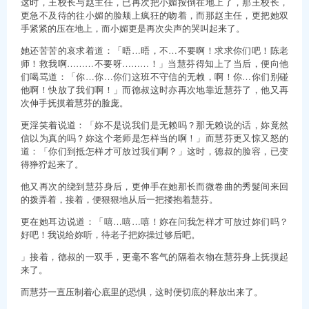
这时，王校长与赵主任，已再次把小媚按倒在地上了，那王校长，
更急不及待的往小媚的脸颊上疯狂的吻着，而那赵主任，更把她双
手紧紧的压在地上，而小媚更是再次尖声的哭叫起来了。
她还苦苦的哀求着道：「晤…晤，不…不要啊！求求你们吧！陈老
师！救我啊………不要呀………！」当慧芬得知上了当后，便向他
们喝骂道：「你…你…你们这班不守信的无赖，啊！你…你们别碰
他啊！快放了我们啊！」而德叔这时亦再次地靠近慧芬了，他又再
次伸手抚摸着慧芬的脸庞。
更淫笑着说道：「妳不是说我们是无赖吗？那无赖说的话，妳竟然
信以为真的吗？妳这个老师是怎样当的啊！」而慧芬更又惊又怒的
道：「你们到抵怎样才可放过我们啊？」这时，德叔的脸容，已变
得狰狞起来了。
他又再次的绕到慧芬身后，更伸手在她那长而微卷曲的秀髮间来回
的拨弄着，接着，便狠狠地从后一把搂抱着慧芬。
更在她耳边说道：「嘻…嘻…嘻！妳在问我怎样才可放过妳们吗？
好吧！我说给妳听，待老子把妳操过够后吧。
」接着，德叔的一双手，更毫不客气的隔着衣物在慧芬身上抚摸起
来了。
而慧芬一直压制着心底里的恐惧，这时便切底的释放出来了。