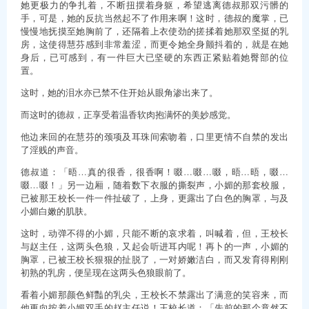
她更极力的争扎着，不断扭摆着身躯，希望逃离德叔那双污髒的
手，可是，她的反抗当然起不了作用来啊！这时，德叔的魔掌，已
慢慢地抚摸至她胸前了，还隔着上衣使劲的搓揉着她那双坚挺的乳
房，这使得慧芬感到非常羞涩，而更令她全身颤抖着的，就是在她
身后，已可感到，有一件巨大已坚硬的东西正紧贴着她臀部的位
置。
这时，她的泪水亦已禁不住开始从眼角渗出来了。
而这时的德叔，正享受着温香软肉抱满怀的美妙感觉。
他边来回的在慧芬的颈项及耳珠间索吻着，口里更情不自禁的发出
了淫贱的声音。
德叔道：「晤…真的很香，很香啊！啜…啜…啜，晤…晤，啜…
啜…啜！」另一边厢，随着数下衣服的撕裂声，小媚的那套校服，
已被那王校长一件一件扯破了，上身，更露出了白色的胸罩，与及
小媚白嫩的肌肤。
这时，动弹不得的小媚，只能不断的哀求着，叫喊着，但，王校长
与赵主任，这两头色狼，又起会听进耳内呢！再卜的一声，小媚的
胸罩，已被王校长狠狠的扯脱了，一对娇嫩洁白，而又发育得刚刚
初熟的乳房，便呈现在这两头色狼眼前了。
看着小媚那颜色鲜豔的乳尖，王校长不禁露出了满意的笑容来，而
他更向按着小媚双手的赵主任说！王校长道：「先前的那个竟然不