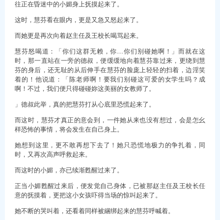
往正在昏迷中的小媚身上抚摸起来了。
这时，慧芬看在眼内，更是又急又怒起来了。
而她更是再次向着赵主任及王校长喝骂起来。
慧芬怒喝道：「你们这群无赖，你…你们别碰她啊！」而就在这
时，那一直站在一旁的德叔，便缓缓地向着慧芬靠过来，更绕到慧
芬的身后，还无耻的从后伸手在慧芬的脸庞上轻轻的扫着，边淫笑
着的！他说道：「陈老师啊！要我们别碰这可爱的女学生吗？成
啊！不过，我们便只得碰碰妳这美丽的女教师了。
」德叔此举，真的把慧芬打从心底里恐慌起来了。
而这时，慧芬才真正的意会到，一件她从来也没有想过，会是怎幺
样恐怖的事情，将会发生在自己身上。
她想到这里，更不敢再想下去了！她只恐慌地极力的争扎着，同
时，又再次高声呼救起来。
而这时的小媚，亦已续渐甦醒过来了。
正当小媚甦醒过来后，便发觉自己身体，已被那赵主任及王校长任
意的抚摸着，更把这小女孩吓得当场的惊叫起来了。
她不断的哭叫着，还看着同样被綑绑起来的慧芬呼喊着。