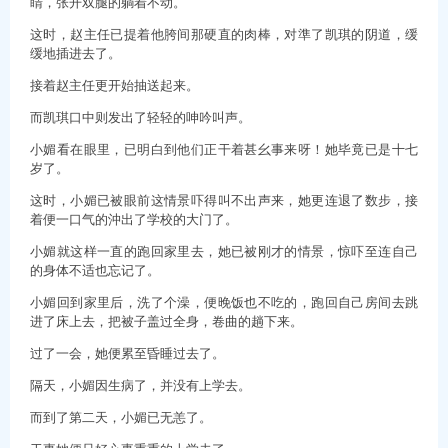
睛，张开双腿的躺着不动。
这时，赵主任已提着他胯间那硬直的肉棒，对準了凯琪的阴道，缓
缓地插进去了。
接着赵主任更开始抽送起来。
而凯琪口中则发出了轻轻的呻吟叫声。
小媚看在眼里，已明白到他们正干着甚幺事来呀！她毕竟已是十七
岁了。
这时，小媚已被眼前这情景吓得叫不出声来，她更连退了数步，接
着便一口气的沖出了学校的大门了。
小媚就这样一直的跑回家里去，她已被刚才的情景，惊吓至连自己
的身体不适也忘记了。
小媚回到家里后，洗了个澡，便晚饭也不吃的，跑回自己房间去跳
进了床上去，把被子盖过全身，卷曲的趟下来。
过了一会，她便累至昏睡过去了。
隔天，小媚因生病了，并没有上学去。
而到了第二天，小媚已无恙了。