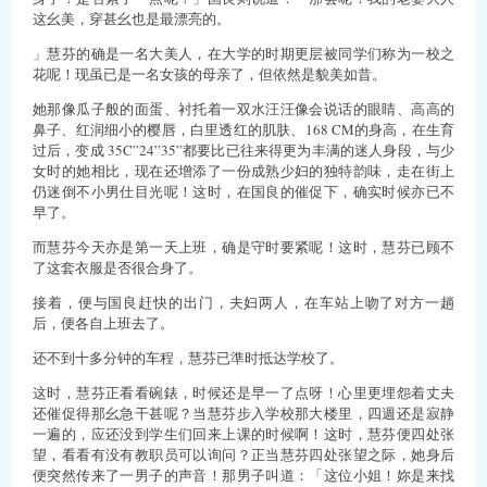
这幺美，穿甚幺也是最漂亮的。
」慧芬的确是一名大美人，在大学的时期更层被同学们称为一校之
花呢！现虽已是一名女孩的母亲了，但依然是貌美如昔。
她那像瓜子般的面蛋、衬托着一双水汪汪像会说话的眼睛、高高的
鼻子、红润细小的樱唇，白里透红的肌肤、168 CM的身高，在生育
过后，变成 35C”24”35”都要比已往来得更为丰满的迷人身段，与少
女时的她相比，现在还增添了一份成熟少妇的独特韵味，走在街上
仍迷倒不小男仕目光呢！这时，在国良的催促下，确实时候亦已不
早了。
而慧芬今天亦是第一天上班，确是守时要紧呢！这时，慧芬已顾不
了这套衣服是否很合身了。
接着，便与国良赶快的出门，夫妇两人，在车站上吻了对方一趟
后，便各自上班去了。
还不到十多分钟的车程，慧芬已準时抵达学校了。
这时，慧芬正看看碗錶，时候还是早一了点呀！心里更埋怨着丈夫
还催促得那幺急干甚呢？当慧芬步入学校那大楼里，四週还是寂静
一遍的，应还没到学生们回来上课的时候啊！这时，慧芬便四处张
望，看看有没有教职员可以询问？正当慧芬四处张望之际，她身后
便突然传来了一男子的声音！那男子叫道：「这位小姐！妳是来找