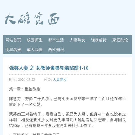
网站首页
校园师生
都市生活
人妻熟女
强暴虐待
家庭乱伦
明星名媛
成人武侠
两性知识
强姦人妻 之 女教师禽兽轮姦陷阱1-10
时间:
2020-03-23
分类:
人妻熟女
第一章：重拾教鞭
陈慧芬，芳龄二十八岁，已与丈夫国良结婚三年了！而且还在年半
前诞下了一名女婴。
慧芬她正对着镜子，看看自己，虽已为人母，但身材一点也没有走
样啊！相反还要比少女时更为丰满呢！她边看边回想着，自与国良
结婚后，已有整整三年多没有再出来社会工作了。
一直过着的，都是安稳的日子。