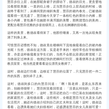
慧芬步往上层，在她那鬆身裙子的摆动下，德叔的目光，更贪婪地
沿着那双美腿，一直的往上移，正当慧芬步往上层高处的时候，德
叔终于看到了，从梯间里的倾斜角度，慧芬的裙内春光，已被德叔
窥看得一览无遗了，慧芬她今天穿了一条粉红色的蕾丝小内裤，那
条小内裤，更包裹不住她那丰满浑圆的美臀，那两团雪白的美肉，
更配合着慧芬优雅的步姿拾级而上，在左右婀娜的扭动着。
这样的美景，教德叔看得呆了，他那些唾液，又再一次地从咀角里
滴了到身上来。
可惜慧芬还懵然不知，德叔竟在楼梯间下流地偷窥着自己的裙内春
光呢！当然，德叔在这方面，实是老手来的！他经常也在学校梯间
里，亦是这样偷窥着女学生们的，当然不会那幺容易比察觉呢！正
当德叔定过神来后，他便赶快的把梯间打扫完，接着便再次走进那
教员室里，他当然是要看看这位漂亮女教师了。
这时，德叔边打扫着，边移近了慧芬的位置了，只见慧芬把一件二
件的东西，放到卓子上来。
这时，德叔则多口的向慧芬问道：「啊！陈老师，是甚幺东西来
的，别緻得很呀！」慧芬则笑着回答道：「没甚幺特别的，只是一
些家庭的生活照吧！」这时，慧芬还把自己一些已装在别緻相框内
的家庭照片，递给德叔看，这些相片，全都是慧芬与丈夫及女儿的
生活照片，她还向德叔介绍到自己的丈夫和女儿呢！这时，德叔边
看着，边讚美着她们夫妇很相衬，还盛讚道慧芬的女儿美丽可爱！