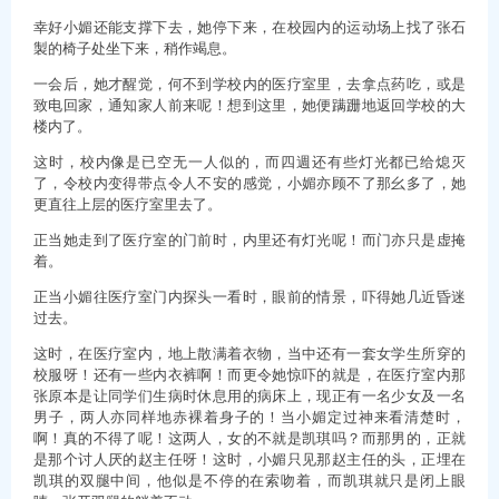
幸好小媚还能支撑下去，她停下来，在校园内的运动场上找了张石
製的椅子处坐下来，稍作竭息。
一会后，她才醒觉，何不到学校内的医疗室里，去拿点药吃，或是
致电回家，通知家人前来呢！想到这里，她便蹒跚地返回学校的大
楼内了。
这时，校内像是已空无一人似的，而四週还有些灯光都已给熄灭
了，令校内变得带点令人不安的感觉，小媚亦顾不了那幺多了，她
更直往上层的医疗室里去了。
正当她走到了医疗室的门前时，内里还有灯光呢！而门亦只是虚掩
着。
正当小媚往医疗室门内探头一看时，眼前的情景，吓得她几近昏迷
过去。
这时，在医疗室内，地上散满着衣物，当中还有一套女学生所穿的
校服呀！还有一些内衣裤啊！而更令她惊吓的就是，在医疗室内那
张原本是让同学们生病时休息用的病床上，现正有一名少女及一名
男子，两人亦同样地赤裸着身子的！当小媚定过神来看清楚时，
啊！真的不得了呢！这两人，女的不就是凯琪吗？而那男的，正就
是那个讨人厌的赵主任呀！这时，小媚只见那赵主任的头，正埋在
凯琪的双腿中间，他似是不停的在索吻着，而凯琪就只是闭上眼