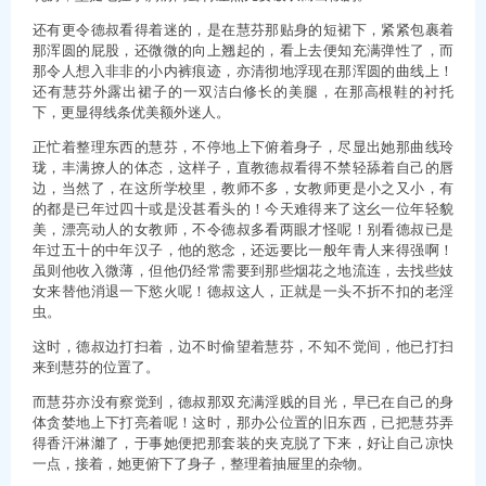
还有更令德叔看得着迷的，是在慧芬那贴身的短裙下，紧紧包裹着
那浑圆的屁股，还微微的向上翘起的，看上去便知充满弹性了，而
那令人想入非非的小内裤痕迹，亦清彻地浮现在那浑圆的曲线上！
还有慧芬外露出裙子的一双洁白修长的美腿，在那高根鞋的衬托
下，更显得线条优美额外迷人。
正忙着整理东西的慧芬，不停地上下俯着身子，尽显出她那曲线玲
珑，丰满撩人的体态，这样子，直教德叔看得不禁轻舔着自己的唇
边，当然了，在这所学校里，教师不多，女教师更是小之又小，有
的都是已年过四十或是没甚看头的！今天难得来了这幺一位年轻貌
美，漂亮动人的女教师，不令德叔多看两眼才怪呢！别看德叔已是
年过五十的中年汉子，他的慾念，还远要比一般年青人来得强啊！
虽则他收入微薄，但他仍经常需要到那些烟花之地流连，去找些妓
女来替他消退一下慾火呢！德叔这人，正就是一头不折不扣的老淫
虫。
这时，德叔边打扫着，边不时偷望着慧芬，不知不觉间，他已打扫
来到慧芬的位置了。
而慧芬亦没有察觉到，德叔那双充满淫贱的目光，早已在自己的身
体贪婪地上下打亮着呢！这时，那办公位置的旧东西，已把慧芬弄
得香汗淋灕了，于事她便把那套装的夹克脱了下来，好让自己凉快
一点，接着，她更俯下了身子，整理着抽屉里的杂物。