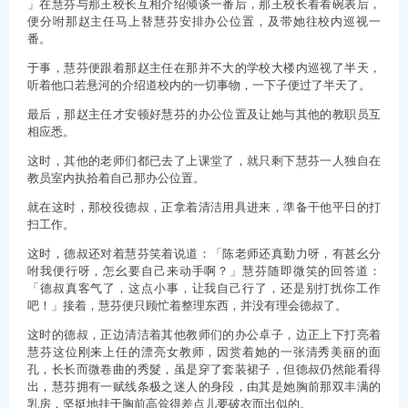
」在慧芬与那王校长互相介绍倾谈一番后，那王校长看看碗表后，
便分咐那赵主任马上替慧芬安排办公位置，及带她往校内巡视一
番。
于事，慧芬便跟着那赵主任在那并不大的学校大楼内巡视了半天，
听着他口若悬河的介绍道校内的一切事物，一下子便过了半天了。
最后，那赵主任才安顿好慧芬的办公位置及让她与其他的教职员互
相应悉。
这时，其他的老师们都已去了上课堂了，就只剩下慧芬一人独自在
教员室内执拾着自己那办公位置。
就在这时，那校役德叔，正拿着清洁用具进来，準备干他平日的打
扫工作。
这时，德叔还对着慧芬笑着说道：「陈老师还真勤力呀，有甚幺分
咐我便行呀，怎幺要自己来动手啊？」慧芬随即微笑的回答道：
「德叔真客气了，这点小事，让我自己行了，还是别打扰你工作
吧！」接着，慧芬便只顾忙着整理东西，并没有理会德叔了。
这时的德叔，正边清洁着其他教师们的办公卓子，边正上下打亮着
慧芬这位刚来上任的漂亮女教师，因赏着她的一张清秀美丽的面
孔，长长而微卷曲的秀髮，虽是穿了套装裙子，但德叔仍然能看得
出，慧芬拥有一赋线条极之迷人的身段，由其是她胸前那双丰满的
乳房，坚挺地挂于胸前高耸得差点儿要破衣而出似的。