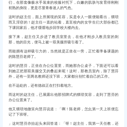
们，在那套像极水手装束的校服衬托下，白嫩的肌肤与发育得刚刚
初熟的身段，更是尽显青春迷人的气色。
这时的赵主任，面上所展现的笑容，实是令人一眼便能看出，猥琐
而又淫窃的！赵主任一直的站着，直至校内的女学生们大部份都已
下课回家后，他才缓缓地步回学校大楼内去。
接下来，赵主任又步进了教员室里去，在他才刚步入教员室的剎
那，他的目光，便马上被一双美腿所吸引着了。
而能拥有这样吸引力的，当然就是正坐在一旁，正忙着準备课题的
的陈慧芬老师了。
这时的慧芬，正坐在办公位置里，而她那办公桌子，下面还可以看
到她正把那双美腿交叉的叠起来呢！这时，那教员室内，除了慧芬
外，还有一至两名教师还没下班，大家都分别忙着自己的工作。
在不远处的，还有德叔正在打扫着地方。
而这时的赵主任，已展露出他那招牌式的猥琐笑容，走到了慧芬的
办公位置来了。
他又猥琐地微笑向慧芬说道：「啊！陈老师，怎幺第一天上班便忘
记了下班呀。
」这时慧芬亦抬起头来回答道：「呀！赵主任，我第一天任教，还