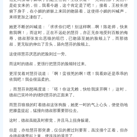
是处女来的，但，我看今趟，这个肯定是了吧！」接着，王校长便
俯下身子，在小媚的娇躯上来回的吻舔着，这使得小媚的叫喊声，
来得更加之凄怨了。
她更不断的叫喊道：「求求你们吧！别这样啊…啊！陈老师，快来
救我啊！」而这时，正在不远处的慧芬，亦正无奈地受到百般的侮
辱，德叔那张发出恶嗅的咀巴，已吻舔至她的脸颊上了，而那德
叔，更无耻的伸出了舌头，舔向慧芬的脸颊上。
这使得慧芬厌恶的把脸则过一旁。
而这时的德叔，更强行把慧芬的脸颊转过来。
更淫笑着对慧芬说道：「啊！蛮很兇的啊！嘿！我看妳还是乖乖的
依我吧！我会很温柔的。
」而慧芬则怒喝度道：「呸！你这无赖，快给我滚开啊！」这时，
德叔已笑吟吟的绕到慧芬的正面来了。
而慧芬狼狼的盯着德叔这张狗脸，她更一时的气上心头，便使劲地
把滕盖提起，猛撞向德叔那重要部位去。
这时，德叔虽能及时察觉，并且马上扭身躲避。
但是，亦给慧芬那突袭，仅仅的擦过到要害，虽没撞个正着，但亦
令德叔痛楚起上来，便连连的退开了。