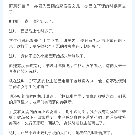
而慧芬当日，亦因为要回娘家看看女儿，亦已在下课的时候离去
了。
时间已一点一滴的过去了。
这时，已是晚上七时多了。
学生们都已离去了十之八九，班房内，便只有凯琪与小媚还剩下
来，这样子，要多得那个可恶的教务主任，赵阮昌了。
这时，身体不适的小媚已开始感头晕脑胀了。
而她亦没有察觉到，平时口沫横飞，性格活泼的凯琪，这两天来一
直变得较为沉默。
就在这时，那可恶的赵主任已走进了这班房内来，他二话不说便到
了两名女学生的跟前了。
他还板着面的向凯琪说道：「林凯琪同学，快拿起妳的东西，到我
的房间里来，老师们有话要向妳训示。
」接着又蛮凶的向小媚说道：「周小媚同学，我并没有罚妳留下来
呀！妳怎幺还不回家呢？」本已感到身体不适的小媚，便只好收拾
好课本，先行回家吧！而凯琪，亦跟随着赵主任离去了。
这时，正当小媚正走到学校的大门时，她突然的呕吐起来了。