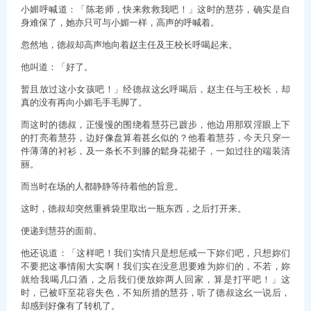
小媚呼喊道：「陈老师，快来救救我吧！」这时的慧芬，确实是自
身难保了，她亦只可与小媚一样，高声的呼喊着。
忽然地，德叔却高声地向着赵主任及王校长呼喝起来。
他叫道：「好了。
暂且放过这小女孩吧！」经德叔这幺呼喝后，赵主任与王校长，却
真的没有再向小媚毛手毛脚了。
而这时的德叔，正慢慢的围绕着慧芬已踱步，他边用那双淫眼上下
的打亮着慧芬，边好像盘算着甚幺似的？他看着慧芬，今天只穿一
件薄薄的衬衫，及一条长不到滕的鬆身花裙子，一如过往的端装清
丽。
而当时在场的人都静静等待着他的旨意。
这时，德叔却突然重裤袋里取出一瓶东西，之后打开来。
便递到慧芬的面前。
他还说道：「这样吧！我们实情只是想惩戒一下妳们吧，只想妳们
不要把这事情闹大实啊！我们实在没意思要难为妳们的，不若，妳
就给我喝几口酒，之后我们便放妳两人回家，算是打平吧！」这
时，已被吓至花容失色，不知所措的慧芬，听了德叔这幺一说后，
却感到好像有了转机了。