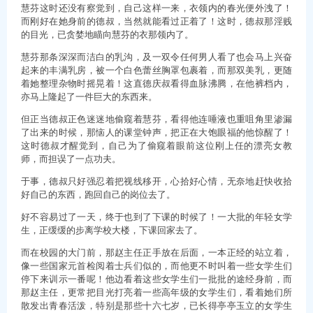
慧芬这时还没有察觉到，自己这样一来，衣领内的春光便外洩了！
而刚好在她身前的德叔，当然就能看过正着了！这时，德叔那淫贱
的目光，已贪婪地瞄向慧芬的衣那领内了。
慧芬那条深深而洁白的乳沟，及一双令任何男人看了也会马上兴奋
起来的丰满乳房，被一个白色蕾丝胸罩包裹着，而那双美乳，更随
着她整理杂物时摇晃着！这直德庆叔看得血脉沸腾，在他裤档内，
亦马上隆起了一件巨大的东西来。
但正当德叔正色迷迷地偷窥着慧芬，看得他连唾液也重咀角里渗漏
了出来的时候，那恼人的课堂钟声，把正在大饱眼福的他惊醒了！
这时德叔才醒觉到，自己为了偷窥着眼前这位刚上任的漂亮女教
师，而担误了一点功夫。
于事，德叔只好强忍着把视线移开，心拾好心情，无奈地赶快收拾
好自己的东西，跑回自己的岗位去了。
好不容易过了一天，终于也到了下课的时候了！一大批的年轻女学
生，正缓缓的步离学校大楼，下课回家去了。
而在校园的大门前，那赵主任正手放在后面，一本正经的站立着，
像一些国家元首检阅着士兵们似的，而他更不时叫着一些女学生们
停下来训示一番呢！他边看着这些女学生们一批批的途经身前，而
那赵主任，更常把目光打亮着一些高年级的女学生们，看着她们所
散发出青春活泼，特别是那些十六七岁，已长得亭亭玉立的女学生